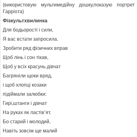
(використовую мультимедійну дошку,показую портрет
Гарріота)
Фі
зкультхвилинка
Для бодьорості і сили,
Я вас встати запросила.
Зробити ряд фізичних вправ
Щоб лінь і сон тікав,
Щоб у всіх красунь дівчат
Багряніли щоки вряд,
і щоб хлопці козаки
підіймали залюбки:
Гирі,штанги і дівчат
На руках як ластів’ят.
Бо старий і молодий,
Навіть зовсім ще малий