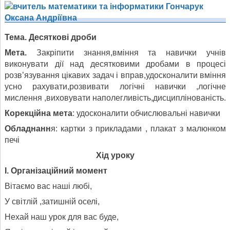
Тема. Десяткові дроби
Мета.
Закріпити знання,вміння та навички учнів
виконувати дії над десятковими дробами в процесі
розв’язування цікавих задач і вправ,удосконалити вміння
усно рахувати,розвивати логічні навички ,логічне
мислення ,виховувати наполегливість,дисциплінованість.
Корекційна мета
: удосконалити обчислювальні навички
Обладнанн
я: картки з прикладами , плакат з малюнком
печі
Хід уроку
І. Організаційний момент
Вітаємо вас наші любі,
У світлій ,затишній оселі,
Нехай наш урок для вас буде,