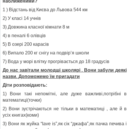
наближеними?
1 ) Відстань від Києва до Львова 544 км
2) У класі 14 учнів
3) Довжина класної кімнати 8 м
4) в пеналі 6 олівців
5) В озері 200 карасів
6) Випало 200 кг снігу на подвір’я школи
7) Вода у морі влітку прогрівається до 18 градусів
До нас завітали молодші школярі . Вони забули деякі
назви. Допоможемо їм пригадати
Діти розповідають:
1) Вони такі непомітні, але дуже важливі,потрібні в
математиці(точки)
2) Вони зустрічаються не тільки в математиці , але й в
усіх книгах(коми)
3) Вони як жуйка “Iave is”,як сік “джафа”,як пачка печива і