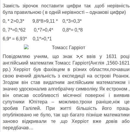
Замість зірочок поставити цифри так ,щоб нерівність
була правильною ( в одній нерівності – однакові цифри)
0, * 2>0,3* 9,8*8>9,11 * 0,*3=0,3*
0, 7*=0,*62 0,*7>0,4* 0,8*= 0,*8
6,9* = 6,93* 0,1*>0,*1
Повідомляю учням, що знак
>,<
ввів у 1631 році
англійський математик Томасс Гарріот(Англія ,1560-1621
рр.) Херріот був фахівцем в різних областях,почавши
свою вчений діяльність з експедиції на острові Роанок.
Згодом він став видатним англійським математиком і
значно удосконалив алгебраїчну символіку. Як естроном ,
він описав особливості місячної поверхні і виявив
супутники Юпітера – можливо,трохи раніше,ніж це
зробив Галілей. При житті більшість його праць
опубліковано не було, так що багато пізніше математики
заново відкривали те ,що Херріот вже довів або
передбачав…