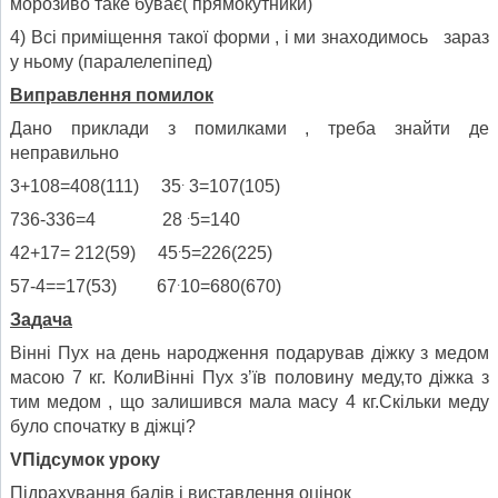
морозиво таке буває( прямокутники)
4) Всі приміщення такої форми , і ми знаходимось зараз
у ньому (паралелепіпед)
Виправлення помилок
Дано приклади з помилками , треба знайти де
неправильно
.
3+108=408(111) 35
3=107(105)
.
736-336=4 28
5=140
.
42+17= 212(59) 45
5=226(225)
.
57-4==17(53) 67
10=680(670)
Задача
Вінні Пух на день народження подарував діжку з медом
масою 7 кг. КолиВінні Пух з’їв половину меду,то діжка з
тим медом , що залишився мала масу 4 кг.Скільки меду
було спочатку в діжці?
V
Підсумок уроку
Підрахування балів і виставлення оцінок