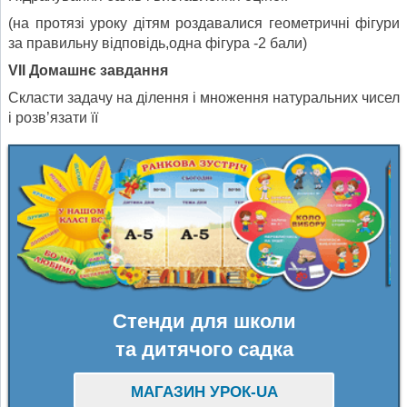
(на протязі уроку дітям роздавалися геометричні фігури
за правильну відповідь,одна фігура -2 бали)
V
ІІ Домашнє завдання
Скласти задачу на ділення і множення натуральних чисел
і розв’язати її
Стенди для школи
та дитячого садка
МАГАЗИН УРОК-UA