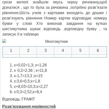
грози жителі знайшли якусь чорну речовину,щоб
дізнатися , що то була за речовина ,потрібно розв’язати
рівняння.Шість учнів з картками виходять до дошки і
розв’язують рівняння Номер картки відповідає номеру
букви у слові Хто виконав завдання на кутках
шестикутника шукає відповідь ,відповідну букву , та
записує її в таблицю
1
2
3
4
5
6
х+0,02=1,3; х=1,28
.
х
0,2=2,36 ; х=11,8
х-1,7=13,3 ;х=15
х:3,6=0,5;х=1,8
х+8,03=10,3;х=2,27
.
х
0,3=2,52;х=8,4
Відповідь: ГРАФІТ
Розв’язування нерівностей