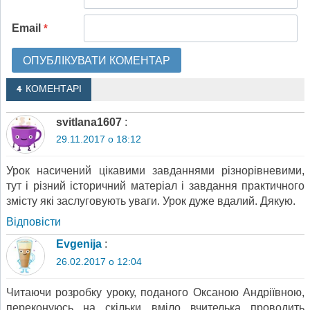
Email
*
4 КОМЕНТАРІ
svitlana1607
:
29.11.2017 о 18:12
Урок насичений цікавими завданнями різнорівневими,
тут і різний історичний матеріал і завдання практичного
змісту які заслуговують уваги. Урок дуже вдалий. Дякую.
Відповіcти
Evgenija
:
26.02.2017 о 12:04
Читаючи розробку уроку, поданого Оксаною Андріївною,
переконуюсь на скільки вміло вчителька проводить