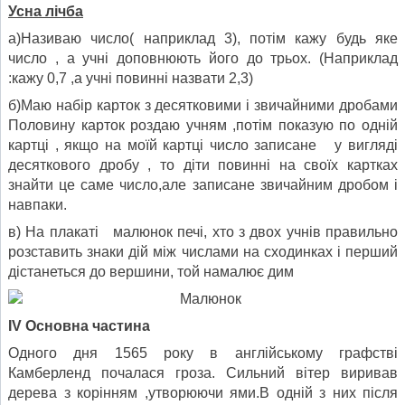
Усна лічба
а)Називаю число( наприклад 3), потім кажу будь яке
число , а учні доповнюють його до трьох. (Наприклад
:кажу 0,7 ,а учні повинні назвати 2,3)
б)Маю набір карток з десятковими і звичайними дробами
Половину карток роздаю учням ,потім показую по одній
картці , якщо на моїй картці число записане у вигляді
десяткового дробу , то діти повинні на своїх картках
знайти це саме число,але записане звичайним дробом і
навпаки.
в) На плакаті малюнок печі, хто з двох учнів правильно
розставить знаки дій між числами на сходинках і перший
дістанеться до вершини, той намалює дим
І
V
Основна частина
Одного дня 1565 року в англійському графстві
Камберленд почалася гроза. Сильний вітер виривав
дерева з корінням ,утворюючи ями.В одній з них після