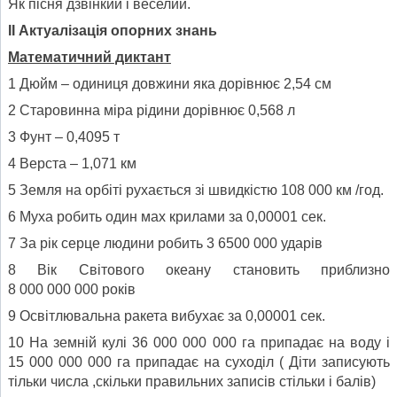
Як пісня дзвінкий і веселий.
ІІ Актуалізація опорних знань
Математичний диктант
1 Дюйм – одиниця довжини яка дорівнює 2,54 см
2 Старовинна міра рідини дорівнює 0,568 л
3 Фунт – 0,4095 т
4 Верста – 1,071 км
5 Земля на орбіті рухається зі швидкістю 108 000 км /год.
6 Муха робить один мах крилами за 0,00001 сек.
7 За рік серце людини робить 3 6500 000 ударів
8 Вік Світового океану становить приблизно
8 000 000 000 років
9 Освітлювальна ракета вибухає за 0,00001 сек.
10 На земній кулі 36 000 000 000 га припадає на воду і
15 000 000 000 га припадає на суходіл ( Діти записують
тільки числа ,скільки правильних записів стільки і балів)