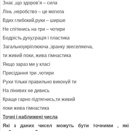
Знає ,що здоров’я – сила
Лінь ,неробство – це могила
Вдих глибокий,руки – ширше
Не спіткнись на три – чотири
Бодрість духу,грація і пластика
Загальноукріплююча ,зранку звеселяюча,
ти живий поки, жива гімнастика
Якщо зараз ми у класі
Присідання три ,чотири
Рухи тільки правильно виконуй ти
На лінивих не дивись
Краще гарно підтягнись,ти живий
поки жива гімнастика
Точні і наближені числа
Які з даних чисел можуть бути точними , які