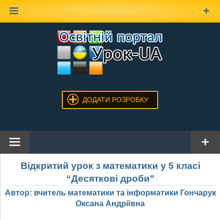
Наверх
ДОДАТИ РОЗРОБКУ
Відкритий урок з математики у 5 класі
“Десяткові дроби”
Автор: вчитель математики та інформатики Гончарук
Оксана Андріївна