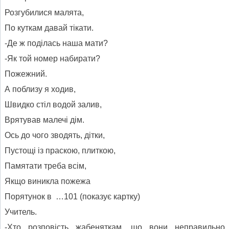
Розгубилися малята,
По куткам давай тікати.
-Де ж поділась наша мати?
-Як той номер набирати?
Пожежний.
А поблизу я ходив,
Швидко стіл водой залив,
Врятував малечі дім.
Ось до чого зводять, дітки,
Пустощі із праскою, плиткою,
Памятати треба всім,
Якщо виникла пожежа
Порятунок в …101 (показує картку)
Учитель.
-Хто розповість жабеняткам, що вони неправильно