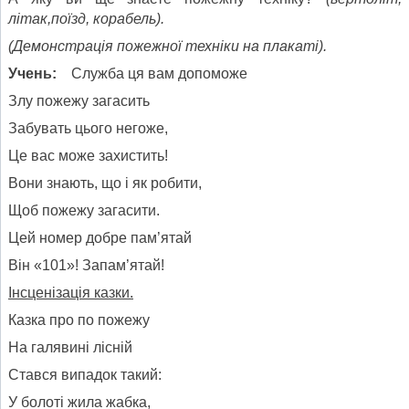
літак,поїзд, корабель).
(Демонстрація пожежної техніки на плакаті).
Учень:
Служба ця вам допоможе
Злу пожежу загасить
Забувать цього негоже,
Це вас може захистить!
Вони знають, що і як робити,
Щоб пожежу загасити.
Цей номер добре пам’ятай
Він «101»! Запам’ятай!
Інсценізація казки.
Казка про по пожежу
На галявині лісній
Стався випадок такий:
У болоті жила жабка,