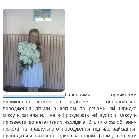
Головними причинами
виникнення пожеж- є недбале та неправильне
поводження дітьми з вогнем та речами які швидко
можуть запалати. І не всі розуміють які пустощі можуть
призвести до негативних наслідків. З ціллю запобігання
пожежі та правильного поводження під час займання,
проводиться виховна година у ігровій формі, щоб діти