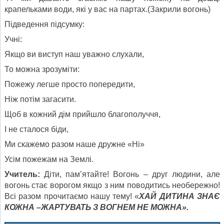
крапельками води, які у вас на партах.(Закрили вогонь)
Підведення підсумку:
Учні:
Якщо ви виступ наш уважно слухали,
То можна зрозуміти:
Пожежу легше просто попередити,
Ніж потім загасити.
Щоб в кожний дім прийшло благополуччя,
І не сталося біди,
Ми скажемо разом наше дружне «Ні»
Усім пожежам на Землі.
Учитель:
Діти, пам’ятайте! Вогонь – друг людини, але
вогонь стає ворогом якщо з ним поводитись необережно!
Всі разом прочитаємо нашу тему! «
ХАЙ ДИТИНА ЗНАЄ
КОЖНА –ЖАРТУВАТЬ З ВОГНЕМ НЕ МОЖНА».