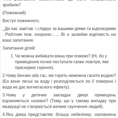
зробили?
(Пожежний)
Виступ пожежного.
_До нас завітав і слідкує за вашими діями та відповідями
. Робітник пож. охорони.:….. Ві н залюбки відповість на
ваші запитання.
Запитання дітей:
Чи можна вибивати вікна при пожежі? (Ні, бо у
приміщення почне поступати свіже повітря, яке
прискорює горіння).
2.Чому бензин або гас, які горять неможна гасити водою?
(Бо вони легші за воду і розподіляється по її поверхні і
вода не дає вогнегасного ефекту).
3.Чому у дитячих закладах двері приміщень
відчиняються назовні? (Тому, що у такому випадку при
евакуації не створюється велике скупчення людей).
4.Яка діжка представляє більшу небезпеку: наповнена