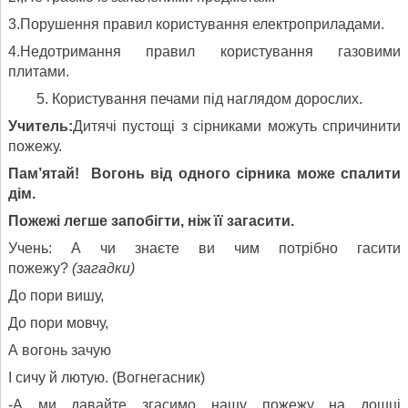
3.Порушення правил користування електроприладами.
4.Недотримання правил користування газовими
плитами.
Користування печами під наглядом дорослих.
Учитель:
Дитячі пустощі з сірниками можуть спричинити
пожежу.
Пам’ятай! Вогонь від одного сірника може спалити
дім.
Пожежі легше запобігти, ніж її загасити.
Учень: А чи знаєте ви чим потрібно гасити
пожежу?
(загадки)
До пори вишу,
До пори мовчу,
А вогонь зачую
І сичу й лютую. (Вогнегасник)
-А ми давайте згасимо нашу пожежу на дошці