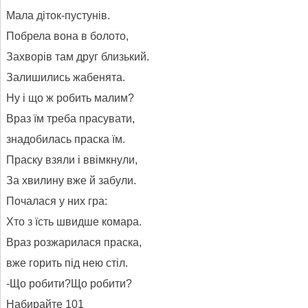
Мала діток-пустунів.
Побрела вона в болото,
Захворів там друг близький.
Залишились жабенята.
Ну і що ж робить малим?
Враз їм треба прасувати,
знадобилась праска їм.
Праску взяли і ввімкнули,
За хвилину вже й забули.
Почалася у них гра:
Хто з їсть швидше комара.
Враз розжарилася праска,
вже горить під нею стіл.
-Що робити?Що робити?
Набирайте 101