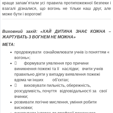
краще запам´ятали усі правила протипожежної безпеки і
взагалі дізналися, що вогонь не тільки наш друг, але
може бути і ворогом!
Виховний
захід
:
«
ХАЙ
ДИТИНА
ЗНАЄ
КОЖНА
–
ЖАРТУВАТЬ
З
ВОГНЕМ
НЕ
МОЖНА
»
МЕТА:
продовжувати ознайомлювати учнів із поняттям «
вогонь»;
 формувати уявлення про причини
виникнення пожежі та її наслідки; вчити учнів
правильно діяти у випадку виявлення пожежі
вдома чи інших об’єктах;
 виховувати пильність, обережність,
розсудливість, почуття відповідальності за свої
вчинки;
розвивати логічне мислення, уміння робити
висновки;