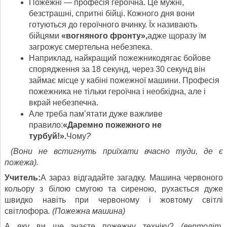
Пожежні — професія героїчна. Це мужні,
безстрашні, спритні бійці. Кожного дня вони
готуються до героїчного вчинку. Їх називають
бійцями
«вогняного фронту»,
адже щоразу їм
загрожує смертельна небезпека.
Наприклад, найкращий пожежникодягає бойове
спорядження за 18 секунд, через 30 секунд він
займає місце у кабіні пожежної машини. Професія
пожежника не тільки героїчна і необхідна, але і
вкрай небезпечна.
Але треба пам’ятати дуже важливе
правило:
«Даремно пожежного не
турбуй!».
Чому
?
(Вони не встигнуть приїхати вчасно туди, де є
пожежа).
Учитель:
А зараз відгадайте загадку. Машина червоного
кольору з білою смугою та сиреною, рухається дуже
швидко навіть при червоному і жовтому світлі
світлофора
. (Пожежна машина)
А яку ви ще знаєте пожежну техніку?
(вертоліт,