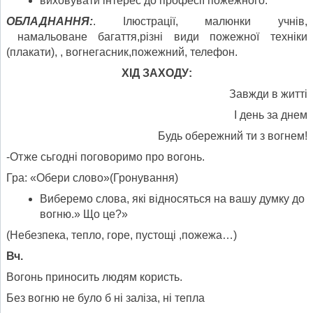
виховувати інтерес до професії пожежного.
ОБЛАДНАННЯ:
. Ілюстрації, малюнки учнів,
намальоване багаття,різні види пожежної техніки
(плакати), , вогнегасник,пожежний, телефон.
ХІД ЗАХОДУ:
Завжди в житті
І день за днем
Будь обережний ти з вогнем!
-Отже сьгодні поговоримо про вогонь.
Гра: «Обери слово»(Гронування)
Виберемо слова, які відносяться на вашу думку до
вогню.» Що це?»
(Небезпека, тепло, горе, пустощі ,пожежа…)
Вч.
Вогонь приносить людям користь.
Без вогню не було б ні заліза, ні тепла