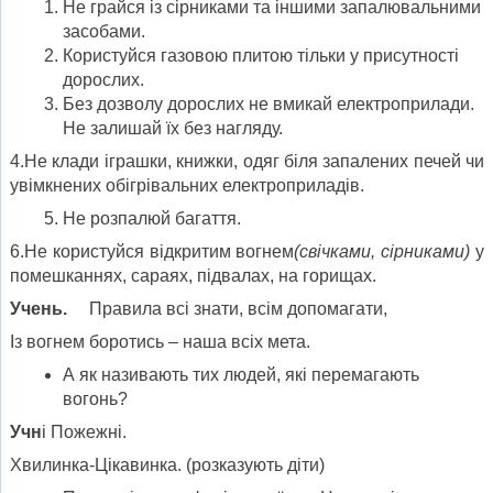
Не грайся із сірниками та іншими запалювальними
засобами.
Користуйся газовою плитою тільки у присутності
дорослих.
Без дозволу дорослих не вмикай електроприлади.
Не залишай їх без нагляду.
4.Не клади іграшки, книжки, одяг біля запалених печей чи
увімкнених обігрівальних електроприладів.
Не розпалюй багаття.
6.Не користуйся відкритим вогнем
(свічками, сірниками)
у
помешканнях, сараях, підвалах, на горищах.
Учень.
Правила всі знати, всім допомагати,
Із вогнем боротись – наша всіх мета.
А як називають тих людей, які перемагають
вогонь?
Учн
і Пожежні.
Хвилинка-Цікавинка. (розказують діти)