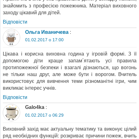
знайомить з професією пожежника. Матеріал виховного
заходу цікавий для дітей.
Відповіcти
Ольга Иваничева
:
01.02.2017 о 17:00
Цікава і корисна виховна година у ігровій формі. З її
допомогою діти краще запам´ятають усі правила
протипожежної безпеки і взагалі дізнаються, що вогонь
не тільки наш друг, але може бути і ворогом. Вчитель
використовує для вивчення теми різноманітні ігри, чим
викликає інтерес учнів.
Відповіcти
Galo4ka
:
01.02.2017 о 06:29
Виховний захід має актуальну тематику та виконує цілий
ряд необхідних функцій: розкриває причини пожеж, вчить