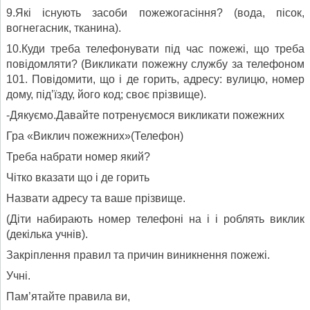
9.Які існують засоби пожежогасіння? (вода, пісок,
вогнегасник, тканина).
10.Куди треба телефонувати під час пожежі, що треба
повідомляти? (Викликати пожежну службу за телефоном
101. Повідомити, що і де горить, адресу: вулицю, номер
дому, під’їзду, його код; своє прізвище).
-Дякуємо.Давайте потренуємося викликати пожежних
Гра «Виклич пожежних»(Телефон)
Треба набрати номер який?
Чітко вказати що і де горить
Назвати адресу та ваше прізвище.
(Діти набирають номер телефоні на і і роблять виклик
(декілька учнів).
Закріплення правил та причин виникнення пожежі.
Учні.
Пам’ятайте правила ви,