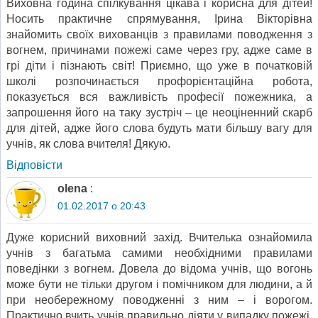
Виховна година спілкування цікава і корисна для дітей!
Носить практичне спрямування, Ірина Вікторівна
знайомить своїх вихованців з правилами поводження з
вогнем, причинами пожежі саме через гру, адже саме в
грі діти і пізнають світ! Приємно, що уже в початковій
школі розпочинається профорієнтаційна робота,
показується вся важливість професії пожежника, а
запрошення його на таку зустріч – це неоціненний скарб
для дітей, адже його слова будуть мати більшу вагу для
учнів, як слова вчителя! Дякую.
Відповіcти
olena
:
01.02.2017 о 20:43
Дуже корисний виховний захід. Вчителька ознайомила
учнів з багатьма самими необхідними правилами
поведінки з вогнем. Довела до відома учнів, що вогонь
може бути не тільки другом і помічником для людини, а й
при необережному поводженні з ним – і ворогом.
Практично вчить учнів правильно діяти у випадку пожежі,