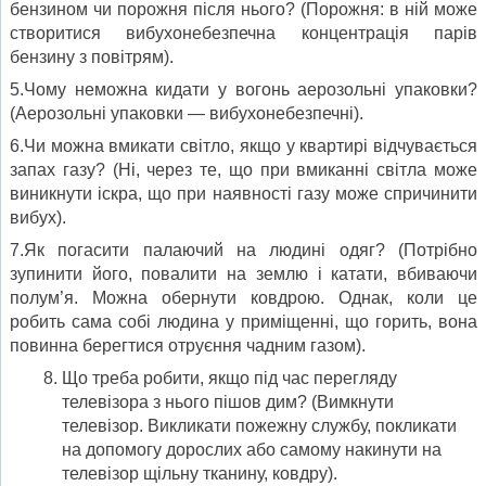
бензином чи порожня після нього? (Порожня: в ній може
створитися вибухонебезпечна концентрація парів
бензину з повітрям).
5.Чому неможна кидати у вогонь аерозольні упаковки?
(Аерозольні упаковки — вибухонебезпечні).
6.Чи можна вмикати світло, якщо у квартирі відчувається
запах газу? (Ні, через те, що при вмиканні світла може
виникнути іскра, що при наявності газу може спричинити
вибух).
7.Як погасити палаючий на людині одяг? (Потрібно
зупинити його, повалити на землю і катати, вбиваючи
полум’я. Можна обернути ковдрою. Однак, коли це
робить сама собі людина у приміщенні, що горить, вона
повинна берегтися отруєння чадним газом).
Що треба робити, якщо під час перегляду
телевізора з нього пішов дим? (Вимкнути
телевізор. Викликати пожежну службу, покликати
на допомогу дорослих або самому накинути на
телевізор щільну тканину, ковдру).