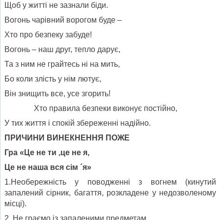
Щоб у житті не зазнали біди.
Вогонь чарівний ворогом буде –
Хто про безпеку забуде!
Вогонь – наш друг, тепло дарує,
Та з ним не грайтесь ні на мить,
Бо коли злість у нім лютує,
Він знищить все, усе згорить!
Хто правила безпеки виконує постійно,
У тих життя і спокій збереженні надійно.
ПРИЧИНИ ВИНЕКНЕННЯ ПОЖЕ
Гра «Це не ти ,це не я,
Це не наша вся сім ´я»
1.Необережність у поводженні з вогнем (кинутий
запалений сірник, багаття, розкладене у недозволеному
місці).
2.,Не граємо із запаленими предметам.