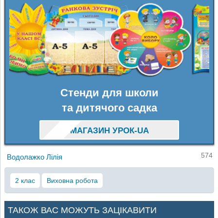
Стенди для школи
та дитячого садка
МАГАЗИН УРОК-UA
574
Водолажко Лілія
2 клас
Виховна робота
ТАКОЖ ВАС МОЖУТЬ ЗАЦІКАВИТИ