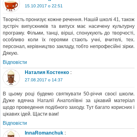
15.10.2017 о 22:51
Творчість пронизує кожне речення. Нашій школі 41, також
зустріч випускників та випуск має насичену культурну
програму. Фільми, танці, вірші, спонукують до творчості,
особливо коли їх героями стають учні, вчителі, тех.
персонал, керівництво закладу, тобто непрофесійні зірки.
Дякую.
Відповіcти
Наталия Костенко
:
27.08.2017 о 14:37
В цьому році будемо святкувати 50-річчя своєї школи.
Дуже вдячна Наталії Анатоліївні за цікавий матеріал
щодо проведення подібного заходу. Тут багато корисних і
цікавих ідей. Щасти вам!
Відповіcти
InnaRomanchuk
: