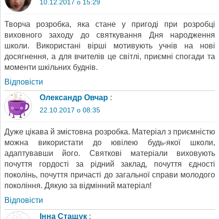
10.12.2017 о 15:29
Творча розробка, яка стане у пригоді при розробці
виховного заходу до святкування Дня народження
школи. Використані вірші мотивують учнів на нові
досягнення, а для вчителів це світлі, приємні спогади та
моменти шкільних буднів.
Відповіcти
Олександр Овчар
:
22.10.2017 о 08:35
Дуже цікава й змістовна розробка. Матеріал з приємністю
можна використати до ювілею будь-якої школи,
адаптувавши його. Святкові матеріали виховують
почуття гордості за рідний заклад, почуття єдності
поколінь, почуття причасті до загальної справи молодого
покоління. Дякую за відмінний матеріал!
Відповіcти
Інна Стащук
: