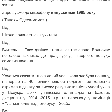
життя.
Зарошуємо до мікрофону
випускників 1985 року
( Танок « Одеса-мама» )
Вед.І
Школа починається з учителя.
Вед.І І
Вчитель. . . Таке дзвінке , ніжне, світле слово. Водночас
це слово закликає до праці, до дії, творчого пошуку,
самовизначення.
Вед.І
Хочеться сказати , що в даний час школа здобула пошану,
і вперше на 40 –річний ювілей педагогічний колектив
отримав відзнаку
за високу результативність
участі учнів
у Всеукраїнських учнівських олімпіадах із базових
дисциплін у 2014 -2015 н.р. та перемогу у номінації
«Флагман олімпіадного руху – 2015»
Вед.ІІ