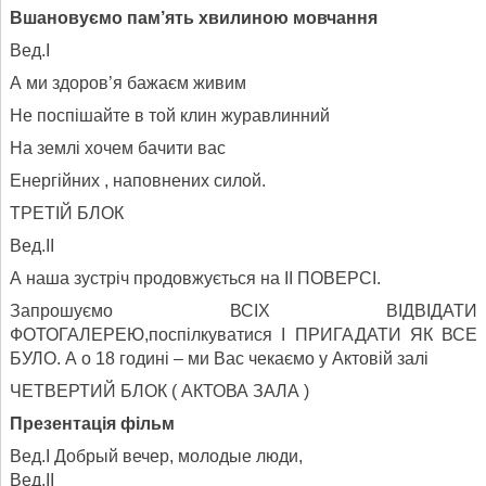
Вшановуємо пам’ять хвилиною мовчання
Вед.І
А ми здоров’я бажаєм живим
Не поспішайте в той клин журавлинний
На землі хочем бачити вас
Енергійних , наповнених силой.
ТРЕТІЙ БЛОК
Вед.ІІ
А наша зустріч продовжується на ІІ ПОВЕРСІ.
Запрошуємо ВСІХ ВІДВІДАТИ
ФОТОГАЛЕРЕЮ,поспілкуватися І ПРИГАДАТИ ЯК ВСЕ
БУЛО. А о 18 годині – ми Вас чекаємо у Актовій залі
ЧЕТВЕРТИЙ БЛОК ( АКТОВА ЗАЛА )
Презентація фільм
Вед.І Добрый вечер, молодые люди,
Вед.ІІ