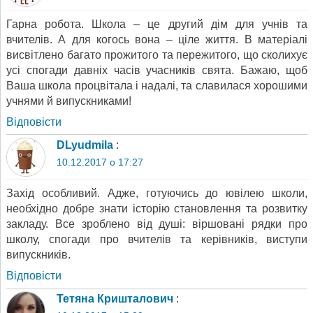
Гарна робота. Школа – це другий дім для учнів та
вчителів. А для когось вона – ціле життя. В матеріалі
висвітлено багато прожитого та пережитого, що сколихує
усі спогади давніх часів учасників свята. Бажаю, щоб
Ваша школа процвітала і надалі, та славилася хорошими
учнями й випускниками!
Відповіcти
DLyudmila
:
10.12.2017 о 17:27
Захід особливий. Адже, готуючись до ювілею школи,
необхідно добре знати історію становлення та розвитку
закладу. Все зроблено від душі: віршовані рядки про
школу, спогади про вчителів та керівників, виступи
випускників.
Відповіcти
Тетяна Кришталович
: