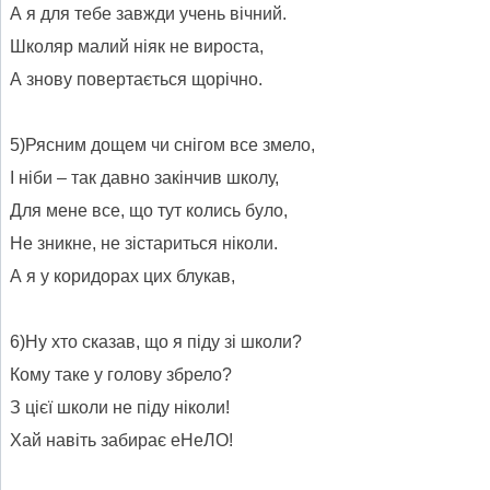
А я для тебе завжди учень вічний.
Школяр малий ніяк не вироста,
А знову повертається щорічно.
5)Рясним дощем чи снігом все змело,
І ніби – так давно закінчив школу,
Для мене все, що тут колись було,
Не зникне, не зістариться ніколи.
А я у коридорах цих блукав,
6)Ну хто сказав, що я піду зі школи?
Кому таке у голову збрело?
З цієї школи не піду ніколи!
Хай навіть забирає еНеЛО!