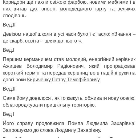
Коридори ще пахли свіжою фарбою, новими меблями і в
них витав дух юності, молодецького гарту та великих
сподівань.
Вед.ІІ
Девізом нашої школи в усі часи було і є гасло: «Знання –
це скарб, освіта – шлях до нього ».
Вед.І
Першим керманичем став молодий, енергійний керівник
Ажищев Володимир Радіонович, який пропрацював
короткий термін та передав керівництво в надійні руки на
довгі роки
Кириченку Петру Темофійовичу,
Вед.ІІ
Саме йому довелося , як то кажуть, обживати нову оселю,
облагороджувати пришкільну територію.
Вед І
Його справу продовжила Помпа Людмила Захарівна.
Запрошуємо до слова Людмилу Захарівну.