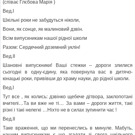
(співає Глєбова Марія )
Вед.І
Шкільні роки не забудуться ніколи,
Вони, як сонце, як малиновий дзвін.
Всім випускникам нашої рідної школи
Разом: Сердечний доземний уклін!
Вед.ІІ
Шановні випускники! Ваші стежки – дороги злилися
сьогодні в одну-єдину, яка повернула вас в дитячо-
юнацькі роки, привівши до храму науки, до рідної школи.
Вед.І
Тут все , як колись: дзвінко щебече дітвора, заклопотані
вчителі…Та ви вже не ті… За вами – дороги життя, такі
різні і такі нелегкі …Ніхто не в силах зупинити час !
Вед.ІІ
Таке враження, що ми перенеслись в минуле. Мабуть,
нашим випускникам є що згадати зі свого шкільного