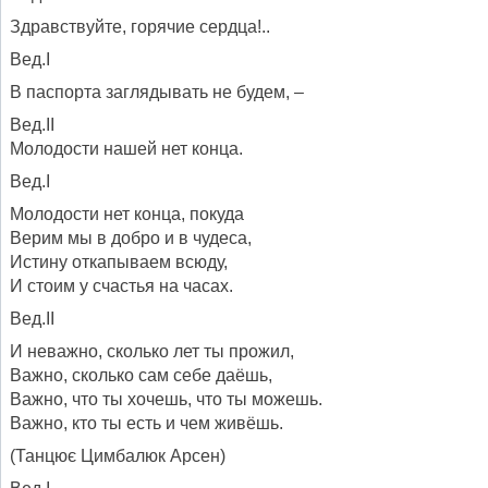
Здравствуйте, горячие сердца!..
Вед.І
В паспорта заглядывать не будем, –
Вед.ІІ
Молодости нашей нет конца.
Вед.І
Молодости нет конца, покуда
Верим мы в добро и в чудеса,
Истину откапываем всюду,
И стоим у счастья на часах.
Вед.ІІ
И неважно, сколько лет ты прожил,
Важно, сколько сам себе даёшь,
Важно, что ты хочешь, что ты можешь.
Важно, кто ты есть и чем живёшь.
(Танцює Цимбалюк Арсен)