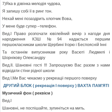
7)Яка в дзвінка мелодія чудова,
Я запишу собі її в ринг тон.
Нехай мені позаздрить хлопчик Вова,
У мене буде супер –телефон.
Вед.І Право розпочати ювілейний вечір з нагоди дня
народження КЗШ№94 надається першим
першокласникам школи Щербині Ігорю і Беспоясній Інні
Та останнім випускникам року Васюті Людмилі і
Шорнікову Олександру
Вед.ІІ. Шановні гості !!! Запрошуємо Вас разом з нами
відвідати стіни рідної школи
Вед І.Ми Вас чекаємо у рекреаціі першого поверху
ДРУГИЙ БЛОК ( рекреація І поверху ) ВАХТА ПАМ’ЯТІ
Музичний фон ( реквієм )
Вед.І
Шановні, не поспішайте, зупиніться на мить.