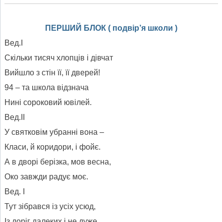
ПЕРШИЙ БЛОК ( подвір’я школи )
Вед.І
Скільки тисяч хлопців і дівчат
Вийшло з стін її, її дверей!
94 – та школа відзнача
Нині сороковий ювілей.
Вед.ІІ
У святковім убранні вона –
Класи, й коридори, і фойє.
А в дворі берізка, мов весна,
Око завжди радує моє.
Вед. І
Тут зібрався із усіх усюд,
Із доріг далеких і не дуже,