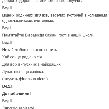
доброго здоров’я , сімейного благополуччя ,
Вед.ІІ
міцних родинних зв’язків, веселих зустрічей з колишніми
однокласниками, вчителями.
Вед.І
Пам’ятайте! Ви завжди бажані гості в нашій школі.
Вед.ІІ
Нехай любов незгасно світить
Хай сонце радісно сія
Для всіх випускників найкращих
Лунає пісня ця дзвінка.
( звучить фінальна пісня)
Вед.І
До побачення !
Вед.ІІ
Дякуємо за увагу!