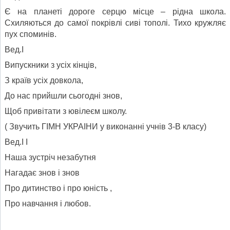
Є на планеті дороге серцю місце – рідна школа.
Схиляються до самої покрівлі сиві тополі. Тихо кружляє
пух споминів.
Вед.І
Випускники з усіх кінців,
З країв усіх довкола,
До нас прийшли сьогодні знов,
Щоб привітати з ювілеєм школу.
( Звучить ГІМН УКРАІНИ у виконанні учнів 3-В класу)
Вед.І І
Наша зустріч незабутня
Нагадає знов і знов
Про дитинство і про юність ,
Про навчання і любов.