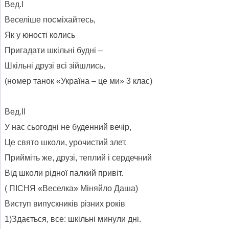
Вед.І
Веселіше посміхайтесь,
Як у юності колись
Пригадати шкільні будні –
Шкільні друзі всі зійшлись.
(номер танок «Україна – це ми» 3 клас)
Вед.ІІ
У нас сьогодні не буденний вечір,
Це свято школи, урочистий злет.
Прийміть же, друзі, теплий і сердечний
Від школи рідної палкий привіт.
( ПІСНЯ «Веселка» Міняйло Даша)
Виступ випускників різних років
1)Здається, все: шкільні минули дні.