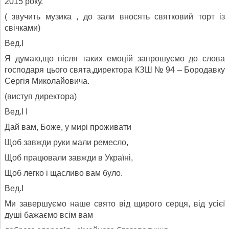
2015 року.
( звучить музика , до зали вносять святковий торт із
свічками)
Вед.І
Я думаю,що після таких емоцій запрошуємо до слова
господаря цього свята,директора КЗШ № 94 – Бородавку
Сергія Миколайовича.
(виступ директора)
Вед.І І
Дай вам, Боже, у мирі проживати
Щоб завжди руки мали ремесло,
Щоб працювали завжди в Україні,
Щоб легко і щасливо вам було.
Вед.І
Ми завершуємо наше свято від щирого серця, від усієї
душі бажаємо всім вам