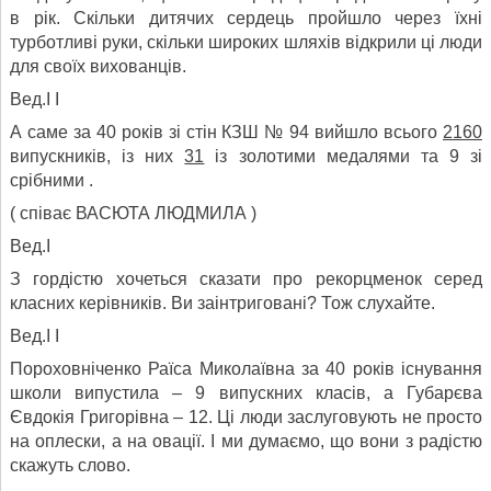
в рік. Скільки дитячих сердець пройшло через їхні
турботливі руки, скільки широких шляхів відкрили ці люди
для своїх вихованців.
Вед.І І
А саме за 40 років зі стін КЗШ № 94 вийшло всього
2160
випускників, із них
31
із золотими медалями та 9 зі
срібними .
( співає ВАСЮТА ЛЮДМИЛА )
Вед.І
З гордістю хочеться сказати про рекорцменок серед
класних керівників. Ви заінтриговані? Тож слухайте.
Вед.І І
Пороховніченко Раїса Миколаївна за 40 років існування
школи випустила – 9 випускних класів, а Губарєва
Євдокія Григорівна – 12. Ці люди заслуговують не просто
на оплески, а на овації. І ми думаємо, що вони з радістю
скажуть слово.