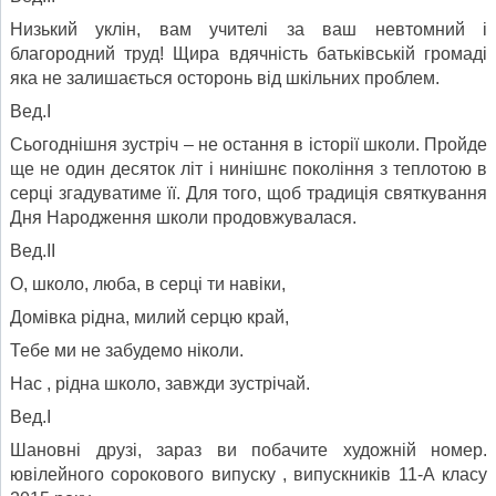
Низький уклін, вам учителі за ваш невтомний і
благородний труд! Щира вдячність батьківській громаді
яка не залишається осторонь від шкільних проблем.
Вед.І
Сьогоднішня зустріч – не остання в історії школи. Пройде
ще не один десяток літ і нинішнє покоління з теплотою в
серці згадуватиме її. Для того, щоб традиція святкування
Дня Народження школи продовжувалася.
Вед.ІІ
О, школо, люба, в серці ти навіки,
Домівка рідна, милий серцю край,
Тебе ми не забудемо ніколи.
Нас , рідна школо, завжди зустрічай.
Вед.І
Шановні друзі, зараз ви побачите художній номер.
ювілейного сорокового випуску , випускників 11-А класу