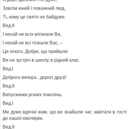
Зовсім юний і поважний люд,
Ті, кому це свято не байдуже.
Вед.ІІ
І нехай не всіх впізнали Ви,
І нехай не всі пізнали Вас, –
Це нічого. Добре, що прийшли
Ви на зустріч в школу, в рідний клас.
Вед.І
Доброго вечора , дорогі друзі!
Вед.ІІ
Випускники різних поколінь.
Вед.І
Ми дуже вдячні вам, що ви знайшли час завітати в гості
до нашої ювілярки.
Вед.ІІ