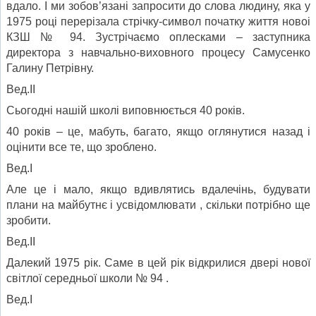
вдало. І ми зобов’язані запросити до слова людину, яка у
1975 році перерізала стрічку-символ початку життя новоі
КЗШ № 94. Зустрічаємо оплесками – заступника
директора з навчально-виховного процесу Самусенко
Галину Петрівну.
Вед.ІІ
Сьогодні нашій школі виповнюється 40 років.
40 років – це, мабуть, багато, якщо оглянутися назад і
оцінити все те, що зроблено.
Вед.І
Але це і мало, якщо вдивлятись вдалечінь, будувати
плани на майбутнє і усвідомлювати , скільки потрібно ще
зробити.
Вед.ІІ
Далекий 1975 рік. Саме в цей рік відкрилися двері нової
світлої середньої школи № 94 .
Вед.І