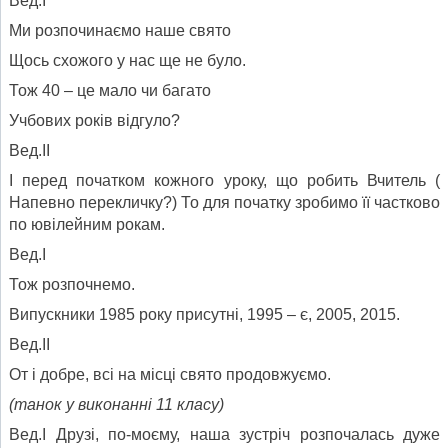
Вед.І
Ми розпочинаємо наше свято
Щось схожого у нас ще не було.
Тож 40 – це мало чи багато
Учбових років відгуло?
Вед.ІІ
І перед початком кожного уроку, що робить Вчитель (
Напевно перекличку?) То для початку зробимо її частково
по ювілейним рокам.
Вед.І
Тож розпочнемо.
Випускники 1985 року присутні, 1995 – є, 2005, 2015.
Вед.ІІ
От і добре, всі на місці свято продовжуємо.
(танок у виконанні 11 класу)
Вед.І Друзі, по-моєму, наша зустріч розпочалась дуже