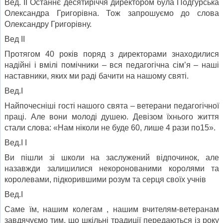
Вед. ІІ Останнє десятиріччя директором була Подгурська
Олександра Григорівна. Тож запрошуємо до слова
Олександру Григорівну.
Вед ІІ
Протягом 40 років поряд з директорами знаходилися
надійні і вмілі помічники – вся педагогічна сім’я – наші
наставники, яких ми раді бачити на нашому святі.
Вед.І
Найпочесніші гості нашого свята – ветерани педагогічної
праці. Але вони молоді душею. Девізом їхнього життя
стали слова: «Нам ніколи не буде 60, лише 4 рази по15».
Вед.І І
Ви пішли зі школи на заслужений відпочинок, але
назавжди залишилися некоронованими королями та
королевами, підкорившими розум та серця своїх учнів
Вед.І
Саме їм, нашим колегам , нашим вчителям-ветеранам
завдячуємо тим, що шкільні традиції передаються із року