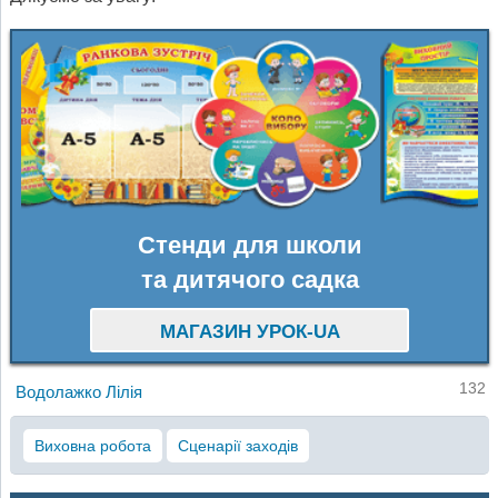
Стенди для школи
та дитячого садка
МАГАЗИН УРОК-UA
132
Водолажко Лілія
Виховна робота
Сценарії заходів