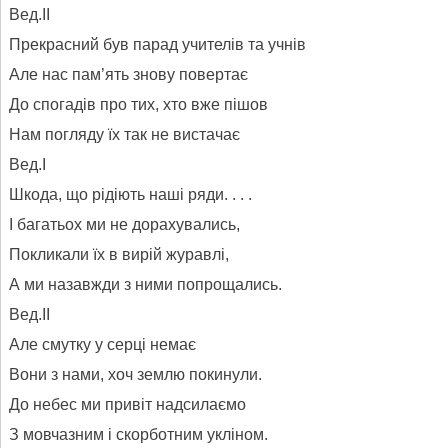
Вед.ІІ
Прекрасний був парад учителів та учнів
Але нас пам’ять знову повертає
До спогадів про тих, хто вже пішов
Нам погляду їх так не вистачає
Вед.І
Шкода, що рідіють наші ряди. . . .
І багатьох ми не дорахувались,
Покликали їх в вирій журавлі,
А ми назавжди з ними попрощались.
Вед.ІІ
Але смутку у серці немає
Вони з нами, хоч землю покинули.
До небес ми привіт надсилаємо
З мовчазним і скорботним укліном.