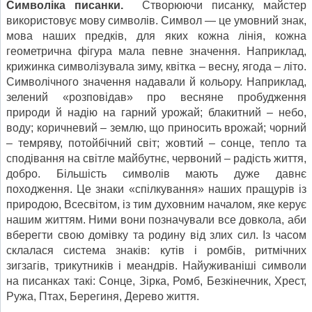
Символіка писанки.
Створюючи писанку, майстер
використовує мову символів. Символ — це умовний знак,
мова наших предків, для яких кожна лінія, кожна
геометрична фігура мала певне значення. Наприклад,
крижинка символізувала зиму, квітка – весну, ягода – літо.
Символічного значення надавали й кольору. Наприклад,
зелений «розповідав» про весняне пробудження
природи й надію на гарний урожай; блакитний – небо,
воду; коричневий – землю, що приносить врожай; чорний
– темряву, потойбічний світ; жовтий – сонце, тепло та
сподівання на світле майбутнє, червоний – радість життя,
добро. Більшість символів мають дуже давнє
походження. Це знаки «спілкування» наших пращурів із
природою, Всесвітом, із тим духовним началом, яке керує
нашим життям. Ними вони позначували все довкола, аби
вберегти свою домівку та родину від злих сил. Із часом
склалася система знаків: кутів і ромбів, ритмічних
зигзагів, трикутників і меандрів. Найуживаніші символи
на писанках такі: Сонце, Зірка, Ромб, Безкінечник, Хрест,
Ружа, Птах, Берегиня, Дерево життя.