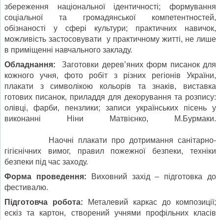
збереження національної ідентичності; формування
соціальної та громадянської компетентностей,
обізнаності у сфері культури; практичних навичок,
можливість застосовувати у практичному житті, не лише
в приміщенні навчального закладу.
Обладнання:
Заготовки дерев’яних форм писанок для
кожного учня, фото робіт з різних регіонів України,
плакати з символікою кольорів та знаків, виставка
готових писанок, приладдя для декорування та розпису:
олівці, фарби, пензлики; записи українських пісень у
виконанні Ніни Матвієнко, М.Бурмаки.
Наочні плакати про дотримання санітарно-
гігієнічних вимог, правил пожежної безпеки, техніки
безпеки під час заходу.
Форма проведення:
Виховний захід – підготовка до
фестивалю.
Підготовча робота:
Металевий каркас до композиції;
ескіз та картон, створений учнями профільних класів