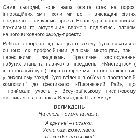
Саме сьогодні, коли наша освіта стає на порозі
інноваційних змін, коли ми всі – викладачі різних
предметів – вивчаємо проект Нової української школи,
важливим та актуальним вважаю поділитись планом
нашого виховного заходу-проекту.
Робота, створена під час цього заходу, була позитивно
оцінена як професійними діячами мистецтва, так і
пересічними глядачами. Практичне застосування
набутих знань та навичок з предметів «Мистецтво» (
інтегрований курс), образотворче мистецтво та живопис
у виховному заході було втілено в об’ємно просторовій
композиції до фестивалю «Писанковий Рай», що
приймала участь у Всеукраїнському писанковому
фестивалі під назвою « Великодній Птах миру».
ВЕЛИКДЕНЬ
На столі – духмяна паска,
А круг неї – писанки.
Уділи нам, Боже, ласки
На всі дні, на всі віки!