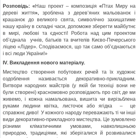
Розповідь: «
Наш проект – композиція
«
Птах Миру на
дереві життя
»,
зроблена з дерев’яних мальованок і
крашанок до великого свята, символічно захищатиме
нашу країну в складні часи, допоможе зберегти майбутнє
в мирі, любові та єдності! Робота над цим проектом
об’єднала учнів, батьків та вчителів Києво-Печерського
ліцею «Лідер». Сподіваємося, що так само об’єднаються
і всі люди України!»
ІV. Викладення нового матеріалу.
Мистецтво створення побутових речей та їх художнє
оздоблення називається декоративно-прикладним.
Витвори народних майстрів (у якій би техніці вони не
були створені) красномовно розповідають про світ, де ми
живемо, і кожна намальована, вишита чи вирізьблена
руками людини квітка, листочок або ягідка – це
справжнє диво! У кожного народу переважають ті чи інші
види декоративно-прикладного мистецтва. Це зумовлено
різними кліматичними умовами, навколишньою
природою, традиціями, які зберігалися й розвивалися