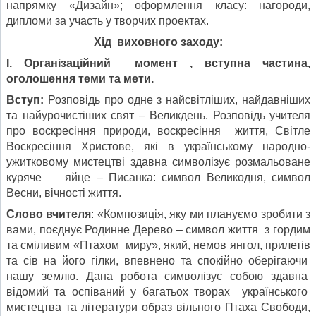
напрямку «Дизайн»; оформлення класу: нагороди,
дипломи за участь у творчих проектах.
Хід виховного заходу:
І. Організаційний момент , вступна частина,
оголошення теми та мети.
Вступ:
Розповідь про одне з найсвітліших, найдавніших
та найурочистіших свят – Великдень. Розповідь учителя
про воскресіння природи, воскресіння життя, Світле
Воскресіння Христове, які в українському народно-
ужитковому мистецтві здавна символізує розмальоване
куряче яйце – Писанка: символ Великодня, символ
Весни, вічності життя.
Слово вчителя
: «Композиція, яку ми плануємо зробити з
вами, поєднує Родинне Дерево – символ життя з гордим
та сміливим «Птахом миру», який, немов янгол, прилетів
та сів на його гілки, впевнено та спокійно оберігаючи
нашу землю. Дана робота символізує собою здавна
відомий та оспіваний у багатьох творах українського
мистецтва та літератури образ вільного Птаха Свободи,