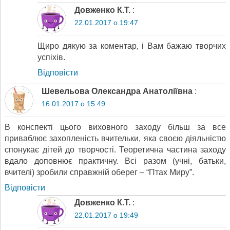
Довженко К.Т.
:
22.01.2017 о 19:47
Щиро дякую за коментар, і Вам бажаю творчих
успіхів.
Відповіcти
Шевельова Олександра Анатоліївна
:
16.01.2017 о 15:49
В конспекті цього виховного заходу більш за все
приваблює захопленість вчительки, яка своєю діяльністю
спонукає дітей до творчості. Теоретична частина заходу
вдало доповнює практичну. Всі разом (учні, батьки,
вчителі) зробили справжній оберег – “Птах Миру”.
Відповіcти
Довженко К.Т.
:
22.01.2017 о 19:49