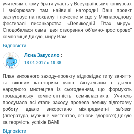
учителям є кому брати участь у Всеукраїнських конкурсах
і виборювати там найвищі нагороди! Ваш проект
заслуговує на похвалу і почесне місце у Міжнародному
фестивалі писанкарства «Великодній Птах миру».
Сподобалася сама ідея створення об’ємно-просторової
композиції! Дякую, миру Вам!
Відповіcти
Лєна Закусило
:
18.01.2017 о 19:38
План виховного заходу-проекту відповідає типу заняття
та віковим категоріям учнів. Актуальним є діалог
народного мистецтва із сьогоденням, що формують
громадянську компетентність семикласників. Учитель
продумала всі етапи заходу, провела велику підготовчу
роботу, вдало викорстано міжпредметні зв’язки
(література, музичне мистецтво, основи здоров’я).Дякую
за творчість, успіхів ВАМ!
Відповіcти