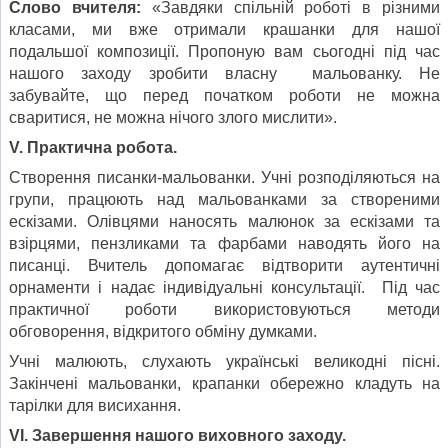
Слово вчителя:
«Завдяки спільній роботі в різними
класами, ми вже отримали крашанки для нашої
подальшої композиції. Пропоную вам сьогодні під час
нашого заходу зробити власну мальованку. Не
забувайте, що перед початком роботи не можна
сваритися, не можна нічого злого мислити».
V
. Практична робота.
Створення писанки-мальованки. Учні розподіляються на
групи, працюють над мальованками за створеними
ескізами. Олівцями наносять малюнок за ескізами та
взірцями, пензликами та фарбами наводять його на
писанці. Вчитель допомагає відтворити аутентичні
орнаменти і надає індивідуальні консультації. Під час
практичної роботи використовуються методи
обговорення, відкритого обміну думками.
Учні малюють, слухають українські великодні пісні.
Закінчені мальованки, крапанки обережно кладуть на
тарілки для висихання.
V
І. Завершення нашого виховного заходу.