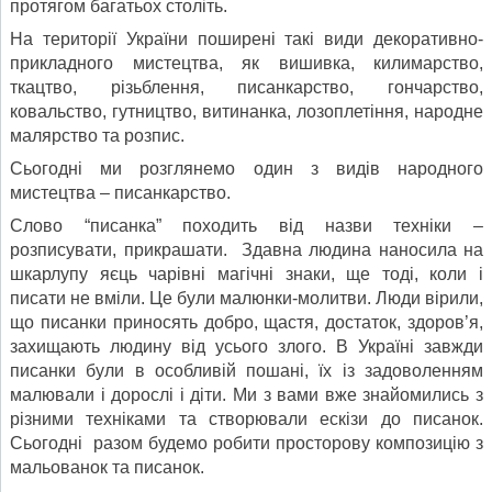
протягом багатьох століть.
На території України поширені такі види декоративно-
прикладного мистецтва, як вишивка, килимарство,
ткацтво, різьблення, писанкарство, гончарство,
ковальство, гутництво, витинанка, лозоплетіння, народне
малярство та розпис.
Сьогодні ми розглянемо один з видів народного
мистецтва – писанкарство.
Слово “писанка” походить від назви техніки –
розписувати, прикрашати.
Здавна людина наносила на
шкарлупу яєць чарівні магічні знаки, ще тоді, коли і
писати не вміли. Це були малюнки-молитви. Люди вірили,
що писанки приносять добро, щастя, достаток, здоров’я,
захищають людину від усього злого. В Україні завжди
писанки були в особливій пошані, їх із задоволенням
малювали і дорослі і діти. Ми з вами вже знайомились з
різними техніками та створювали ескізи до писанок.
Сьогодні разом будемо робити просторову композицію з
мальованок та писанок.