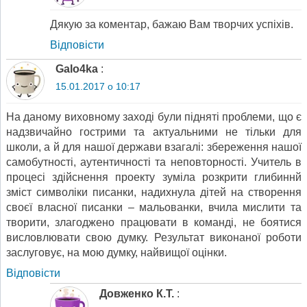
Дякую за коментар, бажаю Вам творчих успіхів.
Відповіcти
Galo4ka
:
15.01.2017 о 10:17
На даному виховному заході були підняті проблеми, що є
надзвичайно гострими та актуальними не тільки для
школи, а й для нашої держави взагалі: збереження нашої
самобутності, аутентичності та неповторності. Учитель в
процесі здійснення проекту зуміла розкрити глибиннй
зміст символіки писанки, надихнула дітей на створення
своєї власної писанки – мальованки, вчила мислити та
творити, злагоджено працювати в команді, не боятися
висловлювати свою думку. Результат виконаної роботи
заслуговує, на мою думку, найвищої оцінки.
Відповіcти
Довженко К.Т.
: