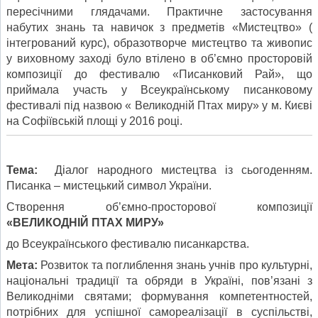
пересічними глядачами. Практичне застосування
набутих знань та навичок з предметів «Мистецтво» (
інтегрований курс), образотворче мистецтво та живопис
у виховному заході було втілено в об’ємно просторовій
композиції до фестивалю «Писанковий Рай», що
приймала участь у Всеукраїнському писанковому
фестивалі під назвою « Великодній Птах миру» у м. Києві
на Софіївській площі у 2016 році.
Тема:
Діалог народного мистецтва із сьогоденням.
Писанка – мистецький символ України.
Створення об’ємно-просторової композиції
«ВЕЛИКОДНІЙ ПТАХ МИРУ»
до Всеукраїнського фестивалю писанкарства.
Мета
:
Розвиток та поглиблення знань учнів про культурні,
національні традиції та обряди в Україні, пов’язані з
Великодніми святами; формування компетентностей,
потрібних для успішної самореалізації в суспільстві,