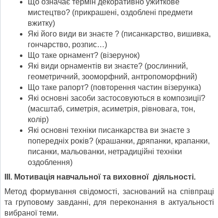
Що означає термін декоративно ужиткове
мистецтво? (прикрашені, оздоблені предмети
вжитку)
Які його види ви знаєте ? (писанкарство, вишивка,
гончарство, розпис…)
Що таке орнамент? (візерунок)
Які види орнаментів ви знаєте? (рослинний,
геометричний, зооморфний, антропоморфний)
Що таке рапорт? (повторення частин візерунка)
Які основні засоби застосовуються в композиції?
(масштаб, симетрія, асиметрія, рівновага, тон,
колір)
Які основні техніки писанкарства ви знаєте з
попередніх років? (крашанки, дряпанки, крапанки,
писанки, мальованки, нетрадиційні техніки
оздоблення)
ІІІ. Мотивація навчальної та виховної діяльності.
Метод формування свідомості, заснований на співпраці
та груповому завданні, для переконання в актуальності
вибраної теми.