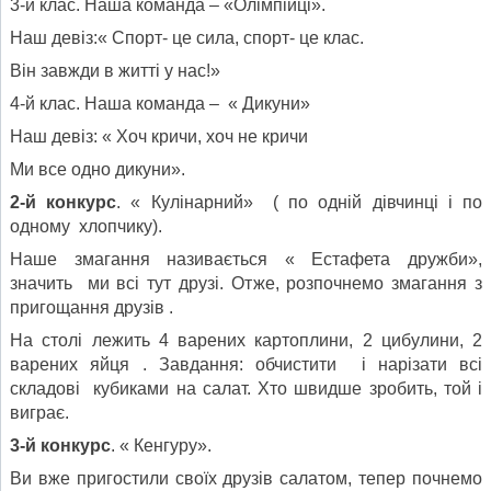
3-й клас. Наша команда – «Олімпійці».
Наш девіз:« Спорт- це сила, спорт- це клас.
Він завжди в житті у нас!»
4-й клас. Наша команда – « Дикуни»
Наш девіз: « Хоч кричи, хоч не кричи
Ми все одно дикуни».
2-й конкурс
. « Кулінарний» ( по одній дівчинці і по
одному хлопчику).
Наше змагання називається « Естафета дружби»,
значить ми всі тут друзі. Отже, розпочнемо змагання з
пригощання друзів .
На столі лежить 4 варених картоплини, 2 цибулини, 2
варених яйця . Завдання: обчистити і нарізати всі
складові кубиками на салат. Хто швидше зробить, той і
виграє.
3-й конкурс
. « Кенгуру».
Ви вже пригостили своїх друзів салатом, тепер почнемо