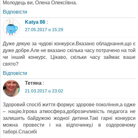
Молодець ви, Олена Олексіївна.
Відповіcти
Katya 86
:
27.05.2017 о 15:29
Дуже дякую за чудові конкурси.Вказано обладнання,що є
дуже добре.Але не вказано скілька часу потрачено на той
чи інший конкурс. Цікаво, скільки часу займає ваше
свято?
Відповіcти
Тетяна
:
21.03.2017 о 23:02
Здоровий спосіб життя формує здорове покоління,а одже
– націю.Ігрова атмосфера,доброзичливість педагога не
залишить байдужою жодної дитини.Такі гарні конкурси
можна провести і на відпочинку,і в оздоровчому
таборі.Спасибі