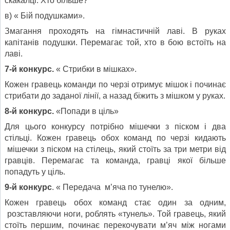
скакалці. Хто більше?
в) « Бій подушками».
Змагання проходять на гімнастичній лаві. В руках
капітанів подушки. Перемагає той, хто в бою встоїть на
лаві.
7-й конкурс.
« Стрибки в мішках».
Кожен гравець команди по черзі отримує мішок і починає
стрибати до заданої лінії, а назад біжить з мішком у руках.
8-й конкурс.
«Попади в ціль»
Для цього конкурсу потрібно мішечки з піском і два
стільці. Кожен гравець обох команд по черзі кидають
мішечки з піском на стілець, який стоїть за три метри від
гравців. Перемагає та команда, гравці якої більше
попадуть у ціль.
9-й конкурс
. « Передача м’яча по тунелю».
Кожен гравець обох команд стає один за одним,
розставляючи ноги, роблять «тунель». Той гравець, який
стоїть першим, починає перекочувати м’яч між ногами