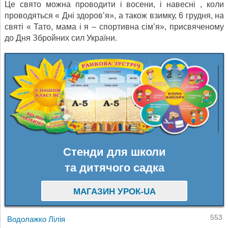
Це свято можна проводити і восени, і навесні , коли
проводяться « Дні здоров’я», а також взимку, 6 грудня, на
святі « Тато, мама і я – спортивна сім’я», присвяченому
до Дня Збройних сил України.
Стенди для школи
та дитячого садка
МАГАЗИН УРОК-UA
553
Водолажко Лілія