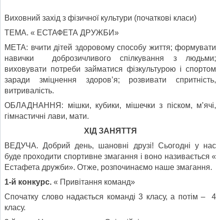
Виховний захід з фізичної культури (початкові класи)
ТЕМА. « ЕСТАФЕТА ДРУЖБИ»
МЕТА: вчити дітей здоровому способу життя; формувати
навички доброзичливого спілкування з людьми;
виховувати потреби займатися фізкультурою і спортом
заради зміцнення здоров’я; розвивати спритність,
витривалість.
ОБЛАДНАННЯ: мішки, кубики, мішечки з піском, м’ячі,
гімнастичні лави, мати.
ХІД ЗАНЯТТЯ
ВЕДУЧА. Добрий день, шановні друзі! Сьогодні у нас
буде проходити спортивне змагання і воно називається «
Естафета дружби». Отже, розпочинаємо наше змагання.
1-й конкурс.
« Привітання команд»
Спочатку слово надається команді 3 класу, а потім – 4
класу.