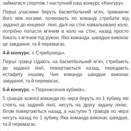
займатися спортом. І наступний наш конкурс «Кенгуру».
Перші учасники беруть баскетбольний м’яч, тримаючи
його між ногами, починають по команді стрибати від
заданої до кінцевої лінії, далі на стіні намальовано коло,
потрібно попасти м’ячем в коло на стіні, назад просто
біжать з м’ячем під рукою. Яка команда швидше виконає
це завдання, та й перемагає.
4-й конкурс
. « Стрибунець».
Перші гравці сідають на баскетбольний м’яч, стрибають
до заданої лінії, повертаються назад, передають
естафету іншому. Чия команда швидше виконає
завдання, та й перемагає.
5-й конкурс
. « Перенесення кубиків».
5 гравців кожної команди по черзі беруть по 1 кубику, які
стоять на заданій лінії, несуть на другу задану лінію,
бігом повертаються назад, а наступні 5 гравців по черзі
несуть назад по 1 кубику. Яка команда виконає швидше,
та й перемагає.