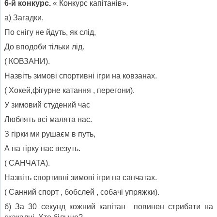
6-й конкурс.
« Конкурс капітанів».
а) Загадки.
По снігу не йдуть, як слід,
До вподоби тільки лід.
( КОВЗАНИ).
Назвіть зимові спортивні ігри на ковзанах.
( Хокей,фігурне катання , перегони).
У зимовий студений час
Люблять всі малята нас.
З гірки ми рушаєм в путь,
А на гірку нас везуть.
( САНЧАТА).
Назвіть спортивні зимові ігри на санчатах.
( Санний спорт , бобслей , собачі упряжки).
б) За 30 секунд кожний капітан повинен стрибати на