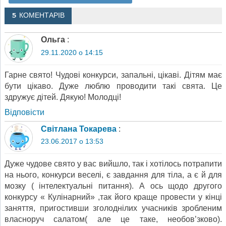
5 КОМЕНТАРІВ
Ольга
:
29.11.2020 о 14:15
Гарне свято! Чудові конкурси, запальні, цікаві. Дітям має
бути цікаво. Дуже люблю проводити такі свята. Це
здружує дітей. Дякую! Молодці!
Відповіcти
Світлана Токарева
:
23.06.2017 о 13:53
Дуже чудове свято у вас вийшло, так і хотілось потрапити
на нього, конкурси веселі, є завдання для тіла, а є й для
мозку ( інтелектуальні питання). А ось щодо другого
конкурсу « Кулінарний» ,так його краще провести у кінці
заняття, пригостивши зголоднілих учасників зробленим
власноруч салатом( але це таке, необов’зково).