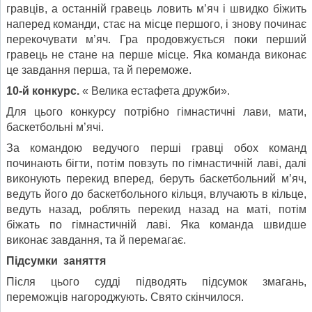
гравців, а останній гравець ловить м’яч і швидко біжить
наперед команди, стає на місце першого, і знову починає
перекочувати м’яч. Гра продовжується поки перший
гравець не стане на перше місце. Яка команда виконає
це завдання перша, та й переможе.
10-й конкурс.
« Велика естафета дружби».
Для цього конкурсу потрібно гімнастичні лави, мати,
баскетбольні м’ячі.
За командою ведучого перші гравці обох команд
починають бігти, потім повзуть по гімнастичній лаві, далі
виконують перекид вперед, беруть баскетбольний м’яч,
ведуть його до баскетбольного кільця, влучають в кільце,
ведуть назад, роблять перекид назад на маті, потім
біжать по гімнастичній лаві. Яка команда швидше
виконає завдання, та й перемагає.
Підсумки заняття
Після цього судді підводять підсумок змагань,
переможців нагороджують. Свято скінчилося.