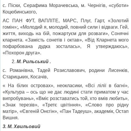
с. Піски, Серафима Морачевська, м. Чернігів, «суботи»
Коцюбинського,
АС ПАН ФУТ, ВАПЛІТЕ, МАРС, Плуг, Гарт, «Золотий
гомін»;, «Молодий я, молодий, повний сили і відваги. Гей,
життя, виходь на бій, пожартуєм для розваги», Сонячні
кларнета. «Замість сонетів і октав», «Від Кларнета мого
пофарбована дудка зосталась», Я утверждаюсь»,
«Похорон друга».
М
. Рильський .
с. Романівна, Тадей Розиславович, родини Лисенків,
Старицьких, Косачів,
« На білих островах», неокласики, «Всі лілії в багні»,
«Культура – ось що не дає людині стати приматом у час
випробувань», «Вміє розставатись той, хто вмів любить»,
«Знак терезів», «Третє цвітіння», «Слово про рідну
матір», «Євгеній Онєгін», «Пан Тадеуш», академік, Остап
Вишня.
3. М. Хвильовий