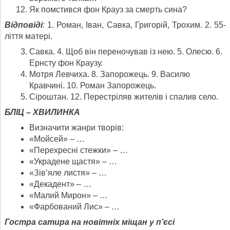
Як помстився фон Крауз за смерть сина?
Відповіді
:
1. Роман, Іван, Савка, Григорій, Трохим. 2. 55-
ліття матері.
Савка. 4. Щоб він переночував із нею. 5. Олесю. 6.
Ернсту фон Краузу.
Мотря Левчиха. 8. Запорожець. 9. Василю
Кравчині. 10. Роман Запорожець.
Сіроштан. 12. Перестріляв жителів і спалив село.
БЛІЦ – ХВИЛИНКА
Визначити жанри творів:
«Мойсей» – …
«Перехресні стежки» – …
«Украдене щастя» – …
«Зів’яле листя» – …
«Декадент» – …
«Малий Мирон» – …
«Фарбований Лис» – …
Гостра сатира на новітніх міщан у п’єсі