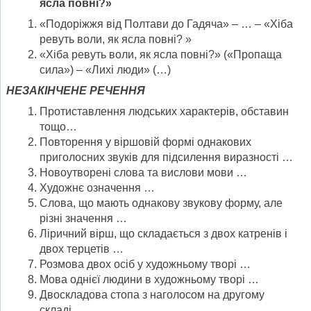
ясла повні?»
«Подоріжжя від Полтави до Гадяча» – … – «Хіба
ревуть воли, як ясла повні? »
«Хіба ревуть воли, як ясла повні?» («Пропаща
сила») – «Лихі люди» (…)
НЕЗАКІНЧЕНЕ РЕЧЕННЯ
Протиставлення людських характерів, обставин
тощо…
Повторення у віршовій формі однакових
приголосних звуків для підсилення виразності …
Новоутворені слова та вислови мови …
Художнє означення …
Слова, що мають однакову звукову форму, але
різні значення …
Ліричний вірш, що складається з двох катренів і
двох терцетів …
Розмова двох осіб у художньому творі …
Мова однієї людини в художньому творі …
Двоскладова стопа з наголосом на другому
складі…