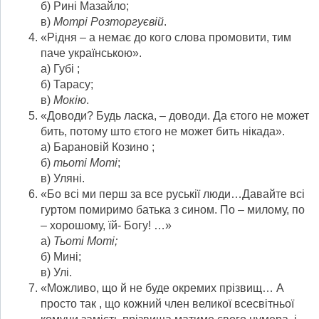
б) Рині Мазайло;
в)
Мотрі Розторгуєвій
.
«Рідня – а немає до кого слова промовити, тим
паче українською».
а) Губі ;
б) Тарасу;
в)
Мокію
.
«Доводи? Будь ласка, – доводи. Да єтого не может
бить, потому што єтого не может бить нікада».
а) Барановій Козино ;
б)
тьоті Моті
;
в) Уляні.
«Бо всі ми перш за все руськії люди…Давайте всі
гуртом помиримо батька з сином. По – милому, по
– хорошому, їй- Богу! …»
а)
Тьоті Моті;
б) Мині;
в) Улі.
«Можливо, що й не буде окремих прізвищ… А
просто так , що кожний член великої всесвітньої