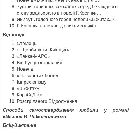
Новела «В житах» написана в стилі…
Зустріч колишніх закоханих серед безлюдного
степу змальовано в новелі Г.Косинки…
Як звуть головного героя новели «В житах»?
Г. Косинка належав до письменників…
Відповіді:
Стрілець
с. Щербанівка, Київщина
«Ланка-МАРС»
Він був розстріляний
Новела
«На золотих богів»
Імпресіонізму
«В житах»
Корній Дізік
Розстріляного Відродження
Способи самоствердження людини у романі
«Місто» В. Підмогильного
Бліц-диктант