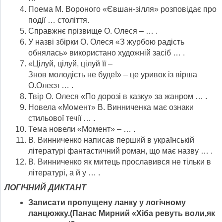
Поема М. Вороного «Євшан-зілля» розповідає про
події … століття.
Справжнє прізвище О. Олеся – … .
У назві збірки О. Олеся «З журбою радість
обнялась» використано художній засіб … .
«Цілуй, цілуй, цілуй її –
Знов молодість не буде!» – це уривок із вірша
О.Олеся … .
Твір О. Олеся «По дорозі в казку» за жанром … .
Новела «Момент» В. Винниченка має ознаки
стильової течії … .
Тема новели «Момент» – … .
В. Винниченко написав перший в українській
літературі фантастичний роман, що має назву … .
В. Винниченко як митець прославився не тільки в
літературі, а й у … .
ЛОГІЧНИЙ ДИКТАНТ
Записати пропущену ланку у логічному
ланцюжку.(Панас Мирний «Хіба ревуть воли,як