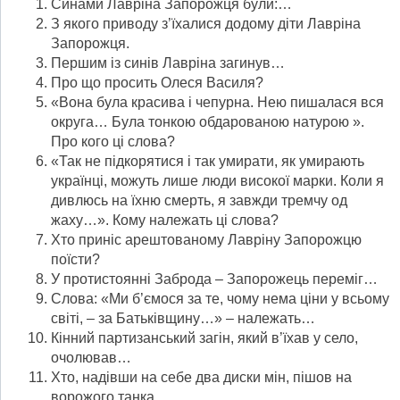
Синами Лавріна Запорожця були:…
З якого приводу з’їхалися додому діти Лавріна
Запорожця.
Першим із синів Лавріна загинув…
Про що просить Олеся Василя?
«Вона була красива і чепурна. Нею пишалася вся
округа… Була тонкою обдарованою натурою ».
Про кого ці слова?
«Так не підкорятися і так умирати, як умирають
українці, можуть лише люди високої марки. Коли я
дивлюсь на їхню смерть, я завжди тремчу од
жаху…». Кому належать ці слова?
Хто приніс арештованому Лавріну Запорожцю
поїсти?
У протистоянні Заброда – Запорожець переміг…
Слова: «Ми б’ємося за те, чому нема ціни у всьому
світі, – за Батьківщину…» – належать…
Кінний партизанський загін, який в’їхав у село,
очолював…
Хто, надівши на себе два диски мін, пішов на
ворожого танка…