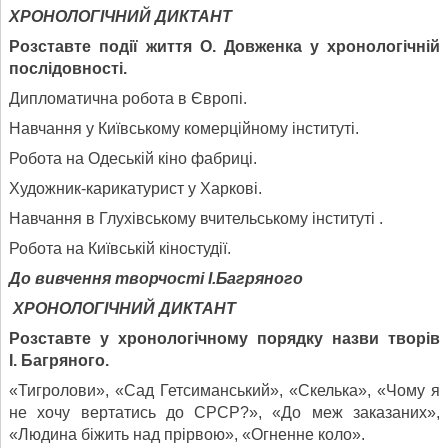
ХРОНОЛОГІЧНИЙ ДИКТАНТ
Розставте події життя О. Довженка у хронологічній
послідовності.
Дипломатична робота в Європі.
Навчання у Київському комерційному інституті.
Робота на Одеській кіно фабриці.
Художник-карикатурист у Харкові.
Навчання в Глухівському вчительському інституті .
Робота на Київській кіностудії.
До вивчення творчості І.Багряного
ХРОНОЛОГІЧНИЙ ДИКТАНТ
Розставте у хронологічному порядку назви творів
І. Багряного.
«Тигролови», «Сад Гетсиманський», «Скелька», «Чому я
не хочу вертатись до СРСР?», «До меж заказаних»,
«Людина біжить над прірвою», «Огненне коло».