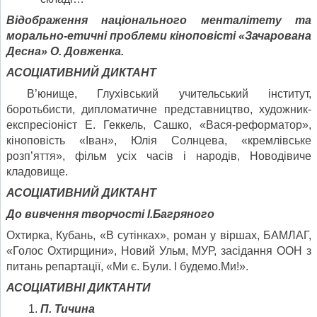
Відображення національного менталітету та
морально-етичні проблеми кіноповісті «Зачарована
Десна» О. Довженка.
АСОЦІАТИВНИЙ ДИКТАНТ
В’юнище, Глухівський учительський інститут,
боротьбисти, дипломатичне представництво, художник-
експресіоніст Е. Геккель, Сашко, «Вася-реформатор»,
кіноповість «Іван», Юлія Солнцева, «кремлівське
розп’яття», фільм усіх часів і народів, Новодівиче
кладовище.
АСОЦІАТИВНИЙ ДИКТАНТ
До вивчення творчості І.Багряного
Охтирка, Кубань, «В сутінках», роман у віршах, БАМЛАГ,
«Голос Охтирщини», Новий Ульм, МУР, засідання ООН з
питань репартації, «Ми є. Були. І будемо.Ми!».
АСОЦІАТИВНІ ДИКТАНТИ
П. Тичина