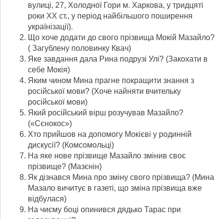
вулиці, 27, Холодної Гори м. Харкова, у тридцяті
роки XX ст., у період найбільшого поширення
українізації).
Що хоче додати до свого прізвища Мокій Мазайло?
( Загублену половинку Квач)
Яке завдання дала Рина подрузі Улі? (Закохати в
себе Мокія)
Яким чином Мина прагне покращити знання з
російської мови? (Хоче найняти вчительку
російської мови)
Який російський вірш розучував Мазайло?
(«Сєнокос»)
Хто прийшов на допомогу Мокієві у родинній
дискусії? (Комсомольці)
На яке нове прізвище Мазайло змінив своє
прізвище? (Мазєнін)
Як дізнався Мина про зміну свого прізвища? (Мина
Мазало вичитує в газеті, що зміна прізвища вже
відбулася)
На чиєму боці опинився дядько Тарас при