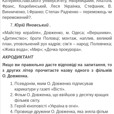
Катеринославського університету, Яворницький, Анатоль
Франс, Коцюбинський, Леся Українка, Стефаник, В.
Винниченко, І.Франко; Степан Радченко – переможець чи
переможений?.
Юрій Яновський .
«Майстер корабля», Довженко, м. Одеса; «Вершники»,
«Дитинство»; брати Половці; монтаж, наплив, великий
план, уповільнений рух кадрів; сім’я – народ; Половчиха;
«Жива вода»; «Мир»; «Дочка прокурора».
АКРОДИКТАНТ
Якщо ви правильно дасте відповіді на запитання, то
з других літер прочитаєте назву одного з фільмів
О. Довженка.
Псевдонім, яким О. Довженко підписував
карикатури у газеті «Вісті».
Фільм О. Довженка, що ввійшов у десятку кращих
фільмів світу.
Герой кіноповісті «Україна в огні».
Прізвище дружини О. Довженка, яка зняла фільм