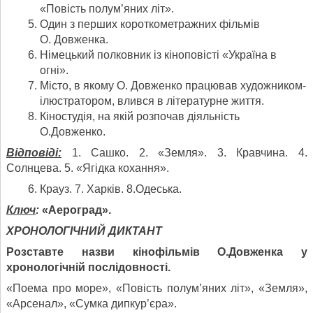
«Повість полум’яних літ».
Один з перших короткометражних фільмів
О. Довженка.
Німецький полковник із кіноповісті «Україна в
огні».
Місто, в якому О. Довженко працював художником-
ілюстратором, влився в літературне життя.
Кіностудія, на якій розпочав діяльність
О.Довженко.
Відповіді:
1. Сашко. 2. «Земля». 3. Кравчина. 4.
Солнцева. 5. «Ягідка кохання».
Крауз. 7. Харків. 8.Одеська.
Ключ
:
«Аероград».
ХРОНОЛОГІЧНИЙ ДИКТАНТ
Розставте назви кінофільмів О.Довженка у
хронологічній послідовності.
«Поема про море», «Повість полум’яних літ», «Земля»,
«Арсенал», «Сумка дипкур’єра».