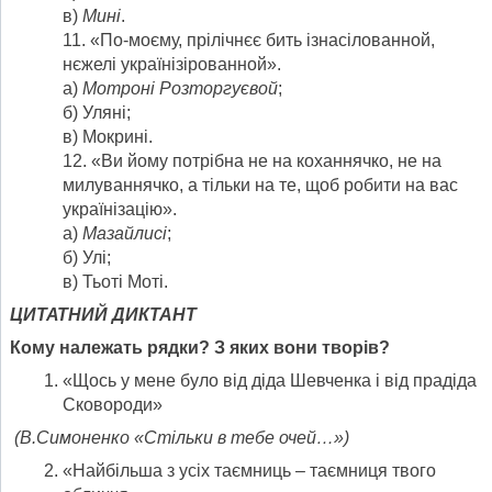
в)
Мині
.
11. «По-моєму, прілічнєє бить ізнасілованной,
нєжелі українізірованной».
а)
Мотроні Розторгуєвой
;
б) Уляні;
в) Мокрині.
12. «Ви йому потрібна не на коханнячко, не на
милуваннячко, а тільки на те, щоб робити на вас
українізацію».
а)
Мазайлисі
;
б) Улі;
в) Тьоті Моті.
ЦИТАТНИЙ ДИКТАНТ
Кому належать рядки? З яких вони творів?
«Щось у мене було від діда Шевченка і від прадіда
Сковороди»
(В.Симоненко «Стільки в тебе очей…»)
«Найбільша з усіх таємниць – таємниця твого