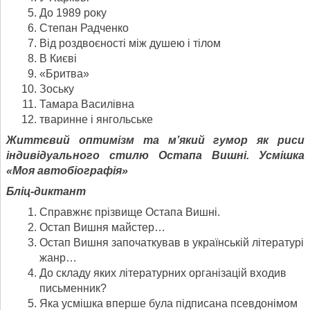
До 1989 року
Степан Радченко
Від роздвоєності між душею і тілом
В Києві
«Бритва»
Зоську
Тамара Василівна
тваринне і янгольське
Життєвий оптимізм та м’який гумор як риси
індивідуального стилю Остапа Вишні. Усмішка
«Моя автобіографія»
Бліц-диктант
Справжнє прізвище Остапа Вишні.
Остап Вишня майстер…
Остап Вишня започаткував в українській літературі
жанр…
До складу яких літературних організацій входив
письменник?
Яка усмішка вперше була підписана псевдонімом