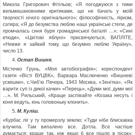
Микола Григорович Фітільов; «Я погоджуюся з тими
вельмишановними критиками, що не бачать у моїй
творчості нічого оригінального»; філософічність, ліризм,
сатира; «Я до безумства люблю наші українські степи, де
промчалась синя буря громадянської баталії …»; «Сині
етюди», «Цвітові яблуні» присвячуються, ВАПЛІТЕ,
«Невже я зайвий тому, що безумно люблю Україну»,
число 13.
Остап Вишня.
Містечко Грунь, «Моя автобіографія»; кореспондент
газети «Вісті ВУЦВК», Варвара Маслюченко «Вишневі
усмішки», с.Чиб’ю Печора, 1943 Москва, «Зенітка», «Як
варити суп із дикої качки» «Перець», «Думи мої, думи мої
…», М. Рильський, «Краще заспівайте «Козака несуть і
коня ведуть, кінь головоньку клонить».
М. Куліш.
«Курбас ліг у ту промерзлу землю; «Туди ніби блискавка
влучила. Там випалено все. Дотла. Все частіше
думається: краще так, ніж якщо б все пішло в пісок»;