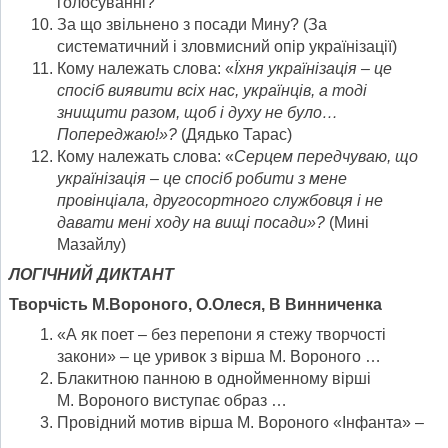
голосуванні?
За що звільнено з посади Мину? (За
систематичний і зловмисний опір українізації)
Кому належать слова: «
Їхня українізація – це
спосіб виявити всіх нас, українців, а тоді
знищити разом, щоб і духу не було…
Попереджаю!»?
(Дядько Тарас)
Кому належать слова: «
Серцем передчуваю, що
українізація – це спосіб робити з мене
провінціала, другосортного службовця і не
давати мені ходу
на вищі посади»?
(Мині
Мазайлу)
ЛОГІЧНИЙ ДИКТАНТ
Творчість М.Вороного, О.Олеся, В Винниченка
«А як поет – без перепони я стежу творчості
закони» – це уривок з вірша М. Вороного …
Блакитною панною в однойменному вірші
М. Вороного виступає образ …
Провідний мотив вірша М. Вороного «Інфанта» –
…