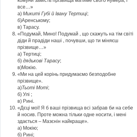
комуни замість прізвища матиме свого нумера, і
все…»
а)
Микиті Губі й Івану Тертиці
;
б)Аренському;
в) Тарасу.
«Подумай, Мино! Подумай , що скажуть на тім світі
діди й прадіди наші , почувши, що ти міняєш
прізвище…»
а) Тертиці;
б)
дядькові Тарасу
;
в)Мокію.
«Ми на цей корінь придумаємо безподобне
прізвище».
а)
Тьоті Моті
;
б) Улі ;
в) Рині.
«Дєці мої! Я б ваші прізвища всі забрав би на себе
й носив. Проте можна тільки одне носити, і мені
здається – Мазєнін найкраще».
а) Мокію;
б) Рині;