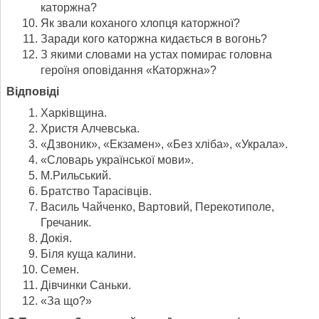
каторжна?
Як звали коханого хлопця каторжної?
Заради кого каторжна кидається в вогонь?
З якими словами на устах помирає головна
героїня оповідання «Каторжна»?
Відповіді
Харківщина.
Христя Алчевська.
«Дзвоник», «Екзамен», «Без хліба», «Украла».
«Словарь української мови».
М.Рильський.
Братство Тарасівців.
Василь Чайченко, Вартовий, Перекотиполе,
Гречаник.
Докія.
Біля куща калини.
Семен.
Дівчинки Саньки.
«За що?»