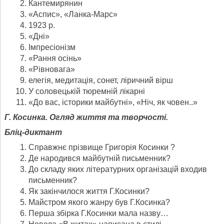
Кантемирянин
«Аспис», «Ланка-Марс»
1923 р.
«Дні»
Імпресіонізм
«Рання осінь»
«Рівновага»
елегія, медитація, сонет, ліричний вірш
У соловецькій тюремній лікарні
«До вас, історики майбутні», «Ніч, як човен..»
Г. Косинка. Огляд життя та творчості.
Бліц-диктант
Справжнє прізвище Григорія Косинки ?
Де народився майбутній письменник?
До складу яких літературних організацій входив
письменник?
Як закінчилося життя Г.Косинки?
Майстром якого жанру був Г.Косинка?
Перша збірка Г.Косинки мала назву…