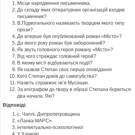
Місце народження письменника.
До складу яких літературних організацій входив
письменник?
В.Підмогильного називають творцем якого типу
прози?
Де вперше був опублікований роман «Місто»?
До якого року роман був заборонений?
Як звуть головного героя роману «Місто»?
Від чого страждає головний герой?
В якому місті відбуваються події?
Як назвав Степан своє перше оповідання
Кого Степан довів до самогубства?
Назвіть справжнє ім’я Мусіньки.
За епіграфом до твору в образі Степана борються
два начала. Які?
Відповіді:
с. Чаплі, Дніпропетровщина
«Ланка-МАРС»
інтелектуально-психологічної
У Харкові