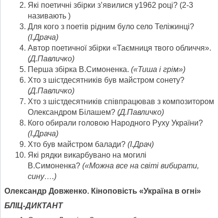
Які поетичні збірки з’явилися у1962 році? (2-3
називають )
Для кого з поетів рідним було село Теліжинці?
(І.Драча)
Автор поетичної збірки «Таємниця твого обличчя».
(Д.Павличко)
Перша збірка В.Симоненка.
(«Тиша і грім»)
Хто з шістдесятників був майстром сонету?
(Д.Павличко)
Хто з шістдесятників співпрацював з композитором
Олександром Білашем?
(Д.Павличко)
Кого обирали головою Народного Руху України?
(І.Драча)
Хто був майстром балади?
(І.Драч)
Які рядки викарбувано на могилі
В.Симоненка?
(«Можна все на світі вибирати,
сину….)
Олександр Довженко. Кіноповість «Україна в огні»
БЛІЦ-ДИКТАНТ