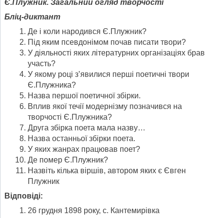
Є.Плужник. Загальний огляд творчості
Бліц-диктант
Де і коли народився Є.Плужник?
Під яким псевдонімом почав писати твори?
У діяльності яких літературних організаціях брав
участь?
У якому році з’явилися перші поетичні твори
Є.Плужника?
Назва першої поетичної збірки.
Вплив якої течії модернізму позначився на
творчості Є.Плужника?
Друга збірка поета мала назву…
Назва останньої збірки поета.
У яких жанрах працював поет?
Де помер Є.Плужник?
Назвіть кілька віршів, автором яких є Євген
Плужник
Відповіді:
26 грудня 1898 року, с. Кантемирівка