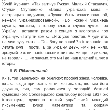
Хулій Хурина», «Так загинув Гуска», Малахій Стаканчик,
Ступай Ступаненко, «Ваша українська мова –
австріяцька видумка», «Лучше быть изнасилованной,
нежели украинизированной», «Бо кожний українець
мусить, лягаючи, в голову класти клунок думок про
Україну і вставати разом з сонцем з клопотами про
Україну», «Тату, ти комік», «Я ж уже повстав. А куди йти,
на чию руку стати, – їй – богу не знаю! За інтернаціонал
летять кулі і проти, а за Україну де?», «Ми не жили,
зрозумійте ж ви, національним життям, ми ще не дихали,
не творили, … не знаємо, хто ми і де наш власний шлях в
історії».
В. Підмогильний .
Київ, три барельєфи на обеліску: профілі жінки, чоловіка,
юнака; сюди приносять квіти, хоч знають, що там його
дружина, син, сам розчинився у холодній безвісті
сумнознаного Соловецького концтабору восени 1937 р»;
інтелектуал, душевно тонкий український молодий
письменник; курси математики та юрфаку