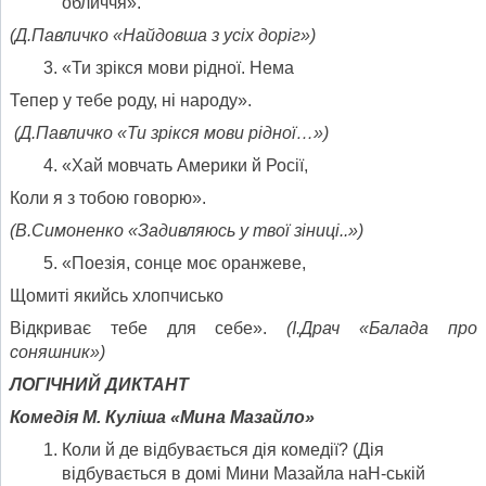
обличчя».
(Д.Павличко «Найдовша з усіх доріг»)
«Ти зрікся мови рідної. Нема
Тепер у тебе роду, ні народу».
(Д.Павличко «Ти зрікся мови рідної…»)
«Хай мовчать Америки й Росії,
Коли я з тобою говорю».
(В.Симоненко «Задивляюсь у твої зіниці..»)
«Поезія, сонце моє оранжеве,
Щомиті якийсь хлопчисько
Відкриває тебе для себе».
(І.Драч «Балада про
соняшник»)
ЛОГІЧНИЙ ДИКТАНТ
Комедія М. Куліша «Мина Мазайло»
Коли й де відбувається дія комедії? (Дія
відбувається в домі Мини Мазайла наН-ській