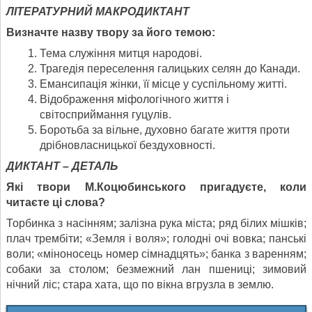
ЛІТЕРАТУРНИЙ МАКРОДИКТАНТ
Визначте назву твору за його темою:
Тема служіння митця народові.
Трагедія переселення галицьких селян до Канади.
Емансипація жінки, її місце у суспільному житті.
Відображення міфологічного життя і
світосприймання гуцулів.
Боротьба за вільне, духовно багате життя проти
дрібновласницької бездуховності.
ДИКТАНТ – ДЕТАЛЬ
Які твори М.Коцюбинського пригадуєте, коли
читаєте ці слова?
Торбинка з насінням; залізна рука міста; ряд білих мішків;
плач трембіти; «Земля і воля»; голодні очі вовка; панські
воли; «міноносець номер сімнадцять»; банка з варенням;
собаки за столом; безмежний лан пшениці; зимовий
нічний ліс; стара хата, що по вікна вгрузла в землю.