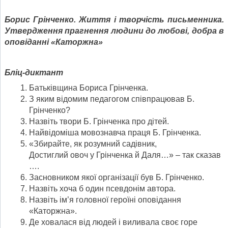
Борис Грінченко. Життя і творчість письменника.
Утвердження прагнення людини до любові, добра в
оповіданні «Каторжна»
Бліц-диктант
Батьківщина Бориса Грінченка.
З яким відомим педагогом співпрацював Б.
Грінченко?
Назвіть твори Б. Грінченка про дітей.
Найвідоміша мовознавча праця Б. Грінченка.
«Збирайте, як розумний садівник,
Достиглий овоч у Грінченка й Даля…» – так сказав
….
Засновником якої організації був Б. Грінченко.
Назвіть хоча б один псевдонім автора.
Назвіть ім’я головної героїні оповідання
«Каторжна».
Де ховалася від людей і виливала своє горе