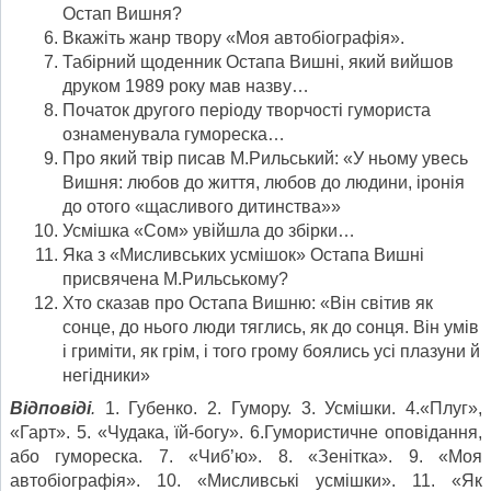
Остап Вишня?
Вкажіть жанр твору «Моя автобіографія».
Табірний щоденник Остапа Вишні, який вийшов
друком 1989 року мав назву…
Початок другого періоду творчості гумориста
ознаменувала гумореска…
Про який твір писав М.Рильський: «У ньому увесь
Вишня: любов до життя, любов до людини, іронія
до отого «щасливого дитинства»»
Усмішка «Сом» увійшла до збірки…
Яка з «Мисливських усмішок» Остапа Вишні
присвячена М.Рильському?
Хто сказав про Остапа Вишню: «Він світив як
сонце, до нього люди тяглись, як до сонця. Він умів
і гриміти, як грім, і того грому боялись усі плазуни й
негідники»
Відповіді
.
1. Губенко. 2. Гумору. 3. Усмішки. 4.«Плуг»,
«Гарт». 5. «Чудака, їй-богу». 6.Гумористичне оповідання,
або гумореска. 7. «Чиб’ю». 8. «Зенітка». 9. «Моя
автобіографія». 10. «Мисливські усмішки». 11. «Як