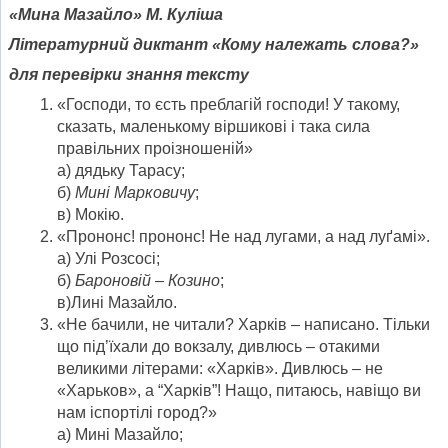
«Мина Мазайло» М. Куліша
Літературний диктант «Кому належать слова?»
для перевірки знання тексту
«Господи, то єсть преблагій господи! У такому,
сказать, маленькому віршикові і така сила
правільних проізношеній»
а) дядьку Тарасу;
б)
Мині Марковичу
;
в) Мокію.
«Прононс! прононс! Не над лугами, а над луґамі».
а) Улі Розсосі;
б)
Бароновій – Козино
;
в)Лині Мазайло.
«Не бачили, не читали? Харків – написано. Тільки
що під’їхали до вокзалу, дивлюсь – отакими
великими літерами: «Харків». Дивлюсь – не
«Харьков», а “Харків”! Нащо, питаюсь, навіщо ви
нам іспортілі город?»
а) Мині Мазайло;