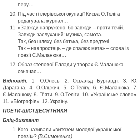
перу…
Під час гітлерівської окупації Києва О.Теліга
редагувала журнал…
«Завжди напружено, бо завжди – проти течій.
Завжди заслуханий: музика, самота.
Так, без шляху, без батька, без предтечі.
Так – навпростець – де спалює мета» – слова із
поезії Є.Маланюка…
Образ степової Еллади у творах Є.Маланюка
означає…
Відповіді:
1. О.Олесь. 2. Освальд Бургардт. 3. Ю.
Дарагана. 4. О.Ольжич. 5. О.Телігу. 6. Є.Маланюка. 7.
Є.Маланюку. 8. П’яти. 9. О.Теліги. 10. «Українське слово».
11. «Біографія». 12. Україну.
ПОЕТИ-ШІСТДЕСЯТНИКИ
Бліц-диктант
Кого називали «витязем молодої української
поезії»?
(В.Симоненка)