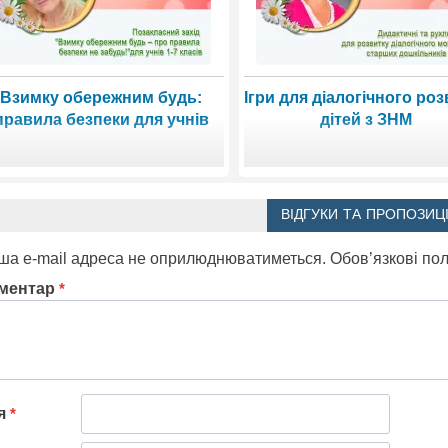
Взимку обережним будь:
Ігри для діалогічного роз
правила безпеки для учнів
дітей з ЗНМ
ВІДГУКИ ТА ПРОПОЗИЦІ
ша e-mail адреса не оприлюднюватиметься.
Обов’язкові по
ментар
*
'я
*