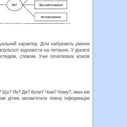
у­альний характер. Діти набувають уміння
езультаті відповісти на питання. У діалозі
лядом, словом. Учні початкових класів
о? Що? Як? Де? Коли? Чим? Чому?, яких ми
мі дітям запам’ятати певну інформацію