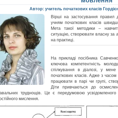
мовлення
Автор: учитель початкових класів Гордіє
Вірші на застосування правил 
учням початкових класів швидш
Мета такої методики – навчит
ситуацію, створювати власну за 
на практиці.
На прикладі посібника Савченк
ключова компетентність молод
спілкування в діалозі, у мене
початкових класів. Адже з часом 
працювати в парі чи групі, ств
Діти привчаються до осмислен
навальних труднощів. Це є передумовою усвідомленого 
остійного мислення.