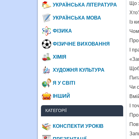
Що 
УКРАЇНСЬКА ЛІТЕРАТУРА
Хто
УКРАЇНСЬКА МОВА
Із 
ФІЗИКА
Чом
Про
ФІЗИЧНЕ ВИХОВАННЯ
І пр
ХІМІЯ
«Зап
Щоб
ХУДОЖНЯ КУЛЬТУРА
Пита
Я У СВІТІ
Чи с
ІНШИЙ
Вмій
І то
КАТЕГОРІЇ
Про
Пов
КОНСПЕКТИ УРОКІВ
Зап