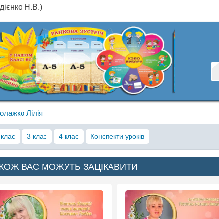
дієнко Н.В.)
олажко Лілія
 клас
3 клас
4 клас
Конспекти уроків
КОЖ ВАС МОЖУТЬ ЗАЦІКАВИТИ