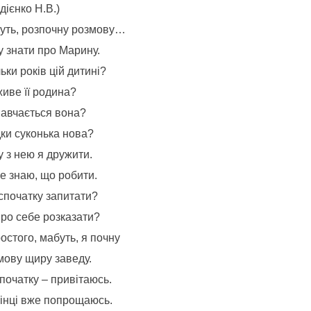
дієнко Н.В.)
уть, розпочну розмову…
у знати про Марину.
ьки років цій дитині?
живе її родина?
навчається вона?
дки суконька нова?
 з нею я дружити.
е знаю, що робити.
спочатку запитати?
про себе розказати?
остого, мабуть, я почну
мову щиру заведу.
початку – привітаюсь.
кінці вже попрощаюсь.