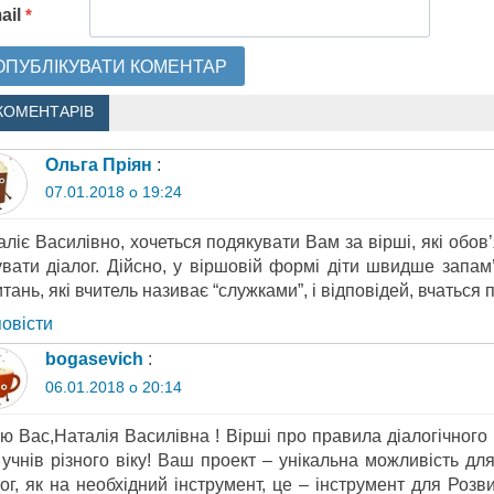
ail
*
КОМЕНТАРІВ
Ольга Пріян
:
07.01.2018 о 19:24
ліє Василівно, хочеться подякувати Вам за вірші, які обов
увати діалог. Дійсно, у віршовій формі діти швидше запам
тань, які вчитель називає “служками”, і відповідей, вчаться
повіcти
bogasevich
:
06.01.2018 о 20:14
аю Вас,Наталія Василівна ! Вірші про правила діалогічного
 учнів різного віку! Ваш проект – унікальна можливість дл
ог, як на необхідний інструмент, це – інструмент для Розви