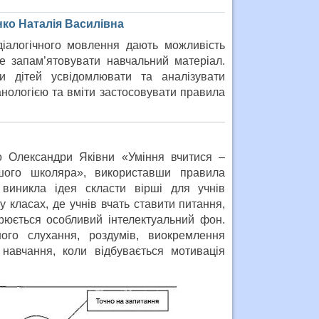
нко Наталія Василівна
діалогічного мовлення дають можливість
е запам’ятовувати навчальний матеріал.
и дітей усвідомлювати та аналізувати
анологією та вміти застосовувати правила
о Олександри Яківни «Уміння вчитися –
шого школяра», використавши правила
 виникла ідея скласти вірші для учнів
у класах, де учнів вчать ставити питання,
орюється особливий інтелектуальний фон.
ого слухання, роздумів, виокремлення
навчання, коли відбувається мотивація