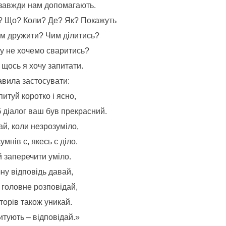
завжди нам допомагають.
? Що? Коли? Де? Як? Покажуть
ким дружити? Чим ділитись?
у не хочемо сваритись?
 щось я хочу запитати.
авила застосувати:
итуй коротко і ясно,
 діалог ваш був прекрасний.
й, коли незрозуміло,
умнів є, якесь є діло.
 заперечити уміло.
чну відповідь давай,
 головне розповідай,
торів також уникай.
итують – відповідай.»