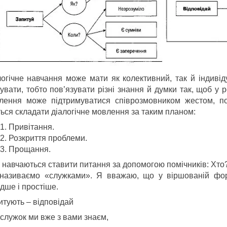
логічне навчання може мати як колективний, так й індивід
увати, тобто пов’язувати різні знання й думки так, щоб у р
лення може підтримуватися співрозмовником жестом, пог
ться складати діалогічне мовлення за таким планом:
Привітання.
Розкриття проблеми.
Прощання.
и навчаються ставити питання за допомогою помічників: Хт
називаємо «служками». Я вважаю, що у віршованій фор
дше і простіше.
итують – відповідай
 служок ми вже з вами знаєм,