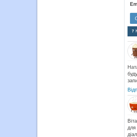
Em
7 
Ната
буд
запи
Від
Віт
для
діал