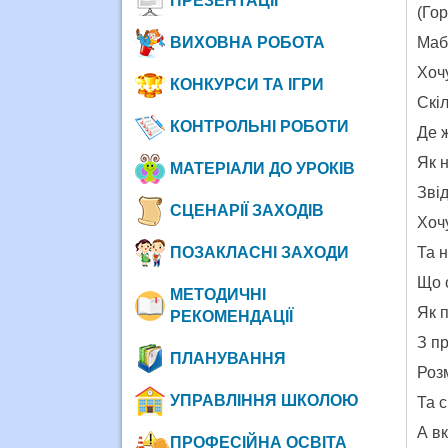
ПРЕЗЕНТАЦІЇ
(Гор
ВИХОВНА РОБОТА
Маб
Хоч
КОНКУРСИ ТА ІГРИ
Скіл
КОНТРОЛЬНІ РОБОТИ
Де 
Як 
МАТЕРІАЛИ ДО УРОКІВ
Зві
СЦЕНАРІЇ ЗАХОДІВ
Хочу
ПОЗАКЛАСНІ ЗАХОДИ
Та н
Що 
МЕТОДИЧНІ
Як 
РЕКОМЕНДАЦІЇ
З пр
ПЛАНУВАННЯ
Роз
УПРАВЛІННЯ ШКОЛОЮ
Та с
А в
ПРОФЕСІЙНА ОСВІТА