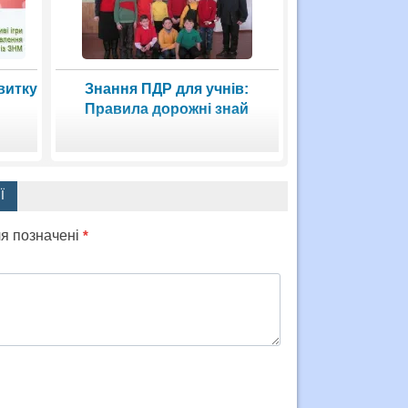
витку
Знання ПДР для учнів:
Правила дорожні знай
Ї
ля позначені
*