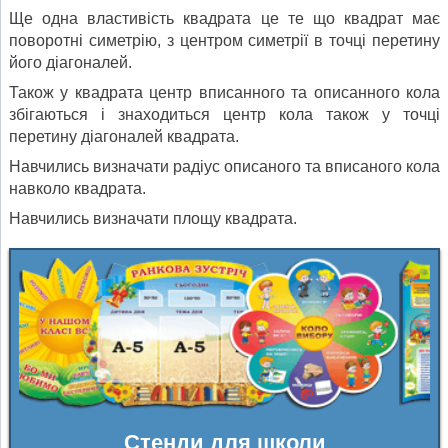
Ще одна властивість квадрата це те що квадрат має
поворотні симетрію, з центром симетрії в точці перетину
його діагоналей.
Також у квадрата центр вписанного та описанного кола
збігаються і знаходиться центр кола також у точці
перетину діагоналей квадрата.
Навчились визначати радіус описаного та вписаного кола
навколо квадрата.
Навчились визначати площу квадрата.
Стенди для школи