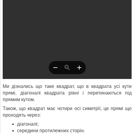
Ми дізнались що таке квадрат, що в квадрата усі кути
прямі, діагоналі квадрата рівні і перетинаються під
прямим кутом.
Також, що квадрат має чотири осі симетрії, це прямі що
проходять через:
діагоналі;
середини протилежних сторін.