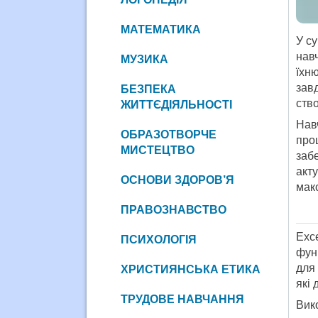
МАТЕМАТИКА
У су
нав
МУЗИКА
їхню
зав
БЕЗПЕКА
ств
ЖИТТЄДІЯЛЬНОСТІ
Нав
ОБРАЗОТВОРЧЕ
про
МИСТЕЦТВО
заб
акт
ОСНОВИ ЗДОРОВ’Я
мак
ПРАВОЗНАВСТВО
Exc
ПСИХОЛОГІЯ
фун
для 
ХРИСТИЯНСЬКА ЕТИКА
які 
ТРУДОВЕ НАВЧАННЯ
Вик