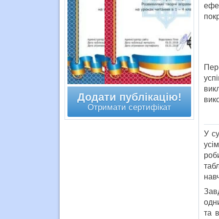
ефе
покр
Пер
усп
викл
Додати публікацію!
вик
Отримати сертифікат
У с
усі
роб
таб
нав
Зав
одн
та 