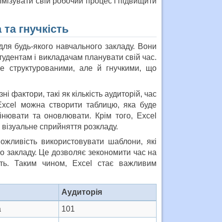
имізувати свій робочий процес і підвищити
 та гнучкість
ля будь-якого навчального закладу. Вони
тудентам і викладачам планувати свій час.
е структурованими, але й гнучкими, що
і фактори, такі як кількість аудиторій, час
Excel можна створити таблицю, яка буде
інювати та оновлювати. Крім того, Excel
візуальне сприйняття розкладу.
ожливість використовувати шаблони, які
го закладу. Це дозволяє зекономити час на
сть. Таким чином, Excel стає важливим
Аудиторія
а
101