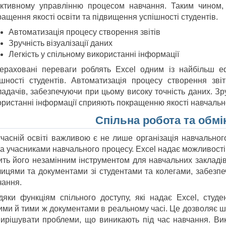
ктивному управлінню процесом навчання. Таким чином,
ащення якості освіти та підвищення успішності студентів.
Автоматизація процесу створення звітів
Зручність візуалізації даних
Легкість у спільному використанні інформації
ераховані переваги роблять Excel одним із найбільш еф
ішності студентів. Автоматизація процесу створення зві
адачів, забезпечуючи при цьому високу точність даних. Зруч
ористанні інформації сприяють покращенню якості навчальн
Спільна робота та обм
учасній освіті важливою є не лише організація навчальног
ма учасниками навчального процесу. Excel надає можливості
ить його незамінним інструментом для навчальних закладів
лицями та документами зі студентами та колегами, забезп
чання.
дяки функціям спільного доступу, які надає Excel, студ
ими й тими ж документами в реальному часі. Це дозволяє ш
вирішувати проблеми, що виникають під час навчання. Вико