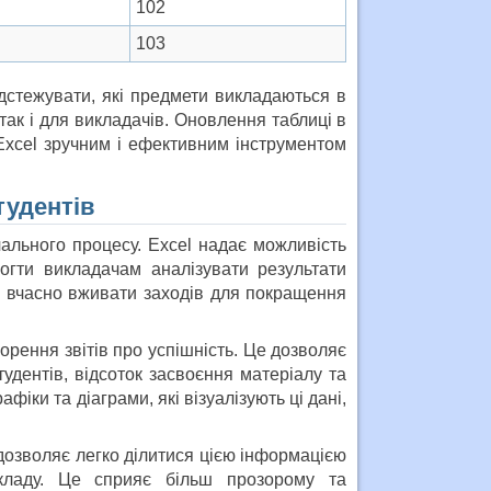
102
103
ідстежувати, які предмети викладаються в
так і для викладачів. Оновлення таблиці в
Excel зручним і ефективним інструментом
тудентів
ального процесу. Excel надає можливість
могти викладачам аналізувати результати
є вчасно вживати заходів для покращення
рення звітів про успішність. Це дозволяє
дентів, відсоток засвоєння матеріалу та
фіки та діаграми, які візуалізують ці дані,
 дозволяє легко ділитися цією інформацією
кладу. Це сприяє більш прозорому та