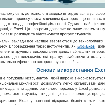
часному світі, де технології швидко інтегруються в усі сфер
чального процесу стала ключовим фактором, що впливає на 
 підготовку до професійної діяльності. Одним із найефекти
данні, є Excel. Ця програма дозволяє не лише систематизу
орювати розклади та відстежувати прогрес студентів.
чальні заклади все частіше звертаються до технологічних 
цесу. Впровадження таких інструментів, як
Курс Excel
, доп
езпечити зручність використання даних і збільшити інтерак
уально для викладачів, які прагнуть забезпечити якісну о
симально ефективно використовувати свій час.
Основи використання Exce
el є потужним інструментом, який широко використовується 
кціональні можливості дозволяють легко організувати дан
викладачів та адміністративного персоналу. Excel дозволяє
допомагають візуалізувати дані, що значно полегшує процес ї
ористання Excel у навчанні відкриває безліч можливосте