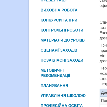
ПРЕЗЕНТАЦІЇ
стає
ефе
ВИХОВНА РОБОТА
КОНКУРСИ ТА ІГРИ
Ств
визн
КОНТРОЛЬНІ РОБОТИ
Exc
дозв
МАТЕРІАЛИ ДО УРОКІВ
При 
СЦЕНАРІЇ ЗАХОДІВ
про
міс
ПОЗАКЛАСНІ ЗАХОДИ
доз
Пер
МЕТОДИЧНІ
мож
РЕКОМЕНДАЦІЇ
ств
інст
ПЛАНУВАННЯ
Де
УПРАВЛІННЯ ШКОЛОЮ
По
ПРОФЕСІЙНА ОСВІТА