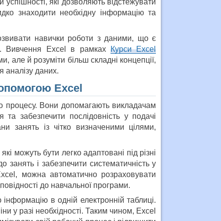
 успішності, які дозволяють відстежувати
идко знаходити необхідну інформацію та
розвивати навички роботи з даними, що є
і. Вивчення Excel в рамках
Курси Excel
, але й розуміти більш складні концепції,
я аналізу даних.
допомогою Excel
го процесу. Вони допомагають викладачам
я та забезпечити послідовність у подачі
ни занять із чітко визначеними цілями,
кі можуть бути легко адаптовані під різні
о занять і забезпечити систематичність у
xcel, можна автоматично розраховувати
ідповідності до навчальної програми.
 інформацію в одній електронній таблиці.
ни у разі необхідності. Таким чином, Excel