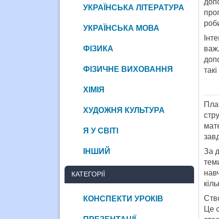
доп
УКРАЇНСЬКА ЛІТЕРАТУРА
про
роб
УКРАЇНСЬКА МОВА
Інт
ФІЗИКА
важ
допо
ФІЗИЧНЕ ВИХОВАННЯ
такі
ХІМІЯ
Пла
ХУДОЖНЯ КУЛЬТУРА
стр
мат
Я У СВІТІ
зав
ІНШИЙ
За 
тем
нав
КАТЕГОРІЇ
кіль
Ств
КОНСПЕКТИ УРОКІВ
Це с