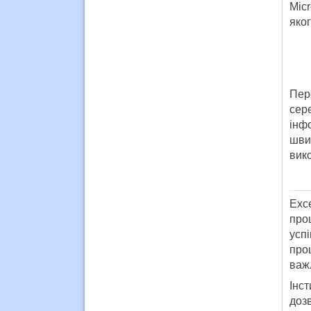
Micr
яког
Пер
сер
інф
шви
вико
Exc
про
усп
про
важ
Інс
дозв