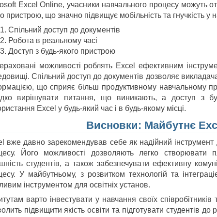
osoft Excel Online, учасники навчального процесу можуть от
о пристрою, що значно підвищує мобільність та гнучкість у н
Спільний доступ до документів
Робота в реальному часі
Доступ з будь-якого пристрою
ераховані можливості роблять Excel ефективним інструме
едовищі. Спільний доступ до документів дозволяє викладач
ормацією, що сприяє більш продуктивному навчальному пр
дко вирішувати питання, що виникають, а доступ з буд
ристання Excel у будь-який час і в будь-якому місці.
Висновки: Майбутнє Exce
el вже давно зарекомендував себе як надійний інструмент д
цесу. Його можливості дозволяють легко створювати п
ішність студентів, а також забезпечувати ефективну комун
цесу. У майбутньому, з розвитком технологій та інтеграц
ливим інструментом для освітніх установ.
титутам варто інвестувати у навчання своїх співробітників
олить підвищити якість освіти та підготувати студентів до 