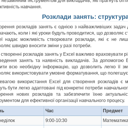
 незамінним інструментом для викладачів, які прагнуть опт
ктивність навчання.
Розклади занять: структура
орення розкладів занять є однією з найважливіших задач д
ачають, коли і які уроки будуть проводитися, що дозволяє с
el надає можливість створювати розклади, які є не лиш
оляє швидко вносити зміни у разі потреби.
створенні розкладів занять у Excel важливо враховувати різн
ведення занять та наявність викладачів. За допомогою 
тити всю необхідну інформацію, що дозволить легко її зм
воляє використовувати умовне форматування, що полегшує 
евагою використання Excel для створення розкладів є м
уть бути легко адаптовані під конкретні потреби навчально
орення нових розкладів та забезпечити їхню актуальні
рументом для ефективної організації навчального процесу.
нь
Час
Предмет
неділок
9:00-10:30
Математик