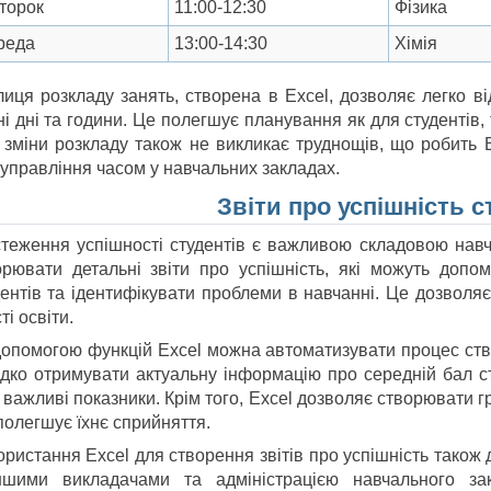
торок
11:00-12:30
Фізика
реда
13:00-14:30
Хімія
лиця розкладу занять, створена в Excel, дозволяє легко в
і дні та години. Це полегшує планування як для студентів, 
і зміни розкладу також не викликає труднощів, що робить 
 управління часом у навчальних закладах.
Звіти про успішність с
стеження успішності студентів є важливою складовою навч
орювати детальні звіти про успішність, які можуть допо
дентів та ідентифікувати проблеми в навчанні. Це дозволя
ті освіти.
допомогою функцій Excel можна автоматизувати процес ство
дко отримувати актуальну інформацію про середній бал сту
 важливі показники. Крім того, Excel дозволяє створювати гра
полегшує їхнє сприйняття.
ористання Excel для створення звітів про успішність також
ншими викладачами та адміністрацією навчального за