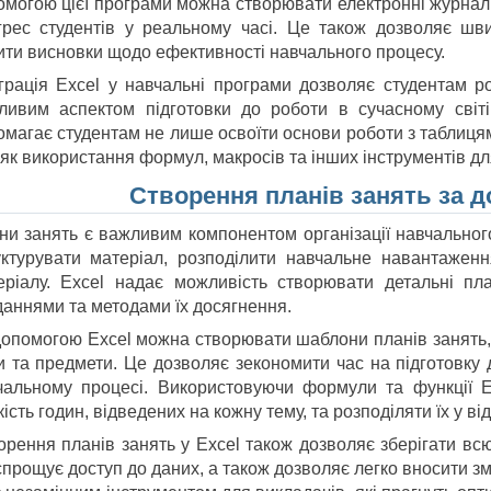
омогою цієї програми можна створювати електронні журнали
грес студентів у реальному часі. Це також дозволяє шв
ити висновки щодо ефективності навчального процесу.
еграція Excel у навчальні програми дозволяє студентам 
ливим аспектом підготовки до роботи в сучасному світ
магає студентам не лише освоїти основи роботи з таблицями
 як використання формул, макросів та інших інструментів дл
Створення планів занять за 
ни занять є важливим компонентом організації навчально
уктурувати матеріал, розподілити навчальне навантаженн
еріалу. Excel надає можливість створювати детальні пла
даннями та методами їх досягнення.
допомогою Excel можна створювати шаблони планів занять, я
и та предмети. Це дозволяє зекономити час на підготовку д
чальному процесі. Використовуючи формули та функції E
кість годин, відведених на кожну тему, та розподіляти їх у в
орення планів занять у Excel також дозволяє зберігати всю
прощує доступ до даних, а також дозволяє легко вносити змі