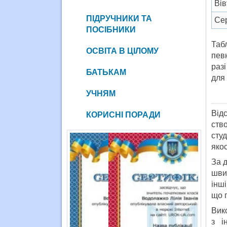
Вів
ПІДРУЧНИКИ ТА
Се
ПОСІБНИКИ
Таб
ОСВІТА В ЦІЛОМУ
певн
раз
БАТЬКАМ
для
УЧНЯМ
Від
КОРИСНІ ПОРАДИ
ств
сту
якос
За 
шви
інші
що 
Вик
з і