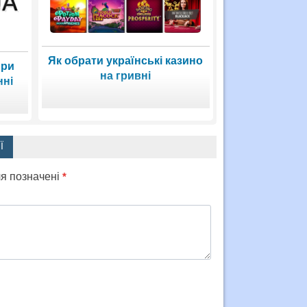
Як обрати українські казино
при
на гривні
нні
Ї
ля позначені
*