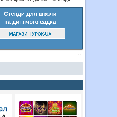
Стенди для школи
та дитячого садка
МАГАЗИН УРОК-UA
11