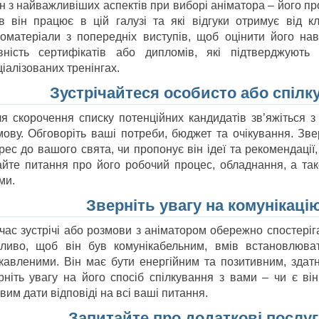
 з найважливіших аспектів при виборі аніматора – його про
ів він працює в цій галузі та які відгуки отримує від к
еоматеріали з попередніх виступів, щоб оцінити його нав
вність сертифікатів або дипломів, які підтверджують
іалізованих тренінгах.
Зустрічайтеся особисто або спіл
ля скорочення списку потенційних кандидатів зв’яжіться 
мову. Обговоріть ваші потреби, бюджет та очікування. Звер
ерес до вашого свята, чи пропонує він ідеї та рекомендаці
айте питання про його робочий процес, обладнання, а та
ми.
Зверніть увагу на комунікаці
 час зустрічі або розмови з аніматором обережно спостеріг
ливо, щоб він був комунікабельним, вмів встановлюват
ікавленими. Він має бути енергійним та позитивним, здат
рніть увагу на його спосіб спілкування з вами – чи є ві
вим дати відповіді на всі ваші питання.
Запитайте про додаткові послу