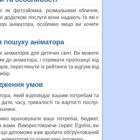
і як фотозйомка, розмальовки обличчя,
і додаткові послуги вони надають та які є
орі аніматора, особливо якщо ви хочете
ля пошуку аніматора
 аніматорів для дитячих свят. Ви можете
 до аніматора, і отримати пропозиції від
в, переглянути їх рейтинги та відгуки від
ибір.
одження умов
атора, який відповідає вашим потребам та
ати, часу, тривалості та вартості послуг.
значені.
иво враховувати ваші потребаї, бюджет,
з вами. Використовуючи сервіс Egolist, ви
ки, що допоможе вам зробити обґрунтований
 аніматором та підписанні договору.