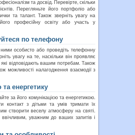
фесіоналізм та досвід. Перевірте, скільки
лієнтів. Перегляньте його портфоліо або
ички та талант. Також зверніть увагу на
 його професійну освіту або участь у
куйтеся по телефону
з ними особисто або проведіть телефонну
ніть увагу на те, наскільки він проявляє
ї, які відповідають вашим потребам. Також
кож можливості налагодження взаємодії з
ю та енергетику
айте за його комунікацією та енергетикою.
и контакт з дітьми та умів тримати їх
ним створити веселу атмосферу на святі.
н ввічливим, уважним до ваших запитів і
ги та особливості