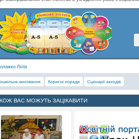
олажко Лілія
ошкільне виховання
Корисні поради
Сценарії заходів
КОЖ ВАС МОЖУТЬ ЗАЦІКАВИТИ