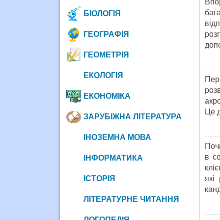
Впор
бага
БІОЛОГІЯ
від
ГЕОГРАФІЯ
роз
допо
ГЕОМЕТРІЯ
ЕКОЛОГІЯ
Пер
розв
ЕКОНОМІКА
акро
Це 
ЗАРУБІЖНА ЛІТЕРАТУРА
ІНОЗЕМНА МОВА
Почн
в с
ІНФОРМАТИКА
кліє
ІСТОРІЯ
які
канд
ЛІТЕРАТУРНЕ ЧИТАННЯ
ЛОГОПЕДІЯ