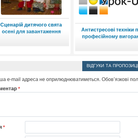
Сценарій дитячого свята
Антистресові техніки 
осені для завантаження
професійному вигора
ВІДГУКИ ТА ПРОПОЗИЦІ
ша e-mail адреса не оприлюднюватиметься.
Обов’язкові по
ментар
*
'я
*