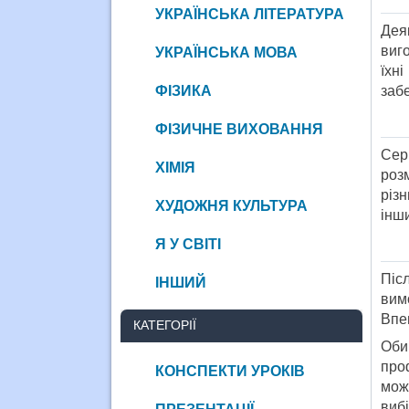
УКРАЇНСЬКА ЛІТЕРАТУРА
Дея
виго
УКРАЇНСЬКА МОВА
їхн
ФІЗИКА
заб
ФІЗИЧНЕ ВИХОВАННЯ
Сер
ХІМІЯ
роз
різн
ХУДОЖНЯ КУЛЬТУРА
інш
Я У СВІТІ
Піс
ІНШИЙ
вимо
Впев
КАТЕГОРІЇ
Оби
про
КОНСПЕКТИ УРОКІВ
може
виб