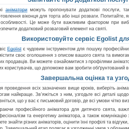
кі
аніматори
можуть пропонувати додаткові послуги, так
товлення віконця для торта або інші розваги. Попитайте, як
і особливості. Це може бути важливим фактором при виб
езпечити додатковий розваговий елемент на святі.
Використовуйте сервіс Egolist д
віс
Egolist
є чудовим інструментом для пошуку професійних
містити своє оголошення з описом вашого свята та вимогами
их продавців. Ви можете ознайомитися з профілями аніматорі
их користувачів, що допоможе вам зробити обґрунтований в
Завершальна оцінка та узг
ля проведення всіх зазначених вище кроків, виберіть анім
гам найкраще. Зв’яжіться з ним, узгодьте всі деталі щодо д
ніться, що у вас є письмовий договір, де всі умови чітко ви
раючи професійного аніматора для дитячого свята, важл
фесіоналізм та енергетику аніматора, а також комунікацію 
те знайти різних аніматорів, оцінити їхні профілі та відгу
ір. Завершальний етап полягає в узгодженні умов з обраним