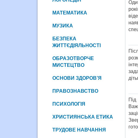
Один
рок
МАТЕМАТИКА
від
ная
МУЗИКА
спец
БЕЗПЕКА
ЖИТТЄДІЯЛЬНОСТІ
Піс
роз
ОБРАЗОТВОРЧЕ
інт
МИСТЕЦТВО
зад
ОСНОВИ ЗДОРОВ’Я
діть
ПРАВОЗНАВСТВО
Під
ПСИХОЛОГІЯ
Важ
зац
ХРИСТИЯНСЬКА ЕТИКА
Зве
гото
ТРУДОВЕ НАВЧАННЯ