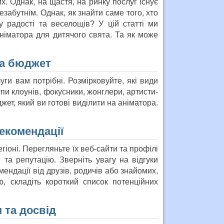
х. Однак, на щастя, на ринку послуг існує
езабутнім. Однак, як знайти саме того, хто
 радості та веселощів? У цій статті ми
німатора для дитячого свята. Та як може
та бюджет
ги вам потрібні. Розмірковуйте, які види
упи клоунів, фокусники, жонглери, артисти-
ет, який ви готові виділити на аніматора.
рекомендації
гіоні. Перегляньте їх веб-сайти та профілі
та репутацію. Зверніть увагу на відгуки
мендації від друзів, родичів або знайомих,
, складіть короткий список потенційних
 та досвід