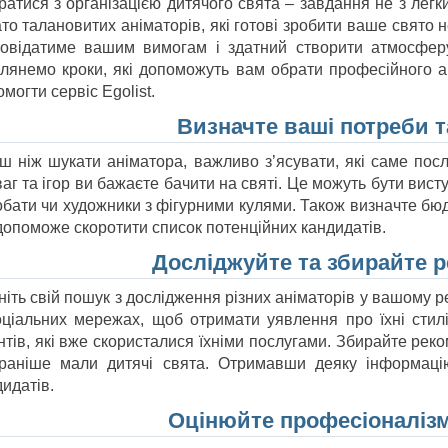
атися з організацією дитячого свята – завдання не з легки
то талановитих аніматорів, які готові зробити ваше свято н
повідатиме вашим вимогам і здатний створити атмосферу
глянемо кроки, які допоможуть вам обрати професійного а
могти сервіс Egolist.
Визначте ваші потреби 
ш ніж шукати аніматора, важливо з’ясувати, які саме послу
аг та ігор ви бажаєте бачити на святі. Це можуть бути вист
бати чи художники з фігурними кулями. Також визначте бюдж
допоможе скоротити список потенційних кандидатів.
Досліджуйте та збирайте 
іть свій пошук з дослідження різних аніматорів у вашому ре
оціальних мережах, щоб отримати уявлення про їхні стилі 
нтів, які вже скористалися їхніми послугами. Збирайте реко
 раніше мали дитячі свята. Отримавши деяку інформацію
идатів.
Оцінюйте професіоналізм