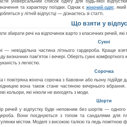
асти універсальний список одягу для будь-якої відпустк
значення та характеру поїздки. Однак є
жіночий одяг
, який
обляться у літній відпустці — дізнаєтесь зі статті.
Що взяти у відпус
ти збирати речі на відпочинок варто з класичних речей, які п
Сукні
ні — невіддільна частина літнього гардероба. Краще взя
ду визначних пам’яток і вечері. Оберіть сукні комфортного к
каність з легкістю.
Сорочка
а і повітряна жіноча сорочка з бавовни або льону підійде д
спідницею вона також стане частиною вечірнього вбрання.
ві кольори, які ніколи не виходять з моди.
Шорти
ір речей у відпустку буде неповним без шортів — одного 
дероба. Вони поєднуються з топом та сандалями для п
гулянки містом. Моделі з високою талією та ледь помітною ф