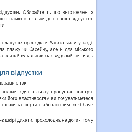
дпустки. Обирайте ті, що виготовлені з
 стільки ж, скільки днів вашої відпустки,
ти.
плануєте проводити багато часу у воді,
для пляжу чи басейну, але й для міського
, а злитий купальник має чудовий вигляд з
для відпустки
ерами є такі:
ніжний, одяг з льону пропускає повітря,
яки його властивостям ви почуватиметеся
 сорочки та шорти є абсолютним must-have
 шкірі дихати, прохолодна на дотик, тому