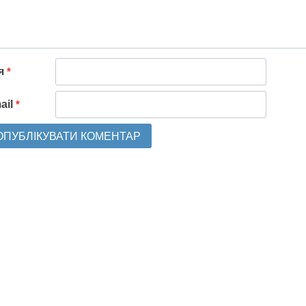
'я
*
ail
*