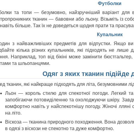
Футболки
болки та топи — безумовно, найзручніший варіант для ві
тропроникних тканин — бавовни або льону. Візьміть із собою
навіть більше. Так їх не доведеться щодня прати та прасува
Купальник
один з найважливіших предметів для відпустки. Якщо ви 
дбайте кілька різних купальників, які підходять не лише 
іння. Наприклад, топ від бікіні може замінити бюстгальтер
тами та шльопанцями.
Одяг з яких тканин підійде 
д тканин, які найкраще підходять для літа, безумовними лід
Льон — король стилю для спекотної погоди. Легкий та 
запобігаючи потовиділенню та охолоджуючи шкіру. Завд
комфортно навіть у найспекотнішу погоду. Жіночі лляні
на літо.
Віскоза — тканина природного походження. Вона дозволяє
в одязі з віскози не спекотно та дуже комфортно.