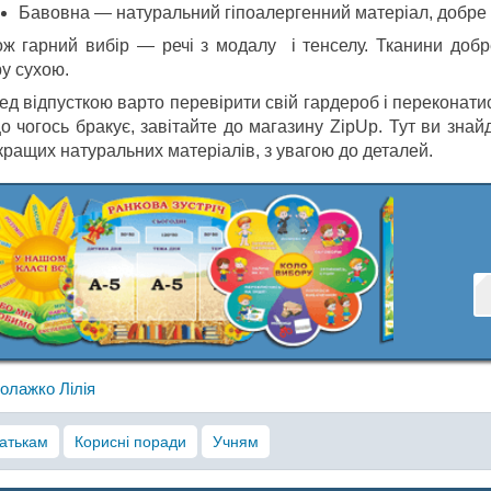
Бавовна — натуральний гіпоалергенний матеріал, добре п
ож гарний вибір — речі з модалу і тенселу. Тканини доб
ру сухою.
д відпусткою варто перевірити свій гардероб і переконатис
 чогось бракує, завітайте до магазину ZipUp. Тут ви знайд
кращих натуральних матеріалів, з увагою до деталей.
олажко Лілія
атькам
Корисні поради
Учням