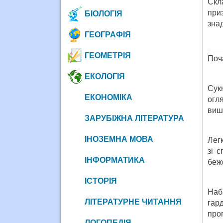
Скл
при
БІОЛОГІЯ
знад
ГЕОГРАФІЯ
ГЕОМЕТРІЯ
Поча
ЕКОЛОГІЯ
Сук
ЕКОНОМІКА
огля
вишу
ЗАРУБІЖНА ЛІТЕРАТУРА
ІНОЗЕМНА МОВА
Легк
зі 
ІНФОРМАТИКА
беже
ІСТОРІЯ
Наб
ЛІТЕРАТУРНЕ ЧИТАННЯ
гар
про
ЛОГОПЕДІЯ