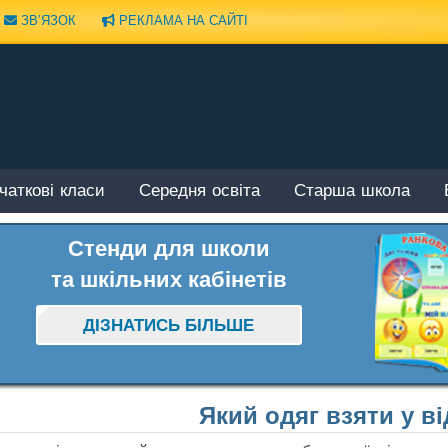
ЗВ’ЯЗОК
РЕКЛАМА НА САЙТІ
чаткові класи
Середня освіта
Старша школа
Стенди для школи
та шкільних кабінетів
ДІЗНАТИСЬ БІЛЬШЕ
Який одяг взяти у ві