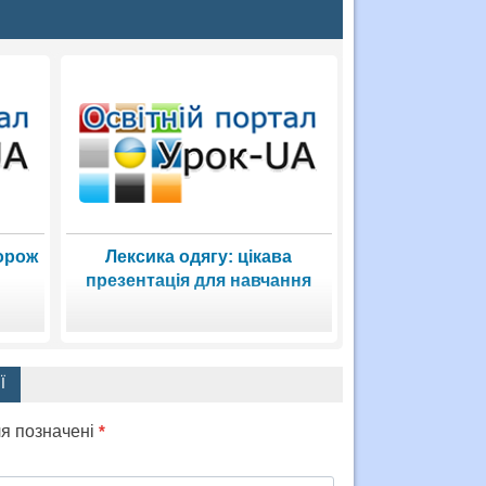
орож
Лексика одягу: цікава
презентація для навчання
Ї
ля позначені
*