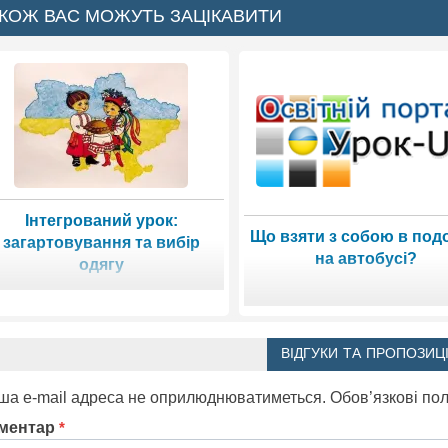
КОЖ ВАС МОЖУТЬ ЗАЦІКАВИТИ
Інтегрований урок:
Що взяти з собою в под
загартовування та вибір
на автобусі?
одягу
ВІДГУКИ ТА ПРОПОЗИЦІ
ша e-mail адреса не оприлюднюватиметься.
Обов’язкові по
ментар
*