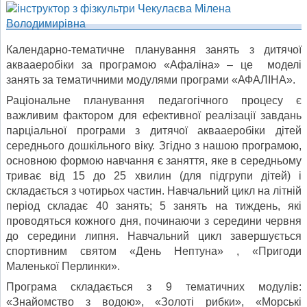
Календарно-тематичне планування занять з дитячої
аквааеробіки за програмою «Афаліна» – це моделі
занять за тематичними модулями програми «АФАЛІНА».
Раціональне планування педагогічного процесу є
важливим фактором для ефективної реалізації завдань
парціальної програми з дитячої аквааеробіки дітей
середнього дошкільного віку. Згідно з нашою програмою,
основною формою навчання є заняття, яке в середньому
триває від 15 до 25 хвилин (для підгрупи дітей) і
складається з чотирьох частин. Навчальний цикл на літній
період складає 40 занять; 5 занять на тиждень, які
проводяться кожного дня, починаючи з середини червня
до середини липня. Навчальний цикл завершується
спортивним святом «День Нептуна» , «Пригоди
Маленької Перлинки».
Програма складається з 9 тематичних модулів:
«Знайомство з водою», «Золоті рибки», «Морські