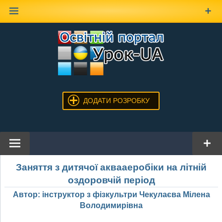
Наверх
ДОДАТИ РОЗРОБКУ
Заняття з дитячої аквааеробіки на літній
оздоровчій період
Автор: інструктор з фізкультри Чекулаєва Мілена
Володимирівна