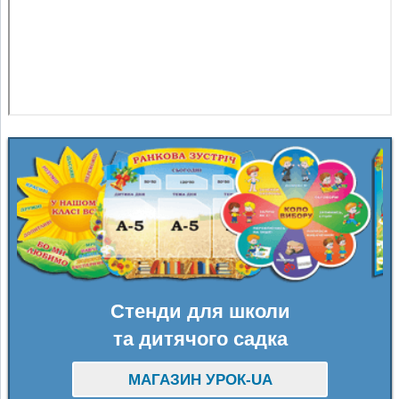
Стенди для школи
та дитячого садка
МАГАЗИН УРОК-UA