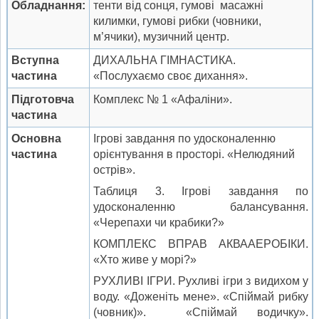
Обладнання:
тенти від сонця, гумові масажні
килимки, гумові рибки (човники,
м’ячики), музичний центр.
Вступна
ДИХАЛЬНА ГІМНАСТИКА.
частина
«Послухаємо своє дихання».
Підготовча
Комплекс № 1 «Афаліни».
частина
Основна
Ігрові завдання по удосконаленню
частина
орієнтування в просторі. «Нелюдяний
острів».
Таблиця 3. Ігрові завдання по
удосконаленню балансування.
«Черепахи чи крабики?»
КОМПЛЕКС ВПРАВ АКВААЕРОБІКИ.
«Хто живе у морі?»
РУХЛИВІ ІГРИ. Рухливі ігри з видихом у
воду. «Доженіть мене». «Спіймай рибку
(човник)». «Спіймай водичку».