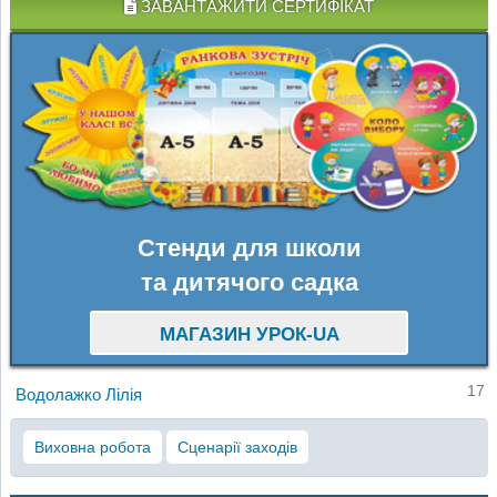
ЗАВАНТАЖИТИ СЕРТИФІКАТ
Стенди для школи
та дитячого садка
МАГАЗИН УРОК-UA
17
Водолажко Лілія
Виховна робота
Сценарії заходів