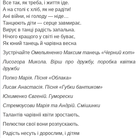
Все так, як треба, і життя іде.
А на столі є хліб, як не радіти!
Ані війни, ні голоду — ніде…
Танцюють діти — серце завмирає.
Вирує в танці радість запальна.
Нічого кращого у світі не буває,
Як юний танець й чарівна весна
Зустрічайте
Омельяненко Максим танець «Черний кот»
Лисогора Микола. Вірш про дружбу, поробка квітка
дружби
Попко Марія. Пісня «Облака»
Лисак Анастасія. Пісня «Губки бантиком»
Юхименко Євгеній. Гуморески
Стремоусови Марія та Андрій. Смішинки
Талантів чарівнїі квіти зростають,
Пелюстки свої вони розпускають.
Радість несуть і дорослим, і дітям