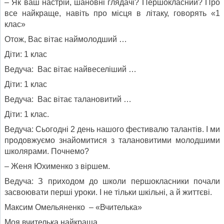
– Як ваш настрій, шановні глядачі? Першокласний? Про
все найкраще, навіть про місця в літаку, говорять «1
клас»
Отож, Вас вітає наймолодший …
Діти: 1 клас
Ведуча: Вас вітає найвеселіший …
Діти: 1 клас
Ведуча: Вас вітає талановитий …
Діти: 1 клас.
Ведуча: Сьогодні 2 день нашого фестивалю талантів. І ми
продовжуємо знайомитися з талановитими молодшими
школярами. Почнемо?
– Женя Юхименко з віршем.
Ведуча: З приходом до школи першокласники почали
засвоювати перші уроки. І не тільки шкільні, а й життєві.
Максим Омельяненко – «Вчителька»
Моя вчителька найкраща