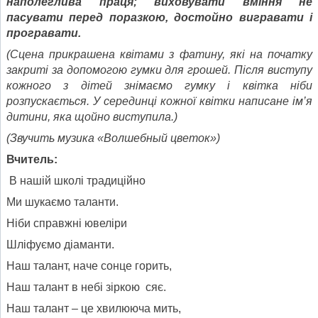
наполеглива праця; виховувати вміння не
пасувати перед поразкою, достойно вигравати і
програвати.
(Сцена прикрашена квітами з фатину, які на початку
закриті за допомогою гумки для грошей. Після виступу
кожного з дітей знімаємо гумку і квітка ніби
розпускається. У серединці кожної квітки написане ім’я
дитини, яка щойно виступила.)
(Звучить музика «Волшебный цветок»)
Вчитель:
В нашій школі традиційно
Ми шукаємо таланти.
Ніби справжні ювеліри
Шліфуємо діаманти.
Наш талант, наче сонце горить,
Наш талант в небі зіркою сяє.
Наш талант – це хвилююча мить,