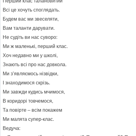
Перший клас талановитий
Всі це хочуть споглядать.
Будем вас ми звеселяти,
Вам таланти дарувати.
Не судіть ви нас суворо:
Ми ж маленькі, перший клас.
Хоч недавно ми у школі,
Знають всі про нас довкола.
Ми з’являємось нізвідки,
І знаходимося скрізь.
Ми завжди кудись мчимося,
В коридорі товчемося,
Та повірте – всім покажем
Ми малята супер-клас.
Ведуча: