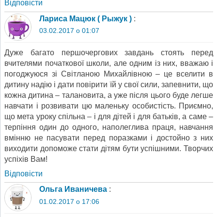
Відповіcти
Лариса Мацюк ( Рыжук )
:
03.02.2017 о 01:07
Дуже багато першочергових завдань стоять перед
вчителями початкової школи, але одним із них, вважаю і
погоджуюся зі Світланою Михайлівною – це вселити в
дитину надію і дати повірити їй у свої сили, запевнити, що
кожна дитина – талановита, а уже після цього буде легше
навчати і розвивати цю маленьку особистість. Приємно,
що мета уроку спільна – і для дітей і для батьків, а саме –
терпіння один до одного, наполеглива праця, навчання
вмінню не пасувати перед поразками і достойно з них
виходити допоможе стати дітям бути успішними. Творчих
успіхів Вам!
Відповіcти
Ольга Иваничева
:
01.02.2017 о 17:06