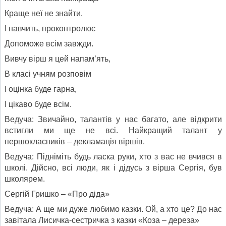
Краще неї не знайти.
І навчить, проконтролює
Допоможе всім завжди.
Вивчу вірш я цей напам’ять,
В класі учням розповім
І оцінка буде гарна,
І цікаво буде всім.
Ведуча: Звичайно, талантів у нас багато, але відкрити
встигли ми ще не всі. Найкращий талант у
першокласників – декламація віршів.
Ведуча: Підніміть будь ласка руки, хто з вас не вчився в
школі. Дійсно, всі люди, як і дідусь з вірша Сергія, був
школярем.
Сергій Гришко – «Про діда»
Ведуча: А ще ми дуже любимо казки. Ой, а хто це? До нас
завітала Лисичка-сестричка з казки «Коза – дереза»