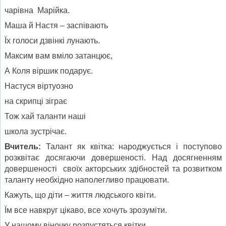
чарівна Марійка.
Маша й Настя – заспівають
Їх голоси дзвінкі лунають.
Максим вам вміло затанцює,
А Коля віршик подарує.
Настуся віртуозно
на скрипці зіграє
Тож хай таланти наші
школа зустрічає.
Вчитель:
Талант як квітка: народжується і поступово
розквітає досягаючи довершеності. Над досягненням
довершеності своїх акторських здібностей та розвитком
таланту необхідно наполегливо працювати.
Кажуть, що діти – життя людського квіти.
Їм все навкруг цікаво, все хочуть зрозуміти.
У нашому віночку розпустяться квітки