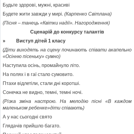
Будьте здорові, мужні, красиві
Будете жити завжди у мирі.
(Карпенко Світлана)
(Пісня – танець «Квітки надії». Нагородження)
Сценарій до конкурсу талантів
» Виступ дітей 1 класу
(
Діти виходять на сцену починають співати акапельно
«Осінню пісеньку»
сумно)
Наступила осінь, промайнуло літо.
На полях і в гаї стало сумовито.
Птахи відлетіли, стали дні коротші.
Сонечка не видно, темні, темні ночі.
(Різка зміна настрою.
На мелодію пісні «В каждом
маленьком ребенке»діти співають)
А у нас сьогодні свято
Глядачів прийшло багато.