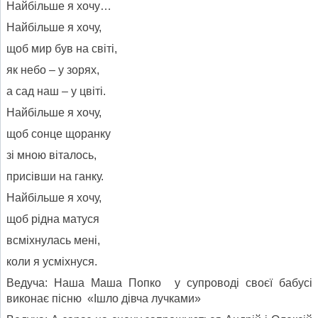
Найбільше я хочу…
Найбільше я хочу,
щоб мир був на світі,
як небо – у зорях,
а сад наш – у цвіті.
Найбільше я хочу,
щоб сонце щоранку
зі мною віталось,
присівши на ганку.
Найбільше я хочу,
щоб рідна матуся
всміхнулась мені,
коли я усміхнуся.
Ведуча: Наша Маша Попко у супроводі своєї бабусі
виконає пісню «Ішло дівча лучками»