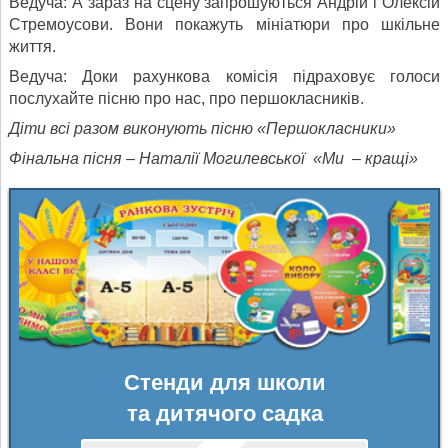
Ведуча: А зараз на сцену запрошуються Андрій і Олексій
Стремоусови. Вони покажуть мініатюри про шкільне
життя.
Ведуча: Доки рахункова комісія підраховує голоси
послухайте пісню про нас, про першокласників.
Діти всі разом виконують пісню «Першокласники»
Фінальна пісня – Наталії Могилевської «Ми – кращі»
Стенди для школи
та дитячого садка