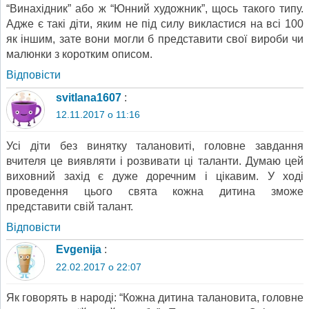
“Винахідник” або ж “Юнний художник”, щось такого типу.
Адже є такі діти, яким не під силу викластися на всі 100
як іншим, зате вони могли б представити свої вироби чи
малюнки з коротким описом.
Відповіcти
svitlana1607
:
12.11.2017 о 11:16
Усі діти без винятку талановиті, головне завдання
вчителя це виявляти і розвивати ці таланти. Думаю цей
виховний захід є дуже доречним і цікавим. У ході
проведення цього свята кожна дитина зможе
представити свій талант.
Відповіcти
Evgenija
:
22.02.2017 о 22:07
Як говорять в народі: “Кожна дитина талановита, головне