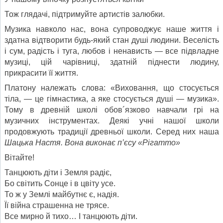
Тож глядачі, підтримуйте артистів залюбки.
Музика навколо нас, вона супроводжує наше жит­тя і
здатна відтворити будь-який стан душі людини. Веселість
і сум, радість і туга, любов і ненависть — все підвладне
музиці, цій чарівниці, здатній піднести людину,
прикрасити її життя.
Платону належать слова: «Виховання, що стосу­ється
тіла, — це гімнастика, а яке стосується душі — музика».
Тому в древній школі обов´язково навчали грі на
музичних ін­струментах. Деякі учні нашої школи
продовжують традиції древ­ньої школи. Серед них наша
Шацька Настя
. Вона
виконає п’єсу «Рігатто»
Вітайте!
Танцюють діти і Земля радіє,
Бо світить Сонце і в цвіту усе.
То ж у Землі майбутнє є, надія.
Її війна страшенна не трясе.
Все мирно й тихо… І танцюють діти.