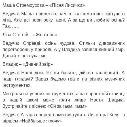
Маша Стремоусова – «Пісня Лисички»
Ведуча: Маша принесла нам в зал шматочок квітучого
літа. Але всі пори року гарні. А за що ви любите осінь?
Так, …..
Ліза Стегній – «Жовтень»
Ведуча: Справді, осінь чудова. Стільки дивовижних
перетворень у природі. А у Владика завівся дивний звір.
Давайте послухаємо.
Владик – «Дивний звір»
Ведуча: Наші діти. Як ви бачите, дійсно талановиті. А
наші глядачі? Зараз будемо грати на різних музичних
інструментах.
Ми грали на уявних інструментах, а на справжній скрипці
в нашій школі може грати лише Настя Шацька.
Зустрічайте з піснею «Ой за гаєм, гаєм»
Ведуча: А зараз перед нами виступить Лисогора Коля з
віршем «Найбільше я хочу»