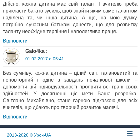
Дійсно, кожна дитина має свій талант. І вчителю треба
прикласти багато зусиль, щоб знайти яким саме талантом
наділена та, чи інша дитина. А ще, на мою думку,
потрібно сучасним батькам донести, що для розвитку
таланту необхідне терпіння і наполеглива праця.
Відповіcти
Galo4ka
:
01.02.2017 о 05:41
Без сумніву, кожна дитина – цілий світ, талановитий та
неповторний і одне з завдань початкової школи –
допомогти цій індивідуальності проявити всі грані своїх
здібностей. У досягненні ціє мети Ваша розробка,
Світлано Михайлівно, стане гарною підказкою для всіх
вчителів, що дбають про творчий розвиток малечі.
Відповіcти
2013-2026
© Урок-UA