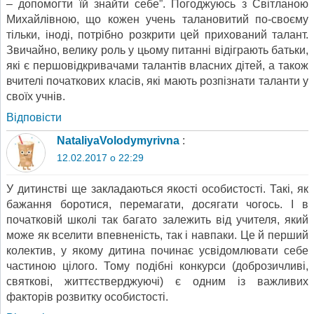
– допомогти їй знайти себе”. Погоджуюсь з Світланою
Михайлівною, що кожен учень талановитий по-своєму
тільки, іноді, потрібно розкрити цей прихований талант.
Звичайно, велику роль у цьому питанні відіграють батьки,
які є першовідкривачами талантів власних дітей, а також
вчителі початкових класів, які мають розпізнати таланти у
своїх учнів.
Відповіcти
NataliyaVolodymyrivna
:
12.02.2017 о 22:29
У дитинстві ще закладаються якості особистості. Такі, як
бажання боротися, перемагати, досягати чогось. І в
початковій школі так багато залежить від учителя, який
може як вселити впевненість, так і навпаки. Це й перший
колектив, у якому дитина починає усвідомлювати себе
частиною цілого. Тому подібні конкурси (доброзичливі,
святкові, життєстверджуючі) є одним із важливих
факторів розвитку особистості.