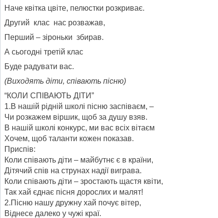
Наче квітка цвіте, пелюстки розкриває.
Другий клас нас розважав,
Перший – зіроньки збирав.
А сьогодні третій клас
Буде радувати вас.
(Виходять діти, співають пісню)
“КОЛИ СПІВАЮТЬ ДІТИ”
1.В нашій рідній школі пісню заспіваєм, –
Чи розкажем віршик, щоб за душу взяв.
В нашій школі конкурс, ми вас всіх вітаєм
Хочем, щоб таланти кожен показав.
Приспів:
Коли співають діти – майбутнє є в країни,
Дітячий спів на струнах надії виграва.
Коли співають діти – зростають щастя квіти,
Так хай єднає пісня дорослих и малят!
2.Пісню нашу дружну хай почує вітер,
Віднесе далеко у чужі краї.