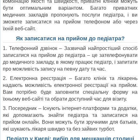
комбінацію якості та швидкості, приватні клініки можуть
бути оптимальним варіантом. Багато приватних
медичних закладів пропонують послуги педіатра, і ви
зможете записатися на прийом телефоном або через
їхній веб-сайт.
Як записатися на прийом до педіатра?
1. Телефонний дзвінок – Зазвичай найпростіший спосіб
записатися на прийом до педіатра – це зателефонувати
до медичного закладу, в якому працює педіатр, і запитати
про можливість запису на певну дату та час.
2. Електронна реєстрація – Багато клінік та лікарень
надають можливість електронної реєстрації на прийом.
Вам потрібно буде заповнити спеціальну форму на
їхньому веб-сайті та обрати доступний час для візиту.
3. Посередник – Існують інтернет-платформи та додатки,
які допомагають знайти педіатра та записатися на
прийом онлайн. Вони можуть бути зручними для батьків,
які шукають лікаря швидко та без зайвих турбот.
Педіатр у Києві: вибір для мешканців столиці