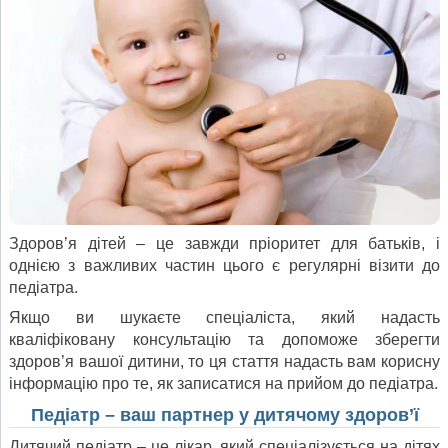
Здоров’я дітей – це завжди пріоритет для батьків, і
однією з важливих частин цього є регулярні візити до
педіатра.
Якщо ви шукаєте спеціаліста, який надасть
кваліфіковану консультацію та допоможе зберегти
здоров’я вашої дитини, то ця стаття надасть вам корисну
інформацію про те, як записатися на прийом до педіатра.
Педіатр – ваш партнер у дитячому здоров’ї
Дитячий педіатр – це лікар, який спеціалізується на дітях