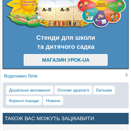
Стенди для школи
та дитячого садка
МАГАЗИН УРОК-UA
6
Водолажко Лілія
Дошкільне виховання
Основи здоров’я
Батькам
Корисні поради
Новини
ТАКОЖ ВАС МОЖУТЬ ЗАЦІКАВИТИ