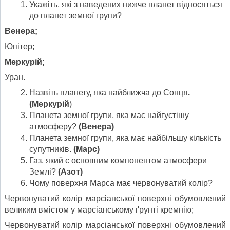
Укажіть, які з наведених нижче планет відносяться
до планет земної групи?
Венера;
Юпітер;
Меркурій;
Уран.
Назвіть планету, яка найближча до Сонця
.
(Меркурій
)
Планета земної групи, яка має найгустішу
атмосферу?
(Венера)
Планета земної групи, яка має найбільшу кількість
супутників.
(Марс)
Газ, який є основним компонентом атмосфери
Землі?
(Азот)
Чому поверхня Марса має червонуватий колір?
Червонуватий колір марсіанської поверхні обумовлений
великим вмістом у марсіанському ґрунті кремнію;
Червонуватий колір марсіанської поверхні обумовлений