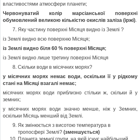
властивостями атмосфери планети;
Червонуватий колір марсіанської поверхні
обумовлений великою кількістю окислів заліза (іржі)
.
Яку частину поверхні Місяця видно із Землі ?
із Землі видно всю поверхню Місяця;
із Землі видно біля 60 % поверхні Місяця;
із Землі видно лише третину поверхні Місяця
Скільки води в місячних морях?
у місячних морях немає води, оскільки її у рідкому
стані на Місяці взагалі немає;
місячних морях води приблизно стільки ж, скільки й у
земних;
у місячних морях води значно менше, ніж у Земних,
оскільки Місяць менший від Землі.
Як змінюється з висотою температура в
тропосфері Землі?
(зменшується)
Планета земної групи, на якій існує найбільший