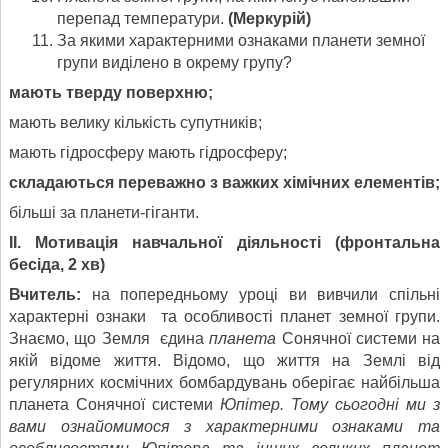
перепад температури.
(Меркурій)
За якими характерними ознаками планети земної
групи виділено в окрему групу?
мають тверду поверхню;
мають велику кількість супутників;
мають гідросферу мають гідросферу;
складаються переважно з важких хімічних елементів;
більші за планети-гіганти.
ІІ. Мотивація навчальної діяльності (фронтальна
бесіда, 2 хв)
Вчитель:
на попередньому уроці ви вивчили спільні
характерні ознаки та особливості планет земної групи.
Знаємо, що Земля єдина
планета
Сонячної системи на
якій відоме життя. Відомо, що життя на Землі від
регулярних космічних бомбардувань оберігає найбільша
планета Сонячної системи
Юпітер. Тому сьогодні ми з
вами ознайомимося з характерними ознаками та