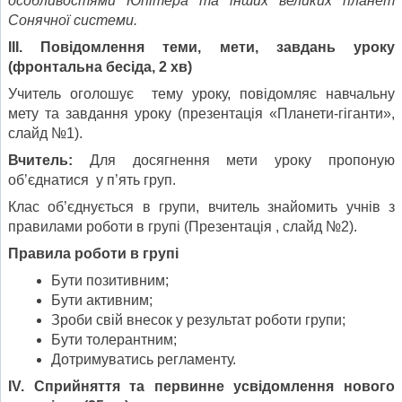
особливостями Юпітера та інших великих планет
Сонячної системи.
ІІІ. Повідомлення теми, мети, завдань уроку
(фронтальна бесіда, 2 хв)
Учитель оголошує тему уроку, повідомляє навчальну
мету та завдання уроку (презентація «Планети-гіганти»,
слайд №1).
Вчитель:
Для досягнення мети уроку пропоную
об’єднатися у п’ять груп.
Клас об’єднується в групи, вчитель знайомить учнів з
правилами роботи в групі (Презентація , слайд №2).
Правила роботи в групі
Бути позитивним;
Бути активним;
Зроби свій внесок у результат роботи групи;
Бути толерантним;
Дотримуватись регламенту.
IV. Сприйняття та первинне усвідомлення нового