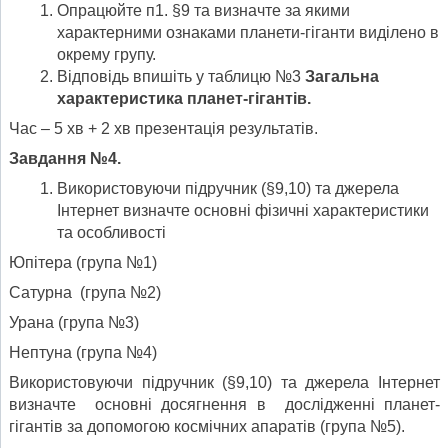
Опрацюйте п1. §9 та визначте за якими
характерними ознаками планети-гіганти виділено в
окрему групу.
Відповідь впишіть у таблицю №3
Загальна
характеристика планет-гігантів.
Час – 5 хв + 2 хв презентація результатів.
Завдання №4.
Використовуючи підручник (§9,10) та джерела
Інтернет визначте основні фізичні характеристики
та особливості
Юпітера (група №1)
Сатурна (група №2)
Урана (група №3)
Нептуна (група №4)
Використовуючи підручник (§9,10) та джерела Інтернет
визначте основні досягнення в дослідженні планет-
гігантів за допомогою космічних апаратів (група №5).