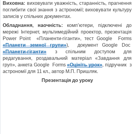
Виховна:
виховувати уважність, старанність, прагнення
поглибити свої знання з астрономії; виховувати культуру
записів у спільних документах.
Обладнання, наочність:
комп’ютери, підключені до
мережі Інтернет, мультимедійний проектор, презентація
Power Point «Планенти-гіганти», тест Google Forms
«Планети земної групи»
), документ Google Doc
«Планети-гіганти»
з спільним доступом для
редагування, роздавальний матеріал «Завдання для
груп», анкета Google Forms
«Оцініть урок»
, підручник з
астрономії для 11 кл., автор М.П. Пришляк.
Презентація до уроку