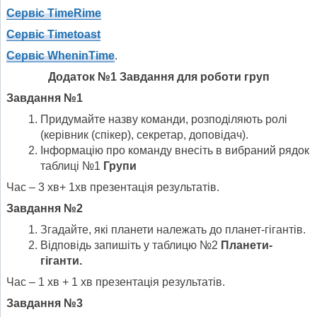
Сервіс
TimeRime
Сервіс
Timetoast
Сервіс
WheninTime
.
Додаток №1 Завдання для роботи груп
Завдання №1
Придумайте назву команди, розподіляють ролі
(керівник (спікер), секретар, доповідач).
Інформацію про команду внесіть в вибраний рядок
таблиці №1
Групи
Час – 3 хв+ 1хв презентація результатів.
Завдання №2
Згадайте, які планети належать до планет-гігантів.
Відповідь запишіть у таблицю №2
Планети-
гіганти.
Час – 1 хв + 1 хв презентація результатів.
Завдання №3