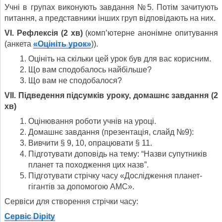
Учні в групах виконують завдання №5. Потім зачитують
питання, а представники інших груп відповідають на них.
VI. Рефлексія (2 хв)
(комп’ютерне анонімне опитування
(анкета
«Оцініть урок»
)).
Оцініть на скільки цей урок був для вас корисним.
Що вам сподобалось найбільше?
Що вам не сподобалося?
VII. Підведення підсумків уроку, домашнє завдання (2
хв)
Оцінювання роботи учнів на уроці.
Домашнє завдання (презентація, слайд №9):
Вивчити § 9, 10, опрацювати § 11.
Підготувати доповідь на тему: “Назви супутників
планет та походження цих назв”.
Підготувати стрічку часу «Дослідження планет-
гігантів за допомогою АМС».
Сервіси для створення стрічки часу:
Сервіс
Dipity