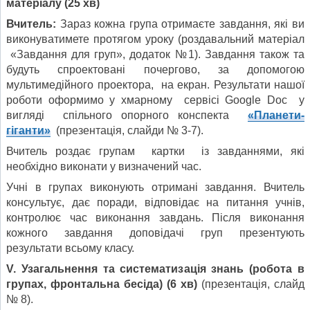
матеріалу (25 хв)
Вчитель:
Зараз кожна група отримаєте завдання, які ви
виконуватимете протягом уроку (роздавальний матеріал
«Завдання для груп», додаток №1). Завдання також та
будуть спроектовані почергово, за допомогою
мультимедійного проектора, на екран. Результати нашої
роботи оформимо у хмарному сервісі Google Doc у
вигляді спільного опорного конспекта
«Планети-
гіганти»
(презентація, слайди № 3-7).
Вчитель роздає групам картки із завданнями, які
необхідно виконати у визначений час.
Учні в групах виконують отримані завдання. Вчитель
консультує, дає поради, відповідає на питання учнів,
контролює час виконання завдань. Після виконання
кожного завдання доповідачі груп презентують
результати всьому класу.
V. Узагальнення та систематизація знань (робота в
групах, фронтальна бесіда) (6 хв)
(презентація, слайд
№ 8).