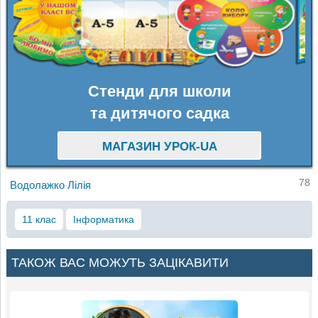
Стенди для школи
та дитячого садка
МАГАЗИН УРОК-UA
78
Водолажко Лілія
11 клас
Інформатика
ТАКОЖ ВАС МОЖУТЬ ЗАЦІКАВИТИ