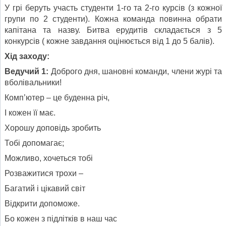
У грі беруть участь студенти 1-го та 2-го курсів (з кожної
групи по 2 студенти). Кожна команда повинна обрати
капітана та назву. Битва ерудитів складається з 5
конкурсів ( кожне завдання оцінюється від 1 до 5 балів).
Хід заходу:
Ведучий 1:
Доброго дня, шановні команди, члени журі та
вболівальники!
Комп’ютер – це буденна річ,
І кожен її має.
Хорошу доповідь зробить
Тобі допомагає;
Можливо, хочеться тобі
Розважитися трохи –
Багатий і цікавий світ
Відкрити допоможе.
Бо кожен з підлітків в наш час