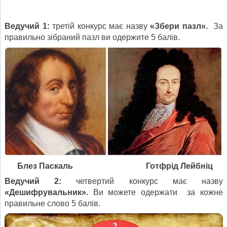
Ведучий 1:
третій конкурс має назву
«Збери пазл».
За
правильно зібраний пазл ви одержите 5 балів.
Блез Паскаль Готфрід Лейбніц
Ведучий 2:
четвертий конкурс має назву
«Дешифрувальник».
Ви можете одержати за кожне
правильне слово 5 балів.