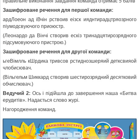
правильне виконання завдання команда отримає 5 балів
Зашифроване речення для першої команди:
ардЛоеон ад іВчін рствоив еізск ияднтирадцтряозрного
піумодсвуючого приоюстр.
(Леонардо да Вінчі створив ескіз тринадцятирозрядного
підсумовуючого пристрою.)
Зашифроване речення для другої команди:
ьгеВімлль кШрдика тривсов рстиднозшеряий детксвияой
члобисювач.
(Вільгельм Шиккард створив шестирозрядний десятковий
обчислювач.)
Ведучий 2:
Ось і підійшла до завершення наша «Битва
ерудитів». Надається слово журі.
Нагородження команд.