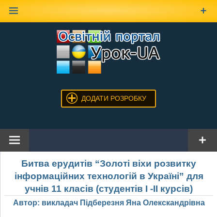
Наверх
ДОДАТИ РОЗРОБКУ
Битва ерудитів “Золоті віхи розвитку
інформаційних технологій в Україні” для
учнів 11 класів (студентів І -ІІ курсів)
Автор: викладач Підберезня Яна Олекскандрівна