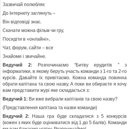
Зазвичай полюбляє
До Інтернету заглянуть –
Він відповіді знає.
Скачати можна фільм чи гру,
Посидіти в «онлайні»,
Чат, форум, сайти – все
Знайоме і звичайне.
Ведучий 2:
Розпочинаємо “Битву ерудитів ” з
інформатики, в якому беруть участь команди з 1-го та 2-го
курсів. Давайте їх привітаємо. Кожна команда повинна
обрати капітана та свою назву. А поки ви обираєте я хочу
вам представити журі яке складається з:
Ведучий 1:
Ви вже вибрали капітанів та свою назву?
(Представлення капітана та назви команди)
Ведучий 2:
Наша гра буде складатися з 5 конкурсів
(кожен з яких буде оцінюватися від 1 до 5 балів). Команди
ми вам бажаємо успіху. Розпочинаймо!