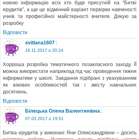
новою інформацію всіх хто буде присутній на “Битві
ерудитів”, а ще це відмінний варіант первірки навченості
учнів та професійної майстерності вчителя. Дякую за
розробку
Відповіcти
svitlana1607
:
16.11.2017 о 20:24
Хорроша розробка тематичного позакласного заходу. ЇЇ
можна використати наприклад під час проведення тижня
інформатики у школі. Завдання підібрані з увахуванням
як вікових особливостей так і змісту навчальних
досягнень.
Відповіcти
Білецька Олена Валентинівна
:
07.03.2017 о 19:51
Битва ерудитів у виконані Яни Олекскандрівни – досить