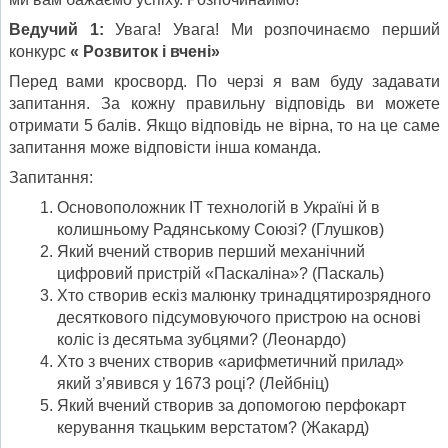
Ведучий 1:
Увага! Увага! Ми розпочинаємо перший
конкурс
« Розвиток і вчені»
Перед вами кросворд. По черзі я вам буду задавати
запитання. За кожну правильну відповідь ви можете
отримати 5 балів. Якщо відповідь не вірна, то на це саме
запитання може відповісти інша команда.
Запитання:
Основоположник ІТ технологій в Україні й в
колишньому Радянському Союзі? (Глушков)
Який вчений створив перший механічний
цифровий пристрій «Паскаліна»? (Паскаль)
Хто створив ескіз малюнку тринадцятирозрядного
десяткового підсумовуючого пристрою на основі
коліс із десятьма зубцями? (Леонардо)
Хто з вчених створив «арифметичний прилад»
який з’явився у 1673 році? (Лейбніц)
Який вчений створив за допомогою перфокарт
керування ткацьким верстатом? (Жакард)