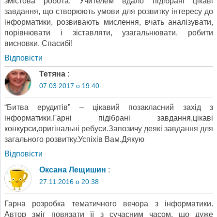
змістова робота. Учителем вдало підібрані цікаві
завдання, що створюють умови для розвитку інтересу до
інформатики, розвивають мислення, вчать аналізувати,
порівнювати і зіставляти, узагальнювати, робити
висновки. Спасибі!
Відповіcти
Тетяна
:
07.03.2017 о 19:40
“Битва ерудитів” – цікавий позакласний захід з
інформатики.Гарні підібрані завдання,цікаві
конкурси,оригінальні ребуси.Запозичу деякі завдання для
загального розвитку.Успіхів Вам.Дякую
Відповіcти
Оксана Лещишин
:
27.11.2016 о 20:38
Гарна розробка тематичного вечора з інформатики.
Автор зміг повязати її з сучасним часом, що дуже