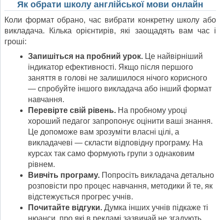
Як обрати школу англійської мови онлайн
Коли формат обрано, час вибрати конкретну школу або
викладача. Кілька орієнтирів, які заощадять вам час і
гроші:
Запишіться на пробний урок.
Це найвірніший
індикатор ефективності. Якщо після першого
заняття в голові не залишилося нічого корисного
— спробуйте іншого викладача або інший формат
навчання.
Перевірте свій рівень.
На пробному уроці
хороший педагог запропонує оцінити ваші знання.
Це допоможе вам зрозуміти власні цілі, а
викладачеві — скласти відповідну програму. На
курсах так само формують групи з однаковим
рівнем.
Вивчіть програму.
Попросіть викладача детально
розповісти про процес навчання, методики й те, як
відстежується прогрес учнів.
Почитайте відгуки.
Думка інших учнів підкаже ті
нюанси, про які в рекламі зазвичай не згадують.