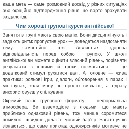
ваша мета — саме розмовний досвід у різних ситуаціях
або офіційне підтвердження рівня, це варто врахувати
заздалегідь.
Чим хороші групові курси англійської
Заняття в групі мають свою магію. Вони дисциплінують і
задають ритм: пропустив урок — доведеться наздоганяти
тему самостійно, тож з’являється здорова
відповідальність перед собою і групою. У школі
англійської ви можете оцінити власний рівень, порівняти
результати з іншими й трохи позмагатися — це
додатковий стимул рухатися далі. А головне — жива
практика: рольові ігри, діалоги, обговорення в парах і
мінігрупах, коли мову не просто вивчаєш, а одразу
використовуєш у спілкуванні.
Окремий плюс групового формату — неформальна
атмосфера. Ви взаємодієте з людьми, що мають
приблизно однаковий рівень, тож менше соромитеся
помилок і швидше долаєте мовний барʼєр. Багато учнів
зізнаються, що саме приклад однокурсників мотивує не