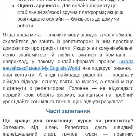
Оцініть зручність.
Для онлайн-формату це
стабільний зв’язок і зручна платформа; якщо ж
розглядаєте офлайн — близькість до дому чи
роботи.
Якщо ваша мета — вивчити мову швидко, а часу обмаль,
схиляйтеся до занять із репетитором: із ним простіше
домовитися про графік і темп. Якщо ж ви комунікабельні,
легко знайомитеся й любите вчитися в компанії —
наприклад, у такому онлайн-форматі працює
школа
англійської мови My English World
,яка подарує і знання, і
нові контакти. А іноді найкраще рішення — поєднати
обидва підходи: основу взяти на курсах, а слабкі місця
підтягнути з репетитором. Головне — не відкладати
перший крок: оберіть формат, запишіться на пробний
урок і дайте собі кілька тижнів, щоб відчути результат.
Часті запитання
Що краще для початківця: курси чи репетитор?
Залежить від цілей. Репетитор дасть швидкий
індивідуальний старт, групові курси — практику