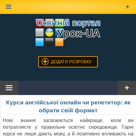
Наверх
ДОДАТИ РОЗРОБКУ
Курси англійської онлайн чи репетитор: як
обрати свій формат
Нові знання засвоюються найкраще, коли ви
потрапляєте у правильне освітнє середовище. Гарні
курси не лише дають мову, а й позитивно впливають на