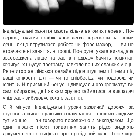
Індивідуальні заняття мають кілька вагомих переваг. По-
перше, гнучкий графік: урок легко перенести на інший
день, якщо втрутилася робота чи форс-мажор, — ви не
втрачаєте ні заняття, ні гроші. По-друге, увага викладача
зосереджена лише на вас: він одразу бачить помилки,
коригує їх і будує програму навколо ваших слабких місць.
Репетитор англійської онлайн підлаштує темп і теми під
ваші конкретні цілі — чи то співбесіда, чи подорож, чи
іспит. Є й приємний бонус індивідуального формату: ви
самі обираєте, де і як вам зручно займатися, а викладач
«під вас» вибудовує кожне заняття.
Є й мінуси. Індивідуальні уроки зазвичай дорожчі за
групові, а живої практики спілкування з іншими людьми
тут менше — ви говорите переважно з викладачем. Ще
один нюанс: після приватних занять рідко видають
документ чи сертифікат про пройдений курс. Тож якщо