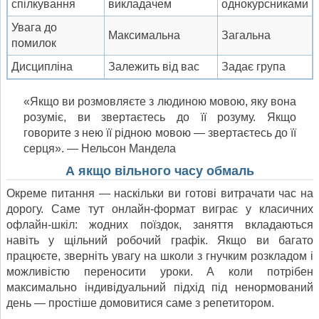
спілкування
викладачем
однокурсниками
Увага до
Максимальна
Загальна
помилок
Дисципліна
Залежить від вас
Задає група
«Якщо ви розмовляєте з людиною мовою, яку вона
розуміє, ви звертаєтесь до її розуму. Якщо
говорите з нею її рідною мовою — звертаєтесь до її
серця». — Нельсон Мандела
А якщо вільного часу обмаль
Окреме питання — наскільки ви готові витрачати час на
дорогу. Саме тут онлайн-формат виграє у класичних
офлайн-шкіл: жодних поїздок, заняття вкладаються
навіть у щільний робочий графік. Якщо ви багато
працюєте, зверніть увагу на школи з гнучким розкладом і
можливістю переносити уроки. А коли потрібен
максимально індивідуальний підхід під ненормований
день — простіше домовитися саме з репетитором.