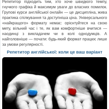
Репетитор підходить тим, хто хоче швидкого темпу,
гнучкого графіка й максимум уваги до власних помилок.
Групові курси англійської онлайн — це дисципліна, жива
практика спілкування та доступніша ціна. Універсального
«найкращого» формату немає: орієнтуйтеся на свою
мету, вільний час і те, як вам комфортніше вчитися —
наодинці з викладачем чи в колі однодумців. А
найголовніше — почати: будь-який формат працює лише
за умови регулярності.
Репетитор англійської: коли це ваш варіант