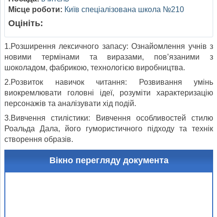
Місце роботи:
Київ спеціалізована школа №210
Оцініть:
1.Розширення лексичного запасу: Ознайомлення учнів з
новими термінами та виразами, пов’язаними з
шоколадом, фабрикою, технологією виробництва.
2.Розвиток навичок читання: Розвивання умінь
виокремлювати головні ідеї, розуміти характеризацію
персонажів та аналізувати хід подій.
3.Вивчення стилістики: Вивчення особливостей стилю
Роальда Дала, його гумористичного підходу та технік
створення образів.
Вікно перегляду документа