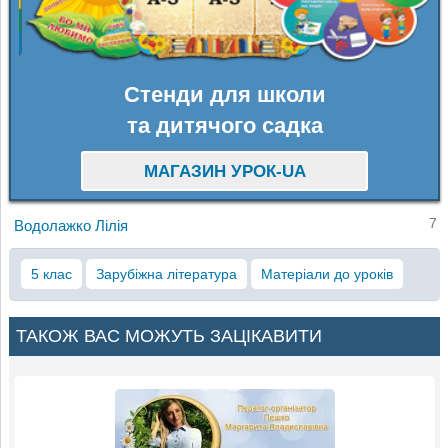
Стенди для школи
та дитячого садка
МАГАЗИН УРОК-UA
7
Водолажко Лілія
5 клас
Зарубіжна література
Матеріали до уроків
ТАКОЖ ВАС МОЖУТЬ ЗАЦІКАВИТИ