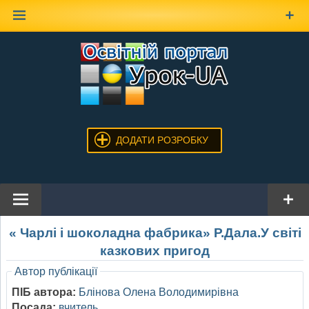
Наверх
ДОДАТИ РОЗРОБКУ
« Чарлі і шоколадна фабрика» Р.Дала.У світі
казкових пригод
Автор публікації
ПІБ автора:
Блінова Олена Володимирівна
Посада:
вчитель