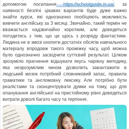
допомогою посилання
https://schoolguide.in.ua/
, за
наявності безлічі цікавих варіантів буде дуже важко
знайти курси, які однозначно пообіцяють можливість
вивчити англійську за 3 місяці. Звичайно, такий термін не
вважається надзвичайно коротким, але доведеться
погодитись з тим, що це щось з розряду фантастики.
Людина не в змозі охопити достатніх обсягів навчального
матеріалу впродовж такого проміжку часу, щоб можна
було однозначно засвідчити суттєвий результат. Цілком
зрозуміло прагнення відшукати якусь чарівну методику,
яка незрозумілим чином дозволить завантажити в
людський мозок потрібний словниковий запас, правила
граматики та англомовну лексику. Але потрібно бути
реалістами та сконцентрувати думки на тому, що для
опанування англійської на пристойному рівні доведеться
витрати доволі багато часу та терпіння.