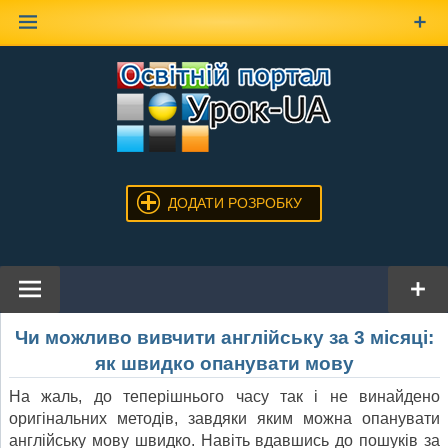
Наверх
ДОДАТИ РОЗРОБКУ
Чи можливо вивчити англійську за 3 місяці:
як швидко опанувати мову
На жаль, до теперішнього часу так і не винайдено
оригінальних методів, завдяки яким можна опанувати
англійську мову швидко. Навіть вдавшись до пошуків за