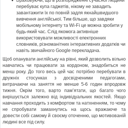
Враховуючи, що в розпорядженні сучасної людини
перебуває купа гаджетів, нікому не завадить
завантажити їх по повній задля якнайшвидшого
вивчення англійської. Тим більше, що завдяки
мобільному інтернету та Wi-Fi це можна зробити у
будь-який час. Слід якомога активніше
використовувати можливості електронних
словників, різноманітних інтерактивних додатків чи
навіть звичайного Google перекладача.
Щоб опанувати англійську на рівні, який дозволить вільно
навчатись чи працювати за кордоном, знадобиться не
менш року. До того весь цей час потрібно перебувати в
дружніх стосунках з досвідченими педагогами,
витрачаючи на заняття не менше 5-6 годин впродовж
тижня. Окрім того, варто пам’ятати, що багато чого
вирішується залежно від індивідуальних якостей. Якщо
навчання проходить з комфортом та натхненням, то чому
не спробувати замахнутись на щось вражаюче та
довести собі самому й своєму оточенню, що мотивованій
людині все під силу.