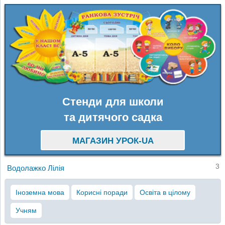
Стенди для школи
та дитячого садка
МАГАЗИН УРОК-UA
3
Водолажко Лілія
Іноземна мова
Корисні поради
Освіта в цілому
Учням