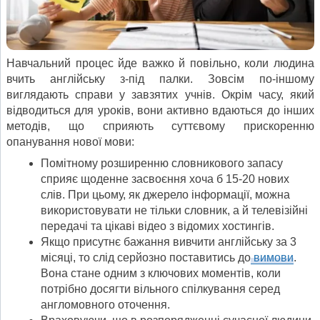
Навчальний процес йде важко й повільно, коли людина
вчить англійську з-під палки. Зовсім по-іншому
виглядають справи у завзятих учнів. Окрім часу, який
відводиться для уроків, вони активно вдаються до інших
методів, що сприяють суттєвому прискоренню
опанування нової мови:
Помітному розширенню словникового запасу
сприяє щоденне засвоєння хоча б 15-20 нових
слів. При цьому, як джерело інформації, можна
використовувати не тільки словник, а й телевізійні
передачі та цікаві відео з відомих хостингів.
Якщо присутнє бажання вивчити англійську за 3
місяці, то слід серйозно поставитись до
вимови
.
Вона стане одним з ключових моментів, коли
потрібно досягти вільного спілкування серед
англомовного оточення.