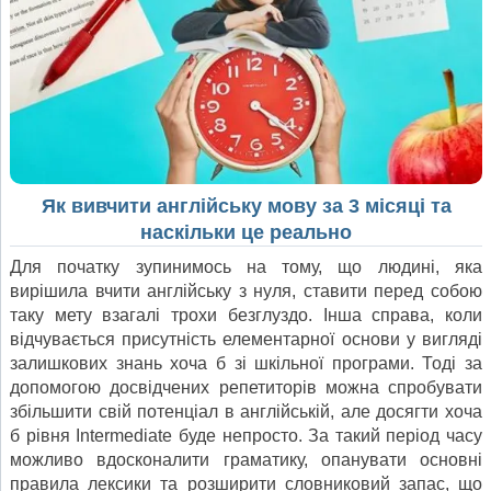
Як вивчити англійську мову за 3 місяці та
наскільки це реально
Для початку зупинимось на тому, що людині, яка
вирішила вчити англійську з нуля, ставити перед собою
таку мету взагалі трохи безглуздо. Інша справа, коли
відчувається присутність елементарної основи у вигляді
залишкових знань хоча б зі шкільної програми. Тоді за
допомогою досвідчених репетиторів можна спробувати
збільшити свій потенціал в англійській, але досягти хоча
б рівня Intermediate буде непросто. За такий період часу
можливо вдосконалити граматику, опанувати основні
правила лексики та розширити словниковий запас, що