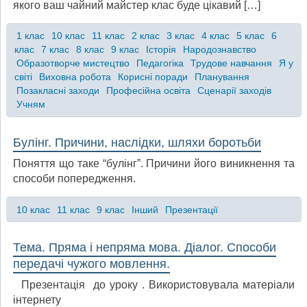
якого ваш чайний майстер клас буде цікавий […]
1 клас
10 клас
11 клас
2 клас
3 клас
4 клас
5 клас
6
клас
7 клас
8 клас
9 клас
Історія
Народознавство
Образотворче мистецтво
Педагогіка
Трудове навчання
Я у
світі
Виховна робота
Корисні поради
Планування
Позакласні заходи
Професійна освіта
Сценарії заходів
Учням
Булінг. Причини, наслідки, шляхи боротьби
Поняття що таке “булінг”. Причини його виникнення та
способи попередження.
10 клас
11 клас
9 клас
Інший
Презентації
Тема. Пряма і непряма мова. Діалог. Способи
передачі чужого мовлення.
Презентація до уроку . Використовувала матеріали
інтернету