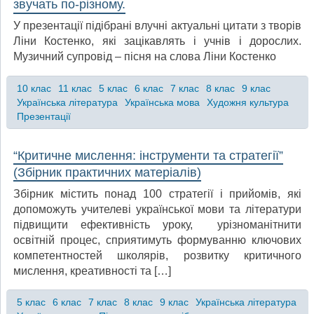
звучать по-різному.
У презентації підібрані влучні актуальні цитати з творів
Ліни Костенко, які зацікавлять і учнів і дорослих.
Музичний супровід – пісня на слова Ліни Костенко
10 клас
11 клас
5 клас
6 клас
7 клас
8 клас
9 клас
Українська література
Українська мова
Художня культура
Презентації
“Критичне мислення: інструменти та стратегії”
(Збірник практичних матеріалів)
Збірник містить понад 100 стратегії і прийомів, які
допоможуть учителеві української мови та літератури
підвищити ефективність уроку, урізноманітнити
освітній процес, сприятимуть формуванню ключових
компетентностей школярів, розвитку критичного
мислення, креативності та […]
5 клас
6 клас
7 клас
8 клас
9 клас
Українська література