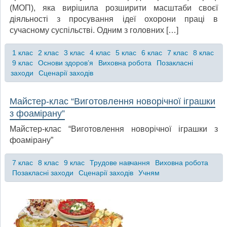
(МОП), яка вирішила розширити масштаби своєї
діяльності з просування ідеї охорони праці в
сучасному суспільстві. Одним з головних […]
1 клас
2 клас
3 клас
4 клас
5 клас
6 клас
7 клас
8 клас
9 клас
Основи здоров’я
Виховна робота
Позакласні
заходи
Сценарії заходів
Майстер-клас “Виготовлення новорічної іграшки
з фоамірану”
Майстер-клас “Виготовлення новорічної іграшки з
фоамірану”
7 клас
8 клас
9 клас
Трудове навчання
Виховна робота
Позакласні заходи
Сценарії заходів
Учням