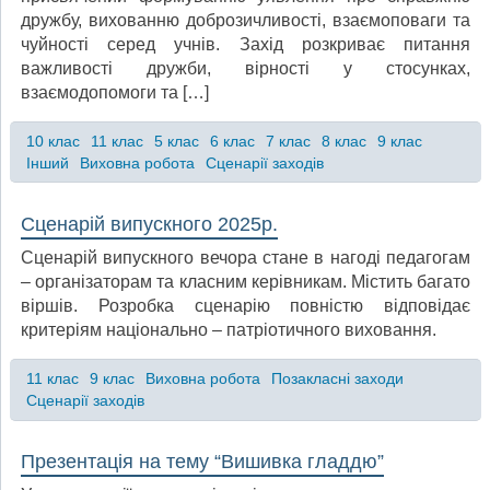
дружбу, вихованню доброзичливості, взаємоповаги та
чуйності серед учнів. Захід розкриває питання
важливості дружби, вірності у стосунках,
взаємодопомоги та […]
10 клас
11 клас
5 клас
6 клас
7 клас
8 клас
9 клас
Інший
Виховна робота
Сценарії заходів
Сценарій випускного 2025р.
Сценарій випускного вечора стане в нагоді педагогам
– організаторам та класним керівникам. Містить багато
віршів. Розробка сценарію повністю відповідає
критеріям національно – патріотичного виховання.
11 клас
9 клас
Виховна робота
Позакласні заходи
Сценарії заходів
Презентація на тему “Вишивка гладдю”