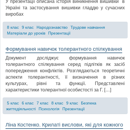
У презентації описана історія виникнення вишивки в
Україні та застосування вишивки гладдю у сучасних
виробах
8 клас
9 клас
Народознавство
Трудове навчання
Матеріали до уроків
Презентації
Формування навичок толерантного спілкування
Документ досліджує формування навичок
толерантного спілкування серед підлітків як засіб
попередження конфліктів. Розглядаються теоретичні
аспекти толерантності, її визначення в різних
культурах, рівні та функції. Представлені
характеристики толерантної особистості за Г. […]
5 клас
6 клас
7 клас
8 клас
9 клас
Безпека
життєдіяльності
Психологія
Презентації
Ліна Костенко. Крилаті вислови, які для кожного