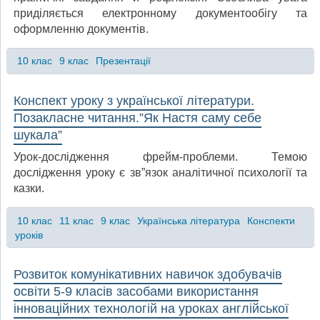
приділяється електронному документообігу та
оформленню документів.
10 клас
9 клас
Презентації
Конспект уроку з української літератури.
Позакласне читання.”Як Настя саму себе
шукала”
Урок-дослідження фрейм-проблеми. Темою
дослідження уроку є зв”язок аналітичної психології та
казки.
10 клас
11 клас
9 клас
Українська література
Конспекти
уроків
Розвиток комунікативних навичок здобувачів
освіти 5-9 класів засобами використання
інноваційних технологій на уроках англійської