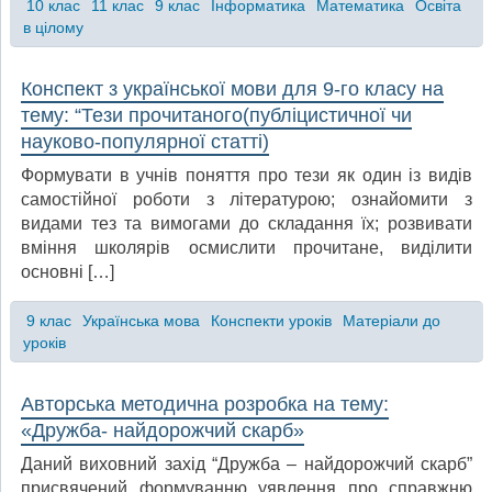
10 клас
11 клас
9 клас
Інформатика
Математика
Освіта
в цілому
Конспект з української мови для 9-го класу на
тему: “Тези прочитаного(публіцистичної чи
науково-популярної статті)
Формувати в учнів поняття про тези як один із видів
самостійної роботи з літературою; ознайомити з
видами тез та вимогами до складання їх; розвивати
вміння школярів осмислити прочитане, виділити
основні […]
9 клас
Українська мова
Конспекти уроків
Матеріали до
уроків
Авторська методична розробка на тему:
«Дружба- найдорожчий скарб»
Даний виховний захід “Дружба – найдорожчий скарб”
присвячений формуванню уявлення про справжню