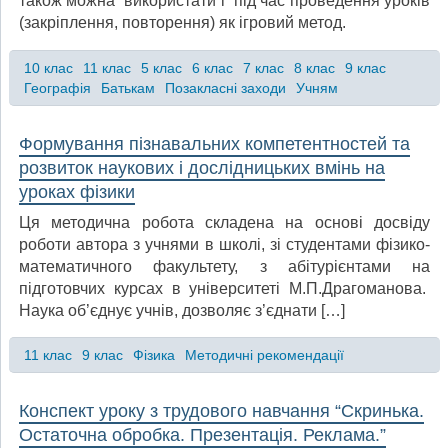
також можна використати і під час проведення уроків
(закріплення, повторення) як ігровий метод.
10 клас
11 клас
5 клас
6 клас
7 клас
8 клас
9 клас
Географія
Батькам
Позакласні заходи
Учням
Формування пізнавальних компетентностей та
розвиток наукових і дослідницьких вмінь на
уроках фізики
Ця методична робота складена на основі досвіду
роботи автора з учнями в школі, зі студентами фізико-
математичного факультету, з абітурієнтами на
підготовчих курсах в університеті М.П.Драгоманова.
Наука об’єднує учнів, дозволяє з’єднати […]
11 клас
9 клас
Фізика
Методичні рекомендації
Конспект уроку з трудового навчання “Скринька.
Остаточна обробка. Презентація. Реклама.”