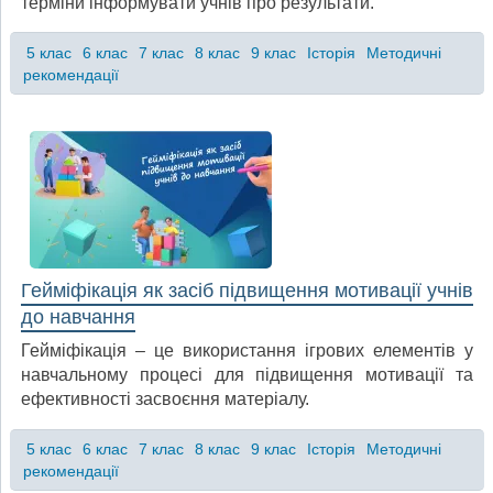
терміни інформувати учнів про результати.
5 клас
6 клас
7 клас
8 клас
9 клас
Історія
Методичні
рекомендації
Гейміфікація як засіб підвищення мотивації учнів
до навчання
Гейміфікація – це використання ігрових елементів у
навчальному процесі для підвищення мотивації та
ефективності засвоєння матеріалу.
5 клас
6 клас
7 клас
8 клас
9 клас
Історія
Методичні
рекомендації