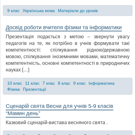
9 клас
Українська мова
Матеріали до уроків
Досвід роботи вчителя фізики та інформатики
Презентація подається з метою – звернути увагу
педагогів на те, як потрібно в учнів формувати такі
компетентності: спілкування рідною/державною
мовою, спілкування іноземними мовами, математичну
компетентність, основні компетентності в природничих
науках […]
10 клас
11 клас
7 клас
8 клас
9 клас
Інформатика
Фізика
Презентації
Сценарій свята Весни для учнів 5-9 класів
“Мамин день”
Казковий сценарій-вистава весняного свята .