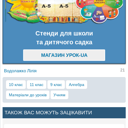
Стенди для школи
та дитячого садка
МАГАЗИН УРОК-UA
21
Водолажко Лілія
10 клас
11 клас
9 клас
Алгебра
Матеріали до уроків
Учням
ТАКОЖ ВАС МОЖУТЬ ЗАЦІКАВИТИ