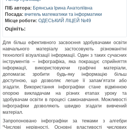
ПІБ автора:
Брянська Ірина Анатоліївна
Посада:
вчитель математики та інформатики
Місце роботи:
ОДЕСЬКИЙ ЛІЦЕЙ №49
Оцініть:
Для більш ефективного засвоєння здобувачами освіти
навчального матеріалу застосовують різноманітні
технології візуалізації інформації. Один з таких сучасних
інструментів – інфографіка, яка покращує сприйняття
інформації, використовуючи графічні матеріали,
допомагає зробити будь-яку інформацію більш
доступною, що дозволяє легше її запам’ятати або
згадати. Використання інфографіки стане відмінною
опорою викладачам на різних етапах уроку та
здобувачам освіти в процесі самонавчання. Можливості
інфографіки дозволяють швидко згадати вивчений
матеріал.
Запропоновано інфографіки за темами з алгебри
“Числові нерівності. Основні властивості числових