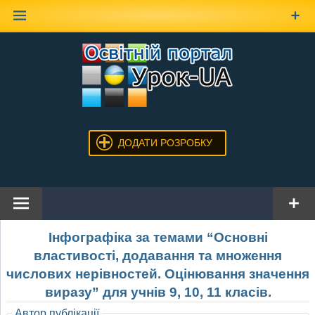
Наверх
ДОДАТИ РОЗРОБКУ
Інфографіка за темами “Основні
властивості, додавання та множення
числових нерівностей. Оцінювання значення
виразу” для учнів 9, 10, 11 класів.
Автор публікації