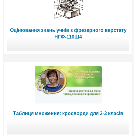
Оцінювання знань учнів з фрезерного верстату
НГФ-110Ш4
Таблиця множення: кросворди для 2-3 класів