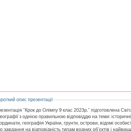
роткий опис презентації
езентація "Крок до Олімпу 9 клас 2023р." підготовлена Сві
географії з однією правильною відповіддю на теми: історичні
ординати, географія України, грунти, острови, відомі особисто
о завдання на відповідність типам водних об’єктів і найвищи