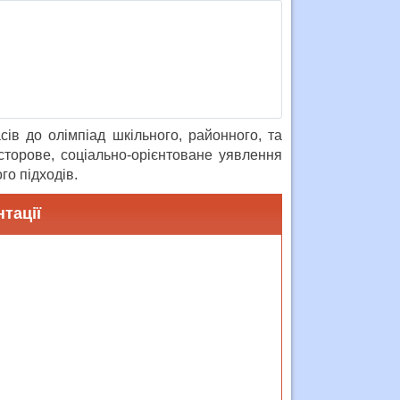
сів до олімпіад шкільного, районного, та
сторове, соціально-орієнтоване уявлення
го підходів.
тації