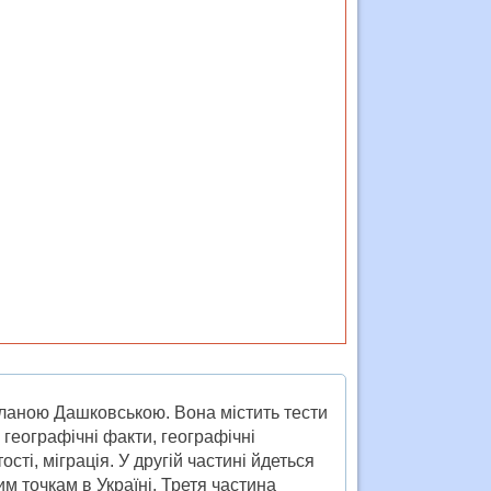
тланою Дашковською. Вона містить тести
 географічні факти, географічні
сті, міграція. У другій частині йдеться
м точкам в Україні. Третя частина