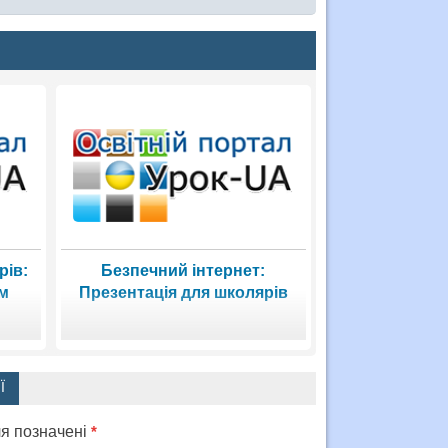
рів:
Безпечний інтернет:
ом
Презентація для школярів
Ї
ля позначені
*