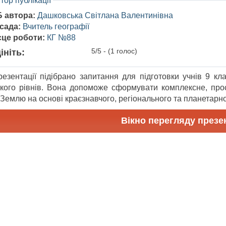
тор публікації
Б автора:
Дашковська Світлана Валентинівна
сада:
Вчитель географії
сце роботи:
КГ №88
5/5 - (1 голос)
ініть:
резентації підібрано запитання для підготовки учнів 9 кла
ького рівнів. Вона допоможе сформувати комплексне, про
Землю на основі краєзнавчого, регіонального та планетарно
Вікно перегляду презен