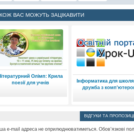
КОЖ ВАС МОЖУТЬ ЗАЦІКАВИТИ
Літературний Олімп: Крила
Інформатика для школя
поезії для учнів
дружба з комп'ютер
ВІДГУКИ ТА ПРОПОЗИЦІ
ша e-mail адреса не оприлюднюватиметься.
Обов’язкові по