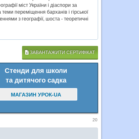
рафії міст України і діаспори за
теми переміщення барханів і гірської
ннями з географії, шоста - теоретичні
ЗАВАНТАЖИТИ СЕРТИФІКАТ
Стенди для школи
та дитячого садка
МАГАЗИН УРОК-UA
20