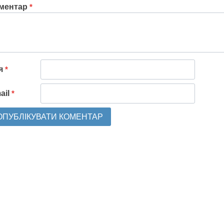
ментар
*
'я
*
ail
*