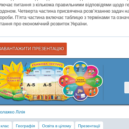
лючає питання з кількома правильними відповідями щодо геог
рдоном. Четверта частина присвячена розв’язанню задач на 
ороби. П'ята частина включає таблицю з термінами та означе
тання про економічний розвиток України.
АВАНТАЖИТИ ПРЕЗЕНТАЦІЮ
олажко Лілія
 клас
Географія
Освіта в цілому
Презентації