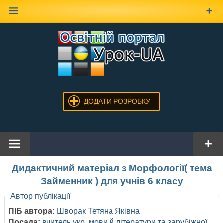
Наверх
ДОДАТИ РОЗРОБКУ
Дидактичний матеріал з Морфології( тема
Займенник ) для учнів 6 класу
Автор публікації
ПІБ автора:
Шворак Тетяна Яківна
Посада:
вчитель укр. мови й літератури та зарубіжної