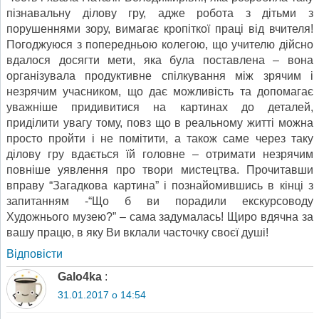
пізнавальну ділову гру, адже робота з дітьми з
порушеннями зору, вимагає кропіткої праці від вчителя!
Погоджуюся з попередньою колегою, що учителю дійсно
вдалося досягти мети, яка була поставлена – вона
організувала продуктивне спілкування між зрячим і
незрячим учасником, що дає можливість та допомагає
уважніше придивитися на картинах до деталей,
приділити увагу тому, повз що в реальному житті можна
просто пройти і не помітити, а також саме через таку
ділову гру вдається їй головне – отримати незрячим
повніше уявлення про твори мистецтва. Прочитавши
вправу “Загадкова картина” і познайомившись в кінці з
запитанням -“Що б ви порадили екскурсоводу
Художнього музею?” – сама задумалась! Щиро вдячна за
вашу працю, в яку Ви вклали часточку своєї душі!
Відповіcти
Galo4ka
:
31.01.2017 о 14:54