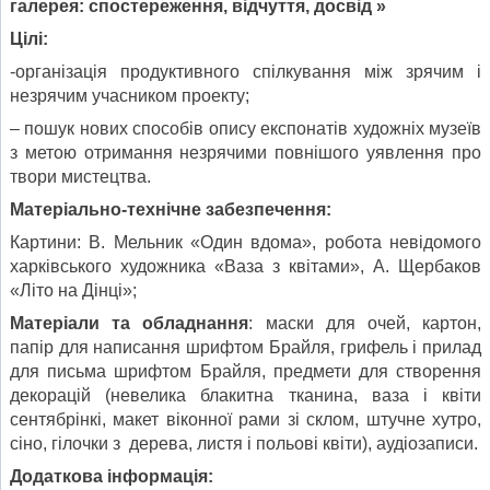
галерея: спостереження, відчуття, досвід »
Цілі:
-організація продуктивного спілкування між зрячим і
незрячим учасником проекту;
– пошук нових способів опису експонатів художніх музеїв
з метою отримання незрячими повнішого уявлення про
твори мистецтва.
Матеріально-технічне забезпечення:
Картини: В. Мельник «Один вдома», робота невідомого
харківського художника «Ваза з квітами», А. Щербаков
«Літо на Дінці»;
Матеріали та обладнання
: маски для очей, картон,
папір для написання шрифтом Брайля, грифель і прилад
для письма шрифтом Брайля, предмети для створення
декорацій (невелика блакитна тканина, ваза і квіти
сентябрінкі, макет віконної рами зі склом, штучне хутро,
сіно, гілочки з дерева, листя і польові квіти), аудіозаписи.
Додаткова інформація: