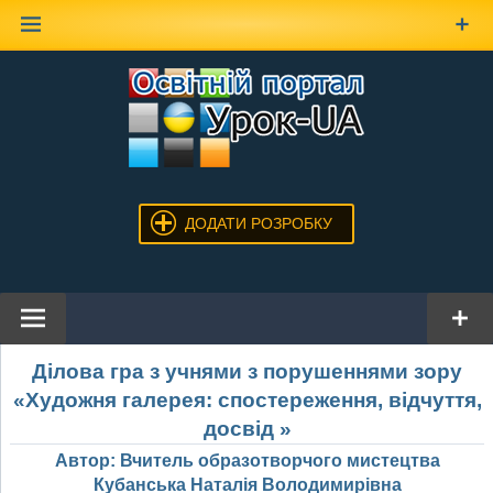
Наверх
ДОДАТИ РОЗРОБКУ
Ділова гра з учнями з порушеннями зору
«Художня галерея: спостереження, відчуття,
досвід »
Автор: Вчитель образотворчого мистецтва
Кубанська Наталія Володимирівна