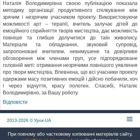
Наталія Володимирівна своєю публікацією показала
методику організації продуктивного спілкування між
зрячим і незрячим учасником проекту. Використовуючи
можливості арт – терапії, вчитель залучає дітей до
емоційного сприйняття творів мистецтва, дає можливість
повніше та глибше долучитися до таїн живопису.
Матеріали та обладнання, звуковий супровід,
запропоновані вчителем, невимушене та довірливе
обговорення між членами груп, усе підпорядковане
головній меті: отримання незрячими повнішого уявлення
про твори мистецтва. Впевнена, що всі учасники проекту
одержами масу позитивних емоцій і дійсно побачили, хоч
і через відчуття, красу полотен. Спасибі, Наталіє
Володимирівно, за Вашу роботу.
Відповіcти
2013-2026
© Урок-UA
При повному або частковому копіюванні матеріалів сайту,