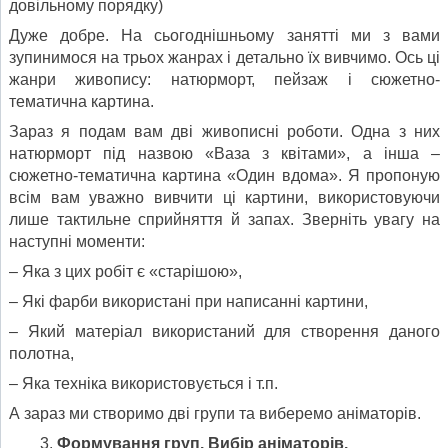
довільному порядку)
Дуже добре. На сьогоднішньому занятті ми з вами
зупинимося на трьох жанрах і детально їх вивчимо. Ось ці
жанри живопису: натюрморт, пейзаж і сюжетно-
тематична картина.
Зараз я подам вам дві живописні роботи. Одна з них
натюрморт під назвою «Ваза з квітами», а інша –
сюжетно-тематична картина «Один вдома». Я пропоную
всім вам уважно вивчити ці картини, використовуючи
лише тактильне сприйняття й запах. Зверніть увагу на
наступні моменти:
– Яка з цих робіт є «старішою»,
– Які фарби використані при написанні картини,
– Який матеріал використаний для створення даного
полотна,
– Яка техніка використовується і т.п.
А зараз ми створимо дві групи та виберемо аніматорів.
Формування груп. Вибір аніматорів.