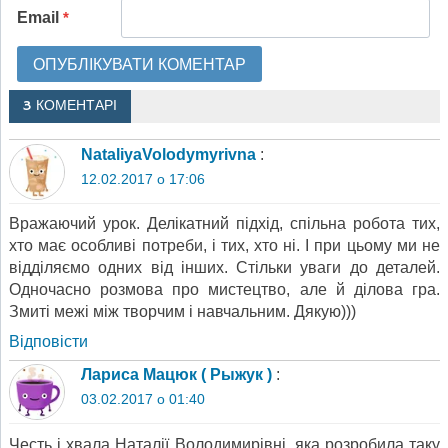
Email
*
3 КОМЕНТАРІ
NataliyaVolodymyrivna
:
12.02.2017 о 17:06
Вражаючий урок. Делікатний підхід, спільна робота тих,
хто має особливі потреби, і тих, хто ні. І при цьому ми не
відділяємо одних від інших. Стільки уваги до деталей.
Одночасно розмова про мистецтво, але й ділова гра.
Змиті межі між творчим і навчальним. Дякую)))
Відповіcти
Лариса Мацюк ( Рыжук )
:
03.02.2017 о 01:40
Честь і хвала Наталії Володимирівні, яка розробила таку