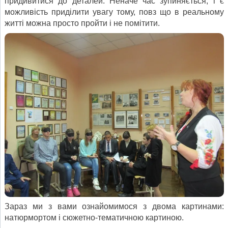
придивитися до деталей. Неначе час зупиняється, і є
можливість приділити увагу тому, повз що в реальному
житті можна просто пройти і не помітити.
Зараз ми з вами ознайомимося з двома картинами:
натюрмортом і сюжетно-тематичною картиною.