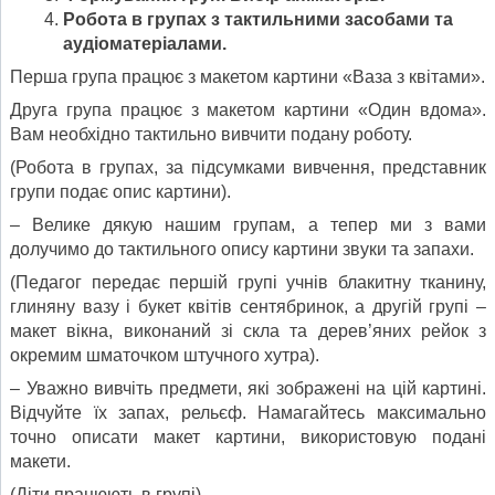
Робота в групах з тактильними засобами та
аудіоматеріалами.
Перша група працює з макетом картини «Ваза з квітами».
Друга група працює з макетом картини «Один вдома».
Вам необхідно тактильно вивчити подану роботу.
(Робота в групах, за підсумками вивчення, представник
групи подає опис картини).
– Велике дякую нашим групам, а тепер ми з вами
долучимо до тактильного опису картини звуки та запахи.
(Педагог передає першій групі учнів блакитну тканину,
глиняну вазу і букет квітів сентябринок, а другій групі –
макет вікна, виконаний зі скла та дерев’яних рейок з
окремим шматочком штучного хутра).
– Уважно вивчіть предмети, які зображені на цій картині.
Відчуйте їх запах, рельєф. Намагайтесь максимально
точно описати макет картини, використовую подані
макети.
(Діти працюють в групі).