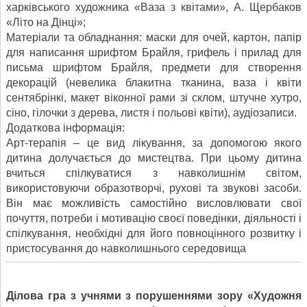
харківського художника «Ваза з квітами», А. Щербаков
«Літо на Дінці»;
Матеріали та обладнання: маски для очей, картон, папір
для написання шрифтом Брайля, грифель і прилад для
письма шрифтом Брайля, предмети для створення
декорацій (невелика блакитна тканина, ваза і квіти
сентябрінкі, макет віконної рами зі склом, штучне хутро,
сіно, гілочки з дерева, листя і польові квіти), аудіозаписи.
Додаткова інформація:
Арт-терапія – це вид лікування, за допомогою якого
дитина долучається до мистецтва. При цьому дитина
вчиться спілкуватися з навколишнім світом,
використовуючи образотворчі, рухові та звукові засоби.
Він має можливість самостійно висловлювати свої
почуття, потреби і мотивацію своєї поведінки, діяльності і
спілкування, необхідні для його повноцінного розвитку і
пристосування до навколишнього середовища
Ділова гра з учнями з порушеннями зору «Художня