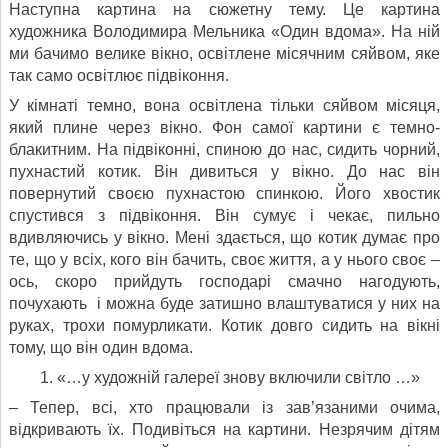
Наступна картина на сюжетну тему. Це картина
художника Володимира Мельника «Один вдома». На ній
ми бачимо велике вікно, освітлене місячним сяйвом, яке
так само освітлює підвіконня.
У кімнаті темно, вона освітлена тільки сяйвом місяця,
який плине через вікно. Фон самої картини є темно-
блакитним. На підвіконні, спиною до нас, сидить чорний,
пухнастий котик. Він дивиться у вікно. До нас він
повернутий своєю пухнастою спинкою. Його хвостик
спустився з підвіконня. Він сумує і чекає, пильно
вдивляючись у вікно. Мені здається, що котик думає про
те, що у всіх, кого він бачить, своє життя, а у нього своє –
ось, скоро прийдуть господарі смачно нагодують,
почухають і можна буде затишно влаштуватися у них на
руках, трохи помурликати. Котик довго сидить на вікні
тому, що він один вдома.
«…у художній галереї знову включили світло …»
– Тепер, всі, хто працювали із зав’язаними очима,
відкривають їх. Подивіться на картини. Незрячим дітям