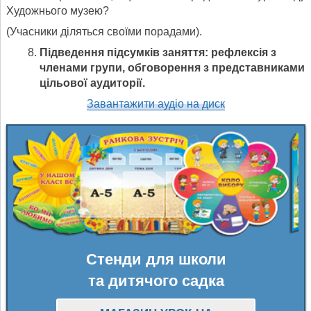
Художнього музею?
(Учасники діляться своїми порадами).
Підведення підсумків заняття: рефлексія з
членами групи, обговорення з представниками
цільової аудиторії.
Завантажити аудіо на диск
Стенди для школи
та дитячого садка