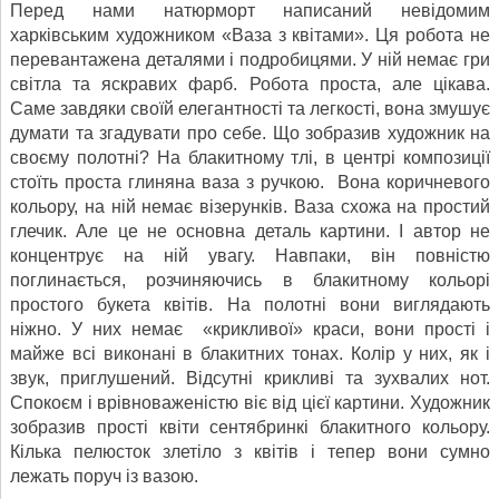
Перед нами натюрморт написаний невідомим
харківським художником «Ваза з квітами». Ця робота не
перевантажена деталями і подробицями. У ній немає гри
світла та яскравих фарб. Робота проста, але цікава.
Саме завдяки своїй елегантності та легкості, вона змушує
думати та згадувати про себе. Що зобразив художник на
своєму полотні? На блакитному тлі, в центрі композиції
стоїть проста глиняна ваза з ручкою. Вона коричневого
кольору, на ній немає візерунків. Ваза схожа на простий
глечик. Але це не основна деталь картини. І автор не
концентрує на ній увагу. Навпаки, він повністю
поглинається, розчиняючись в блакитному кольорі
простого букета квітів. На полотні вони виглядають
ніжно. У них немає «крикливої» краси, вони прості і
майже всі виконані в блакитних тонах. Колір у них, як і
звук, приглушений. Відсутні крикливі та зухвалих нот.
Спокоєм і врівноваженістю віє від цієї картини. Художник
зобразив прості квіти сентябринкі блакитного кольору.
Кілька пелюсток злетіло з квітів і тепер вони сумно
лежать поруч із вазою.