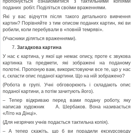
пропонується ознайомитися з тактильними копіями
поданих робіт. Поділіться своїми враженнями.
Які у вас відчуття після такого детального вивчення
картин? Порівняйте з тим описом поданих картин, які ви
робили, коли перебували в «повній темряві».
(Учасники діляться враженнями).
Загадкова картина
У нас є картина, у якої ще немає опису, проте є звукова
картинка та предмети, які зображені на поданому
полотні. Пропоную вам, використовуючи все те, що у нас
є, скласти опис поданої картини. Що на ній зображено?
(Робота в групі. Учні обговорюють і складають опис
поданої картини, а потім зачитують його).
– Тепер відкриваю перед вами подану роботу, яку
написав художник А. Шербаков. Вона називається
«Літо на Дінці».
(Для незрячих учнів подається тактильна копія).
– А тепер скажіть, що б ви порадили екскурсоводу