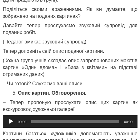
Поділіться своїми враженнями. Як ви думаєте, що
зображено на поданих картинах?
Давайте тепер прослухаємо звуковий супровід для
поданих робіт.
(Педагог вмикає звуковий супровід).
Тепер доповніть свій опис поданої картини.
(Кожна група учнів складає опис запропонованих макетів
картин «Один вдома» і «Ваза з квітами» на підставі
отриманих даних).
– Чи готові? Слухаємо ваші описи.
Опис картин. Обговорення.
– Тепер пропоную прослухати опис цих картин як
екскурсовод художньої галереї.
Аудіопрогравач
00:00
00:00
Картини багатьох художників допомагають уважніше