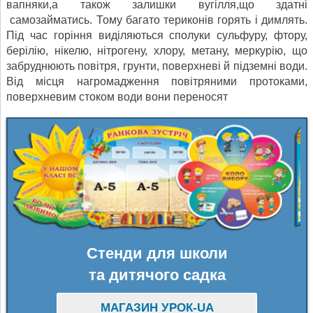
вапняки,а також залишки вугілля,що здатні
самозайматись. Тому багато териконів горять і димлять.
Під час горіння виділяються сполуки сульфуру, фтору,
берілію, нікелю, нітрогену, хлору, метану, меркурію, що
забруднюють повітря, грунти, поверхневі й підземні води.
Від місця нагромадження повітряними протоками,
поверхневим стоком води вони переносят
Стенди для школи
та дитячого садка
МАГАЗИН УРОК-UA