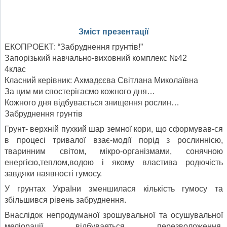
Зміст презентації
ЕКОПРОЕКТ: “Забруднення грунтів!”
Запорізький навчально-виховний комплекс №42
4клас
Класний керівник: Ахмадєєва Світлана Миколаївна
За цим ми спостерігаємо кожного дня…
Кожного дня відбувається знищення рослин…
Забруднення грунтів
Грунт- верхній пухкий шар земної кори, що сформував-ся
в процесі тривалої взає-модії порід з рослиннісю,
тваринним світом, мікро-організмами, сонячною
енергією,теплом,водою і якому властива родючість
завдяки наявності гумосу.
У грунтах України зменшилася кількість гумосу та
збільшився рівень забруднення.
Внаслідок непродуманої зрошувальної та осушувальної
меліорації відбуваеться перезволоження,