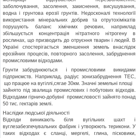
заболочування, засолення, закиснення, висушування,
водна і грунтова ерозії грунтів. Недосконалі технологїї
використання мінеральних добрив та отрутохімікатів
порушують баланс хімічнмх речовин, наприклад
збільшується концентрація нітратного нітрогену в
рослинах, що призводить до отруєння тварин і людей. В
Україні спостерігається зменшення земель внаслідок
ерозійних процесів, повторного засолення, забруднення
промисловими відходами.
Грунти забруднюються і промисловими викидами
підприємств. Наприклад, радіус зонизабруднення ТЕС,
що працюе на вугіллі,сягае 30км. Значні земельні площі
зайнято під звалища промислових і побутових відходів.
Відходами гірничо-добувнї промисловості зайнято понад
50 тис. гектарів землі.
Наслідки людської діяльності
Відходи виникають біля вугільних шахт і
вуглезабезпечувальних фабрик і утворюють терикони. У
таких відходах є сланці, мергелі, глина, пісковики,