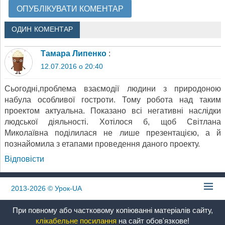
ОДИН КОМЕНТАР
Тамара Липенко
:
12.07.2016 о 20:40
Сьогодні,проблема взаємодії людини з природоною
набула особливої гостроти. Тому робота над таким
проектом актуальна. Показано всі негативні наслідки
людської діяльності. Хотілося б, щоб Світлана
Миколаївна поділилася не лише презентацією, а й
познайомила з етапами проведення даного проекту.
Відповіcти
2013-2026
© Урок-UA
При повному або частковому копіюванні матеріалів сайту,
клікабельне посилання
на сайт обов'язкове!