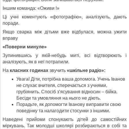
Іншим команда: «Оживи !»
Ці учні коментують «фотографію», аналізують, дають
поради.
Якщо сварка між дітьми вже відбулася, можна ужити
вправу
«Поверни минуле»
Зупинившись у якій-небудь миті, всі відтворюють і
аналізують, як в неї потрапили.
На
класних годинах
звучить
«шкільне радіо»:
Увага! Діти, потрібна ваша допомога. Учень Іванов
не слухає вчителя, сперечається з учнями,
грубіянить. Спосіб з’ясування відносин – бійка.
Бесіди та умовляння на нього не діють.
Порадьте, як допомогти Іванову виправити свою
поведінку та налагодити стосунки з іншими.
Наведені прийоми спонукають дітей до самостійних
міркувань. Так молодші школярі розбираються в собі та