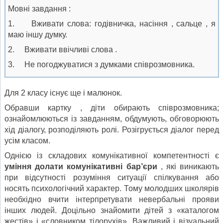
Мовні завдання :
1. Вживати слова: годівничка, насіння , сальце , я
маю іншу думку.
2. Вживати ввічливі слова .
3. Не погоджуватися з думками співрозмовника.
Для 2 класу існує ще і малюнок.
Обравши картку , діти обирають співрозмовника;
ознайомлюються із завданням, обдумують, обговорюють
хід діалогу, розподіляють ролі. Розігрується діалог перед
усім класом.
Однією із складових комунікативної компетентності є
уміння долати
комунікативні бар’єри
, які виникають
при відсутності розуміння ситуації спілкування або
носять психологічний характер. Тому молодших школярів
необхідно вчити інтерпретувати невербальні прояви
інших людей. Доцільно знайомити дітей з «каталогом
жестів» і «словником тілорухів». Важливий і візуальний