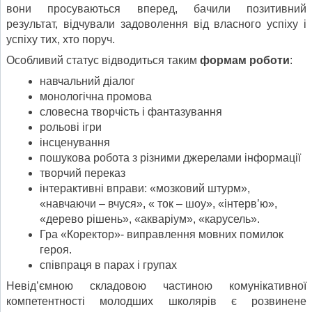
вони просуваються вперед, бачили позитивний
результат, відчували задоволення від власного успіху і
успіху тих, хто поруч.
Особливий статус відводиться таким
формам роботи
:
навчальний діалог
монологічна промова
словесна творчість і фантазування
рольові ігри
інсценування
пошукова робота з різними джерелами інформації
творчий переказ
інтерактивні вправи: «мозковий штурм»,
«навчаючи – вчуся», « ток – шоу», «інтерв’ю»,
«дерево рішень», «акваріум», «карусель».
Гра «Коректор»- виправлення мовних помилок
героя.
співпраця в парах і групах
Невід’ємною складовою частиною комунікативної
компетентності молодших школярів є розвинене