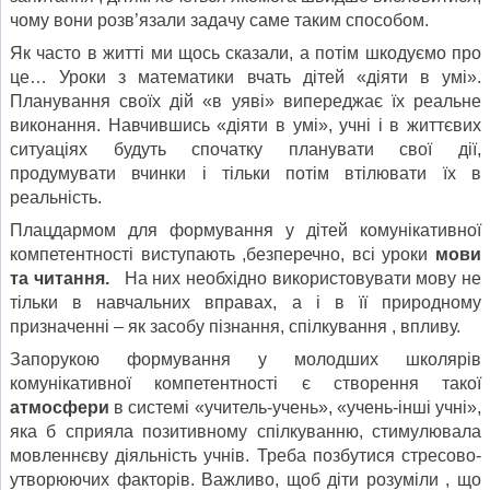
чому вони розв’язали задачу саме таким способом.
Як часто в житті ми щось сказали, а потім шкодуємо про
це… Уроки з математики вчать дітей «діяти в умі».
Планування своїх дій «в уяві» випереджає їх реальне
виконання. Навчившись «діяти в умі», учні і в життєвих
ситуаціях будуть спочатку планувати свої дії,
продумувати вчинки і тільки потім втілювати їх в
реальність.
Плацдармом для формування у дітей комунікативної
компетентності виступають ,безперечно, всі уроки
мови
та читання.
На них необхідно використовувати мову не
тільки в навчальних вправах, а і в її природному
призначенні – як засобу пізнання, спілкування , впливу.
Запорукою формування у молодших школярів
комунікативної компетентності є створення такої
атмосфери
в системі «учитель-учень», «учень-інші учні»,
яка б сприяла позитивному спілкуванню, стимулювала
мовленнєву діяльність учнів. Треба позбутися стресово-
утворюючих факторів. Важливо, щоб діти розуміли , що