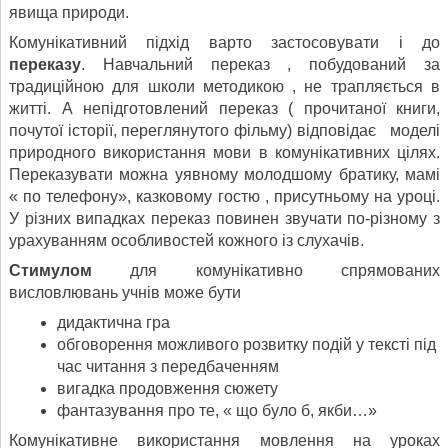
явища природи.
Комунікативний підхід варто застосовувати і до
переказу
. Навчальний переказ , побудований за
традиційною для школи методикою , не трапляється в
житті. А непідготовлений переказ ( прочитаної книги,
почутої історії, переглянутого фільму) відповідає моделі
природного використання мови в комунікативних цілях.
Переказувати можна уявному молодшому братику, мамі
« по телефону», казковому гостю , присутньому на уроці.
У різних випадках переказ повинен звучати по-різному з
урахуванням особливостей кожного із слухачів.
Стимулом
для комунікативно спрямованих
висловлювань учнів може бути
дидактична гра
обговорення можливого розвитку подій у тексті під
час читання з передбаченням
вигадка продовження сюжету
фантазування про те, « що було б, якби…»
Комунікативне використання мовлення на уроках