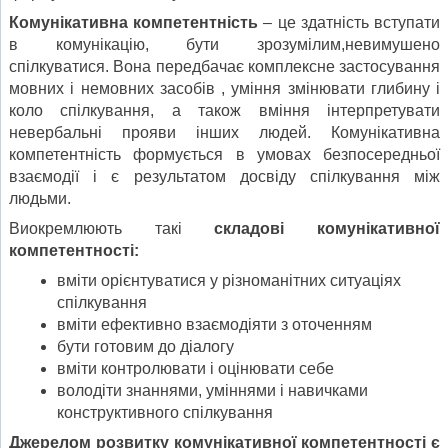
Комунікативна компетентність
– це здатність вступати
в комунікацію, бути зрозумілим,невимушено
спілкуватися. Вона передбачає комплексне застосування
мовних і немовних засобів , уміння змінювати глибину і
коло спілкування, а також вміння інтерпретувати
невербальні прояви інших людей. Комунікативна
компетентність формується в умовах безпосередньої
взаємодії і є результатом досвіду спілкування між
людьми.
Виокремлюють такі
складові комунікативної
компетентності:
вміти орієнтуватися у різноманітних ситуаціях
спілкування
вміти ефективно взаємодіяти з оточенням
бути готовим до діалогу
вміти контролювати і оцінювати себе
володіти знаннями, уміннями і навичками
конструктивного спілкування
Джерелом розвитку комунікативної компетентності є