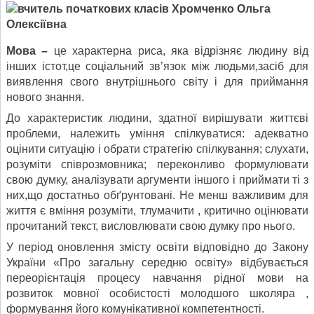
Мова –
це характерна риса, яка відрізняє людину від
інших істот,це соціальний зв’язок між людьми,засіб для
виявлення свого внутрішнього світу і для приймання
нового знання.
До характеристик людини, здатної вирішувати життєві
проблеми, належить уміння спілкуватися: адекватно
оцінити ситуацію і обрати стратегію спілкування; слухати,
розуміти співрозмовника; переконливо формулювати
свою думку, аналізувати аргументи іншого і приймати ті з
них,що достатньо обґрунтовані. Не менш важливим для
життя є вміння розуміти, тлумачити , критично оцінювати
прочитаний текст, висловлювати свою думку про нього.
У період оновлення змісту освіти відповідно до Закону
України «Про загальну середню освіту» відбувається
переорієнтація процесу навчання рідної мови на
розвиток мовної особистості молодшого школяра ,
формування його комунікативної компетентності.