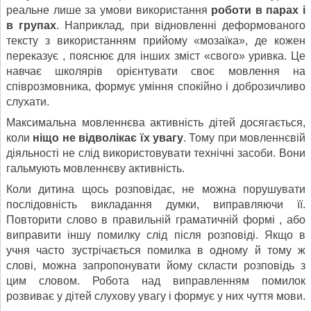
реальне лише за умови використання
роботи в парах і
в групах
. Наприклад, при відновленні деформованого
тексту з використанням прийому «мозаїка», де кожен
переказує , пояснює для інших зміст «свого» уривка. Це
навчає школярів орієнтувати своє мовлення на
співрозмовника, формує уміння спокійно і доброзичливо
слухати.
Максимальна мовленнєва активність дітей досягається,
коли
ніщо не
відволікає їх увагу
. Тому при мовленнєвій
діяльності не слід використовувати технічні засоби. Вони
гальмують мовленнєву активність.
Коли дитина щось розповідає, не можна порушувати
послідовність викладання думки, виправляючи її.
Повторити слово в правильній граматичній формі , або
виправити іншу помилку слід після розповіді. Якщо в
учня часто зустрічається помилка в одному й тому ж
слові, можна запропонувати йому скласти розповідь з
цим словом. Робота над виправленням помилок
розвиває у дітей слухову увагу і формує у них чуття мови.