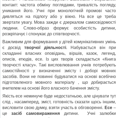
контакт: частота обміну поглядами, тривалість погляду,
уникання його. Учні при монологічній промові часто
дивляться на підлогу або у вікно. На все це треба
звертати увагу. Мова зажди є дзеркалом самосвідомості
людини. Слово-образ формує особистість дитини,
розкріпачує і спонукає до співтворчості.
Важливим для формування у дітей комунікативних умінь
є досвід
творчої діяльності
. Набувається він при
складанні власних оповідань, віршів, казок, легенд,
описів, етюдів, есе. Із цих творів складається «Книга
творчості класу». Такі висловлювання учнів потребують
самостійності у визначенні змісту і доборі мовних
засобів. Вони не повинні будуватися на основі всебічно
підготовленого мовного матеріалу , що добирається
вчителем на основі його власного бачення змісту.
Якість есе неминуче буде недостатньою, але цінувати тут
слід , насамперед, зміст, готовність сказати щось іншим,
висловити свою думку, взяти участь в обговоренні.
Есе
–
це
засіб самовираження
дитини. Учні залюбки