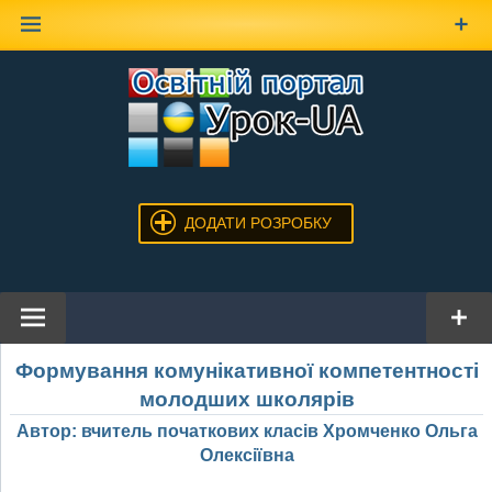
Наверх
ДОДАТИ РОЗРОБКУ
Формування комунікативної компетентності
молодших школярів
Автор: вчитель початкових класів Хромченко Ольга
Олексіївна