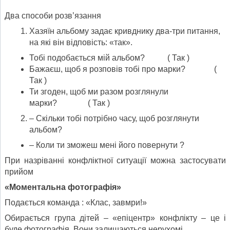
Два способи розв’язання
Хазяїн альбому задає кривднику два-три питання,
на які він відповість: «так».
Тобі подобається мій альбом? ( Так )
Бажаєш, щоб я розповів тобі про марки? (
Так )
Ти згоден, щоб ми разом розглянули
марки? ( Так )
– Скільки тобі потрібно часу, щоб розглянути
альбом?
– Коли ти зможеш мені його повернути ?
При назріванні конфліктної ситуації можна застосувати
прийом
«Моментальна фотографія»
Подається команда : «Клас, завмри!»
Обирається група дітей – «епіцентр» конфлікту – це і
буде фотографія. Вони залишаються нерухомі.