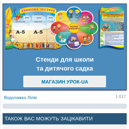
Стенди для школи
та дитячого садка
МАГАЗИН УРОК-UA
1 017
Водолажко Лілія
ТАКОЖ ВАС МОЖУТЬ ЗАЦІКАВИТИ