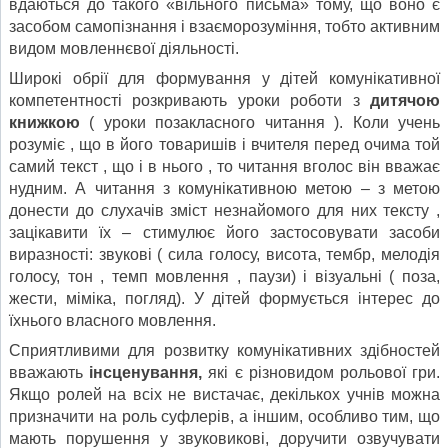
вдаються до такого «вільного письма» тому, що воно є
засобом самопізнання і взаєморозуміння, тобто активним
видом мовленнєвої діяльності.
Широкі обрії для формування у дітей комунікативної
компетентності розкривають уроки роботи з
дитячою
книжкою
( уроки позакласного читання ). Коли учень
розуміє , що в його товаришів і вчителя перед очима той
самий текст , що і в нього , то читання вголос він вважає
нудним. А читання з комунікативною метою – з метою
донести до слухачів зміст незнайомого для них тексту ,
зацікавити їх – стимулює його застосовувати засоби
виразності: звукові ( сила голосу, висота, тембр, мелодія
голосу, тон , темп мовлення , паузи) і візуальні ( поза,
жести, міміка, погляд). У дітей формується інтерес до
їхнього власного мовлення.
Сприятливими для розвитку комунікативних здібностей
вважають
інсценування,
які є різновидом рольової гри.
Якщо ролей на всіх не вистачає, декількох учнів можна
призначити на роль суфлерів, а іншим, особливо тим, що
мають порушення у звуковикові, доручити озвучувати