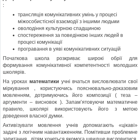
:
трансляція комунікативних умінь у процесі
міжособистісної взаємодії з іншими людьми
оволодіння культурною спадщиною
спостереження за поведінкою інших людей в
процесі комунікації
програвання в уяві комунікативних ситуацій
Початкова школа розкриває широкі обрії для
формування комунікативної компетентності молодших
школярів.
На уроках
математики
учні вчаться висловлювати свої
міркування , користуючись пояснювально-доказовим
мовленням, дотримуючись його композиції ( теза –
аргументи – висновок ). Запам’ятовуючи математичне
правило, школярі використовують його з метою
доведення власної думки.
Активізувати мовлення учнів допомагають «цікаві»
задачі з логічним навантаженням. Помітивши проблемне
запитання , дітям хочеться якомога швидше висловитися,