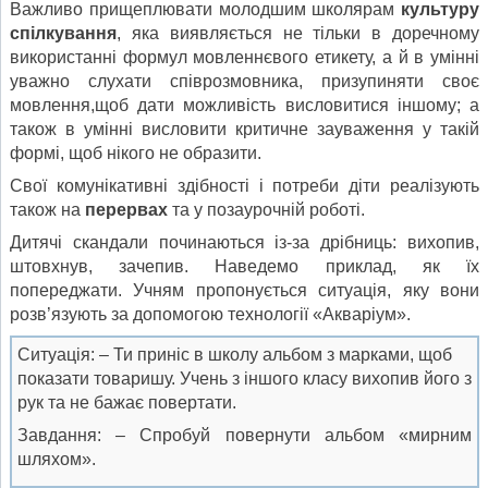
Важливо прищеплювати молодшим школярам
культуру
спілкування
, яка виявляється не тільки в доречному
використанні формул мовленнєвого етикету, а й в умінні
уважно слухати співрозмовника, призупиняти своє
мовлення,щоб дати можливість висловитися іншому; а
також в умінні висловити критичне зауваження у такій
формі, щоб нікого не образити.
Свої комунікативні здібності і потреби діти реалізують
також на
перервах
та у позаурочній роботі.
Дитячі скандали починаються із-за дрібниць: вихопив,
штовхнув, зачепив. Наведемо приклад, як їх
попереджати. Учням пропонується ситуація, яку вони
розв’язують за допомогою технології «Акваріум».
Ситуація: – Ти приніс в школу альбом з марками, щоб
показати товаришу. Учень з іншого класу вихопив його з
рук та не бажає повертати.
Завдання: – Спробуй повернути альбом «мирним
шляхом».