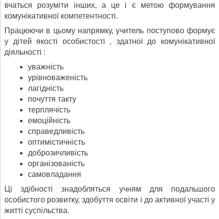
вчаться розуміти інших, а це і є метою формування
комунікативної компетентності.
Працюючи в цьому напрямку, учитель поступово формує
у дітей якості особистості , здатної до комунікативної
діяльності :
уважність
урівноваженість
лагідність
почуття такту
терплячість
емоційність
справедливість
оптимістичність
доброзичливість
організованість
самовладання
Ці здібності знадобляться учням для подальшого
особистого розвитку, здобуття освіти і до активної участі у
житті суспільства.