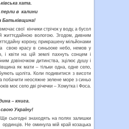
ьківська хата.
– перли в калини
а Батьківщина!
очає свої кінчики стрічок у воду, а бусол
й життєдайною вологою. Згодом, дивним
иттєдайну корону, прикрашену мільйонами
на свою красу в синьооке небо, немов у
, і квіти на цій землі пахнуть сонцем і
бним дзвіночком дитинства, зцілює душу і
івщина як мати – тільки одна, одне село,
 буяють щоліта. Коли подивитися з висоти
а побачити неосяжне зелене море з синьо
ків моє село дві річечки – Хомутка і Фоса.
дина – книга.
 свою Україну!
 Ще сьогодні знаходять на полях залишки
х ординців. Не оминула мій край козацька