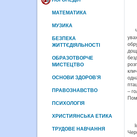
МАТЕМАТИКА
МУЗИКА
Чи д
ува
БЕЗПЕКА
обр
ЖИТТЄДІЯЛЬНОСТІ
дощ
без
ОБРАЗОТВОРЧЕ
роз
МИСТЕЦТВО
кли
ОСНОВИ ЗДОРОВ’Я
одн
пта
ПРАВОЗНАВСТВО
– го
Пом
ПСИХОЛОГІЯ
ХРИСТИЯНСЬКА ЕТИКА
Іст
ТРУДОВЕ НАВЧАННЯ
Чер