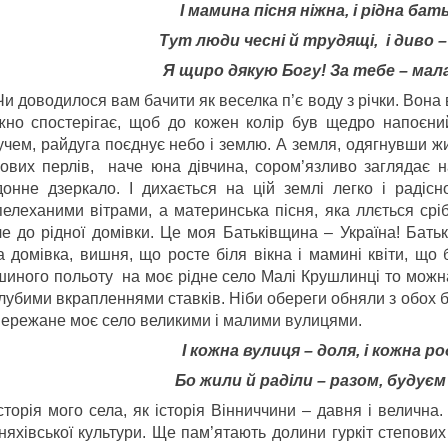
І мамина пісня ніжна, і рідна бат
Тут люди чесні й трудящі, і диво 
Я щиро дякую Богу! За тебе – мал
оводилося вам бачити як веселка п’є воду з річки. Вона вм
жно спостерігає, щоб до кожен колір був щедро напоєни
учем, райдуга поєднує небо і землю. А земля, одягнувши ж
ових перлів, наче юна дівчина, сором’язливо заглядає 
донне дзеркало. І дихається на цій землі легко і радісно
пелеханими вітрами, а материнська пісня, яка ллється срі
че до рідної домівки. Це моя Батьківщина – Україна! Батьк
а домівка, вишня, що росте біля вікна і мамині квіти, що
шиного польоту на моє рідне село Малі Крушлинці то можн
лубими вкрапленнями ставків. Ніби обереги обняли з обох бо
ережане моє село великими і малими вулицями.
І кожна вулиця – доля, і кожна ро
Бо жили й раділи – разом, будуєм
орія мого села, як історія Вінниччини – давня і велична.
няхівської культури. Ще пам’ятають долини гуркіт степови