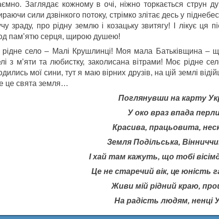
аємно. Заглядає кожному в очі, ніжно торкається струн ду
раючи сили дзвінкого потоку, стрімко злітає десь у піднебес
чу зраду, про рідну землю і козацьку звитягу! І лікує ця п
од пам’ятю серця, щирою душею!
 рідне село – Малі Крушлинці! Моя мала Батьківщина – 
елі з м’яти та любистку, заколисана вітрами! Моє рідне с
дились мої сини, тут я маю вірних друзів, на цій землі віді
е це свята земля…
Поглянувши на карту Укр
У око враз впада перли
Красива, працьовита, нес
Земля Подільська, Вінниччи
І хай там кажуть, що тобі вісі
Це не старечий вік, це юність г
Живи мій рідний краю, про
На радість людям, ненці У