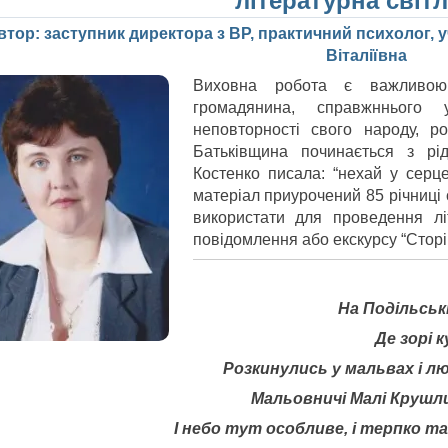
літературна світ
втор: заступник директора з ВР, практичний психолог, у
Віталіївна
Виховна робота є важливою
громадянина, справжннього 
неповторності свого народу, ро
Батьківщина починається з рід
Костенко писала: “нехай у серц
матеріал приурочений 85 річниці 
використати для проведення літ
повідомлення або екскурсу “Сторі
На Подільськ
Де зорі 
Розкинулись у мальвах і л
Мальовничі Малі Крушли
І небо тут особливе, і терпко та