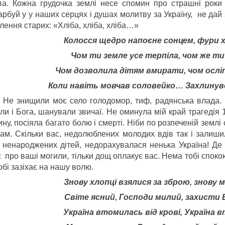
ва. Кожна грудочка землі несе спомин про страшні роки
рбуй у у наших серцях і душах молитву за Україну, не дай 
лення старих: «Хліба, хліба, хліба…»
Колосся щедро напоєне сонцем, фури хл
Чом ти земле усе терпіла, чом же ти
Чом дозволила дітям вмирати, чом ослі
Коли навіть мовчав соловейко… Захлинув
знищили моє село голодомор, тиф, радянська влада. Ви
или і Бога, шанували звичаї. Не оминула мій край трагедія
ну, посіяла багато болю і смерті. Ніби по розпеченій земл
кам. Скільки вас, недолюблених молодих вдів так і залишил
, ненароджених дітей, недорахувалася ненька Україна! Де 
 про ваші могили, тільки дощ оплакує вас. Нема тобі спокою 
бі зазіхає на нашу волю.
Знову хлопці взялися за зброю, знову м
Світе ясний, Господи милий, захисти 
Україна втомилась від крові, Україна в