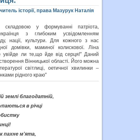
лиця.
читель історії, права Мазурук Наталія
 складовою у формуванні патріота,
українця з глибоким усвідомленням
ду, нації, культури. Для кожного з нас
ної домівки, маминої колискової. Ліна
е увійде ли те,що йде від серця!” Даний
створення Вінницької області. Його можна
ературої світлиці, оетичної хвилинки –
нками рідного краю”
ій землі благодатній,
купаються в річці
юбистку
нці!
к пахне м’ята,