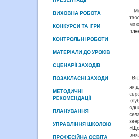
ПРЕЗЕНТАЦІЇ
Моє
ВИХОВНА РОБОТА
тво
маю
КОНКУРСИ ТА ІГРИ
плек
КОНТРОЛЬНІ РОБОТИ
МАТЕРІАЛИ ДО УРОКІВ
СЦЕНАРІЇ ЗАХОДІВ
Вісі
ПОЗАКЛАСНІ ЗАХОДИ
як д
МЕТОДИЧНІ
євр
РЕКОМЕНДАЦІЇ
клуб
одн
ПЛАНУВАННЯ
сел
зве
УПРАВЛІННЯ ШКОЛОЮ
«Щоб
вих
ПРОФЕСІЙНА ОСВІТА