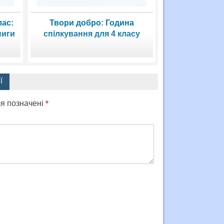
лас:
Твори добро: Година
ниги
спілкування для 4 класу
Ї
ля позначені
*