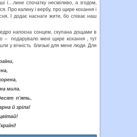
ші і…лине спочатку несміливо, а згодом,
ся. Про калину і вербу, про щире кохання і
існя. І додає наснаги жити, бо співає наш
щедро напоєна сонцем, скупана дощами в
ело – подарувало мені щире кохання , тут
йшли у вічність близькі для мене люди. Для
аїни,
на,
корена,
на мила.
мдесят п’ять,
арна й зріла!
цвітай!
країні!