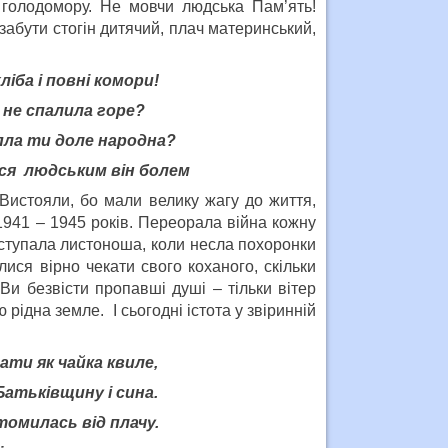
 голодомору. Не мовчи людська Пам’ять!
забути стогін дитячий, плач материнський,
іба і повні комори!
 не спалила горе?
пла ти доле народна?
ся людським він болем
стояли, бо мали велику жагу до життя,
 1941 – 1945 років. Переорала війна кожну
і ступала листоноша, коли несла похоронки
ися вірно чекати свого коханого, скільки
Ви безвісти пропавші душі – тільки вітер
рідна земле. І сьогодні істота у звіринній
ати як чайка квиле,
Батьківщину і сина.
томилась від плачу.