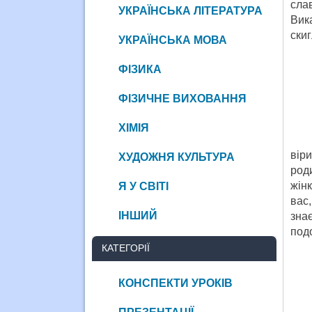
сла
УКРАЇНСЬКА ЛІТЕРАТУРА
Вика
скиг
УКРАЇНСЬКА МОВА
ФІЗИКА
ФІЗИЧНЕ ВИХОВАННЯ
ХІМІЯ
Не 
вір
ХУДОЖНЯ КУЛЬТУРА
роди
жін
Я У СВІТІ
вас
ІНШИЙ
знає
подо
КАТЕГОРІЇ
КОНСПЕКТИ УРОКІВ