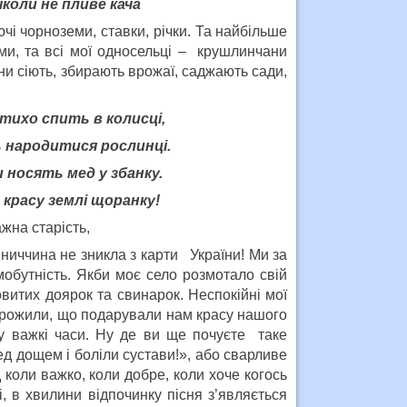
коли не пливе кача
і чорноземи, ставки, річки. Та найбільше
ми, та всі мої односельці – крушлинчани
ни сіють, збирають врожаї, саджають сади,
 тихо спить в колисці,
 народитися рослинці.
и носять мед у збанку.
красу землі щоранку!
жна старість,
інниччина не зникла з карти України! Ми за
мобутність. Якби моє село розмотало свій
овитих доярок та свинарок. Неспокійні мої
арожили, що подарували нам красу нашого
у важкі часи. Ну де ви ще почуєте таке
д дощем і боліли сустави!», або сварливе
 коли важко, коли добре, коли хоче когось
, в хвилини відпочинку пісня з’являється