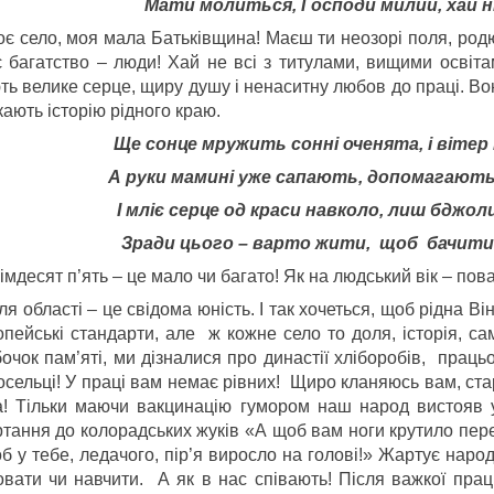
Мати молиться, Господи милий, хай ні
 село, моя мала Батьківщина! Маєш ти неозорі поля, родюч
є багатство – люди! Хай не всі з титулами, вищими освіта
ть велике серце, щиру душу і ненаситну любов до праці. Во
ають історію рідного краю.
Ще сонце мружить сонні оченята, і вітер
А руки мамині уже сапають, допомагають
І мліє серце од краси навколо, лиш бджол
Зради цього – варто жити, щоб бачити 
мдесят п’ять – це мало чи багато! Як на людський вік – пова
ля області – це свідома юність. І так хочеться, щоб рідна В
опейські стандарти, але ж кожне село то доля, історія, са
очок пам’яті, ми дізналися про династії хліборобів, праць
осельці! У праці вам немає рівних! Щиро кланяюсь вам, ст
а! Тільки маючи вакцинацію гумором наш народ вистояв 
ртання до колорадських жуків «А щоб вам ноги крутило пере
 у тебе, ледачого, пір’я виросло на голові!» Жартує народ
овати чи навчити. А як в нас співають! Після важкої праці