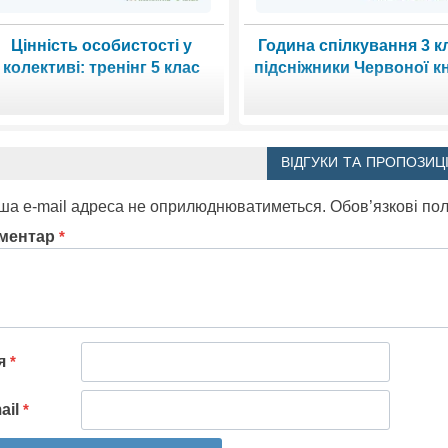
Цінність особистості у
Година спілкування 3 к
колективі: тренінг 5 клас
підсніжники Червоної к
ВІДГУКИ ТА ПРОПОЗИЦІ
ша e-mail адреса не оприлюднюватиметься.
Обов’язкові по
ментар
*
'я
*
ail
*