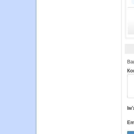
Ва
Ко
Ім
Em