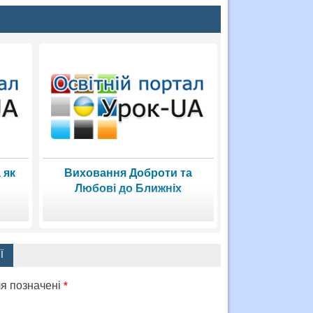
 як
Виховання Доброти та
Любові до Ближніх
Ї
ля позначені
*