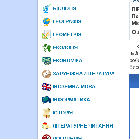
Ав
БІОЛОГІЯ
ПІ
По
ГЕОГРАФІЯ
Мі
Оц
ГЕОМЕТРІЯ
Фор
ЕКОЛОГІЯ
чуй
р
ЕКОНОМІКА
Вихо
ЗАРУБІЖНА ЛІТЕРАТУРА
ІНОЗЕМНА МОВА
ІНФОРМАТИКА
ІСТОРІЯ
ЛІТЕРАТУРНЕ ЧИТАННЯ
ЛОГОПЕДІЯ