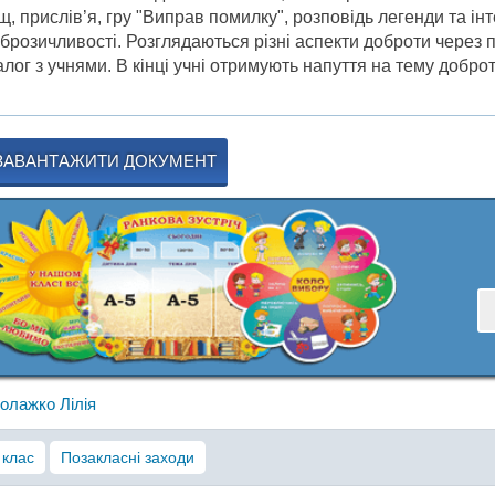
щ, прислів’я, гру "Виправ помилку", розповідь легенди та ін
брозичливості. Розглядаються різні аспекти доброти через п
алог з учнями. В кінці учні отримують напуття на тему доброт
ЗАВАНТАЖИТИ ДОКУМЕНТ
олажко Лілія
 клас
Позакласні заходи