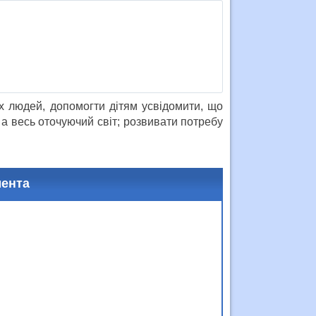
 людей, допомогти дітям усвідомити, що
а весь оточуючий світ; розвивати потребу
ти винагороди.
мента