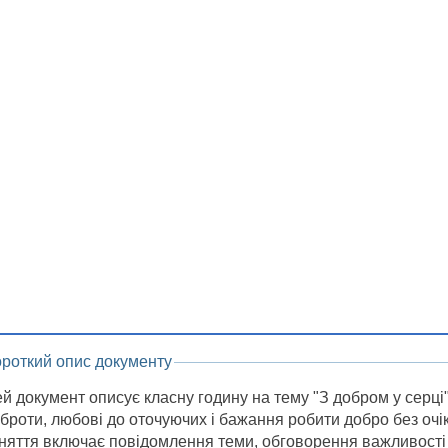
ороткий опис документу
й документ описує класну годину на тему "З добром у серці"
броти, любові до оточуючих і бажання робити добро без оч
няття включає повідомлення теми, обговорення важливості 