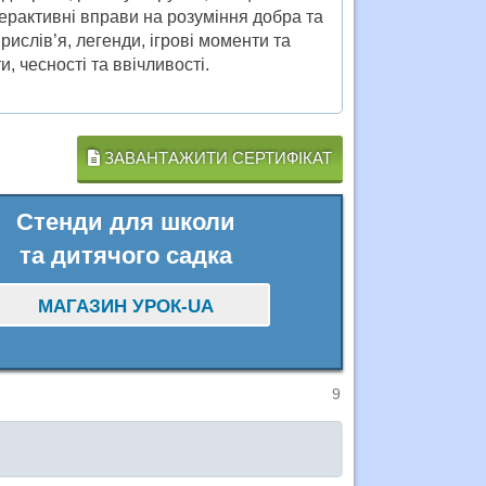
терактивні вправи на розуміння добра та
рислів’я, легенди, ігрові моменти та
и, чесності та ввічливості.
ЗАВАНТАЖИТИ СЕРТИФІКАТ
Стенди для школи
та дитячого садка
МАГАЗИН УРОК-UA
9