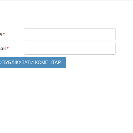
'я
*
ail
*