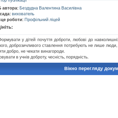
тор публікації
Б автора:
Бездудна Валентина Василівна
сада:
вихователь
сце роботи:
Профільний ліцей
ініть:
мувати у дітей почуття доброти, любові до навколишніх
ного, доброзичливого ставлення потребують не лише люди, 
обити добро, не чека
вувати в учнів доброту, чесність, порядність.
Вікно перегляду доку