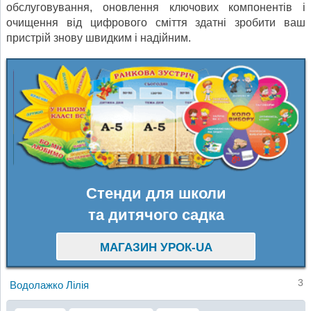
обслуговування, оновлення ключових компонентів і
очищення від цифрового сміття здатні зробити ваш
пристрій знову швидким і надійним.
Стенди для школи
та дитячого садка
МАГАЗИН УРОК-UA
3
Водолажко Лілія