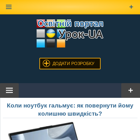
Наверх
ДОДАТИ РОЗРОБКУ
Коли ноутбук гальмує: як повернути йому
колишню швидкість?