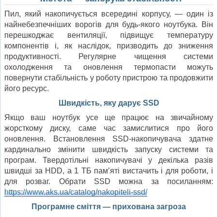
Пил, який накопичується всередині корпусу, — один із
найнебезпечніших ворогів для будь-якого ноутбука. Він
перешкоджає вентиляції, підвищує температуру
компонентів і, як наслідок, призводить до зниження
продуктивності. Регулярне чищення системи
охолодження та оновлення термопасти можуть
повернути стабільність у роботу пристрою та продовжити
його ресурс.
Швидкість, яку дарує SSD
Якщо ваш ноутбук усе ще працює на звичайному
жорсткому диску, саме час замислитися про його
оновлення. Встановлення SSD-накопичувача здатне
кардинально змінити швидкість запуску системи та
програм. Твердотільні накопичувачі у декілька разів
швидші за HDD, а 1 ТБ пам’яті вистачить і для роботи, і
для розваг. Обрати SSD можна за посиланням:
https://www.aks.ua/catalog/nakopiteli-ssd/
Програмне сміття — прихована загроза