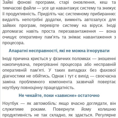
Зайві фонові програми, старі оновлення, кеш та
тимчасові файли — усе це навантажує систему та знижує
її продуктивність. Приділіть час системному прибиранню:
видаліть непотрібні додатки, вимкніть автозапуск для
зайвих програм, перевірте систему на віруси. Іноді
допомагає навіть проста перезавантаження — вона
очищує оперативну пам’ять та знімає навантаження з
процесора.
Апаратні несправності, які не можна ігнорувати
Іноді причина криється у фізичних поломках — зношенні
накопичувача, перегріванні процесора або несправній
оперативній пам’яті. У таких випадках без фахової
діагностики не обійтись. Однак і тут є вихід — своєчасна
заміна проблемного компонента зазвичай повертає
ноутбуку повноцінну працездатність.
Не чекайте, поки «зависне» остаточно
Ноутбук — як автомобіль: якщо вчасно доглядати, він
служитиме роками. Повернути йому колишню
продуктивність не так складно, як здається. Регулярне