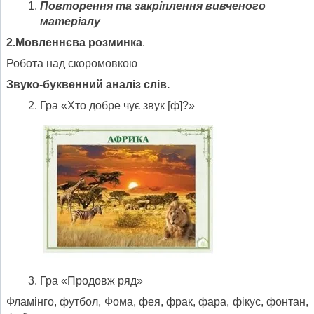
Повторення та закріплення вивченого
матеріалу
2.Мовленнєва розминка
.
Робота над скоромовкою
Звуко-буквенний аналіз слів.
Гра «Хто добре чує звук [ф]?»
Гра «Продовж ряд»
Фламінго, футбол, Фома, фея, фрак, фара, фікус, фонтан,