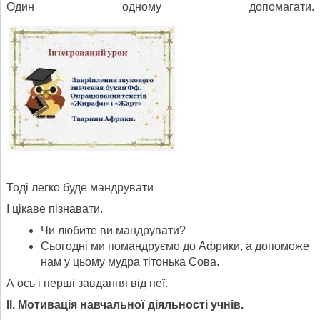
Один одному допомагати.
Тоді легко буде мандрувати
І цікаве пізнавати.
Чи любите ви мандрувати?
Сьогодні ми помандруємо до Африки, а допоможе
нам у цьому мудра тітонька Сова.
А ось і перші завдання від неї.
II
. Мотивація навчальної діяльності учнів.