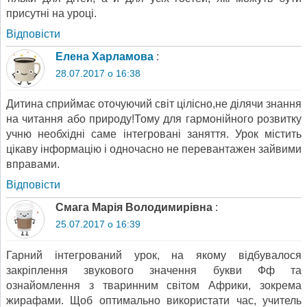
присутні на уроці.
Відповіcти
Елена Харламова
:
28.07.2017 о 16:38
Дитина сприймає оточуючий світ цілісно,не ділячи знання
на читання або природу!Тому для гармонійного розвитку
учню необхідні саме інтегровані заняття. Урок містить
цікаву інформацію і одночасно не перевантажен зайвими
вправами.
Відповіcти
Смага Марія Володимирівна
:
25.07.2017 о 16:39
Гарний інтегрований урок, на якому відбувалося
закріплення звукового значення букви Фф та
ознайомлення з тваринним світом Африки, зокрема
жирафами. Щоб оптимально використати час, учитель