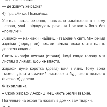
— де живуть жирафи?
4) Гра «Читає Незнайко».
Учитель читає речення, навмисно замінюючи в ньому
слова, учні відшукують речення і читають його без
«помилки».
Жирафи — найнижчі (найвищі) тварини у світі. Між їхніми
задніми (передніми) ногами вільно може стати навіть
доросла людина.
Спить жирафа лежачи (стоячи). Іноді кладе голову між
листям (гілками), щоб не впасти.
жирафи дуже коротка (довга) шия і язик. Тому вона
може дістати смачний листочок з будь-якого низького
(високого) дерева.
Фізхвилинка
–
Окрім жираф у Африці мешкають безліч тварин.
Погляньте на екран та назвіть відомих вам тварин.