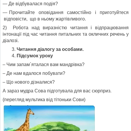
— Де відбувалася подія?
— Прочитайте оповідання самостійно і приготуйтеся
відповісти, що в ньому жартівливого.
2) Робота над виразністю читання і відпрацювання
інтонації під час читання питальних та окличних речень у
діалозі.
Читання діалогу за особами.
Підсумок уроку
– Чим запам´яталася вам мандрівка?
– Де нам вдалося побувати?
– Що нового дізналися?
А зараз мудра Сова підготувала для вас сюрприз.
(перегляд мультика від тітоньки Сови)