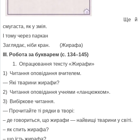
Ще й
смугаста, як у змія.
І тому через паркан
Заглядає, ніби кран. (Жирафа)
III. Робота за букварем (с. 134–145)
Опрацювання тексту «Жирафи»
1) Читання оповідання вчителем.
— Які тварини жирафи?
2) Читання оповідання учнями «ланцюжком».
3) Вибіркове читання.
— Прочитайте ті рядки в творі:
– де говориться, що жирафи — найвищі тварини у світі.
– як спить жирафа?
– що їсть жирафа?