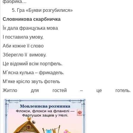
фабрика…
Гра «Букви розгубилися»
Словникова скарбничка
Їх дала французька мова
І поставила умову,
Аби кожне її слово
Зберегло її вимову.
Це відомий всім портфель.
М´ясна кулька – фрикадель.
М’яке крісло звуть фотель
Житло для гостей – це готель.