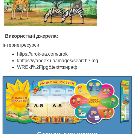
Використані джерела:
інтернетресурси
https://urok-ua.com/urok
f/https://yandex.ua/images/search?img
WREkI%2Fjpg&text=жираф