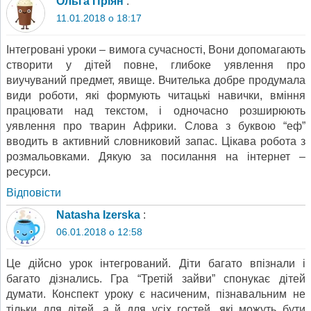
Ольга Пріян
:
11.01.2018 о 18:17
Інтегровані уроки – вимога сучасності, Вони допомагають
створити у дітей повне, глибоке уявлення про
виучуваний предмет, явище. Вчителька добре продумала
види роботи, які формують читацькі навички, вміння
працювати над текстом, і одночасно розширюють
уявлення про тварин Африки. Слова з буквою “еф”
вводить в активний словниковий запас. Цікава робота з
розмальовками. Дякую за посилання на інтернет –
ресурси.
Відповіcти
Natasha Izerska
:
06.01.2018 о 12:58
Це дійсно урок інтегрований. Діти багато впізнали і
багато дізнались. Гра “Третій зайви” спонукає дітей
думати. Конспект уроку є насиченим, пізнавальним не
тільки для дітей, а й для усіх гостей, які можуть бути