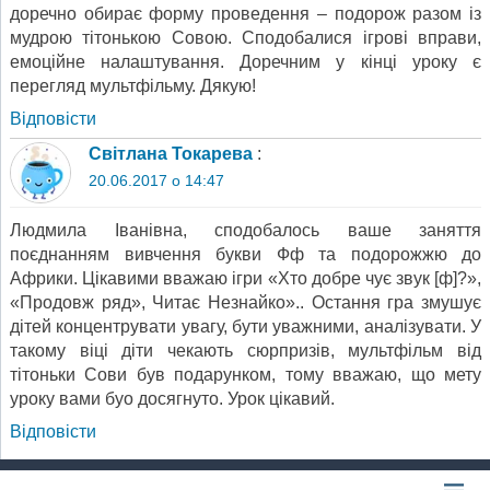
доречно обирає форму проведення – подорож разом із
мудрою тітонькою Совою. Сподобалися ігрові вправи,
емоційне налаштування. Доречним у кінці уроку є
перегляд мультфільму. Дякую!
Відповіcти
Світлана Токарева
:
20.06.2017 о 14:47
Людмила Іванівна, сподобалось ваше заняття
поєднанням вивчення букви Фф та подорожжю до
Африки. Цікавими вважаю ігри «Хто добре чує звук [ф]?»,
«Продовж ряд», Читає Незнайко».. Остання гра змушує
дітей концентрувати увагу, бути уважними, аналізувати. У
такому віці діти чекають сюрпризів, мультфільм від
тітоньки Сови був подарунком, тому вважаю, що мету
уроку вами буо досягнуто. Урок цікавий.
Відповіcти