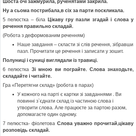
Шоста очі зажмурила, рученятами закрила.
Ну а сьома пострибала,в сіх за парти поскликала.
5 пелюстка – біла
Цікаву гру пазли згадай і слова у
речення правильно складай.
(Робота з деформованим реченням)
Наше завдання – скласти зі слів речення, зібравши
пазл. Прочитати це речення і записати у зошит.
Полуниці і суниці виглядали із травиці.
6 пелюстка
Зі мною ви пограйте. Слова знаходьте,
складайте і читайте.
Гра «Перетягни склад» (робота в парах)
У кожного на парті є картки зі завданнями . Ви
повинні з`єднати склад із частиною слова і
утворити слова. Але працюєте за партою разом,
допомагаєте один одному.
7 пелюстка- фіолетова
Слова уважно прочитай,цікаву
розповідь складай.