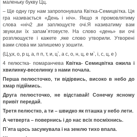
маленьку букву Цц.
– Ще одну гру нам запропонувала Квітка-Семицвітка. Ця
гра називається «День і ніч». Якщо я промовлятиму
слова «ніч2 ,ви заплющуєте очі.Я називатиму вам
звуки,ви їх запам`ятовуєте. На слово «день» ви очі
розплющуєте і кажете ,яке слово утворили. Утворені
вами слова ми запишемо у зошити.
(Ц,у,к, о, р ц, а, п п, т, и, ц`, а с, о, н, ц, е м`, і, с, ц, е )
4 пелюстка- помаранчева
Квітка- Семицвітка ожила і
хвилинку-веселинку з нами почала.
Перша пелюсточко, ти відірвись, високо в небо до
хмар підіймись.
Друга пелюсточко, не відставай! Сонечку ясному
привіт передай.
Третя пелюстко, а ти – швидко як пташка у небо лети.
А четверта – повернись і до нас всіх посміхнись.
П
`
ята щось засумувала і на землю тихо впала.