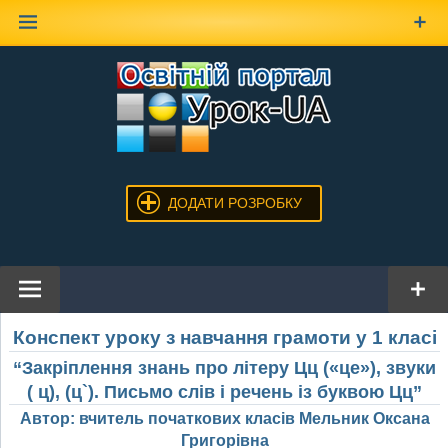
Наверх
ДОДАТИ РОЗРОБКУ
Конспект уроку з навчання грамоти у 1 класі
“Закріплення знань про літеру Цц («це»), звуки
( ц), (ц`). Письмо слів і речень із буквою Цц”
Автор: вчитель початкових класів Мельник Оксана
Григорівна