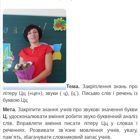
Тема.
Закріплення знань про
літеру Цц («це»), звуки ( ц), (ц`). Письмо слів і речень із
буквою Цц
Мета.
Закріпити знання учнів про звукові значення букви
Ц.
удосконалювати вміння робити звуко-буквенний аналіз
слів. Вправляти вміння писати літеру Цц у словах і
реченнях. Розвивати зв`язне мовлення учнів, увагу,
пам`ять, збагачувати словниковий запас учнів.