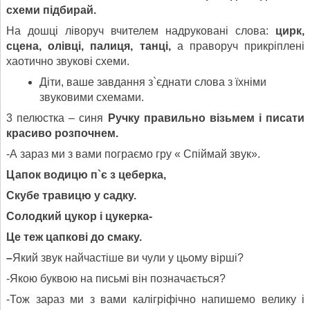
схеми підбирай.
На дошці ліворуч вчителем надруковані слова:
цирк,
сцена, олівці, палиця, танці,
а праворуч прикріплені
хаотично звукові схеми.
Діти, ваше завдання з`єднати слова з їхніми
звуковими схемами.
3 пелюстка – синя
Ручку правильно візьмем і писати
красиво розпочнем.
-А зараз ми з вами пограємо гру « Спіймай звук».
Цапок водицю п
`
є з цеберка,
Скубе травицю у садку.
Солодкий цукор і цукерка-
Це теж цапкові до смаку.
–
Який звук найчастіше ви чули у цьому вірші?
-Якою буквою на письмі він позначається?
-Тож зараз ми з вами калігріфічно напишемо велику і