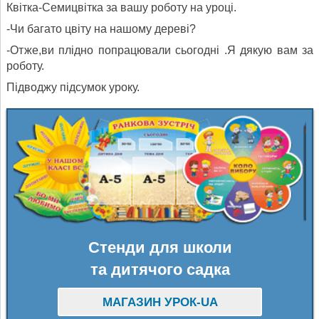
Квітка-Семицвітка за вашу роботу на уроці.
-Чи багато цвіту на нашому дереві?
-Отже,ви плідно попрацювали сьогодні .Я дякую вам за
роботу.
Підводжу підсумок уроку.
Стенди для школи
та дитячого садка
МАГАЗИН УРОК-UA