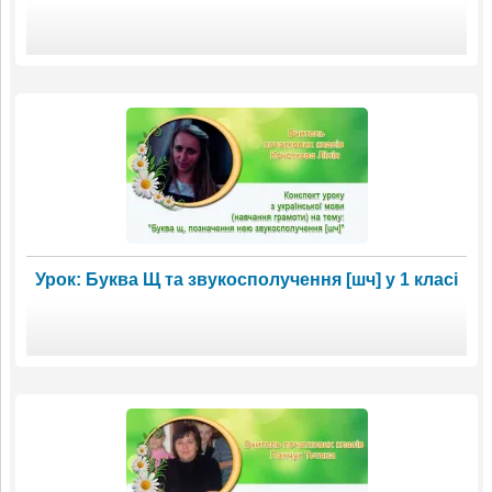
Урок: Буква Щ та звукосполучення [шч] у 1 класі