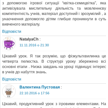
з допомогою ігрової ситуації “квітка-семицвітка”, яка
активізувала мислительну діяльність та мовленнєву
компетентність учнів, матеріал доступний і зрозумілий , а
унаочнення допомогло дітям глибше проникнути в суть
вивченого матеріалу.
Відповіcти
NatalyaCh
:
11.11.2016 о 21:30
Цікавий урок. Я так розумію, що фізкультхвилинка це
четверта пелюстка. В структурі уроку збережено всі
основні етапи . Низка завдань на уроці підвищує інтерес
в учнів до набуття знань.
Відповіcти
Валентина Пустовая
:
22.10.2016 о 17:56
Цікавий, продуктивний урок з ігровими елементами. На