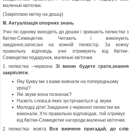
маленькі квіточки.
(Закріплюю квітку на дошці)
III
. Актуалізація опорних знань
Учні по одному виходять до дошки і зривають пелюстки з
Квітки-Семицвітки. Читають і виконують
завдання,записані на кожній пелюстці. За кожну
правильну відповідь учні отримують від Квітки-
Семицвітки подарунок, маленькі квіточки.
1 пелюстка –червона
Зі мною будете грати,знання
закріпляти.
Яку букву ми з вами вивчали на попередньому
уроці?
Які звуки вона позначає?
Назвіть слова,в яких зустрічаються ці звуки.
Молодці діти! Завдання з червоної пелюстки ви
виконали. Хто правильно відповідав, той отримує
від Квітки-Семицвітки нагороди,маленькі квіточки.
2 пелюстка- жовта
Все вивчене пригадай, до слів