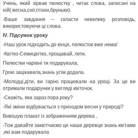
Учень, який зірвав пелюстку , читає слова, записані на
ній( весна,сніг,птахи,бруньки).
-Ваше завдання – скласти невелику розповідь,
використовуючи ці слова.
IV
. Підсумок уроку
-Наш урок підходить до кінця, пелюсток вже нема!
-Квітко-Семицвітко, прощавай, лети.
Пелюстки чарівні ти подарувала,
Грою зацікавила,знань усім додала.
-Молодці,діти, ви гарно працювали на уроці. За це ви
отримали подарунки у вигляді квіточок.
-Скажіть, яка зараз пора року?
-Які зміни відбувається з приходом весни у природі?
Вивішую плакат із зображенням дерева .
-Тож давайте заквітчаємо це наше деревце знань квітами
,які вам подарувала