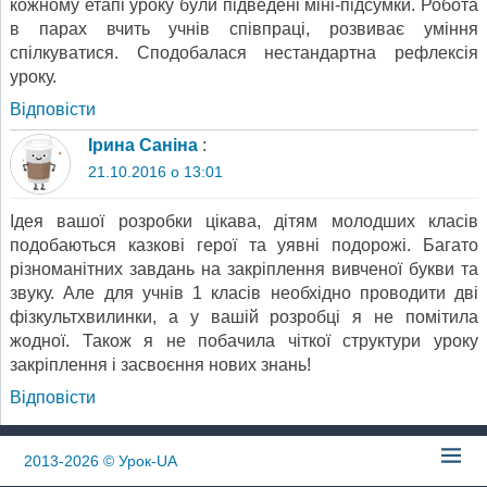
кожному етапі уроку були підведені міні-підсумки. Робота
в парах вчить учнів співпраці, розвиває уміння
спілкуватися. Сподобалася нестандартна рефлексія
уроку.
Відповіcти
Ірина Саніна
:
21.10.2016 о 13:01
Ідея вашої розробки цікава, дітям молодших класів
подобаються казкові герої та уявні подорожі. Багато
різноманітних завдань на закріплення вивченої букви та
звуку. Але для учнів 1 класів необхідно проводити дві
фізкультхвилинки, а у вашій розробці я не помітила
жодної. Також я не побачила чіткої структури уроку
закріплення і засвоєння нових знань!
Відповіcти
2013-2026
© Урок-UA