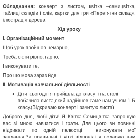
Обладнання:
конверт з листом, квітка –семицвітка,
таблиці складів і слів, картки для гри «Перетягни склад»,
ілюстрація дерева.
Хід уроку
I
. Організаційний момент
Щоб урок пройшов немарно,
Треба сісти рівно, гарно,
І виконувати те,
Про що мова зараз йде.
II
. Мотивація навчальної діяльності
Діти ,сьогодні я прийшла до класу ,і на столі
побачила листа,який надійшов саме нам,учням 1-Б
класу.(Відкриваю конверт і зачитую листа)
Доброго дня, любі діти! Я Квітка-Семицвітка запрошую
вас зі мною навчатися і грати. Для цього ви повинні
відривати по одній пелюстці і виконувати мої
завдання.За правильні і чіткі відповіді я подарую вам