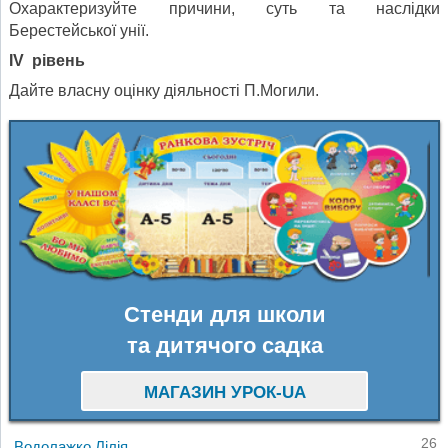
Охарактеризуйте причини, суть та наслідки
Берестейської унії.
І
V
рівень
Дайте власну оцінку діяльності П.Могили.
Стенди для школи
та дитячого садка
МАГАЗИН УРОК-UA
26
Водолажко Лілія