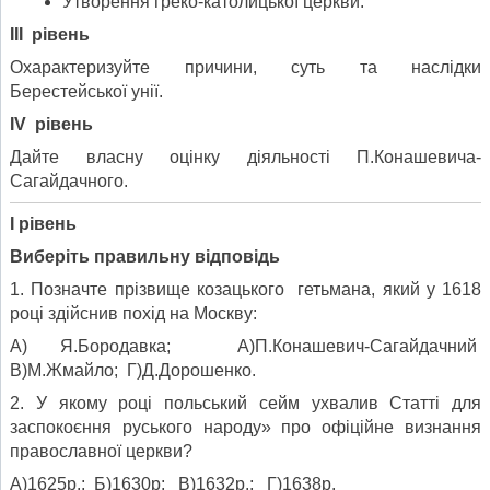
Утворення греко-католицької церкви.
ІІІ рівень
Охарактеризуйте причини, суть та наслідки
Берестейської унії.
І
V
рівень
Дайте власну оцінку діяльності П.Конашевича-
Сагайдачного.
І рівень
Виберіть правильну відповідь
1. Позначте прізвище козацького гетьмана, який у 1618
році здійснив похід на Москву:
А) Я.Бородавка; А)П.Конашевич-Сагайдачний
В)М.Жмайло; Г)Д.Дорошенко.
2. У якому році польський сейм ухвалив Статті для
заспокоєння руського народу» про офіційне визнання
православної церкви?
А)1625р.; Б)1630р; В)1632р.; Г)1638р.