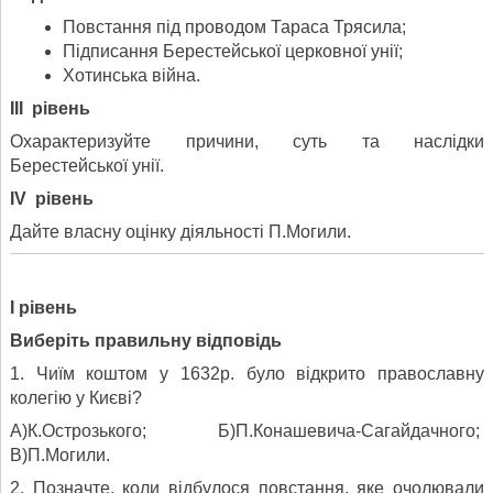
Повстання під проводом Тараса Трясила;
Підписання Берестейської церковної унії;
Хотинська війна.
ІІІ рівень
Охарактеризуйте причини, суть та наслідки
Берестейської унії.
І
V
рівень
Дайте власну оцінку діяльності П.Могили.
І рівень
Виберіть правильну відповідь
1. Чиїм коштом у 1632р. було відкрито православну
колегію у Києві?
А)К.Острозького; Б)П.Конашевича-Сагайдачного;
В)П.Могили.
2. Позначте, коли відбулося повстання, яке очолювали