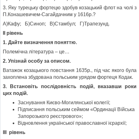
3. Яку турецьку фортецю здобув козацький флот на чолі з
П.Конашевичем-Сагайдачним у 1616р.?
А)Кафу; Б)Синоп; В)Стамбул; Г)Трапезунд.
ІІ рівень
1. Дайте визначення поняттю.
Полемічна література – це…
2. Упізнай особу за описом.
Ватажок козацького повстання 1635р., під час якого була
захоплена збудована польським урядом фортеця Кодак.
3. Встановіть послідовність подій, вказавши роки
цих подій.
Заснування Києво-Могилянської колегії;
Підписання польським сеймом «Ординації Війська
Запорозького реєстрового»;
Відновлення української православної ієрархії;
ІІІ рівень