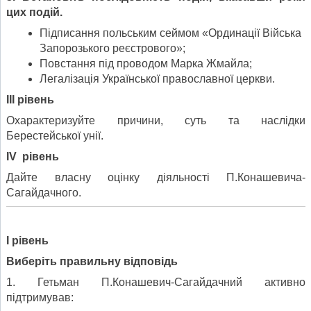
цих подій.
Підписання польським сеймом «Ординації Війська
Запорозького реєстрового»;
Повстання під проводом Марка Жмайла;
Легалізація Української православної церкви.
ІІІ рівень
Охарактеризуйте причини, суть та наслідки
Берестейської унії.
І
V
рівень
Дайте власну оцінку діяльності П.Конашевича-
Сагайдачного.
І рівень
Виберіть правильну відповідь
1. Гетьман П.Конашевич-Сагайдачний активно
підтримував: