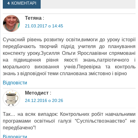
4 КОМЕНТАРІ
Тетяна
:
21.03.2017 о 14:45
Сучасний рівень розвитку освіти,вимоги до уроку історії
передбачають творчий підхід учителя до планування
конспекту уроку.Зусилля Ольги Ярославівни спрямовані
на підвищення рівня якості знань,патріотичного і
морального виховання учнів.Перевірка та контроль
знань з відповідної теми спланована змістовно і вірно
Відповіcти
Методист
:
24.12.2016 о 20:26
Так… на всяк випадок: Контрольних робіт навчальними
програмами освітньої галузі “Суспільствознавство” не
передбачено”!
Відповіcти