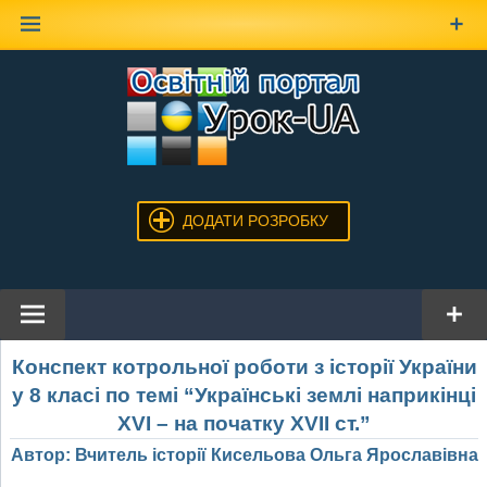
Наверх
ДОДАТИ РОЗРОБКУ
Конспект котрольної роботи з історії України
у 8 класі по темі “Українські землі наприкінці
ХVІ – на початку ХVІІ ст.”
Автор: Вчитель історії Кисельова Ольга Ярославівна