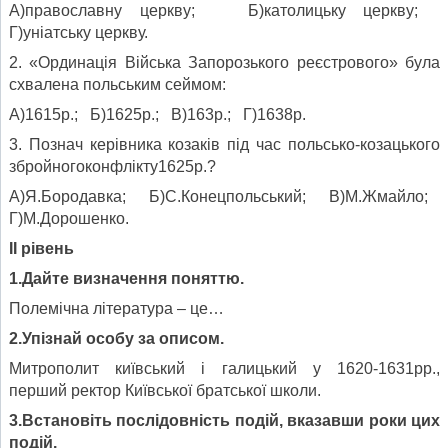
А)православну церкву; Б)католицьку церкву;
Г)уніатську церкву.
2. «Ординація Війська Запорозького реєстрового» була
схвалена польським сеймом:
А)1615р.; Б)1625р.; В)163р.; Г)1638р.
3. Познач керівника козаків під час польсько-козацького
збройногоконфлікту1625р.?
А)Я.Бородавка; Б)С.Конецпольський; В)М.Жмайло;
Г)М.Дорошенко.
ІІ рівень
1.Дайте визначення поняттю.
Полемічна література – це…
2.Упізнай особу за описом.
Митрополит київський і галицький у 1620-1631рр.,
перший ректор Київської братської школи.
3.Встановіть послідовність подій, вказавши роки цих
подій.