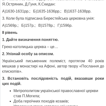
Я.Острянин, Д.Гуня, К.Скидан:
А)1630-1631рр.; Б)1635-1636рр.; В)1637-1638рр.
3. Коли була підписана Берестейська церковна унія:
А)1569р.; Б)157р.; В)1578р.; Г)1596р.
ІІ рівень
1. Дайте визначення поняттю.
Греко-католицька церква – це…
2. Упізнай особу за описом.
Український письменник полеміст, протягом 40 років
мешкав у монастирі на Афоні, автор твору «Послання до
єпископів».
3. Встановіть послідовність подій, вказавши роки
цих подій.
Митрополитом української православної церкви
став П.Могила;
Доба героїчних походів козаків;