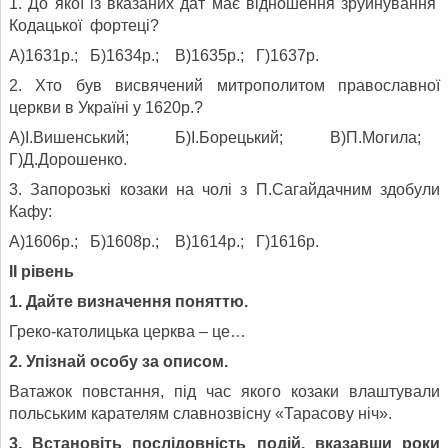
1. До якої із вказаних дат має відношення зруйнування
Кодацької фортеці?
А)1631р.; Б)1634р.; В)1635р.; Г)1637р.
2. Хто був висвячений митрополитом православної
церкви в Україні у 1620р.?
А)І.Вишенський; Б)І.Борецький; В)П.Могила;
Г)Д.Дорошенко.
3. Запорозькі козаки на чолі з П.Сагайдачним здобули
Кафу:
А)1606р.; Б)1608р.; В)1614р.; Г)1616р.
ІІ рівень
1. Дайте визначення поняттю.
Греко-католицька церква – це…
2. Упізнай особу за описом.
Ватажок повстання, під час якого козаки влаштували
польським карателям славнозвісну «Тарасову ніч».
3. Встановіть послідовність подій, вказавши роки