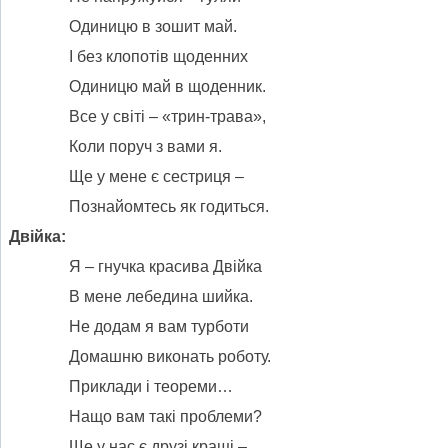
Одиницю в зошит май.
І без клопотів щоденних
Одиницю май в щоденник.
Все у світі – «трин-трава»,
Коли поруч з вами я.
Ще у мене є сестриця –
Познайомтесь як годиться.
Двійка:
Я – гнучка красива Двійка
В мене лебедина шийка.
Не додам я вам турботи
Домашню виконать роботу.
Приклади і теореми…
Нащо вам такі проблеми?
Ще у нас є друзі кращі –