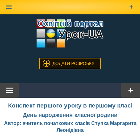
Наверх
ДОДАТИ РОЗРОБКУ
Конспект першого уроку в першому класі
День народження класної родини
Автор: вчитель початкових класів Ступка Маргарита
Леонідівна