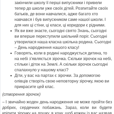
закінчили школу її перші випускники і привели
тепер до школи уже своїх дітей. Розпитайте своїх
батьків, де вони навчалися, адже багато хто
навчався і був випускником саме нашої школи. І
для них ці стіни, ці класи, ці коридори є рідними.
Як ви вже знаєте, сьогодні свято Знань, сьогодні
ви вперше переступили шкільний поріг. Сьогодні
утворилася наша класна шкільна родина. Сьогодні
– День народження нашого класу!
Говорять, коли в родині народжується дитина, то
на небі з’являється зірочка. Скільки зірочок на небі,
стільки і діток на Землі. А скільки зірочок сьогодні
спалахнуло у нашому класі?
Діти, у вас на партах є зірочки. За допомогою
олівців створіть свою неповторну зірочку, якою ви
прикрасите цей клас.
(створення зірочок)
– І звичайно жоден день народження не може пройти без
добрих, сердечних побажань. Зараз, коли ви будете
кріпити зірочку на дошку, я хочу, щоб кожен із вас назвав