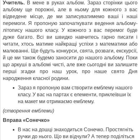
Учитель.
В мене в руках альбом. Зараз сторінки цього
альбому ще порожні, але в ньому для кожного з вас
відведене місце, де ми записуватимемо ваші і наші
перемоги. Я пропоную започаткувати ведення альбому-
літопису нашого класу. У кожного з вас перемог буде
дуже багато. Всі ви швидко навчитесь гарно писати і
читати, хтось матиме найкращі успіхи з математики або
малюванні. Ще будуть конкурси, свята, розваги, екскурсії,
й це ми також будемо заносити до нашого альбому. Поки
що аркуші в альбомі чисті, але вже сьогодні ви залишите
перші згадки про наш урок, про наше свято Дня
народження класної родини.
Зараз я пропоную вам створити емблему нашого
класу. У вас на партах є елементи, приклеївши їх
на макет ми отримаємо емблему.
(створення емблеми)
Вправа «Сонечко»
В нас на дошці знаходиться Сонечко. Простягніть
ручки до нього. Що ви відчули? А тепер поділіться