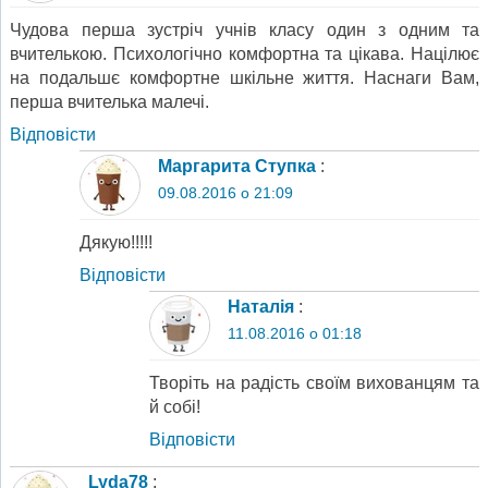
Чудова перша зустріч учнів класу один з одним та
вчителькою. Психологічно комфортна та цікава. Націлює
на подальшє комфортне шкільне життя. Наснаги Вам,
перша вчителька малечі.
Відповіcти
Маргарита Ступка
:
09.08.2016 о 21:09
Дякую!!!!!
Відповіcти
Наталія
:
11.08.2016 о 01:18
Творіть на радість своїм вихованцям та
й собі!
Відповіcти
Lyda78
: