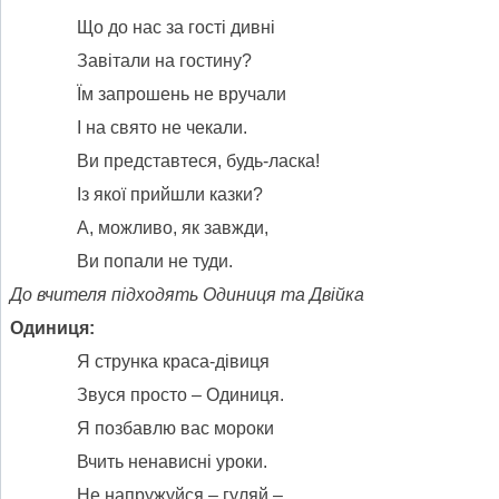
Що до нас за гості дивні
Завітали на гостину?
Їм запрошень не вручали
І на свято не чекали.
Ви представтеся, будь-ласка!
Із якої прийшли казки?
А, можливо, як завжди,
Ви попали не туди.
До
вчителя
підходять Одиниця та Двійка
Одиниця:
Я струнка краса-дівиця
Звуся просто – Одиниця.
Я позбавлю вас мороки
Вчить ненависні уроки.
Не напружуйся – гуляй –