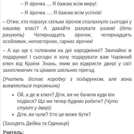
– Я зірочка … Я бажаю всім миру!
– Я зірочка …. Я бажаю всім успіхів!
– Отже, хто порахує скільки зірочок спалахнуло сьогодні у
нашому класі? А давайте рахувати разом!
(діти
рахують)
Чотирнадцять зірочок, чотирнадцять
особливих, неповторних, гарних зірочок!
– А що ще є головним на дні народженні? Звичайно ж
подарунки! І сьогодні я хочу подарувати вам Чарівний
ключ від Країни Знань, яким ви відкриєте двері у світ
захоплюючих та цікавих шкільних пригод.
(Учитель дістає коробку з подарунком, але вона
виявляється порожньою)
Ой, а де ж ключ? Діти, ви не бачили куди він
подівся? Що ми тепер будемо робити?
(Чути
стукіт у двері)
Діти, ви чули? Хто це може бути?
(Заходять Двійка та Одиниця)
Учитель
: