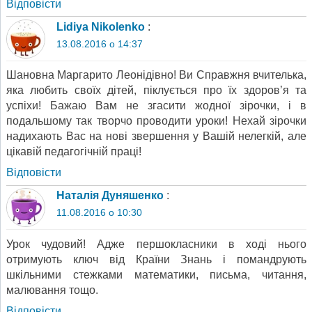
Відповіcти
Lidiya Nikolenko
:
13.08.2016 о 14:37
Шановна Маргарито Леонідівно! Ви Справжня вчителька,
яка любить своїх дітей, піклується про їх здоров’я та
успіхи! Бажаю Вам не згасити жодної зірочки, і в
подальшому так творчо проводити уроки! Нехай зірочки
надихають Вас на нові звершення у Вашій нелегкій, але
цікавій педагогічній праці!
Відповіcти
Наталія Дуняшенко
:
11.08.2016 о 10:30
Урок чудовий! Адже першокласники в ході нього
отримують ключ від Країни Знань і помандрують
шкільними стежками математики, письма, читання,
малювання тощо.
Відповіcти