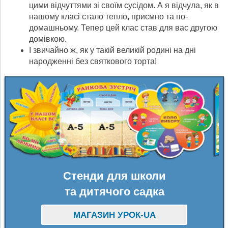
цими відчуттями зі своїм сусідом. А я відчула, як в
нашому класі стало тепло, приємно та по-
домашньому. Тепер цей клас став для вас другою
домівкою.
І звичайно ж, як у такій великій родині на дні
народженні без святкового торта!
Стенди для школи
та дитячого садка
МАГАЗИН УРОК-UA