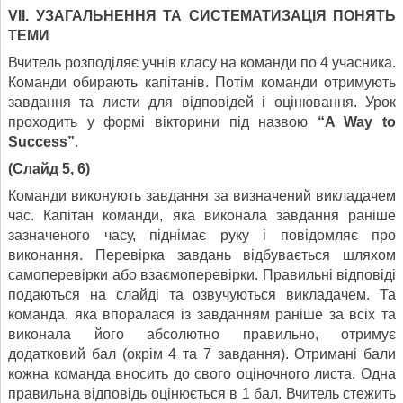
VI
І. УЗАГАЛЬНЕННЯ ТА СИСТЕМАТИЗАЦІЯ ПОНЯТЬ
ТЕМИ
Вчитель розподіляє учнів класу на команди по 4 учасника.
Команди обирають капітанів. Потім команди отримують
завдання та листи для відповідей і оцінювання. Урок
проходить у формі вікторини під назвою
“A Way to
Success”
.
(Слайд 5, 6)
Команди виконують завдання за визначений викладачем
час. Капітан команди, яка виконала завдання раніше
зазначеного часу, піднімає руку і повідомляє про
виконання. Перевірка завдань відбувається шляхом
самоперевірки або взаємоперевірки. Правильні відповіді
подаються на слайді та озвучуються викладачем. Та
команда, яка впоралася із завданням раніше за всіх та
виконала його абсолютно правильно, отримує
додатковий бал (окрім 4 та 7 завдання). Отримані бали
кожна команда вносить до свого оціночного листа. Одна
правильна відповідь оцінюється в 1 бал. Вчитель стежить