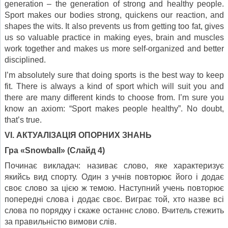
generation – the generation of strong and healthy people.
Sport makes our bodies strong, quickens our reaction, and
shapes the wits. It also prevents us from getting too fat, gives
us so valuable practice in making eyes, brain and muscles
work together and makes us more self-organized and better
disciplined.
I’m absolutely sure that doing sports is the best way to keep
fit. There is always a kind of sport which will suit you and
there are many different kinds to choose from. I’m sure you
know an axiom: “Sport makes people healthy”. No doubt,
that’s true.
V
І. АКТУАЛІЗАЦІЯ ОПОРНИХ ЗНАНЬ
Гра «
Snowball
»
(Слайд 4)
Починає викладач: називає слово, яке характеризує
якийсь вид спорту. Один з учнів повторює його і додає
своє слово за цією ж темою. Наступний учень повторює
попередні слова і додає своє. Виграє той, хто назве всі
слова по порядку і скаже останнє слово. Вчитель стежить
за правильністю вимови слів.