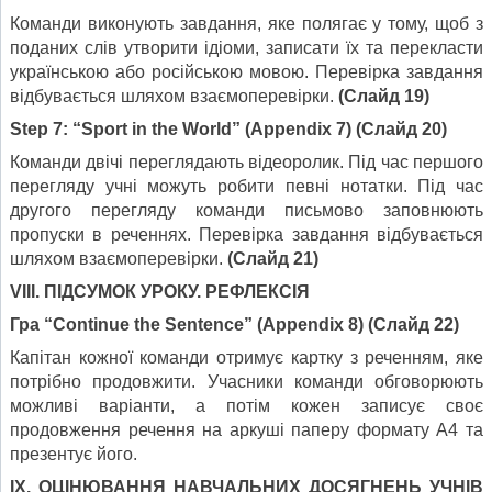
Команди виконують завдання, яке полягає у тому, щоб з
поданих слів утворити ідіоми, записати їх та перекласти
українською або російською мовою. Перевірка завдання
відбувається шляхом взаємоперевірки.
(Слайд 19)
Step 7: “Sport in the World” (Appendix 7)
(Слайд 20)
Команди двічі переглядають відеоролик. Під час першого
перегляду учні можуть робити певні нотатки. Під час
другого перегляду команди письмово заповнюють
пропуски в реченнях. Перевірка завдання відбувається
шляхом взаємоперевірки.
(Слайд 21)
VI
І
I
. ПІДСУМОК УРОКУ. РЕФЛЕКСІЯ
Гра
“Continue the Sentence”
(
Appendix 8)
(Слайд 22)
Капітан кожної команди отримує картку з реченням, яке
потрібно продовжити. Учасники команди обговорюють
можливі варіанти, а потім кожен записує своє
продовження речення на аркуші паперу формату А4 та
презентує його.
ІХ. ОЦІНЮВАННЯ НАВЧАЛЬНИХ ДОСЯГНЕНЬ УЧНІВ