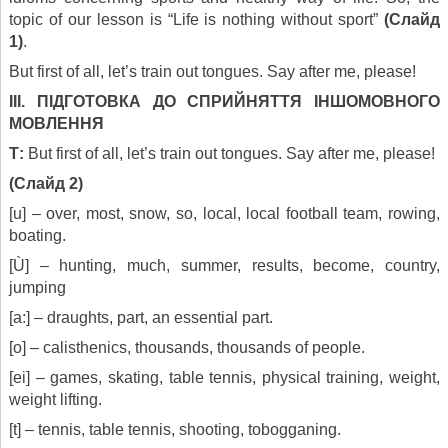
topic of our lesson is “Life is nothing without sport”
(
Слайд
1)
.
But first of all, let’s train out tongues. Say after me, please!
ІІІ. ПІДГОТОВКА ДО СПРИЙНЯТТЯ ІНШОМОВНОГО
МОВЛЕННЯ
Т:
But first of all, let’s train out tongues. Say after me, please!
(
Слайд
2)
[u] – over, most, snow, so, local, local football team, rowing,
boating.
[Ù] – hunting, much, summer, results, become, country,
jumping
[a:] – draughts, part, an essential part.
[o] – calisthenics, thousands, thousands of people.
[ei] – games, skating, table tennis, physical training, weight,
weight lifting.
[t] – tennis, table tennis, shooting, tobogganing.