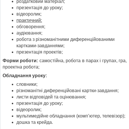
роздатковий матеріал;
презентація до уроку;
відеоролик;
практичний:
обговорення;
аудіювання;
робота з різноманітними диференційованими
картками-завданнями;
презентація проектів;
Форми роботи:
самостійна, робота в парах і групах, гра,
проектна робота;
Обладнання уроку:
словники;
різноманітні диференційовані картки-завдання;
листи відповідей та оцінювання;
презентація до уроку;
відеоролик;
мультимедійне обладнання (комп’ютер, телевізор);
дошка та крейда.