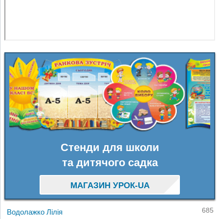
Стенди для школи
та дитячого садка
МАГАЗИН УРОК-UA
685
Водолажко Лілія