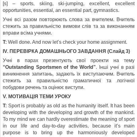
[s] – sports, skiing, ski-jumping, excellent, excellent
opportunities, essential, an essential part, gymnastics.
Учні всі разом повторюють слова за вчителем. Вчитель
стежить за правильністю вимови слів та за виконанням
вправи всіма учнями.
T:
Well done. And now let’s check your home assignment.
IV
.
ПЕРЕВІРКА ДОМАШНЬОГО ЗАВДАННЯ (Слайд 3)
Учні в парах презентують свої проекти на тему
“
Outstanding
Sportsmen
of
the
World
”
. Інші учні в разі
виникнення запитань, задають їх виступаючим. Вчитель
стежить за правильністю граматичної та логічної
побудови речень та оцінює виступи.
V
.
МОТИВАЦІЯ ТЕМИ УРОКУ
T:
Sport is probably as old as the humanity itself. It has been
developing with the developing and growth of the mankind.
To my mind we can hardly overestimate the meaning of sport
in our life and day-to-day activities, because it’s main
purpose is to bring up the harmoniously developed