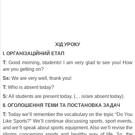
ХІД УРОКУ
І. ОРГАНІЗАЦІЙНИЙ ЕТАП
T:
Good morning, students! I am very glad to see you! How
are you getting on?
Ss:
We are very well, thank you!
T:
Who is absent today?
S:
All students are present today. (… is/are absent today).
ІІ. ОГОЛОШЕННЯ ТЕМИ
ТА ПОСТАНОВКА ЗАДАЧ
T:
Today we’ll remember the vocabulary on the topic “Do You
Like Sports?” We’ll continue discussing sports, sport events,
and we’ll speak about sports equipment. Also we’ll revise the
idioms concerning sports and healthy way of life. So, the