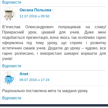
Відповіcти
Оксана Польова
:
12.07.2016 о 09:50
В’ячеслав Олександрович попрацював на славу!
Прекрасний урок, цікавий для учнів. Дуже мені
подобається презентація, вона якось так особливо гарно
оформлена під тему уроку, що сприяє і розвитку
естетичних смаків учнів. Додаток до уроку – чудово, все
гарно розписано, і використані шикарні воркшіти для
учнів!
Відповіcти
Anet
:
09.07.2016 о 17:24
Раціо­нально поставлена мета та завданя уроку.
Відповіcти