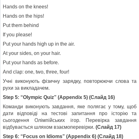
Hands on the knees!
Hands on the hips!
Put them behind
If you please!
Put your hands high up in the air.
At your sides, on your hair.
Put your hands as before.
And clap: one, two, three, four!
Учні виконують фізичну зарядку, повторюючи слова та
рухи за викладачем.
Step 5: “Olympic Quiz” (Appendix 5)
(Слайд 16)
Команди виконують завдання, яке полягає у тому, щоб
дати відповіді на тестові запитання про історію та
сьогодення Олімпійських ігор. Перевірка завдання
відбувається шляхом взаємоперевірки.
(Слайд 17)
Step 6: “Focus on Idioms” (Appendix 6)
(Слайд 18)