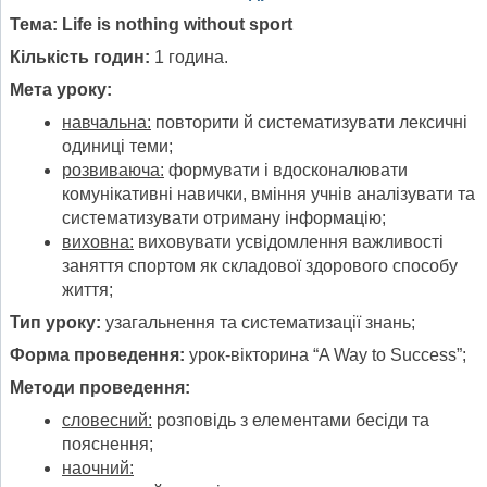
Тема:
Life
is
nothing
without
sport
Кількість годин:
1 година.
Мета уроку:
навчальна:
повторити й систематизувати лексичні
одиниці теми;
розвиваюча:
формувати і вдосконалювати
комунікативні навички, вміння учнів аналізувати та
систематизувати отриману інформацію;
виховна:
виховувати усвідомлення важливості
заняття спортом як складової здорового способу
життя;
Тип уроку:
узагальнення та систематизації знань;
Форма проведення:
урок-вікторина “A Way to Success”;
Методи проведення:
словесний:
розповідь з елементами бесіди та
пояснення;
наочний: