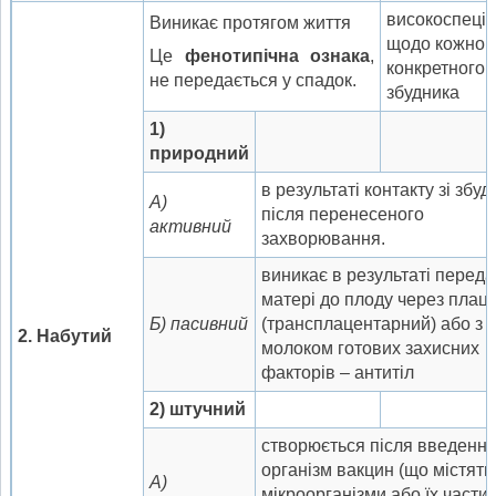
високоспеці
Виникає протягом життя
щодо кожног
Це
фенотипічн
а
ознака
,
конкретного
не передається у спадок.
збудника
1)
природний
в результаті контакту зі збу
А)
після перенесеного
активн
и
й
захворювання.
виникає в результаті передач
матері до плоду через плац
Б) пасивн
и
й
(трансплацентарний) або з
2.
Набутий
молоком готових захисних
факторів – антитіл
2)
штучний
створюється після введення
організм вакцин (що містять
А)
мікроорганізми або їх части