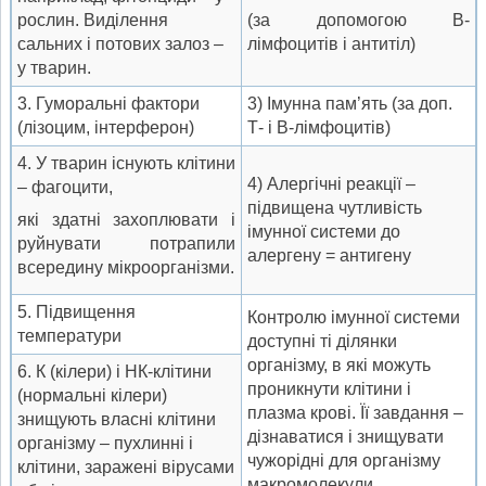
рослин. Виділення
(за допомогою В-
сальних і потових залоз –
лімфоцитів і антитіл)
у тварин.
3. Гуморальні фактори
3) Імунна пам’ять (за доп.
(лізоцим, інтерферон)
Т- і В-лімфоцитів)
4. У тварин існують клітини
4) Алергічні реакції –
– фагоцити,
підвищена чутливість
які здатні захоплювати і
імунної системи до
руйнувати потрапили
алергену = антигену
всередину мікроорганізми.
5. Підвищення
Контролю імунної системи
температури
доступні ті ділянки
організму, в які можуть
6. К (кілери) і НК-клітини
проникнути клітини і
(нормальні кілери)
плазма крові. Її завдання –
знищують власні клітини
дізнаватися і знищувати
організму – пухлинні і
чужорідні для організму
клітини, заражені вірусами
макромолекули.