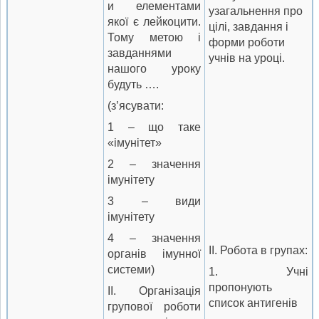
и елементами
узагальнення про
якої є лейкоцити.
цілі, завдання і
Тому метою і
форми роботи
завданнями
учнів на уроці.
нашого уроку
будуть ….
(з’ясувати:
1 – що таке
«імунітет»
2 – значення
імунітету
3 – види
імунітету
4 – значення
II. Робота в групах:
органів імунної
системи)
1. Учні
пропонують
II. Організація
список антигенів
групової роботи