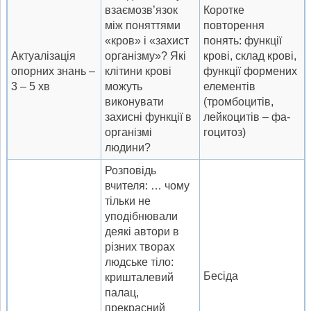
взаємозв’язок
Коротке
між поняттями
повторення
«кров» і «захист
понять: функції
Актуалізація
організму»? Які
крові, склад крові,
опорних знань –
клітини крові
функції формених
3 – 5 хв
можуть
елементів
виконувати
(тромбоцитів,
захисні функції в
лейкоцитів – фа-
організмі
гоцитоз)
людини?
Розповідь
вчителя: … чому
тільки не
уподібнювали
деякі автори в
різних творах
людське тіло:
Бесіда
кришталевий
палац,
прекрасний