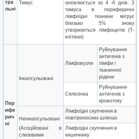
тра
Тимус
оновлюється за 4 -6 днів. З
льн
і
тимуса в периферичні
лімфоїдні тканини мігрує
близько 5% знову
утворюються лімфоцитів (Т-
клітини)
Руйнування
антигенів з
Лімфовузли
лімфи і
тканинної
рідини
Інкапсульовані
Руйнування
Селезінка
антигенів з
кровотоку
П
ер
ифе
Лімфоїдні скупчення в
рич
повітроносних шляхах
Неінкапсульовані
ні
(Асоційовані зі
Лімфоїдні скупчення в
слизовими
кишечнику