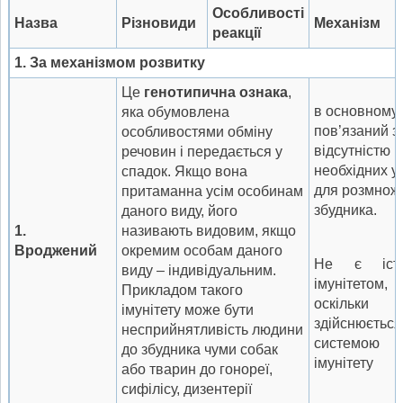
Особливості
Назва
Р
ізновиди
Механ
і
зм
реакції
1.
За
механ
ізмом
р
озвитку
Це
генотипична ознака
,
в основному
яка обумовлена
пов’язаний з
особливостями обміну
відсутністю
речовин і передається у
необхідних у
спадок. Якщо вона
для розмнож
притаманна усім особинам
збудника.
даного виду, його
1.
називають видовим, якщо
Вро
джений
окремим особам даного
Не є істи
виду – індивідуальним.
імунітетом,
Прикладом такого
оскільк
імунітету може бути
здійснюється
несприйнятливість людини
системою
до збудника чуми собак
імунітету
або тварин до гонореї,
сифілісу, дизентерії