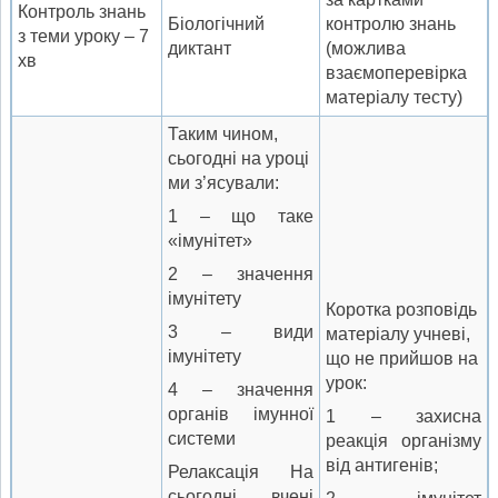
Контроль знань
Біологічний
контролю знань
з теми уроку – 7
диктант
(можлива
хв
взаємоперевірка
матеріалу тесту)
Таким чином,
сьогодні на уроці
ми з’ясували:
1 – що таке
«імунітет»
2 – значення
імунітету
Коротка розповідь
3 – види
матеріалу учневі,
імунітету
що не прийшов на
урок:
4 – значення
органів імунної
1 – захисна
системи
реакція організму
від антигенів;
Релаксація На
сьогодні вчені