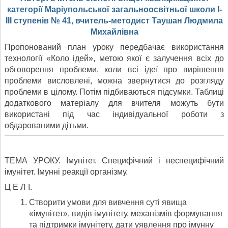
категорії Маріупольської загальноосвітньої школи І-
ІІІ ступенів № 41, вчитель-методист Таушан Людмила
Михайлівна
Пропонований план уроку передбачає використання
технології «Коло ідей», метою якої є залучення всіх до
обговорення проблеми, коли всі ідеї про вирішення
проблеми висловлені, можна звернутися до розгляду
проблеми в цілому. Потім підбиваються підсумки. Таблиці
додаткового матеріалу для вчителя можуть бути
використані під час індивідуальної роботи з
обдарованими дітьми.
ТЕМА УРОКУ. Імунітет. Специфічний і неспецифічний
імунітет. Імунні реакції організму.
Ц Е Л І.
Створити умови для вивчення суті явища
«імунітет», видів імунітету, механізмів формування
та підтримки імунітету, дати уявлення про імунну