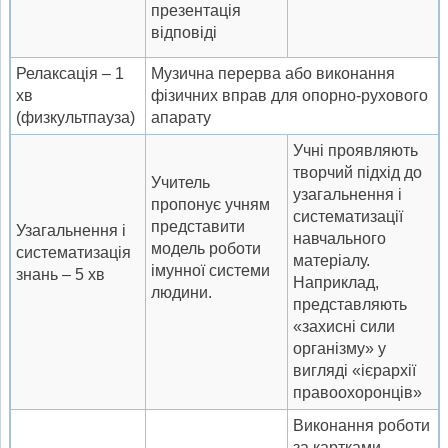
презентація
відповіді
Релаксація – 1
Музична перерва або виконання
хв
фізичних вправ для опорно-рухового
(физкультпауза)
апарату
Учні проявляють
творчий підхід до
Учитель
узагальнення і
пропонує учням
систематизації
представити
Узагальнення і
навчального
модель роботи
систематизація
матеріалу.
імунної системи
знань – 5 хв
Наприклад,
людини.
представляють
«захисні сили
організму» у
вигляді «ієрархії
правоохоронців»
Виконання роботи
за картками