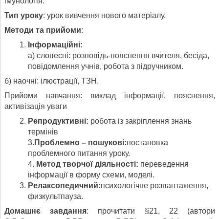
імунологія.
Тип урок
у
: урок вивчення нового матеріалу.
Метод
и
та прийоми
:
Інформац
ійні
:
а) словесні: розповідь-пояснення вчителя, бесіда,
повідомлення учнів, робота з підручником.
б) наочні: ілюстрації, ТЗН.
Прийоми навчання: виклад інформації, пояснення,
активізація уваги
Репродуктивн
і
:
робота із закріплення знань
термінів
3.
Проблемно –
пошукові
:
постановка
проблемного питання уроку.
4.
Метод
творчої діяльності
:
переведення
інформації в форму схеми, моделі.
Релаксопедич
ний
:
психологічне розвантаження,
физкультпауза.
Домашнє завдання
: прочитати §21, 22 (автори