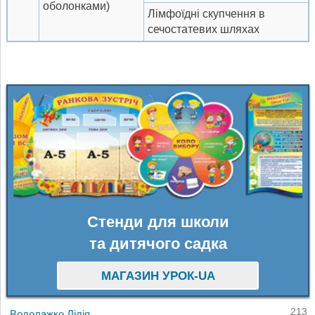
оболонками)
Лімфоїдні скупчення в
сечостатевих шляхах
Стенди для школи
та дитячого садка
МАГАЗИН УРОК-UA
213
Водолажко Лілія