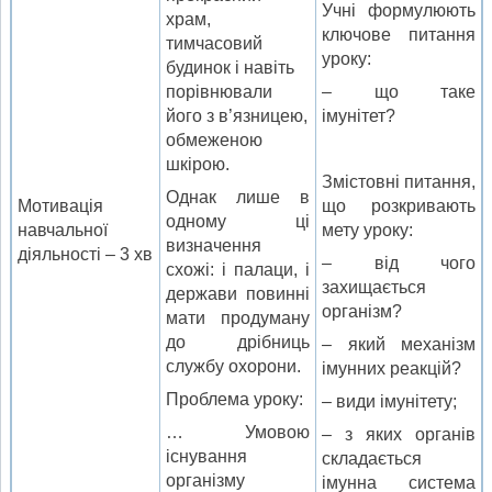
Учні формулюють
храм,
ключове питання
тимчасовий
уроку:
будинок і навіть
порівнювали
– що таке
його з в’язницею,
імунітет?
обмеженою
шкірою.
Змістовні питання,
Однак лише в
Мотивація
що розкривають
одному ці
навчальної
мету уроку:
визначення
діяльності – 3 хв
– від чого
схожі: і палаци, і
захищається
держави повинні
організм?
мати продуману
до дрібниць
– який механізм
службу охорони.
імунних реакцій?
Проблема уроку:
– види імунітету;
… Умовою
– з яких органів
існування
складається
організму
імунна система