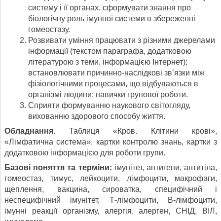
систему і її органах, сформувати знання про
біологічну роль імунної системи в збереженні
гомеостазу.
Розвивати уміння працювати з різними джерелами
інформації (текстом параграфа, додатковою
літературою з теми, інформацією Інтернет);
встановлювати причинно-наслідкові зв’язки між
фізіологічними процесами, що відбуваються в
організмі людини; навички групової роботи.
Сприяти формуванню наукового світогляду,
вихованню здорового способу життя.
Обладнання
.
Таблиця «Кров. Клітини крові»,
«Лімфатична система», картки контролю знань, картки з
додатковою інформацією для роботи групи.
Базов
і
поня
ття
та терміни
:
імунітет, антигени, антитіла,
гомеостаз, тимус, лейкоцити, лімфоцити, макрофаги,
щеплення, вакцина, сироватка, специфічний і
неспецифічний імунітет, Т-лімфоцити, В-лімфоцити,
імунні реакції організму, алергія, алерген, СНІД, ВІЛ,