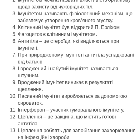
щодо захисту від чужорідних тіл.
Імунітетом називають фізіологічний механізм, що
забезпечує утворення кров’яного згустку.
Клітинний імунітет був відкритий П. Ерліхом
Фагоцитоз є клітинним імунітетом.
Антитіла – це стероїди, які виділяються при
імунітеті.
При природженому імунітеті антитіла успадковані
від батьків
І вроджений і набутий імунітет називається
штучним.
Вроджений імунітет виникає в результаті
щеплення.
Пасивний імунітет виробляється за допомогою
сироваток.
Інтерферон – учасник гуморального імунітету.
Щеплення – це вакцина, що містить готові
антитіла.
Щеплення роблять для запобігання захворювання
на інфекційні хвороби.