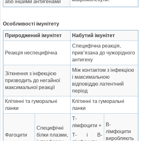
або іншими антигенами
О
собливості імунітету
П
рироджений імунітет
Н
абутий імунітет
Специфічна реакція,
Реакція неспецифічна
прив’язана до чужорідного
антигену
Між контактом з інфекцією
Зіткнення з інфекцією
і максимальною
призводить до негайної
відповіддю латентний
максимальної реакції
період
Клітинні та гуморальні
Клітинні та гуморальні
ланки
ланки
Т-
В-
лімфоцити +
Специфічні
лімфоцити
Фагоцити
білки плазми,
Т- і В-
виробляють