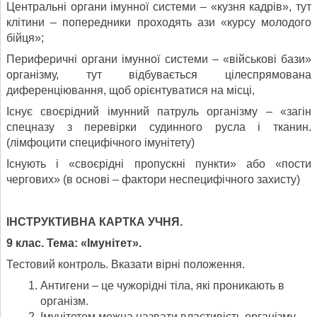
Центральні органи імунної системи – «кузня кадрів», тут
клітини – попередники проходять ази «курсу молодого
бійця»;
Периферичні органи імунної системи – «військові бази»
організму, тут відбувається цілеспрямована
диференціювання, щоб орієнтуватися на місці,
Існує своєрідний імунний патруль організму – «загін
спецназу з перевірки судинного русла і тканин.
(лімфоцити специфічного імунітету)
Існують і «своєрідні пропускні пункти» або «пости
чергових» (в основі – фактори неспецифічного захисту)
ІНСТРУКТИВНА
КАРТ
КА
УЧ
НЯ
.
9 клас.
Тема: «
І
мун
і
тет».
Тестовий контроль. Вказати вірні положення.
Антигени – це чужорідні тіла, які проникають в
організм.
Імунітетом можна назвати властивість організму