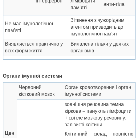
інтерферон
лімфоцити
анти-тіла
пам’яті
Зіткнення з чужорідним
Не має імунологічної
агентом призводить до
пам’яті
імунологічної пам’яті
Виявляється практично у
Виявлена тільки у деяких
всіх форм життя
організмів
Орган
и
імунної
систем
и
Червоний
Орган кровотворення і орган
кістковий мозок
імунної системи
зовнішня речовина темна
кіркова – панують лімфоцити
+ світле мозкову речовину:
залізисті клітини.
Цен
Клітинний склад повністю