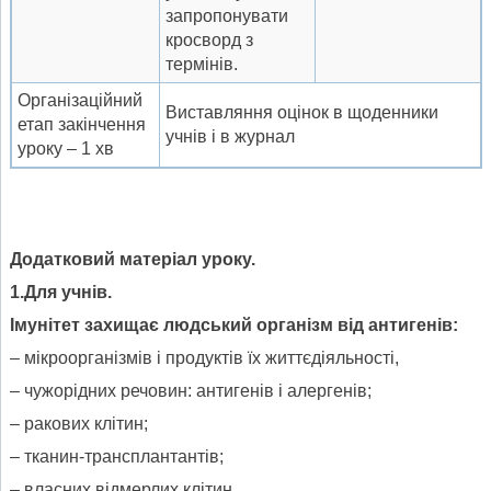
запропонувати
кросворд з
термінів.
Організаційний
Виставляння оцінок в щоденники
етап закінчення
учнів і в журнал
уроку – 1 хв
Додатковий матеріал уроку.
1.Для учн
і
в.
Імунітет захищає людський організм від антигенів:
– мікроорганізмів і продуктів їх життєдіяльності,
– чужорідних речовин: антигенів і алергенів;
– ракових клітин;
– тканин-трансплантантів;
– власних відмерлих клітин.