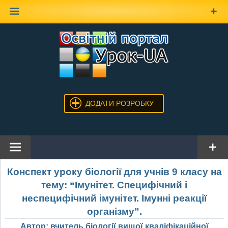
Наверх
ДОДАТИ РОЗРОБКУ
Конспект уроку біології для учнів 9 класу на
тему: “Імунітет. Специфічний і
неспецифічний імунітет. Імунні реакції
організму”.
Автор: вчитель біології вищої кваліфікаційної