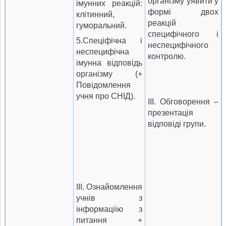
організму уявити у
імунних реакцій:
формі двох
клітинний,
реакцій
гуморальний.
специфічного і
5.Спеціфічна і
неспецифічного
неспецифічна
контролю.
імунна відповідь
організму (+
Повідомлення
учня про СНІД).
III. Обговорення –
презентація
відповіді групи.
III. Ознайомлення
учнів з
інформаціію з
питання +