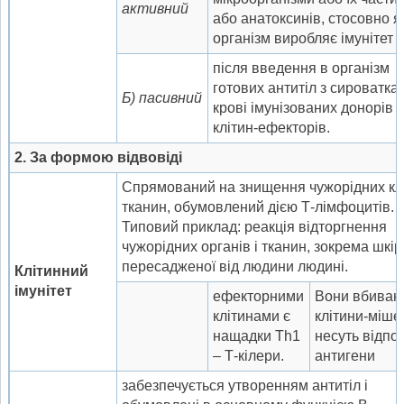
активн
и
й
або анатоксинів, стосовно я
організм виробляє імунітет
після введення в організм
готових антитіл з сироватка
Б) пасивн
и
й
крові імунізованих донорів 
клітин-ефекторів.
2.
За формою відвовіді
Спрямований на знищення чужорідних клі
тканин, обумовлений дією Т-лімфоцитів.
Типовий приклад: реакція відторгнення
чужорідних органів і тканин, зокрема шкір
пересадженої від людини людині.
К
літинний
імунітет
ефекторними
Вони вбиваю
клітинами є
клітини-міше
нащадки Th1
несуть відпов
– Т-кілери.
антигени
забезпечується утворенням антитіл і