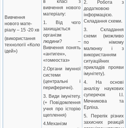
в класі з
2. Робота з
вивчення нового
додатковою
матеріалу:
інформацією.
Вивчення
Складання схеми.
1. Від чого
нового мате-
захищається
3. Складання
ріалу – 15 -20 хв
організм
схеми (можливо
(використання
людини? –
по німому
технології «Коло
Вивчення понять
малюнку і з
ідей»)
«антиген»,
використанням
«гомеостаз»
ситуаційних
прикладів прояви
2.Органи імунної
імунітету).
системи
(центральні і
4. На основі
периферичні).
аналізу наукових
суперечок І.І.
3. Види імунітету.
Мечникова та
(+ Повідомлення
Ерліха.
учня про історію
щеплення)
5. Перелік різних
захисних реакцій
4.Механізм