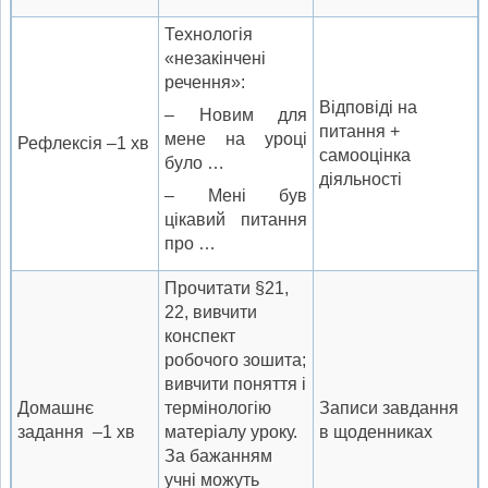
Технологія
«незакінчені
речення»:
Відповіді на
– Новим для
питання +
мене на уроці
Рефлексія –1 хв
самооцінка
було …
діяльності
– Мені був
цікавий питання
про …
Прочитати §21,
22, вивчити
конспект
робочого зошита;
вивчити поняття і
Домашнє
термінологію
Записи завдання
задання –1 хв
матеріалу уроку.
в щоденниках
За бажанням
учні можуть