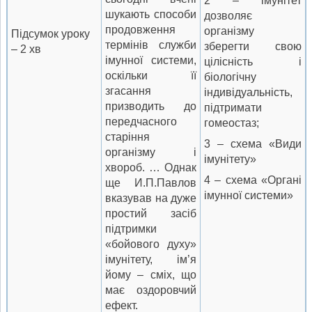
2 – імунітет
шукають способи
дозволяє
продовження
організму
Підсумок уроку
термінів служби
зберегти свою
– 2 хв
імунної системи,
цілісність і
оскільки її
біологічну
згасання
індивідуальність,
призводить до
підтримати
передчасного
гомеостаз;
старіння
3 – схема «Види
організму і
імунітету»
хвороб. … Однак
4 – схема «Органі
ще И.П.Павлов
імунної системи»
вказував на дуже
простий засіб
підтримки
«бойового духу»
імунітету, ім’я
йому – сміх, що
має оздоровчий
ефект.