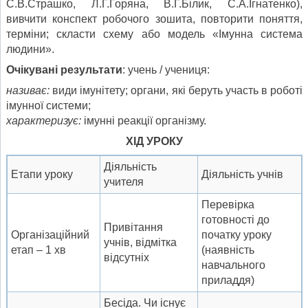
С.В.Страшко, Л.Г.Горяна, В.Г.Білик, С.А.Ігнатенко),
вивчити конспект робочого зошита, повторити поняття,
терміни; скласти схему або модель «Імунна система
людини».
Очікувані результати
: учень / учениця:
наз
иває
:
види імунітету; органи, які беруть участь в роботі
імунної системи;
характеризує:
імунні реакції організму.
ХІД УРОКУ
Діяльність
Етапи уроку
Діяльність учнів
учителя
Перевірка
готовності до
Привітання
Організаційний
початку уроку
учнів, відмітка
етап – 1 хв
(наявність
відсутніх
навчального
приладдя)
Бесіда. Чи існує