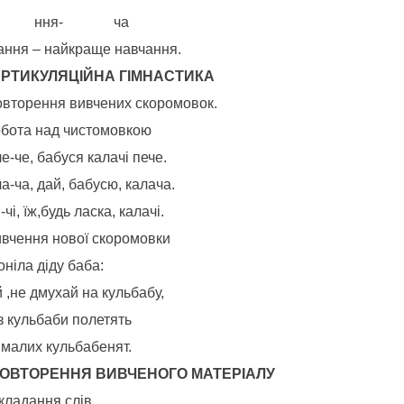
ра ння- ча
ання – найкраще навчання.
. АРТИКУЛЯЦІЙНА ГІМНАСТИКА
овторення вивчених скоромовок.
обота над чистомовкою
е-че, бабуся калачі пече.
а-ча, дай, бабусю, калача.
і-чі, їж,будь ласка, калачі.
ивчення нової скоромовки
ніла діду баба:
 ,не дмухай на кульбабу,
з кульбаби полетять
 малих кульбабенят.
ПОВТОРЕННЯ ВИВЧЕНОГО МАТЕРІАЛУ
Складання слів