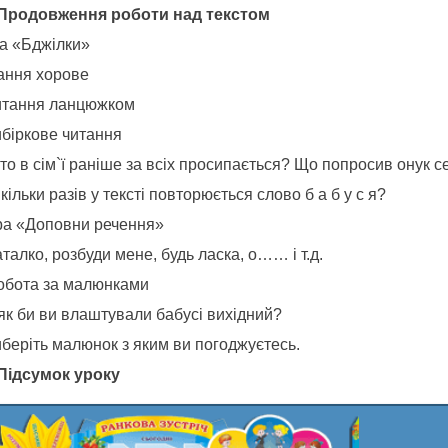
. Продовження роботи над текстом
ра «Бджілки»
ання хорове
итання ланцюжком
ибіркове читання
то в сім`ї раніше за всіх просипається? Що попросив онук с
кільки разів у тексті повторюється слово б а б у с я?
Гра «Доповни речення»
талко, розбуди мене, будь ласка, о…… і т.д.
Робота за малюнками
 як би ви влаштували бабусі вихідний?
иберіть малюнок з яким ви погоджуєтесь.
І Підсумок уроку