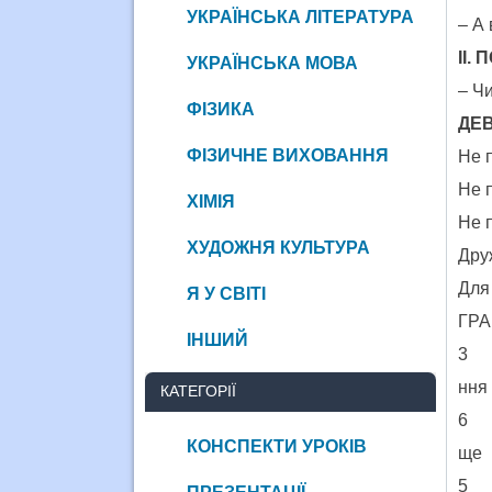
УКРАЇНСЬКА ЛІТЕРАТУРА
– А 
ІІ.
УКРАЇНСЬКА МОВА
– Ч
ФІЗИКА
ДЕВ
ФІЗИЧНЕ ВИХОВАННЯ
Не п
Не п
ХІМІЯ
Не п
ХУДОЖНЯ КУЛЬТУРА
Дру
Для 
Я У СВІТІ
ГРА
ІНШИЙ
3
н
КАТЕГОРІЇ
КОНСПЕКТИ УРОКІВ
щ