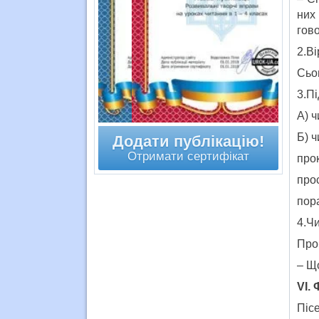
них
гово
2.Ві
Сьо
3.Пі
А) ч
Б) ч
Додати публікацію!
Отримати сертифікат
пр
п
по
4.Ч
Про
– Щ
VІ.
Піс