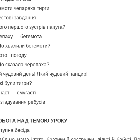
емоти чепареха тирги
естові завдання
ого першого зустрів папуга?
епаху бегемота
Що хвалили бегемоти?
ото погоду
Що сказала черепаха?
й чудовий день! Який чудовий панцир!
кі були тигри?
насті смугасті
озгадування ребусів
ОБОТА НАД ТЕМОЮ УРОКУ
ступна бесіда
м`я-це мама і тато, братики й сестрички, дідусі й бабусі. 