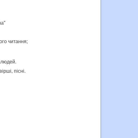
на”
ого читання;
 людей.
рші, пісні.