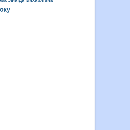
ова Зінаїда Михайлівна
року