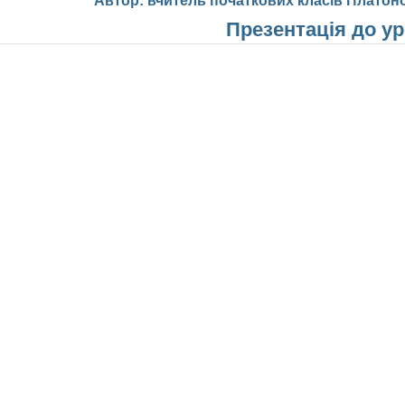
Автор: вчитель початкових класів Платон
Презентація до у