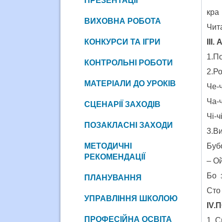
ПРЕЗЕНТАЦІЇ
к
ВИХОВНА РОБОТА
Чит
ІІІ
КОНКУРСИ ТА ІГРИ
1.П
КОНТРОЛЬНІ РОБОТИ
2.Р
МАТЕРІАЛИ ДО УРОКІВ
Че-ч
Ча-ч
СЦЕНАРІЇ ЗАХОДІВ
Чі-ч
ПОЗАКЛАСНІ ЗАХОДИ
3.В
Бубо
МЕТОДИЧНІ
РЕКОМЕНДАЦІЇ
– Ой
Бо 
ПЛАНУВАННЯ
Сто
УПРАВЛІННЯ ШКОЛОЮ
ІV.
ПРОФЕСІЙНА ОСВІТА
1. 