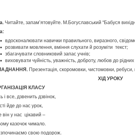
а.
Читайте, запам’ятовуйте. М.Богуславський “Бабуся вихід
а:
вдосконалювати навички правильного, виразного, свідом
розвивати мовлення, вміння слухати й розуміти текст;
збагачувати словниковий запас учнів;
виховувати чуйність, уважність, доброту, любов до рідних
ЛАДНАННЯ.
Презентація, скоромовки, чистомовки, ребуси, ві
ХІД УРОКУ
ОРГАНІЗАЦІЯ КЛАСУ
ь і все, дзвенить дзвінок,
сті йде до нас урок,
 він у нас цікавий –
ьому казочок чимало.
озпочинаємо свою подорож.