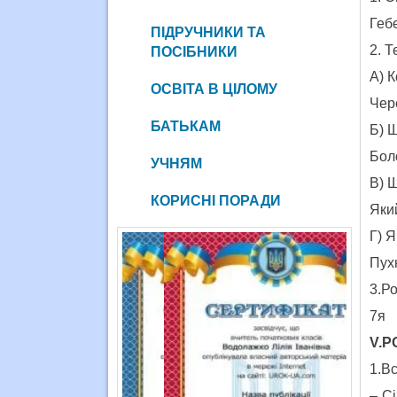
Геб
ПІДРУЧНИКИ ТА
2. Т
ПОСІБНИКИ
А) К
ОСВІТА В ЦІЛОМУ
Чер
БАТЬКАМ
Б) 
Бол
УЧНЯМ
В) 
КОРИСНІ ПОРАДИ
Яки
Г) Я
Пух
3.Р
7я
V.Р
1.В
– Сі