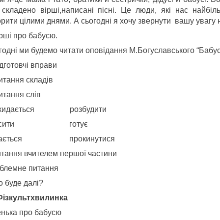
 складено вірші,написані пісні. Це люди, які нас найб
рити цілими днями. А сьогодні я хочу звернути вашу увагу 
рші про бабусю.
годні ми будемо читати оповідання М.Богуславського “Бабус
дготовчі вправи
итання складів
итання слів
окидається розбудити
росити готує
рається прокинутися
итання вчителем першої частини
блемне питання
о буде далі?
 Фізкультхвилинка
енька про бабусю