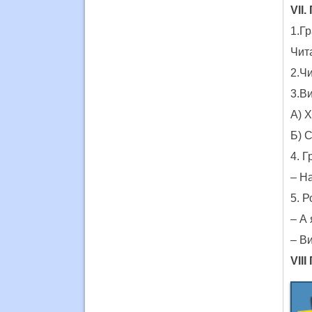
VІІ
1.Г
Чит
2.Ч
3.В
А) Х
Б) С
4. 
– На
5. 
– А
– В
VІІ