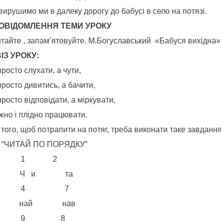
вирушимо ми в далеку дорогу до бабусі в село на потязі.
 ПОВІДОМЛЕННЯ ТЕМИ УРОКУ
итайте , запам’ятовуйте. М.Богуславський «Бабуся вихідна»
ІЗ УРОКУ:
росто слухати, а чути,
росто дивитись, а бачити,
росто відповідати, а міркувати,
жно і плідно працювати.
того, щоб потрапити на потяг, треба виконати таке завдання
 “ЧИТАЙ ПО ПОРЯДКУ”
 1 2
ня Ч и та
6 4 7
е най нав
5 9 8