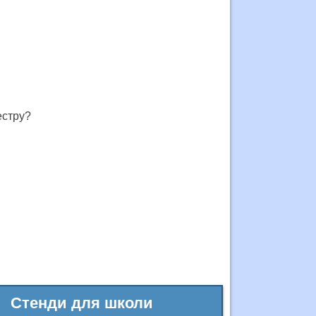
естру?
Стенди для школи