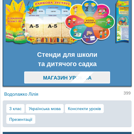
Стенди для школи
та дитячого садка
МАГАЗИН УРОК-UA
399
Водолажко Лілія
3 клас
Українська мова
Конспекти уроків
Презентації