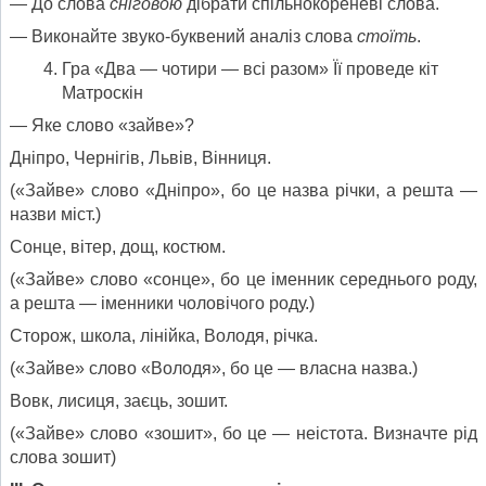
— До слова
сніговою
дібрати спільнокореневі слова.
— Виконайте звуко-буквений аналіз слова
стоїть
.
Гра «Два — чотири — всі разом» Її проведе кіт
Матроскін
— Яке слово «зайве»?
Дніпро, Чернігів, Львів, Вінниця.
(«Зайве» слово «Дніпро», бо це назва річки, а решта —
назви міст.)
Сонце, вітер, дощ, костюм.
(«Зайве» слово «сонце», бо це іменник середнього роду,
а решта — іменники чоловічого роду.)
Сторож, школа, лінійка, Володя, річка.
(«Зайве» слово «Володя», бо це — власна назва.)
Вовк, лисиця, заєць, зошит.
(«Зайве» слово «зошит», бо це — неістота. Визначте рід
слова зошит)