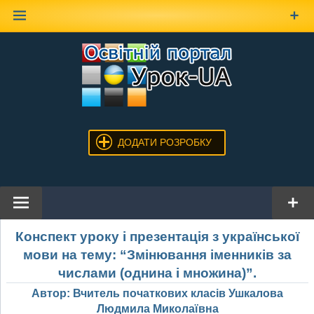
Наверх
ДОДАТИ РОЗРОБКУ
Конспект уроку і презентація з української
мови на тему: “Змінювання іменників за
числами (однина і множина)”.
Автор: Вчитель початкових класів Ушкалова
Людмила Миколаївна