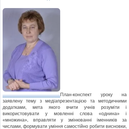
План-конспект уроку на
заявлену тему з медіапрезентацією та методичними
додатками, мета якого вчити учнів розуміти і
використовувати у мовленні слова «однина» і
«множина», вправляти у змінюванні іменників за
числами, формувати уміння самостійно робити висновки,