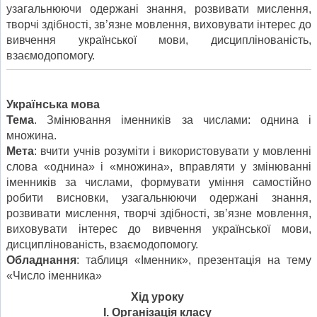
узагальнюючи одержані знання, розвивати мислення,
творчі здібності, зв’язне мовлення, виховувати інтерес до
вивчення української мови, дисциплінованість,
взаємодопомогу.
Українська мова
Тема
. Змінювання іменників за числами: однина і
множина.
Мета
: вчити учнів розуміти і використовувати у мовленні
слова «однина» і «множина», вправляти у змінюванні
іменників за числами, формувати уміння самостійно
робити висновки, узагальнюючи одержані знання,
розвивати мислення, творчі здібності, зв’язне мовлення,
виховувати інтерес до вивчення української мови,
дисциплінованість, взаємодопомогу.
Обладнання
: таблиця «Іменник», презентація на тему
«Число іменника»
Хід уроку
І. Організація класу