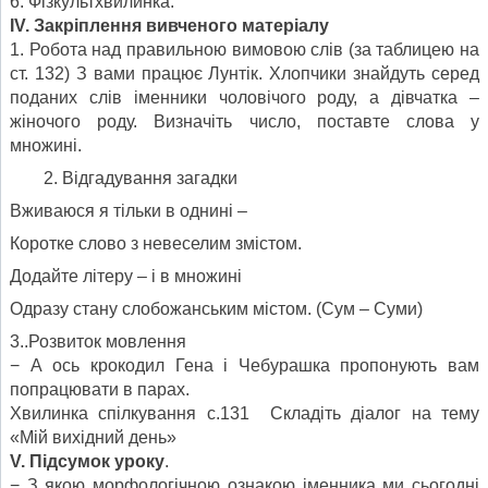
6. Фізкультхвилинка.
ІV. Закріплення вивченого матеріалу
1. Робота над правильною вимовою слів (за таблицею на
ст. 132) З вами працює Лунтік. Хлопчики знайдуть серед
поданих слів іменники чоловічого роду, а дівчатка –
жіночого роду. Визначіть число, поставте слова у
множині.
Відгадування загадки
Вживаюся я тільки в однині –
Коротке слово з невеселим змістом.
Додайте літеру – і в множині
Одразу стану слобожанським містом. (Сум – Суми)
3..Розвиток мовлення
− А ось крокодил Гена і Чебурашка пропонують вам
попрацювати в парах.
Хвилинка спілкування с.131 Складіть діалог на тему
«Мій вихідний день»
V. Підсумок уроку
.
− З якою морфологічною ознакою іменника ми сьогодні