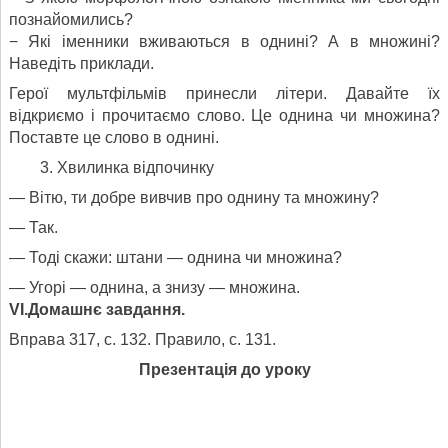
познайомились?
− Які іменники вживаються в однині? А в множині?
Наведіть приклади.
Герої мультфільмів принесли літери. Давайте їх
відкриємо і прочитаємо слово. Це однина чи множина?
Поставте це слово в однині.
Хвилинка відпочинку
— Вітю, ти добре вивчив про однину та множину?
— Так.
— Тоді скажи: штани — однина чи множина?
— Угорі — однина, а знизу — множина.
VІ.Домашнє завдання.
Вправа 317, с. 132. Правило, с. 131.
Презентація до уроку