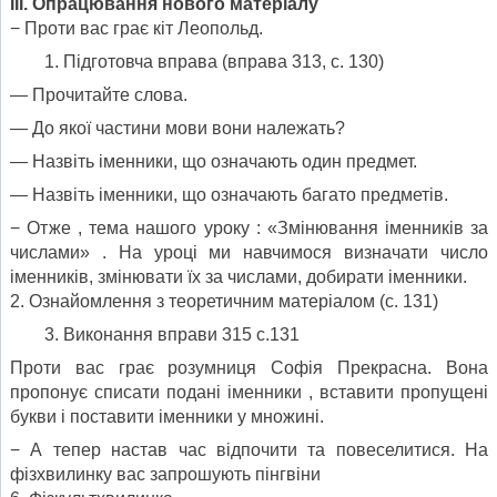
ІІІ. Опрацювання нового матеріалу
− Проти вас грає кіт Леопольд.
Підготовча вправа (вправа 313, с. 130)
— Прочитайте слова.
— До якої частини мови вони належать?
— Назвіть іменники, що означають один предмет.
— Назвіть іменники, що означають багато предметів.
− Отже , тема нашого уроку : «Змінювання іменників за
числами» . На уроці ми навчимося визначати число
іменників, змінювати їх за числами, добирати іменники.
2. Ознайомлення з теоретичним матеріалом (с. 131)
Виконання вправи 315 с.131
Проти вас грає розумниця Софія Прекрасна. Вона
пропонує списати подані іменники , вставити пропущені
букви і поставити іменники у множині.
− А тепер настав час відпочити та повеселитися. На
фізхвилинку вас запрошують пінгвіни