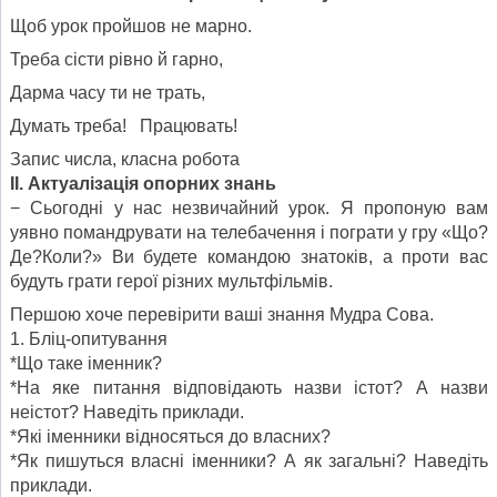
Щоб урок пройшов не марно.
Треба сісти рівно й гарно,
Дарма часу ти не трать,
Думать треба! Працювать!
Запис числа, класна робота
ІІ. Актуалізація опорних знань
− Сьогодні у нас незвичайний урок. Я пропоную вам
уявно помандрувати на телебачення і пограти у гру «Що?
Де?Коли?» Ви будете командою знатоків, а проти вас
будуть грати герої різних мультфільмів.
Першою хоче перевірити ваші знання Мудра Сова.
1. Бліц-опитування
*Що таке іменник?
*На яке питання відповідають назви істот? А назви
неістот? Наведіть приклади.
*Які іменники відносяться до власних?
*Як пишуться власні іменники? А як загальні? Наведіть
приклади.