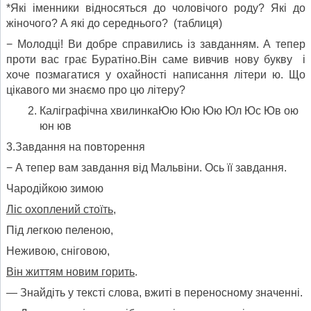
*Які іменники відносяться до чоловічого роду? Які до
жіночого? А які до середнього? (таблиця)
− Молодці! Ви добре справились із завданням. А тепер
проти вас грає Буратіно.Він саме вивчив нову букву і
хоче позмагатися у охайності написання літери ю. Що
цікавого ми знаємо про цю літеру?
Каліграфічна хвилинкаЮю Юю Юю Юл Юс Юв ою
юн юв
3.Завдання на повторення
− А тепер вам завдання від Мальвіни. Ось її завдання.
Чародійкою зимою
Ліс охоплений стоїть,
Під легкою пеленою,
Неживою, сніговою,
Він життям новим горить
.
— Знайдіть у тексті слова, вжиті в переносному значенні.