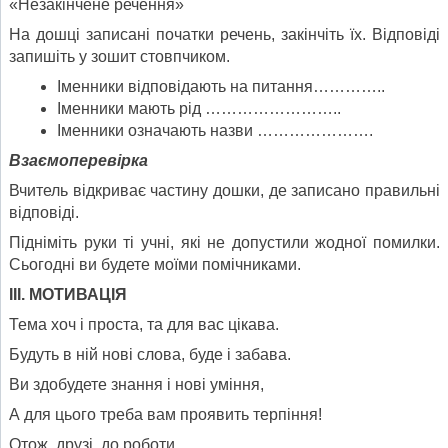
«Незакінчене речення»
На дошці записані початки речень, закінчіть їх. Відповіді
запишіть у зошит стовпчиком.
Іменники відповідають на питання…………..
Іменники мають рід ……………………..
Іменники означають назви ………………….
Взаємоперевірка
Вчитель відкриває частину дошки, де записано правильні
відповіді.
Підніміть руки ті учні, які не допустили жодної помилки.
Сьогодні ви будете моїми помічниками.
ІІІ. МОТИВАЦІЯ
Тема хоч і проста, та для вас цікава.
Будуть в ній нові слова, буде і забава.
Ви здобудете знання і нові уміння,
А для цього треба вам проявить терпіння!
Отож, друзі, до роботи.