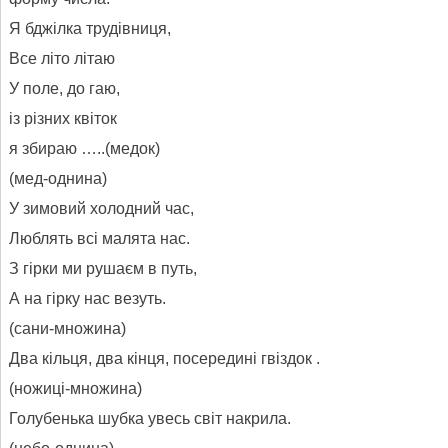
Я бджілка трудівниця,
Все літо літаю
У поле, до гаю,
із різних квіток
я збираю …..(медок)
(мед-однина)
У зимовий холодний час,
Люблять всі малята нас.
З гірки ми рушаєм в путь,
А на гірку нас везуть.
(сани-множина)
Два кільця, два кінця, посередині гвіздок .
(ножиці-множина)
Голубенька шубка увесь світ накрила.