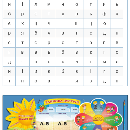
и
і
л
м
н
о
т
и
ь
б
р
с
т
у
р
ь
ф
ч
є
х
ц
ч
і
ш
ц
ю
і
р
я
б
ч
в
г
є
д
н
є
т
є
р
с
т
р
п
в
г
в
а
ь
б
в
є
г
с
д
є
н
ь
к
л
т
м
л
н
і
и
є
б
в
і
г
о
т
п
о
в
і
я
в
д
н