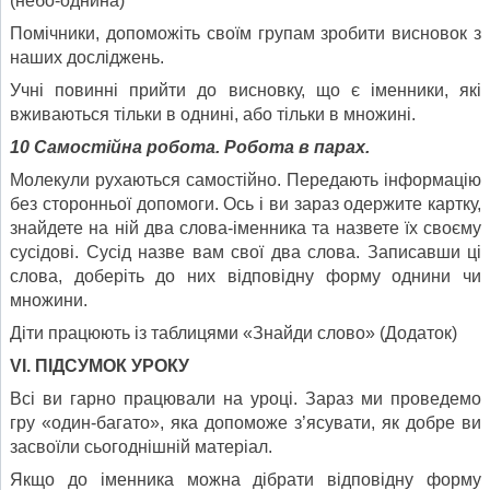
(небо-однина)
Помічники, допоможіть своїм групам зробити висновок з
наших досліджень.
Учні повинні прийти до висновку, що є іменники, які
вживаються тільки в однині, або тільки в множині.
10 Самостійна робота. Робота в парах.
Молекули рухаються самостійно. Передають інформацію
без сторонньої допомоги. Ось і ви зараз одержите картку,
знайдете на ній два слова-іменника та назвете їх своєму
сусідові. Сусід назве вам свої два слова. Записавши ці
слова, доберіть до них відповідну форму однини чи
множини.
Діти працюють із таблицями «Знайди слово» (Додаток)
VІ. ПІДСУМОК УРОКУ
Всі ви гарно працювали на уроці. Зараз ми проведемо
гру «один-багато», яка допоможе з’ясувати, як добре ви
засвоїли сьогоднішній матеріал.
Якщо до іменника можна дібрати відповідну форму