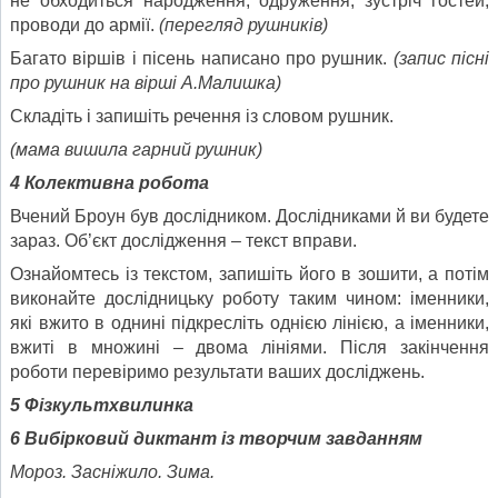
не обходиться народження, одруження, зустріч гостей,
проводи до армії.
(перегляд рушників)
Багато віршів і пісень написано про рушник.
(запис пісні
про рушник на вірші А.Малишка)
Складіть і запишіть речення із словом рушник.
(мама вишила гарний рушник)
4
Колективна робота
Вчений Броун був дослідником. Дослідниками й ви будете
зараз. Об’єкт дослідження – текст вправи.
Oзнайомтесь із текстом, запишіть його в зошити, а потім
виконайте дослідницьку роботу таким чином: іменники,
які вжито в однині підкресліть однією лінією, а іменники,
вжиті в множині – двома лініями. Після закінчення
роботи перевіримо результати ваших досліджень.
5
Фізкультхвилинка
6
Вибірковий диктант із творчим завданням
Мороз. Засніжило. Зима.