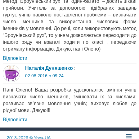
Метод “Броунівський рух” та “один-багато” – досить цікаві
прийоми. Учитель за допомогою підібраних завдань
гуртує учнів навколо поставленої проблеми – визначати
число іменників та використання числових форм
іменників у мовленні. До речі, коли використовують метод
“Броунівський рух”, то учням дозволяється переходити до
іншого ряду чи взагалі ходити по класі , передаючи
отриману інформацію. Дякую, пані Олено)
Відповіcти
Наталія Дуняшенко
:
02.08.2016 о 09:24
Пані Олено! Ваша розробка удосконалює вміння учнів
визначати число іменників, змінювати їх за числами;
розвиває зв’язне мовлення учнів; виховує любов до
рідної мови. Дякую!!!
Відповіcти
2013-2026
© Урок-UA