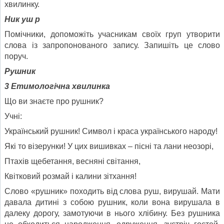
хвилинку.
Ник уш р
Помічники, допоможіть учасникам своїх груп утворити
слова із запропонованого запису. Запишіть це слово
поруч.
Рушник
3
Етимологічна хвилинка
Що ви знаєте про рушник?
Учні:
Український рушник! Символ і краса українського народу!
Які то візерунки! У цих вишивках – пісні та лани неозорі,
Птахів щебетання, весняні світання,
Квітковий розмай і калини зітхання!
Слово «рушник» походить від слова руш, вирушай. Мати
давала дитині з собою рушник, коли вона вирушала в
далеку дорогу, замотуючи в нього хлібину. Без рушника