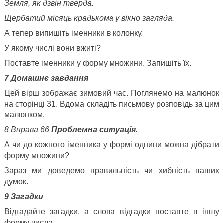
Земля, як дзвін тверда.
Щербатий місяць крадькома у вікно загляда.
А тепер випишіть іменники в колонку.
У якому числі вони вжиті?
Поставте іменники у форму множини. Запишіть їх.
7
Домашнє завдання
Цей вірш зображає зимовий час. Поглянемо на малюнок
на сторінці 31. Вдома складіть письмову розповідь за цим
малюнком.
8
Вправа 66
Проблемна ситуація.
А чи до кожного іменника у формі однини можна дібрати
форму множини?
Зараз ми доведемо правильність чи хибність ваших
думок.
9
Загадки
Відгадайте загадки, а слова відгадки поставте в іншу
форму числа.