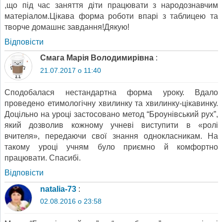
,що під час заняття діти працювати з народознавчим
матеріалом.Цікава форма роботи впарі з таблицею та
творче домашнє завдання!Дякую!
Відповіcти
Смага Марія Володимирівна
:
21.07.2017 о 11:40
Сподобалася нестандартна форма уроку. Вдало
проведено етимологічну хвилинку та хвилинку-цікавинку.
Доцільно на уроці застосовано метод “Броунівський рух”,
який дозволив кожному учневі виступити в «ролі
вчителя», передаючи свої знання однокласникам. На
такому уроці учням було приємно й комфортно
працювати. Спасибі.
Відповіcти
natalia-73
:
02.08.2016 о 23:58