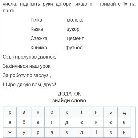
числа, підніміть руки догори, якщо ні –тримайте їх на
парті.
Гілка молоко
Казка цукор
Стежка цемент
Книжка футбол
Ось і пролунав дзвінок,
Закінчився наш урок.
За роботу по заслузі,
Щиро дякую вам, друзі!
ДОДАТОК
знайди слово
р
а
н
о
к
і
н
ь
д
а
б
в
г
д
є
к
є
є
ж
у
р
а
в
л
і
з
н