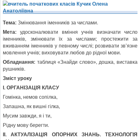
Тема:
Змінювання іменників за числами.
Мета:
удосконалювати вміння учнів визначати число
іменників, змінювати їх за числами; простежити за
вживанням іменників у певному числі; розвивати зв’язне
мовлення учнів; виховувати любов до рідної мови.
Обладнання:
таблиця «Знайди слово», дошка, виставка
рушників.
Зміст уроку
І. ОРГАНІЗАЦІЯ КЛАСУ
Гомінка, немов сопілка,
Запашна, як вишні гілка,
Мусим завжди, я і ти,
Рідну мову берегти.
ІІ. АКТУАЛІЗАЦІЯ ОПОРНИХ ЗНАНЬ. ТЕХНОЛОГІЯ