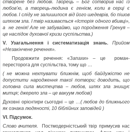
створене без любові. Творець – Бог сотворив нас із
любов’ю, а творець-людина є генієм, коли в серці є
любов. І сліду не залишилося від його шедеврів, бо пішов
шляхом зла. І твір називається «Історія одного вбивці»,
а не генія! Але не забуваймо, що породження Гренуя –
це наслідок духовної кризи суспільства.)
V. Узагальнення і систематизація знань
.
Прийом
«Незакінчене речення».
Продовжити речення: «Запахи» – це роман-
пересторога для суспільства, тому що …
( не можна нехтувати ближнім, щоб байдужістю не
допустити народження такої потвори; доводить, що
головна сила мистецтва – любов, шлях зла знищує
митця; джерело зла – це вакуум любові)
Духовні орієнтири сьогодні – це
…( любов до ближнього
як ознака людяності, 10 біблійних заповідей )
VI. Підсумок.
Слово вчителя.
Постмодерністський твір примусив нас