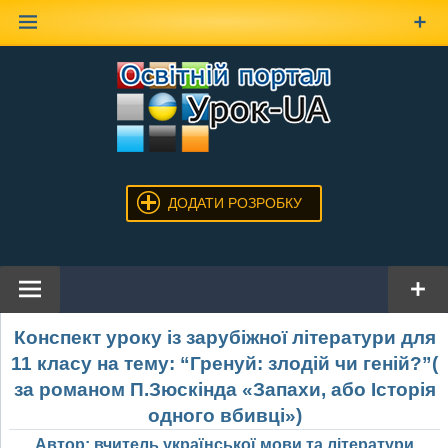
Наверх
ДОДАТИ РОЗРОБКУ
Конспект уроку із зарубіжної літератури для
11 класу на тему: “Гренуй: злодій чи геній?”(
за романом П.Зюскінда «Запахи, або Історія
одного вбивці»)
Автор: вчитель української мови та літератури