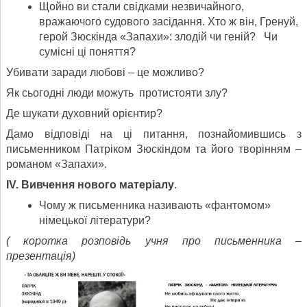
Щойно ви стали свідками незвичайного,
вражаючого судового засідання. Хто ж він, Гренуй,
герой Зюскінда «Запахи»: злодій чи геній? Чи
сумісні ці поняття?
Убивати заради любові – це можливо?
Як сьогодні люди можуть протистояти злу?
Де шукати духовний орієнтир?
Дамо відповіді на ці питання, познайомившись з
письменником Патріком Зюскіндом та його творінням –
романом «Запахи».
ІV. Вивчення нового матеріалу
.
Чому ж письменника називають «фантомом»
німецької літератури?
( коротка розповідь учня про письменника –
презентація)