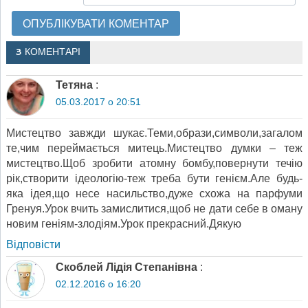
3 КОМЕНТАРІ
Тетяна
:
05.03.2017 о 20:51
Мистецтво завжди шукає.Теми,образи,символи,загалом
те,чим переймається митець.Мистецтво думки – теж
мистецтво.Щоб зробити атомну бомбу,повернути течію
рік,створити ідеологію-теж треба бути генієм.Але будь-
яка ідея,що несе насильство,дуже схожа на парфуми
Гренуя.Урок вчить замислитися,щоб не дати себе в оману
новим геніям-злодіям.Урок прекрасний.Дякую
Відповіcти
Скоблей Лідія Степанівна
:
02.12.2016 о 16:20