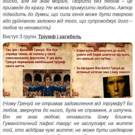
дійсно, але не знає моралі. Творити без любові – це
призведе до краху. Не можна примусити любити. Автор
підводить до думки, що сила генія може бути творчою
або руйнівною залежно від того, що супроводжує його –
любов чи ненависть)
Виступ 3 групи.
Тріумф і загибель
(
Чому Гренуй не отримав задоволення від тріумфу? Бо
любов, звернута до нього, була не справжня, а штучна.
Він не знає любові, ненависть йому ближча.
Гуманістичний пафос твору: не заслуговує на життя
той, хто відібрав чужі життя; не може бути шедевром