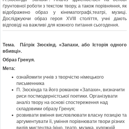
ґрунтовної роботи з текстом твору, а також порівняння, як
відображено образ у кінематографі,театрі, музиці.
Досліджуючи образ героя XVIII століття, учні дають
відповіді на важливі для кожного питання сьогодення.
Тема. Пáтрік Зюскінд. «Запахи, або Історія одного
вбивці».
Образ Гренуя.
Мета:
ознайомити учнів з творчістю німецького
письменника
П. Зюскінда та його романом «Запахи», визначити
риси постмодерністської поетики. Організувати
аналіз твору на основі спостереження над
складовими образу Гренуя;
розвивати вміння висловлювати власну позицію та
аргументувати її, уміння порівнювати твори різних
видів мистецтва (кіно, театр, музика, художній