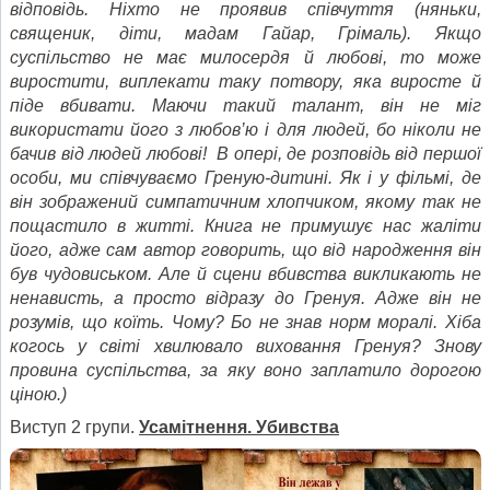
відповідь. Ніхто не проявив співчуття (няньки,
священик, діти, мадам Гайар, Грімаль). Якщо
суспільство не має милосердя й любові, то може
виростити, виплекати таку потвору, яка виросте й
піде вбивати. Маючи такий талант, він не міг
використати його з любов’ю і для людей, бо ніколи не
бачив від людей любові! В опері, де розповідь від першої
особи, ми співчуваємо Греную-дитині. Як і у фільмі, де
він зображений симпатичним хлопчиком, якому так не
пощастило в житті. Книга не примушує нас жаліти
його, адже сам автор говорить, що від народження він
був чудовиськом. Але й сцени вбивства викликають не
ненависть, а просто відразу до Гренуя. Адже він не
розумів, що коїть. Чому? Бо не знав норм моралі. Хіба
когось у світі хвилювало виховання Гренуя? Знову
провина суспільства, за яку воно заплатило дорогою
ціною.)
Виступ 2 групи.
Усамітнення. Убивства