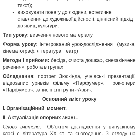
текст);
виховувати повагу до людини, естетичне
ставлення до художньої дійсності, ціннісний підхід
до явищ культури.
Тип уроку:
вивчення нового матеріалу
Форма уроку:
інтегрований урок-дослідження (музика,
кінематограф, література, театр)
Методи і прийоми
: бесіда, «чиста дошка», «незакінчене
речення», робота в групах
Обладнання
: портрет Зюскінда, учнівські презентації,
відеозапис уривків фільму «Парфумер», рок-опери
«Парфумер», запис пісні групи «Арія».
Основний зміст уроку
І. Організаційний момент.
ІІ. Актуалізація опорних знань
.
Слово вчителя
. Об’єктом дослідження у випускному
класі є література ХХ ст. та сьогодення. З огляду на