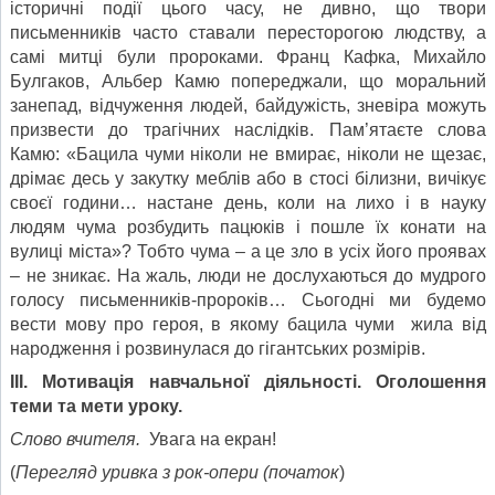
історичні події цього часу, не дивно, що твори
письменників часто ставали пересторогою людству, а
самі митці були пророками. Франц Кафка, Михайло
Булгаков, Альбер Камю попереджали, що моральний
занепад, відчуження людей, байдужість, зневіра можуть
призвести до трагічних наслідків. Пам’ятаєте слова
Камю: «Бацила чуми ніколи не вмирає, ніколи не щезає,
дрімає десь у закутку меблів або в стосі білизни, вичікує
своєї години… настане день, коли на лихо і в науку
людям чума розбудить пацюків і пошле їх конати на
вулиці міста»? Тобто чума – а це зло в усіх його проявах
– не зникає. На жаль, люди не дослухаються до мудрого
голосу письменників-пророків… Сьогодні ми будемо
вести мову про героя, в якому бацила чуми жила від
народження і розвинулася до гігантських розмірів.
ІІІ. Мотивація навчальної діяльності. Оголошення
теми та мети уроку.
Слово вчителя.
Увага на екран!
(
Перегляд
уривка з рок-опери (початок
)