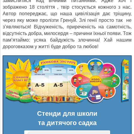
замислитися над вічними питаннями. Адже хоч і
зображено 18 століття , твір стосується кожного з нас.
Автор попереджає, що наша цивілізація дає тріщину,
через яку може пролізти Гренуй. Злі генії просто так не
з’являються! Відчуженість, приреченість на самотність,
відсутність добра, милосердя – причини їхньої появи. Тож
пам’ятаймо: усяка байдужість злочинна! Хай нашим
дороговказом у житті буде добро та любов!
Стенди для школи
та дитячого садка