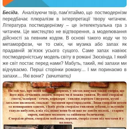
Бесіда
.
Аналізуючи твір, пам’ятаймо, що постмодернізм
передбачає плюралізм в інтерпретації твору читачем.
Література постмодернізму – це інтелектуальна гра з
читачем. Це мистецтво не відтворення, а моделювання
дійсності за певним кодом. В основі такого коду чи то
метаморфози, чи то сміх, чи музика або запах як
прадавній зв’язок усього сущого. Саме запах навіює
постмодерністську модель світу в романі Зюскінда. І який
же світ постає перед нами? Мабуть, такий, які запахи ми
відчуваємо. Перші сторінки роману… І ми поринаємо в
запахи… Які вони?
(зачитати)