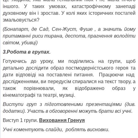
іншого. У таких умовах, катастрофічному занепаді
духовному він і зростав. У колі яких історичних постатей
змальовується?
(Бонапарт, де Сад, Сен-Жуст, Фуше , а значить йому
притаманні риси тирана, деспота, прагнення володіти
світом, убивці)
3.Робота в групах.
Готуючись до уроку, ми поділились на групи, щоб
детально дослідити образ постмодерністського героя та
дати відповіді на поставлені питання. Працюючи над
дослідженнями, ви передусім спиралися на текст твору, а
також порівнювали, як відображено образ у
кінематографі та театрі, музиці.
Виступи груп з підготовленими презентаціями (див.
додатки). Участь в обговоренні можуть брати всі учні.
Виступ 1 групи.
Виховання Гренуя
Учні коментують слайди, роблять висновки.