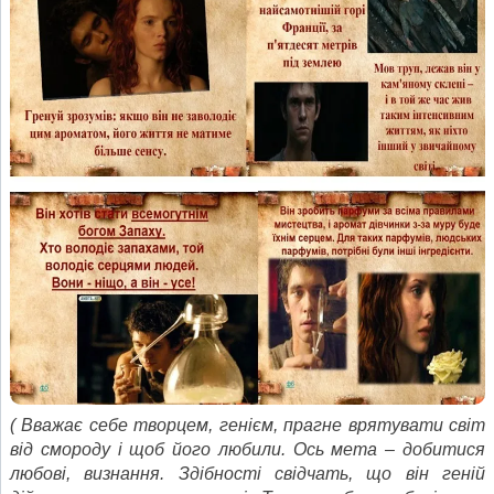
( Вважає себе творцем, генієм, прагне врятувати світ
від смороду і щоб його любили. Ось мета – добитися
любові, визнання. Здібності свідчать, що він геній