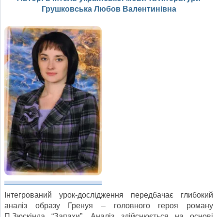
Грушковська Любов Валентинівна
Інтегрований урок-дослідження передбачає глибокий
аналіз образу Гренуя – головного героя роману
П.Зюскінда “Запахи”. Аналіз здійснюється на основі