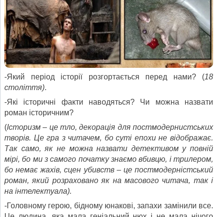
-Який період історії розгортається перед нами? (
18
століття)
.
-Які історичні факти наводяться? Чи можна назвати
роман історичним?
(
Історизм – це тло, декорація для постмодернистських
творів. Це гра з читачем, бо суті епохи не відображає.
Так само, як не можна назвати детективом у повній
мірі, бо ми з самого початку знаємо вбивцю, і трилером,
бо немає жахів, сцен убивств – це постмодерністський
роман, який розраховано як на масового читача, так і
на інтелектуала).
-Головному герою, бідному юнакові, запахи замінили все.
Це людина, яка мала геніальний нюх і не мала нічого