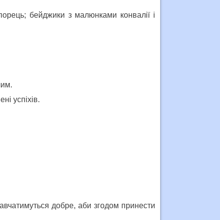
порець; бейджики з малюнками конвалії і
лим.
ні успіхів.
 навчатимуться добре, аби згодом принести