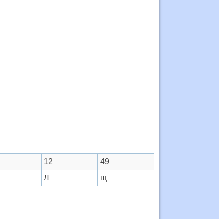
12
49
Л
щ