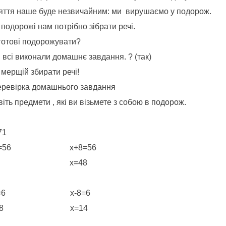
яття наше буде незвичайним: ми вирушаємо у подорож.
подорожі нам потрібно зібрати речі.
 готові подорожувати?
 всі виконали домашнє завдання. ? (так)
 мерщій збирати речі!
еревірка домашнього завдання
іть предмети , які ви візьмете з собою в подорож.
71
*8=56 х+8=56
=7 х=48
:8=6 х-8=6
=48 х=14