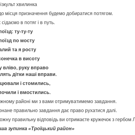
ізкульт хвилинка
до місця призначення будемо добиратися потягом.
 сідаємо в потяг і в путь.
поїзд: ту-ту-ту
 поїзд по мосту
алий та я росту
сонечка в висоту
у вліво, руку вправо
лять дітки наші вправи.
цювали і стомились,
почили і вмостились.
ожному районі ми з вами отримуватимемо завдання.
онане правильно завдання дає право рухатися далі.
кожну правильну відповідь ви отримаєте кружечок з гербом
ша зупинка «Троїцький район»