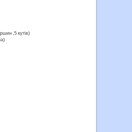
ршин ,5 кутів)
ма)