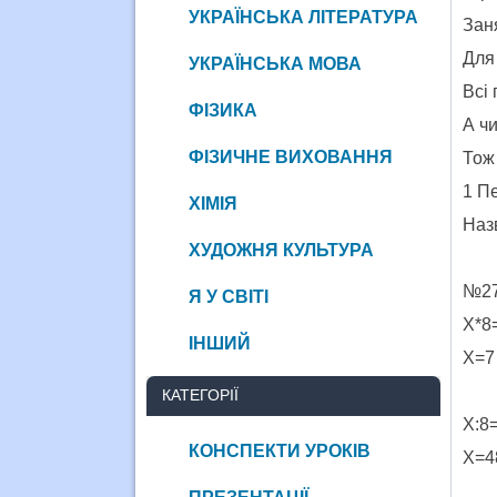
УКРАЇНСЬКА ЛІТЕРАТУРА
Зан
Для 
УКРАЇНСЬКА МОВА
Всі
ФІЗИКА
А чи
ФІЗИЧНЕ ВИХОВАННЯ
Тож
1 П
ХІМІЯ
Назв
ХУДОЖНЯ КУЛЬТУРА
№2
Я У СВІТІ
Х
ІНШИЙ
Х
КАТЕГОРІЇ
Х
КОНСПЕКТИ УРОКІВ
Х