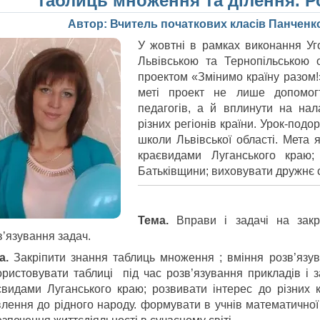
таблиць множення та ділення. Р
Автор: Вчитель початкових класів Панченк
У жовтні в рамках виконання Уг
Львівською та Тернопільською 
проектом «Змінимо країну разом!
меті проект не лише допомогт
педагогів, а й вплинути на на
різних регіонів країни. Урок-под
школи Львівської області. Мета 
краєвидами Луганського краю; 
Батьківщини; виховувати дружнє с
Тема
.
Вправи і задачі на закр
в’язування задач.
а.
Закріпити знання таблиць множення ; вміння розв’язув
ористовувати таблиці під час розв’язування прикладів і 
євидами Луганського краю; розвивати інтерес до різних 
влення до рідного народу. формувати в учнів математичної 