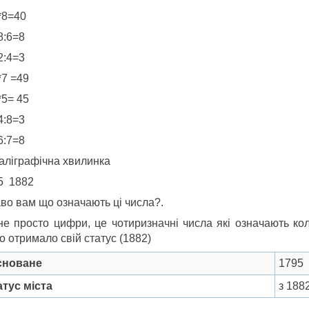
*8=40
8:6=8
2:4=3
*7 =49
*5= 45
4:8=3
6:7=8
Каліграфічна хвилинка
5 1882
аво вам що означають ці числа?.
не просто цифри, це чотиризначні числа які означають кол
о отримало свій статус (1882)
сноване
1795
тус міста
з 188