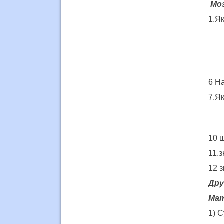
Мо
1.Як
6 На
7.Як
10 
11.
12 
Дру
Мат
1) С