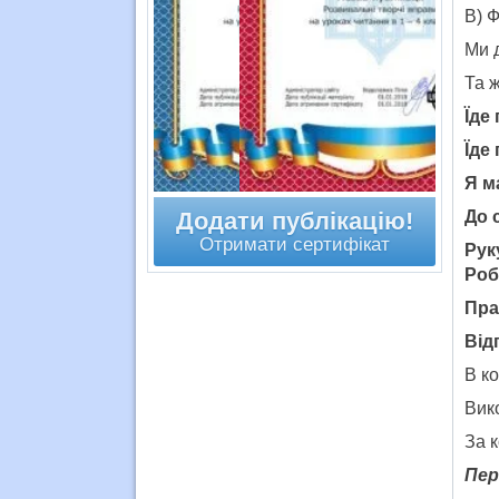
В) Ф
Ми 
Та ж
Їде 
Їде
Я м
Додати публікацію!
До 
Отримати сертифікат
Рук
Роб
Пра
Від
В к
Вик
За 
Пер