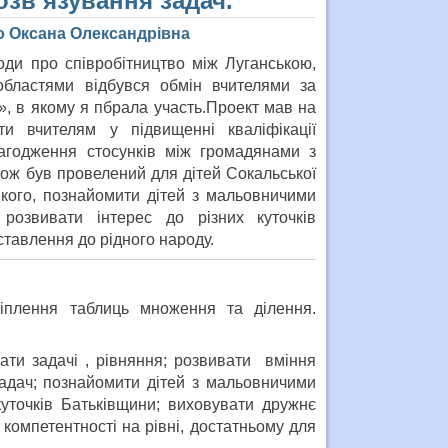
озв’язування задач.
о Оксана Олександрівна
оди про співробітництво між Луганською,
областями відбувся обмін вчителями за
», в якому я пбрала участь.Проект мав на
и вчителям у підвищенні кваліфікації
лагодження стосунків між громадянами з
орож був провелений для дітей Сокальської
якого, познайомити дітей з мальовничими
розвивати інтерес до різних куточків
тавлення до рідного народу.
іплення таблиць множення та ділення.
ати задачі , рівняння; розвивати вміння
задач; познайомити дітей з мальовничими
куточків Батьківщини; виховувати дружнє
компетентності на рівні, достатньому для