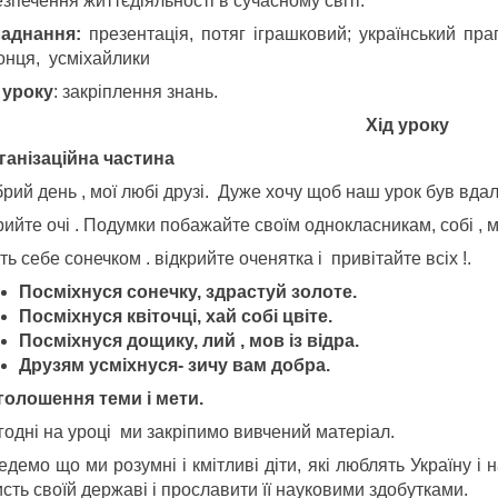
зпечення життєдіяльності в сучасному світі.
аднання:
презентація, потяг іграшковий; український пра
онця, усміхайлики
 уроку
: закріплення знань.
Хід уроку
рганізаційна частина
рий день , мої любі друзі. Дуже хочу щоб наш урок був вда
ийте очі . Подумки побажайте своїм однокласникам, собі , ме
ть себе сонечком . відкрийте оченятка і привітайте всіх !.
Посміхнуся сонечку, здрастуй золоте.
Посміхнуся квіточці, хай собі цвіте.
Посміхнуся дощику, лий , мов із відра.
Друзям усміхнуся- зичу
вам добра.
 Оголошення теми і мети.
годні на уроці ми закріпимо вивчений матеріал.
демо що ми розумні і кмітливі діти, які люблять Україну і
сть своїй державі і прославити її науковими здобутками.