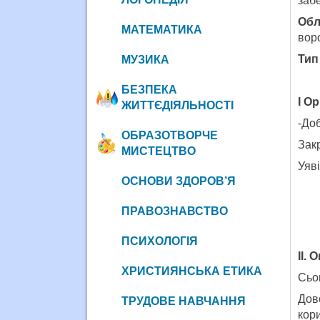
забе
Обл
МАТЕМАТИКА
вор
Тип
МУЗИКА
БЕЗПЕКА
І О
ЖИТТЄДІЯЛЬНОСТІ
-Доб
ОБРАЗОТВОРЧЕ
Закр
МИСТЕЦТВО
Уяві
ОСНОВИ ЗДОРОВ’Я
ПРАВОЗНАВСТВО
ПСИХОЛОГІЯ
ІІ.
ХРИСТИЯНСЬКА ЕТИКА
Сьо
Дове
ТРУДОВЕ НАВЧАННЯ
кори