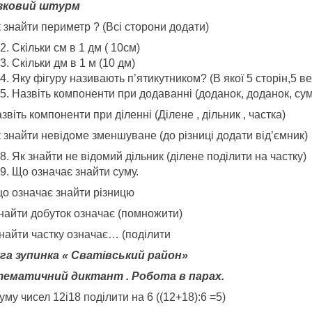
зковий штурм
 знайти периметр ? (Всі сторони додати)
Скільки см в 1 дм ( 10см)
Скільки дм в 1 м (10 дм)
Яку фігуру називають п’ятикутником? (В якої 5 сторін,5 ве
Назвіть компоненти при додаванні (доданок, доданок, су
звіть компоненти при діленні (Ділене , дільник , частка)
 знайти невідоме зменшуване (до різниці додати від’ємник)
Як знайти не відомий дільник (ділене поділити на частку)
Що означає знайти суму.
що означає знайти різницю
знайти добуток означає (помножити)
знайти частку означає… (поділити
га зупинка « Сватівський район»
ематичний диктант . Робота в парах.
уму чисел 12і18 поділити на 6 ((12+18):6 =5)