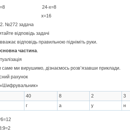
4:х=8 24-х=8
=3 х=16
№272 задача
тайте відповідь задачі
вважає відповідь правильною підніміть руки.
 Основна частина
.
туалізація
и саме ми вирушимо, дізнаємось розв’язавши приклади.
Усний рахунок
 «Шифрувальник»
40
8
2
3
г
а
у
н
*6=12
8:9=2