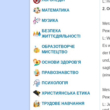
L: H
2. 
МАТЕМАТИКА
МУЗИКА
Мет
БЕЗПЕКА
Реж
ЖИТТЄДІЯЛЬНОСТІ
L: W
Es w
ОБРАЗОТВОРЧЕ
МИСТЕЦТВО
der 
und,
ОСНОВИ ЗДОРОВ’Я
sagt
ПРАВОЗНАВСТВО
(ein
ПСИХОЛОГІЯ
Мет
ХРИСТИЯНСЬКА ЕТИКА
Реж
ТРУДОВЕ НАВЧАННЯ
L: J
und 