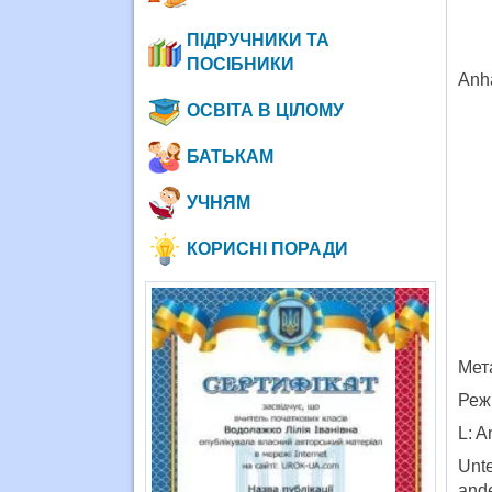
ПІДРУЧНИКИ ТА
ПОСІБНИКИ
Anh
ОСВІТА В ЦІЛОМУ
БАТЬКАМ
УЧНЯМ
КОРИСНІ ПОРАДИ
Мета
Реж
L: A
Unte
ande