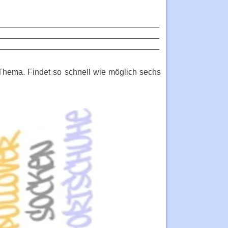
___________________________________
___________________________________
___________________________________
Thema. Findet so schnell wie möglich sechs