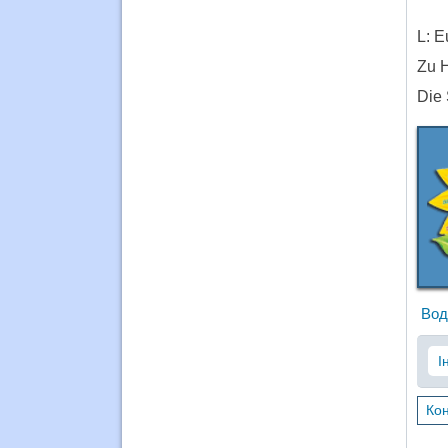
L: E
Zu H
Die 
Вод
І
Кон