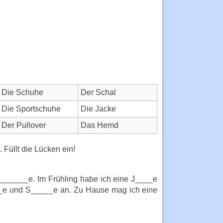
Die Schuhe
Der Schal
Die Sportschuhe
Die Jacke
Der Pullover
Das Hemd
 Füllt die Lücken ein!
______e. Im Frühling habe ich eine J____e
__e und S_____e an. Zu Hause mag ich eine