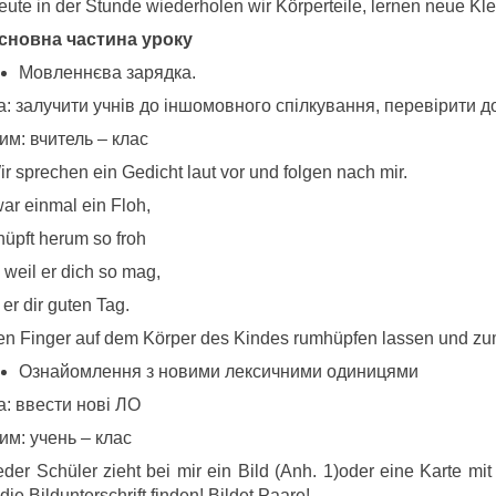
eute in der Stunde wiederholen wir Körperteile, lernen neue K
Основна частина уроку
Мовленнєва зарядка.
а: залучити учнів до іншомовного спілкування, перевірити 
им: вчитель – клас
ir sprechen ein Gedicht laut vor und folgen nach mir.
ar einmal ein Floh,
hüpft herum so froh
 weil er dich so mag,
 er dir guten Tag.
en Finger auf dem Körper des Kindes rumhüpfen lassen und zum
Ознайомлення з новими лексичними одиницями
а: ввести нові ЛО
им: учень – клас
eder Schüler zieht bei mir ein Bild (Anh. 1)oder eine Karte mi
die Bildunterschrift finden! Bildet Paare!