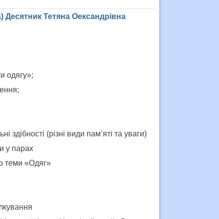
а) Десятник Тетяна Оександрівна
и одягу»;
ення;
і здібності (різні види пам’яті та уваги)
и у парах
до теми «Одяг»
ілкування