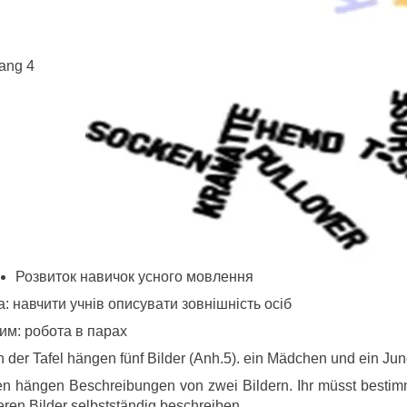
ang 4
Розвиток навичок усного мовлення
: навчити учнів описувати зовнішність осіб
им: робота в парах
n der Tafel hängen fünf Bilder (Anh.5). ein Mädchen und ein Jun
n hängen Beschreibungen von zwei Bildern. Ihr müsst bestim
ren Bilder selbstständig beschreiben.