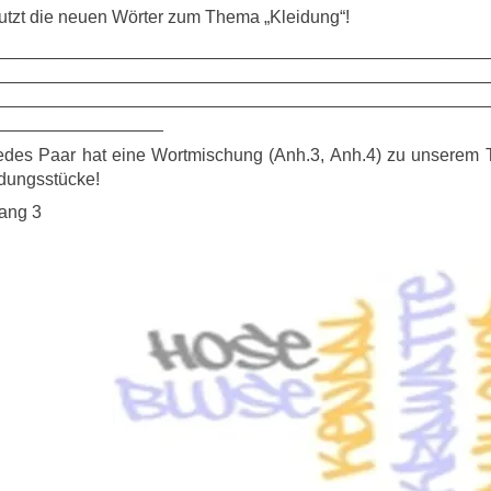
tzt die neuen Wörter zum Thema „Kleidung“!
__________________________________________________
__________________________________________________
__________________________________________________
_________________
edes Paar hat eine Wortmischung (Anh.3, Anh.4) zu unserem 
dungsstücke!
ang 3