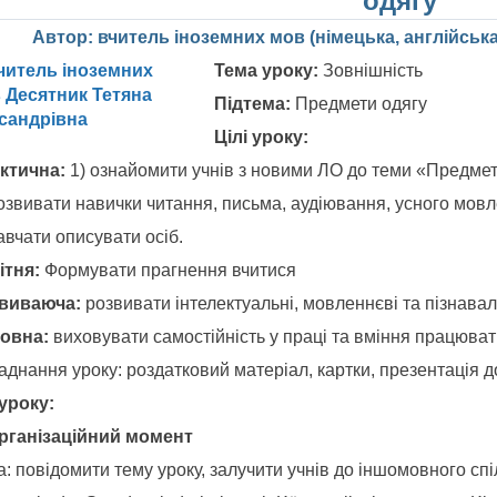
одягу”
Автор: вчитель іноземних мов (німецька, англійськ
Тема
уроку
:
Зовнішність
Підтема
:
Предмети одягу
Цілі
уроку
:
ктична:
1) ознайомити учнів з новими ЛО до теми «Предмет
розвивати навички читання, письма, аудіювання, усного мовл
авчати описувати осіб.
ітня:
Формувати прагнення вчитися
виваюча:
розвивати інтелектуальні, мовленнєві та пізнавальн
овна:
виховувати самостійність у праці та вміння працюват
аднання уроку: роздатковий матеріал, картки, презентація 
 уроку:
Організаційний момент
: повідомити тему уроку, залучити учнів до іншомовного сп