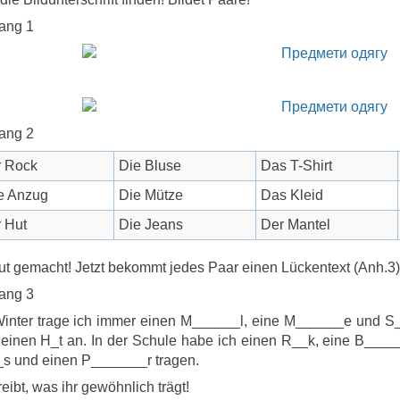
ang 1
ang 2
 Rock
Die Bluse
Das T-Shirt
e Anzug
Die Mütze
Das Kleid
 Hut
Die Jeans
Der Mantel
ut gemacht! Jetzt bekommt jedes Paar einen Lückentext (Anh.3).
ang 3
inter trage ich immer einen M______l, eine M______e und S_
einen H_t an. In der Schule habe ich einen R__k, eine B___
s und einen P_______r tragen.
eibt, was ihr gewöhnlich trägt!