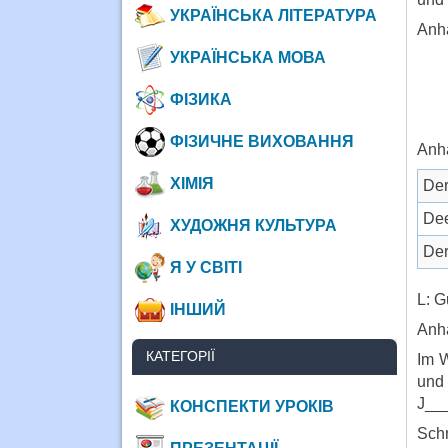
УКРАЇНСЬКА ЛІТЕРАТУРА
Anh
УКРАЇНСЬКА МОВА
ФІЗИКА
ФІЗИЧНЕ ВИХОВАННЯ
Anh
ХІМІЯ
Der
De
ХУДОЖНЯ КУЛЬТУРА
Der
Я У СВІТІ
L: G
ІНШИЙ
Anh
КАТЕГОРІЇ
Im W
und 
J___
КОНСПЕКТИ УРОКІВ
Schr