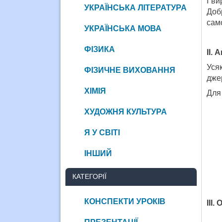
І ви
УКРАЇНСЬКА ЛІТЕРАТУРА
Доб
сам
УКРАЇНСЬКА МОВА
ФІЗИКА
ІІ.
Уся
ФІЗИЧНЕ ВИХОВАННЯ
дже
ХІМІЯ
Для
ХУДОЖНЯ КУЛЬТУРА
Я У СВІТІ
ІНШИЙ
КАТЕГОРІЇ
КОНСПЕКТИ УРОКІВ
ІІІ