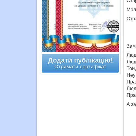
Стар
Мол
Ото
Замі
Люд
Додати публікацію!
Люд
Отримати сертифікат
Той
Неу
Пра
Люди
Пра
А з