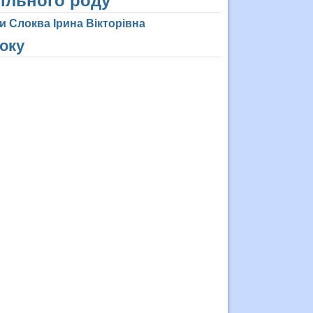
пільного роду
и Слоква Ірина Вікторівна
року