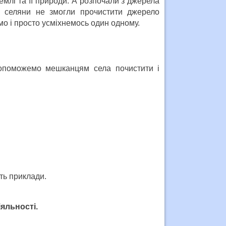
землі та її природи. А розпочали з джерела
 селяни не змогли прочистити джерело
о і просто усміхнемось один одному.
допоможемо мешканцям села почистити і
ть приклади.
іяльності.