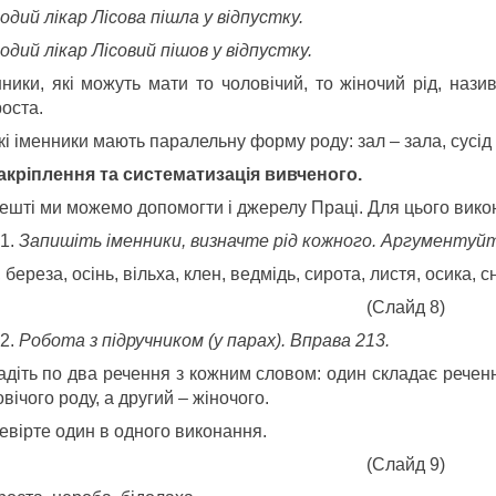
одий лікар Лісова пішла у відпустку.
одий лікар Лісовий пішов у відпустку.
нники, які можуть мати то чоловічий, то жіночий рід, нази
оста.
і іменники мають паралельну форму роду: зал – зала, сусід 
Закріплення та систематизація вивченого.
ешті ми можемо допомогти і джерелу Праці. Для цього вико
Запишіть іменники, визначте рід кожного. Аргументуйте
 береза, осінь, вільха, клен, ведмідь, сирота, листя, осика, с
(Слайд 8)
Робота з підручником (у парах). Вправа 213.
адіть по два речення з кожним словом: один складає речен
вічого роду, а другий – жіночого.
евірте один в одного виконання.
(Слайд 9)