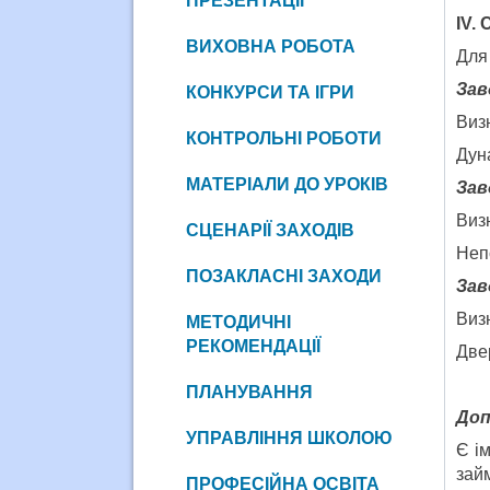
ПРЕЗЕНТАЦІЇ
І
V
. 
ВИХОВНА РОБОТА
Для
Зав
КОНКУРСИ ТА ІГРИ
Визн
КОНТРОЛЬНІ РОБОТИ
Дуна
МАТЕРІАЛИ ДО УРОКІВ
Зав
Визн
СЦЕНАРІЇ ЗАХОДІВ
Неп
ПОЗАКЛАСНІ ЗАХОДИ
Зав
Виз
МЕТОДИЧНІ
РЕКОМЕНДАЦІЇ
Двер
ПЛАНУВАННЯ
Доп
УПРАВЛІННЯ ШКОЛОЮ
Є ім
зай
ПРОФЕСІЙНА ОСВІТА