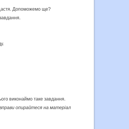
Щастя. Допоможемо ще?
завдання.
у.
ього виконаймо таке завдання.
і вправи опирайтеся на матеріал