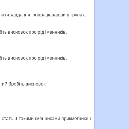
онати завдання, попрацювавши в групах.
ть висновок про рід іменників.
ть висновок про рід іменників.
ти? Зробіть висновок.
 статі. З такими іменниками прикметники і