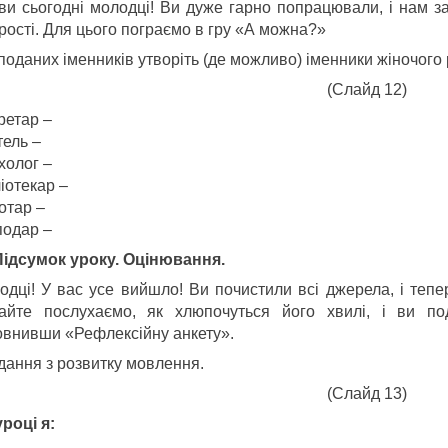
 ви сьогодні молодці! Ви дуже гарно попрацювали, і нам
рості. Для цього пограємо в гру «А можна?»
поданих іменників утворіть (де можливо) іменники жіночого 
(Слайд 12)
ретар –
тель –
холог –
іотекар –
отар –
подар –
 Підсумок уроку. Оцінювання.
одці! У вас усе вийшло! Ви почистили всі джерела, і теп
айте послухаємо, як хлюпочуться його хвилі, і ви по
овнивши «Рефлексійну анкету».
дання з розвитку мовлення.
(Слайд 13)
році я: