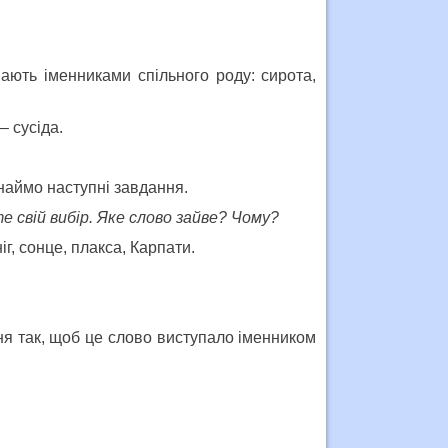
вають іменниками спільного роду: сирота,
– сусіда.
наймо наступні завдання.
 свій вибір. Яке слово зайве? Чому?
ніг, сонце, плакса, Карпати.
ня так, щоб це слово виступало іменником