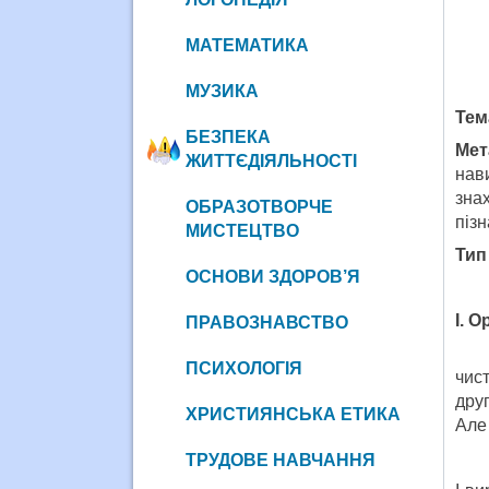
МАТЕМАТИКА
МУЗИКА
Тем
БЕЗПЕКА
Мет
ЖИТТЄДІЯЛЬНОСТІ
нав
зна
ОБРАЗОТВОРЧЕ
пізн
МИСТЕЦТВО
Тип
ОСНОВИ ЗДОРОВ’Я
І. 
ПРАВОЗНАВСТВО
ПСИХОЛОГІЯ
чис
друг
ХРИСТИЯНСЬКА ЕТИКА
Але
ТРУДОВЕ НАВЧАННЯ