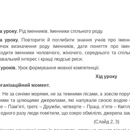
а уроку.
Рід іменників. Іменники спільного роду.
а уроку.
Повторити й поглибити знання учнів про імен
ичок визначення роду іменників, дати поняття про імен
ходити іменники чоловічого, жіночого, середнього та спіл
авальний інтерес і кращі людські риси.
 уроків.
Урок формування мовної компетенції.
Хід уроку
Організаційний момент.
Не за синіми морями, не за темними лісами, а зовсім поруч
тими та цілющими джерелами, які напували своєю водою 
е – Пам’яті, третє – Дружби, четверте – Праці, п’яте – Кміт
 одного разу люди помітили, що озеро обміліло, джерела за
(Слайд 2, 3)