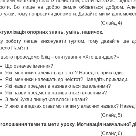
рішили мешканці села їх почистити, стати на захист рідної 
роти. Бо лише на добро земля обізветься добром. Але
отужки, тому попросили допомоги. Давайте ми їм допоможем
(Слайд 4)
 Актуалізація опорних знань, умінь, навичок.
ку роботу легше виконувати гуртом, тому давайте ще 
рело Пам’яті.
 цього проведемо бліц – опитування «Хто швидше?»
Що означає іменник?
Які іменники належать до істот? Наведіть приклади.
Які іменники належать до неістот? Наведіть приклади.
Які назви предметів називаються загальними?
Які назви предметів називаються власними?
З якої букви пишуться власні назви?
У яких випадках ставимо лапки у власних назвах? Наведі
(Слайд 5)
. Оголошення теми та мети уроку. Мотивація навчальної д
(Слайд 6)