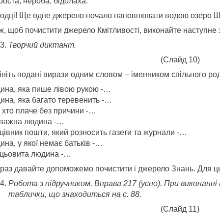
оста, нероба, бідолаха.
одці! Ще одне джерело почало наповнювати водою озеро 
ж, щоб почистити джерело Кмітливості, виконайте наступне 
Творчий диктант.
(Слайд 10)
ніть подані вирази одним словом – іменником спільного род
ина, яка пише лівою рукою -…
ина, яка багато теревенить -…
, хто плаче без причини -…
важна людина -…
цівник пошти, який розносить газети та журнали -…
на, у якої немає батьків -…
цьовита людина -…
араз давайте допоможемо почистити і джерело Знань. Для ц
Робота з підручником. Вправа 217 (усно). При виконанн
таблички, що знаходиться на с. 88.
(Слайд 11)