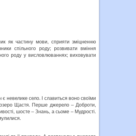
ник як частину мови, сприяти зміцненню
ники спільного роду; розвивати вміння
ьного роду у висловлюваннях; виховувати
 є невелике село. І славиться воно своїми
озеро Щастя. Перше джерело – Доброти,
ливості, шосте – Знань, а сьоме – Мудрості.
мулилися.