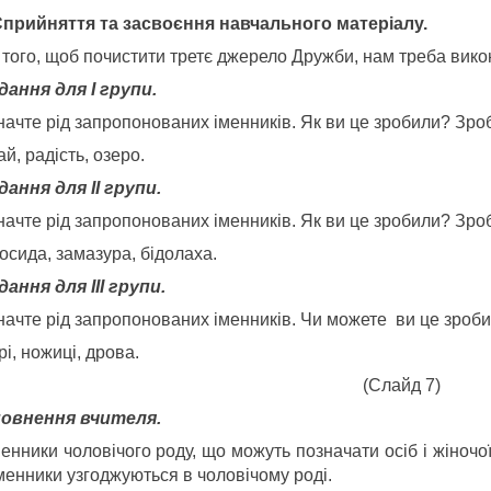
Сприйняття та засвоєння навчального матеріалу.
 того, щоб почистити третє джерело Дружби, нам треба вик
дання для І групи.
ачте рід запропонованих іменників. Як ви це зробили? Зробі
й, радість, озеро.
дання для ІІ групи.
ачте рід запропонованих іменників. Як ви це зробили? Зробі
осида, замазура, бідолаха.
дання для ІІІ групи.
начте рід запропонованих іменників. Чи можете ви це зроби
і, ножиці, дрова.
(Слайд 7)
овнення вчителя.
енники чоловічого роду, що можуть позначати осіб і жіночої
менники узгоджуються в чоловічому роді.