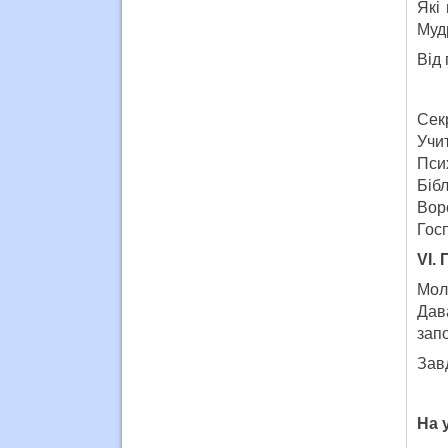
Які
Муд
Від 
Сек
Учи
Пси
Бібл
Вор
Гос
V
І.
Мол
Дав
зап
Зав
На у