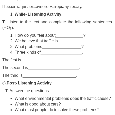
Презентація лексичного матеріалу тексту.
While- Listening Activity
.
T:
Listen to the text and complete the following sentences.
(HO
).
3
How do you feel about____________?
We believe that traffic is ___________.
What problems_________________?
Three kinds of__________________.
The first is________________________.
The second is______________________.
The third is_______________________.
c).
Post- Listening Activity
.
T:
Answer the questions:
What environmental problems does the traffic cause?
What is good about cars?
What must people do to solve these problems?