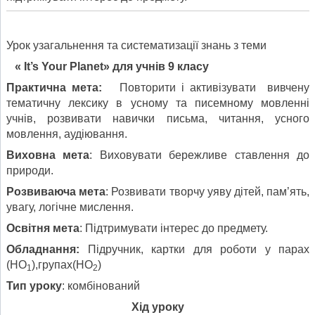
Урок узагальнення та систематизації знань з теми
«
It’s Your Planet
» для учнів 9 класу
Практична мета
:
Повторити і активізувати вивчену
тематичну лексику в усному та писемному мовленні
учнів, розвивати навички письма, читання, усного
мовлення, аудіювання.
Виховна мета
: Виховувати бережливе ставлення до
природи.
Розвиваюча мета
: Розвивати творчу уяву дітей, пам’ять,
увагу, логічне мислення.
Освітня мета
: Підтримувати інтерес до предмету.
Обладнання
:
Підручник, картки для роботи у парах
(HO
),групах(HO
)
1
2
Тип уроку
: комбінований
Хід уроку