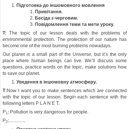
Підготовка до іншомовного мовлення
Привітання.
Бесіда з черговим.
Повідомлення теми та мети уроку.
T:
The topic of our lesson deals with the problems of
environmental protection. The protection of our nature has
become one of the most burning problems nowadays.
Our planet is a small part of the Universe, but it’s the only
place where human beings can live. We’ll discuss some
questions, practice words on the topic, make solutions how
to save our planet.
Уведення в іншомовну атмосферу.
Т
:
Now I want you to make sentences which are connected
with the topic of our lesson. Begin each sentence with the
following letters P L A N E T.
P
: Pollution is very dangerous for people.
1
P
:………..
2