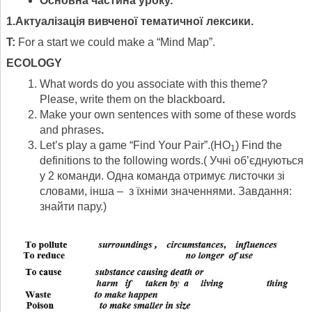
Основна частина уроку.
1.
Актуалізація вивченої тематичної лексики.
T:
For a start we could make a “Mind Map”.
ECOLOGY
What words do you associate with this theme?
Please, write them on the blackboard
.
Make your own sentences with some of these words
and phrases
.
Let’s play a game “Find Your Pair”.(HO
) Find the
1
definitions to the following words.( Учні об’єднуються
у 2 команди. Одна команда отримує листочки зі
словами, інша – з їхніми значеннями. Завдання:
знайти пару.)