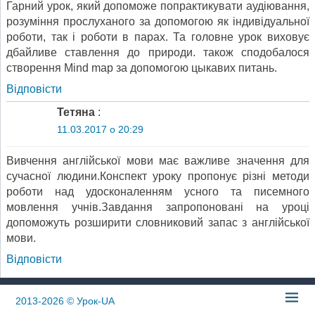
Гарний урок, який допоможе попрактикувати аудіювання,
розуміння прослуханого за допомогою як індивідуальної
роботи, так і роботи в парах. Та головне урок виховує
дбайливе ставлення до природи. також сподобалося
створення Mind map за допомогою цыкавих питань.
Відповіcти
Тетяна
:
11.03.2017 о 20:29
Вивчення англійської мови має важливе значення для
сучасної людини.Конспект уроку пропонує різні методи
роботи над удосконаленням усного та писемного
мовлення учнів.Завдання запропоновані на уроці
допоможуть розширити словниковий запас з англійської
мови.
Відповіcти
2013-2026
© Урок-UA