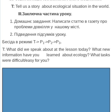
T:
Tell us a story about ecological situation in the world.
III
.
Заключна частина уроку.
Домашнє завдання: Написати статтю в газету про
проблеми довкілля у нашому місті.
Підведення підсумків уроку.
Бесіда в режимі T-> P
->P
->P
.
1
2
3
T: What did we speak about at the lesson today? What new
information have you learned about ecology? What tasks
were difficult/easy for you?