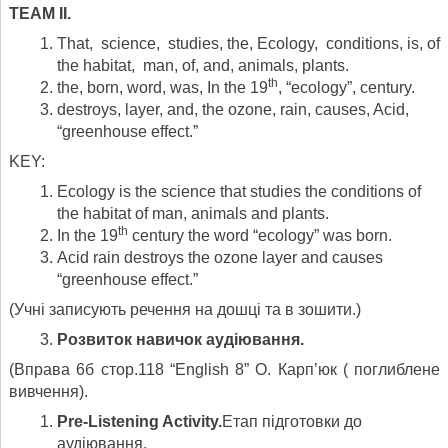
TEAM II.
That, science, studies, the, Ecology, conditions, is, of
the habitat, man, of, and, animals, plants.
th
the, born, word, was, In the 19
, “ecology”, century.
destroys, layer, and, the ozone, rain, causes, Acid,
“greenhouse effect.”
KEY:
Ecology is the science that studies the conditions of
the habitat of man, animals and plants.
th
In the 19
century the word “ecology” was born.
Acid rain destroys the ozone layer and causes
“greenhouse effect.”
(Учні записують речення на дошці та в зошити.)
Розвиток навичок аудіювання.
(Вправа 6б стор.118 “English 8” О. Карп’юк ( поглиблене
вивчення).
Pre-Listening Activity.
Етап підготовки до
аудіювання.