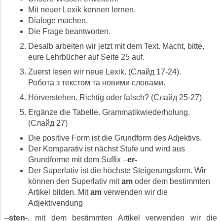
Mit neuer Lexik kennen lernen.
Dialoge machen.
Die Frage beantworten.
Desalb arbeiten wir jetzt mit dem Text. Macht, bitte,
eure Lehrbücher auf Seite 25 auf.
Zuerst lesen wir neue Lexik. (Слайд 17-24).
Робота з текстом та новими словами.
Hörverstehen. Richtig oder falsch? (Слайд 25-27)
Ergӓnze die Tabelle. Grammatikwiederholung.
(Слайд 27)
Die positive Form ist die Grundform des Adjektivs.
Der Komparativ ist nӓchst Stufe und wird aus
Grundforme mit dem Suffix –
er-
Der Superlativ ist die höchste Steigerungsform. Wir
können den Superlativ mit
am
oder dem bestimmten
Artikel bilden. Mit
am
verwenden wir die
Adjektivendung
–
sten-
, mit dem bestimmten Artikel verwenden wir die