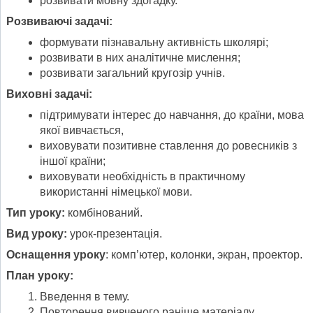
розвивати мовну здогадку.
Розвиваючі задачі
:
формувати пізнавальну активність школярі;
розвивати в них аналітичне мислення;
розвивати загальний кругозір учнів.
Виховні задачі
:
підтримувати інтерес до навчання, до країни, мова
якої вивчається,
виховувати позитивне ставлення до ровесників з
іншої країни;
виховувати необхідність в практичному
використанні німецької мови.
Тип урок
у
:
комбінований.
Вид урок
у
:
урок-презентація.
Оснащен
ня
урок
у
: комп’ютер, колонки, экран, проектор.
План урок
у
:
Введення в тему.
Повторення вивченого раніше матеріалу.