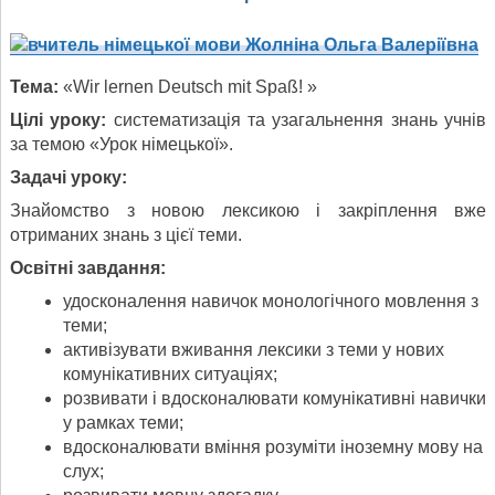
Тема
:
«Wir lernen Deutsch mit Spaß! »
Ціл
і
урок
у
:
систематизація та узагальнення знань учнів
за темою «Урок німецької».
Задач
і
урок
у
:
Знайомство з новою лексикою і закріплення вже
отриманих знань з цієї теми.
Освітні завдання
:
удосконалення навичок монологічного мовлення з
теми;
активізувати вживання лексики з теми у нових
комунікативних ситуаціях;
розвивати і вдосконалювати комунікативні навички
у рамках теми;
вдосконалювати вміння розуміти іноземну мову на
слух;