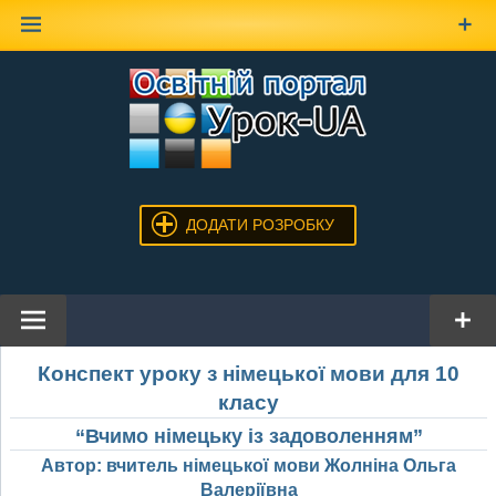
Наверх
ДОДАТИ РОЗРОБКУ
Конспект уроку з німецької мови для 10
класу
“Вчимо німецьку із задоволенням”
Автор: вчитель німецької мови Жолніна Ольга
Валеріївна