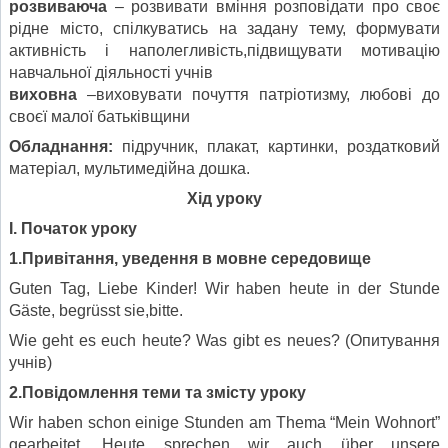
розвиваюча
– розвивати вміння розповідати про своє
рідне місто, спілкуватись на задану тему, формувати
активність і наполегливість,підвищувати мотивацію
навчальної діяльності учнів
виховна
–виховувати почуття патріотизму, любові до
своєї малої батьківщини
Обладнання:
підручник, плакат, картинки, роздатковий
матеріал, мультимедійна дошка.
Хід уроку
І. Початок уроку
1.Привітання, уведення в мовне середовище
Guten Tag, Liebe Kinder! Wir haben heute in der Stunde
Gäste, begrüsst sie,bitte.
Wie geht es euch heute? Was gibt es neues? (Опитування
учнів)
2.Повідомлення теми та змісту уроку
Wir haben schon einige Stunden am Thema “Mein Wohnort”
gearbeitet. Heute sprechen wir auch über unsere