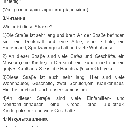
ihr fertig?
(Учні розповідають про своє рідне місто)
3.Читання.
Wie heist diese Strasse?
1)Die Straβe ist sehr lang und breit. An der Straβe befinden
sich ein Denkmall und eine Allee, eine Schule, ein
Supermarkt, Sportwarengeschäft und viele Wohnhäuser.
2) An dieser Straβe sind viele Cafes und Geschäfte, ein
Museum,eine Kirche,ein Denkmal, ein Supermarkt und ein
groβes Kaufhaus. Sie ist die Hauptstraβe von Ochtyrka.
3)Diese Straβe ist auch sehr lang. Hier sind viele
Wohnhauser, Geschafte, zwei Schulen,ein Krankenhaus.
Hier befindet sich auch unser Gumnasium.
4)An dieser Straβe sind viele Einfamilien- und
Mehrfamilienhäuser, eine Kirche, eine Bibliothek,
Kinderpoliklinik und viele Geschäfte.
4.Фізкультхвилинка