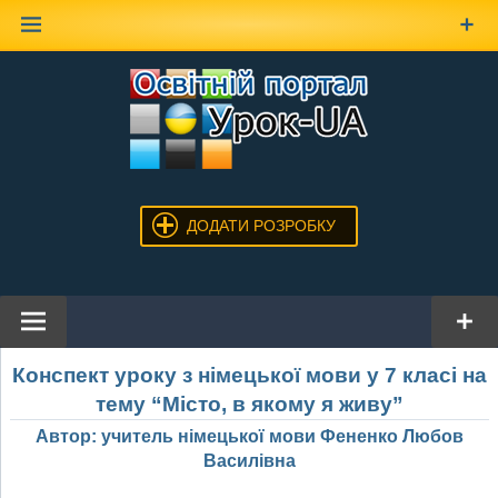
Наверх
ДОДАТИ РОЗРОБКУ
Конспект уроку з німецької мови у 7 класі
на
тему “Місто, в якому я живу”
Автор: учитель німецької мови Фененко Любов
Василівна