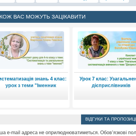
КОЖ ВАС МОЖУТЬ ЗАЦІКАВИТИ
истематизація знань 4 клас:
Урок 7 клас: Узагальне
урок з теми "Іменник
дієприслівників
ВІДГУКИ ТА ПРОПОЗИЦІ
ша e-mail адреса не оприлюднюватиметься.
Обов’язкові по