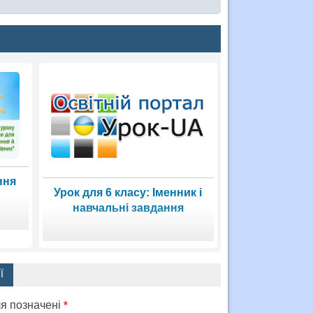
ння
Урок для 6 класу: Іменник і
навчальні завдання
Ї
ля позначені
*