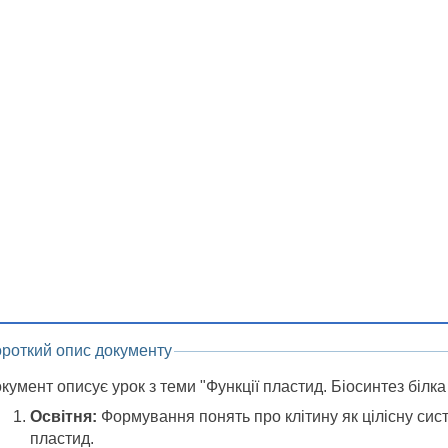
ороткий опис документу
кумент описує урок з теми "Функції пластид. Біосинтез білка
Освітня:
Формування понять про клітину як цілісну систе
пластид.