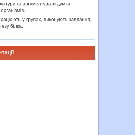
руктури та аргументувати думки.
організмів.
працюють у групах, виконують завдання,
тезу білка.
тації