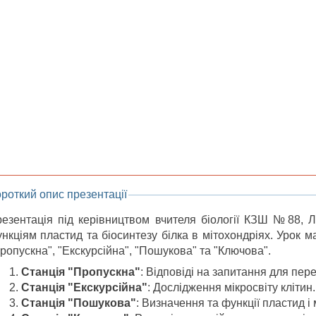
роткий опис презентації
езентація під керівництвом вчителя біології КЗШ №88, 
нкціям пластид та біосинтезу білка в мітохондріях. Урок 
ропускна", "Екскурсійна", "Пошукова" та "Ключова".
Станція "Пропускна"
: Відповіді на запитання для пере
Станція "Екскурсійна"
: Дослідження мікросвіту клітин.
Станція "Пошукова"
: Визначення та функції пластид і 