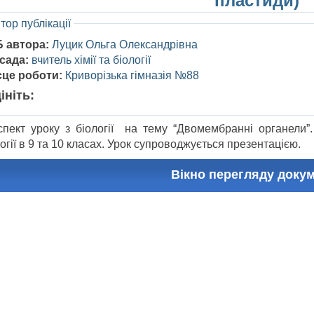
пластиди)
тор публікації
Б автора:
Луцик Ольга Олександрівна
сада:
вчитель хімії та біології
сце роботи:
Криворізька гімназія №88
ініть:
спект уроку з біології на тему “Двомембранні органели”
огії в 9 та 10 класах. Урок супроводжується презентацією.
Вікно перегляду доку