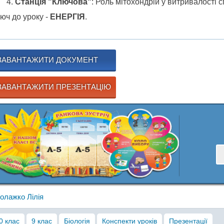
Станція "Ключова"
: Роль мітохондрій у витривалості с
юч до уроку -
ЕНЕРГІЯ
.
ЗАВАНТАЖИТИ ДОКУМЕНТ
АВАНТАЖИТИ ПРЕЗЕНТАЦІЮ
олажко Лілія
0 клас
9 клас
Біологія
Конспекти уроків
Презентації