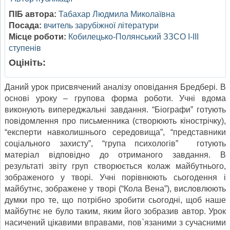
ПІБ автора:
Табахар Людмила Миколаївна
Посада:
вчитель зарубіжної літератури
Місце роботи:
Кобилецько-Полянський ЗЗСО І-ІІІ
ступенів
Оцініть:
Даний урок присвячений аналізу оповідання Бредбері. В
основі уроку – групова форма роботи. Учні вдома
виконують випереджальні завдання. “Біографи” готують
повідомлення про письменника (створюють кінострічку),
“експерти навколишнього середовища”, “представники
соціального захисту”, “група психологів” готують
матеріал відповідно до отриманого завдання. В
результаті звіту груп створюється колаж майбутнього,
зображеного у творі. Учні порівнюють сьогодення і
майбутнє, зображене у творі (“Кола Вена”), висловлюють
думки про те, що потрібно зробити сьогодні, щоб наше
майбутнє не було таким, яким його зобразив автор. Урок
насичений цікавими вправами, пов`язаними з сучасними