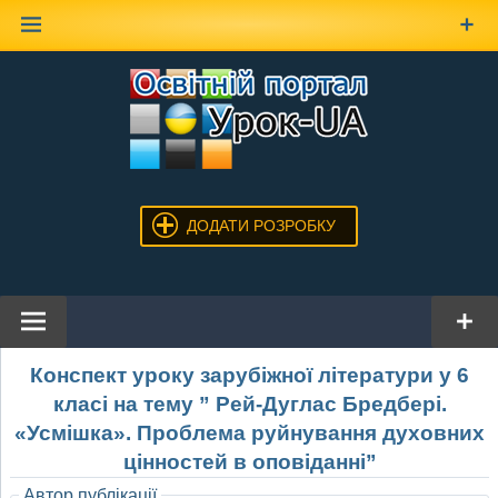
Наверх
ДОДАТИ РОЗРОБКУ
Конспект уроку зарубіжної літератури у 6
класі на тему ” Рей-Дуглас Бредбері.
«Усмішка». Проблема руйнування духовних
цінностей в оповіданні”
Автор публікації