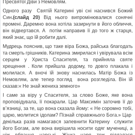
Пресвятої Діви з Немовлям.
Одного разу Святій Катерині уві сні наснився Божий
Син
.(слайд 20)
Від нього випромінювалися сонячні
промені. Даремно вона хотіла зазирнути в його обличчя,
він відвертався. А потім направив її до того ж старця,
який знає, що їй робити далі.
Мудрець пояснив, що таке віра Божа, райська благодать
та смерть грішників. Катерина змирилася і увірувала всім
серцем у Христа Спасителя, та прийняла святе
хрещення . Коли прийшла додому, то довго плакала і
молилася. А вночі їй знову наснилась Матір Божа із
Немовлям, але тепер погляд вона розгледіла. Він їй
сказав:« Не знай жениха земного»
І саме за віру у Спасителя, за слово Боже, яке вона
проповідувала, її покарали. Цар Максимін заточив її до
в’язниці, за те, що вона сказала йому: « Не соромно тобі,
царю, молитися ідолам? Пізнай справжнього Бога.» Цар
декілька разів намагався запевнити Катерину служити
його Богам, але вона вирішила носити одяг мучениці, а
ніж вбрання царські. Жінка царя теж піддалася