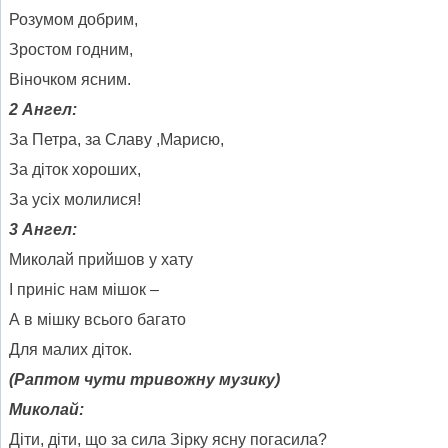
Розумом добрим,
Зростом годним,
Віночком ясним.
2 Ангел:
За Петра, за Славу ,Марисю,
За діток хороших,
За усіх молилися!
3 Ангел:
Миколай прийшов у хату
І приніс нам мішок –
А в мішку всього багато
Для малих діток.
(Раптом чути тривожну музику)
Миколай:
Діти, діти, що за сила Зірку ясну погасила?