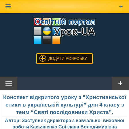
Наверх
ДОДАТИ РОЗРОБКУ
Конспект відкритого уроку з “Християнської
етики в українській культурі” для 4 класу з
теим “Святі послідовники Христа”.
Автор: Заступник директора з навчально- виховної
роботи Касьяненко Світлана Володимирівна