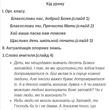
Хід уроку
І. Орг. класу.
Благослови нас, добрий Боже,(слайд 1)
Благослови ти, Пречиста Мати.(слайд 2)
Хай ваша ласка нам поможе
Щасливо день шкільний почати.(слайд 3)
ІІ. Актуалізація опорних знань.
1.Слово вчителя.(слайд 4)
Діти, ми нещодавно вивчали десять Божих
заповідей. І так, як ми християни,то зобов
’
язані
дотримуватися їх. Бог вклав їх в серце кожної
людини. Але інколи важко буває дотримуватися
їх. А в декого навіть виникає думка « А чи взагалі
можливо людині виконувати Божі заповіді? Чи є
такі люди, які їх виконали?»
Якби люди не могли виконати ці Заповіді, то
Господь би їх і не давав. А доказом того, що