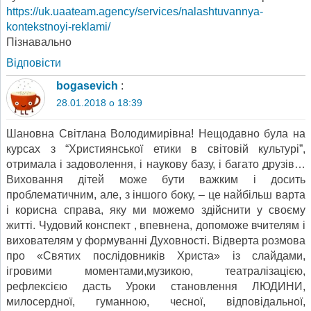
https://uk.uaateam.agency/services/nalashtuvannya-
kontekstnoyi-reklami/
Пізнавально
Відповіcти
bogasevich
:
28.01.2018 о 18:39
Шановна Світлана Володимирівна! Нещодавно була на
курсах з “Християнської етики в світовій культурі”,
отримала і задоволення, і наукову базу, і багато друзів…
Виховання дітей може бути важким і досить
проблематичним, але, з іншого боку, – це найбільш варта
і корисна справа, яку ми можемо здійснити у своєму
житті. Чудовий конспект , впевнена, допоможе вчителям і
вихователям у формуванні Духовності. Відверта розмова
про «Святих послідовників Христа» із слайдами,
ігровими моментами,музикою, театралізацією,
рефлексією дасть Уроки становлення ЛЮДИНИ,
милосердної, гуманною, чесної, відповідальної,