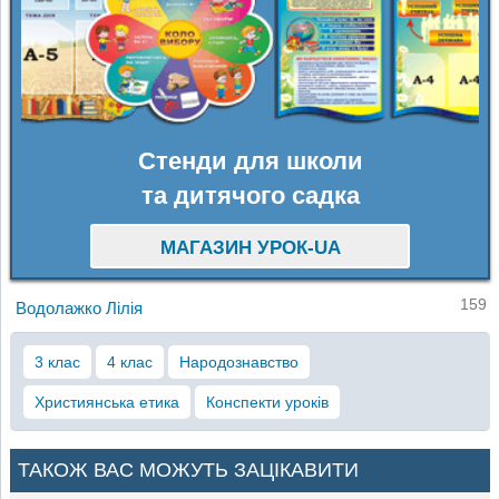
Стенди для школи
та дитячого садка
МАГАЗИН УРОК-UA
159
Водолажко Лілія
3 клас
4 клас
Народознавство
Християнська етика
Конспекти уроків
ТАКОЖ ВАС МОЖУТЬ ЗАЦІКАВИТИ