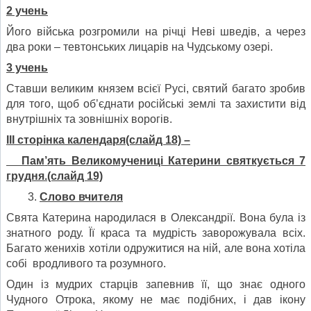
2 учень
Його війська розгромили на річці Неві шведів, а через
два роки – тевтонських лицарів на Чудському озері.
3 учень
Ставши великим князем всієї Русі, святий багато зробив
для того, щоб об’єднати російські землі та захистити від
внутрішніх та зовнішніх ворогів.
ІІІ сторінка календаря(слайд 18) –
Пам
’
ять Великомучениці Катерини святкується 7
грудня.(слайд 19)
Слово вчителя
Свята Катерина народилася в Олександрії. Вона була із
знатного роду. Її краса та мудрість заворожувала всіх.
Багато женихів хотіли одружитися на ній, але вона хотіла
собі вродливого та розумного.
Один із мудрих старців запевнив її, що знає одного
Чудного Отрока, якому не має подібних, і дав ікону