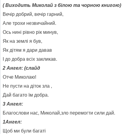
( Виходить Миколай з білою та чорною книгою)
Вечір добрий, вечір гарний,
Але трохи незвичайний.
Ось нині рівно рік минув,
Як на землі я був,
Як дітям я дари давав
І до добра всіх закликав.
2 Ангел: (слайд
Отче Миколаю!
Не пусти на діток зла ,
Дай багато їм добра.
3 Ангел:
Благослови нас, Миколай,зло перемогти сили дай.
1Ангел:
Щоб ми були багаті