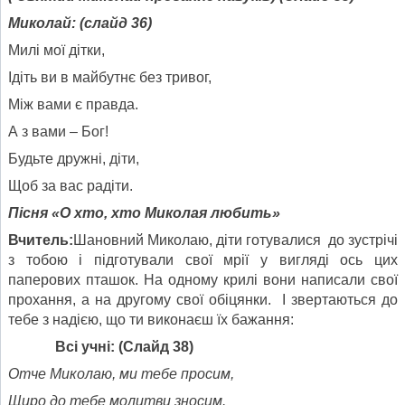
Миколай: (слайд 36)
Милі мої дітки,
Ідіть ви в майбутнє без тривог,
Між вами є правда.
А з вами – Бог!
Будьте дружні, діти,
Щоб за вас радіти.
Пісня «О хто, хто Миколая любить»
Вчитель:
Шановний Миколаю, діти готувалися до зустрічі
з тобою і підготували свої мрії у вигляді ось цих
паперових пташок. На одному крилі вони написали свої
прохання, а на другому свої обіцянки. І звертаються до
тебе з надією, що ти виконаєш їх бажання:
Всі учні: (Слайд 38)
Отче Миколаю, ми тебе просим,
Щиро до тебе молитви зносим.