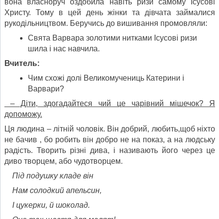
вона власноруч оздобила навіть ризи самому Ісусові
Христу. Тому в цей день жінки та дівчата займалися
рукодільництвом. Беручись до вишивання промовляли:
Свята Варвара золотими нитками Ісусові ризи
шила і нас навчила.
Вчитель:
Чим схожі долі Великомучениць Катерини і
Варвари?
– Діти, здогадайтеся чий це чарівний мішечок? Я
допоможу.
Ця людина – літній чоловік. Він добрий, любить,щоб ніхто
не бачив , бо робить він добро не на показ, а на людську
радість. Творить різні дива, і називають його через це
диво творцем, або чудотворцем.
Під подушку кладе він
Нам солодкий апельсин,
І цукерки, й шоколад.