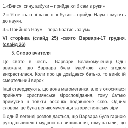
1.«Вчися, сину, азбуки – прийде хліб сам в руки»
2.« Я не знаю ні «аз», ні « буки» – прийде Наум і змусить
до науки.
3.« Прийшов Наум – пора братись за ум»
V
І сторінка (слайд 25) -свято Варвари-17 грудня.
(слайд 26)
Слово вчителя
Це свято в честь Варвари Великомучениці Одні
вважали, що Варвара була іудейкою, але згодом
вихрестилася. Коли про це довідався батько, то виніс їй
смертельний вирок.
Інші стверджують, що вона магометанка, але зголосилася
прийняти християнське віросповідання, тому батько
примусив її товкти босоніж подрібнене скло. Одним
словом, це була великомучениця за християнську віру.
В одній легенді розповідається, що Варвара була гарною
рукодільницею і мудрою на вишивання, тому казали, що