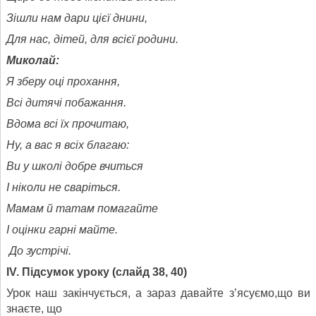
Зішли нам дари цієї днини,
Для нас, дітей, для всієї родини.
Миколай:
Я зберу оці прохання,
Всі дитячі побажання.
Вдома всі їх прочитаю,
Ну, а вас я всіх благаю:
Ви у школі добре вчиться
І ніколи не сваріться.
Мамам й татам помагайте
І оцінки гарні майте.
До зустрічі.
І
V
. Підсумок уроку (слайд 38, 40)
Урок наш закінчується, а зараз давайте з’ясуємо,що ви
знаєте, що