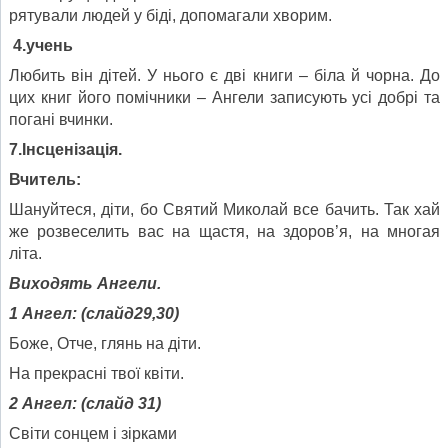
рятували людей у біді, допомагали хворим.
4.учень
Любить він дітей. У нього є дві книги – біла й чорна. До
цих книг його помічники – Ангели записують усі добрі та
погані вчинки.
7.Інсценізація.
Вчитель:
Шануйтеся, діти, бо Святий Миколай все бачить. Так хай
же розвеселить вас на щастя, на здоров’я, на многая
літа.
Виходять Ангели.
1 Ангел: (слайд29,30)
Боже, Отче, глянь на діти.
На прекрасні твої квіти.
2 Ангел: (слайд 31)
Світи сонцем і зірками