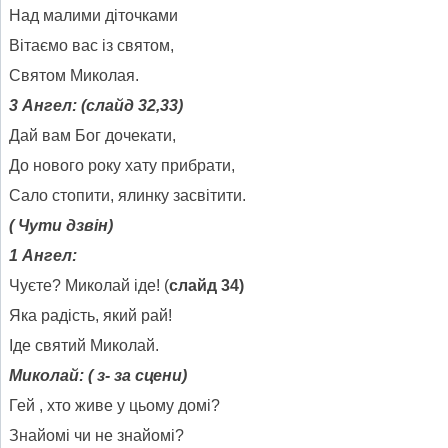
Над малими діточками
Вітаємо вас із святом,
Святом Миколая.
3 Ангел: (слайд 32,33)
Дай вам Бог дочекати,
До нового року хату прибрати,
Сало стопити, ялинку засвітити.
( Чути дзвін)
1 Ангел:
Чуєте? Миколай іде! (
слайд 34)
Яка радість, який рай!
Іде святий Миколай.
Миколай: ( з- за сцени)
Гей , хто живе у цьому домі?
Знайомі чи не знайомі?