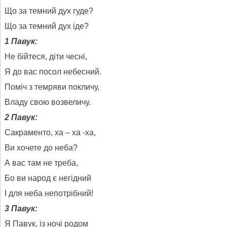
Що за темний дух гуде?
Що за темний дух іде?
1 Павук:
Не бійтеся, діти чесні,
Я до вас посол небесний.
Поміч з темряви покличу,
Владу свою возвеличу.
2 Павук:
Сакраменто, ха – ха -ха,
Ви хочете до неба?
А вас там не треба,
Бо ви народ є негідний
І для неба непотрібний!
3 Павук:
Я Павук, із ночі родом