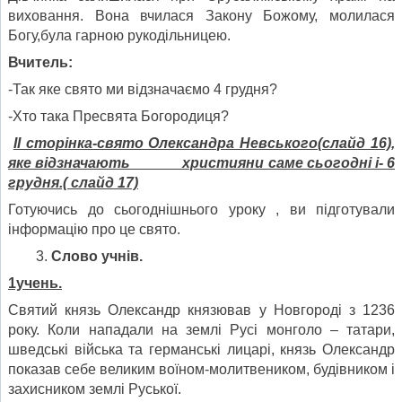
виховання. Вона вчилася Закону Божому, молилася
Богу,була гарною рукодільницею.
Вчитель:
-Так яке свято ми відзначаємо 4 грудня?
-Хто така Пресвята Богородиця?
ІІ сторінка-свято Олександра Невського(слайд 16),
яке відзначають християни саме сьогодні і- 6
грудня.( слайд 17)
Готуючись до сьогоднішнього уроку , ви підготували
інформацію про це свято.
Слово учнів.
1учень.
Святий князь Олександр князював у Новгороді з 1236
року. Коли нападали на землі Русі монголо – татари,
шведські війська та германські лицарі, князь Олександр
показав себе великим воїном-молитвеником, будівником і
захисником землі Руської.