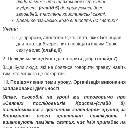
людина може йти шляхом Божественної
мудрості,
(слайд 5)
дотримуючись його
заповідей, є численні християнські святі.
Давайте згадаємо, кого відносять до святих?
Учень:
Це пророки, апостоли. Це ті святі, яких Бог обрав
для того, щоб через них сповіщати іншим Свою
святу волю
.(слайд 6)
2.-Ці люди мали від Бога дар творити добро.(
слайд 7)
3.Це були люди, які не боялися говорити правду навіть
тим, хто міг їх за це покарати.
ІІІ. Повідомлення теми уроку. Організація виконання
запланованої діяльності
Отже, сьогодні на уроці ми поговоримо про
«Святих послідовників Христа»(слайд 8),
познайомимося з церковним календарем грудня, за
допомогою якого християни святкують і
вшановують пам’ять святих, чиє ім’я припадає на