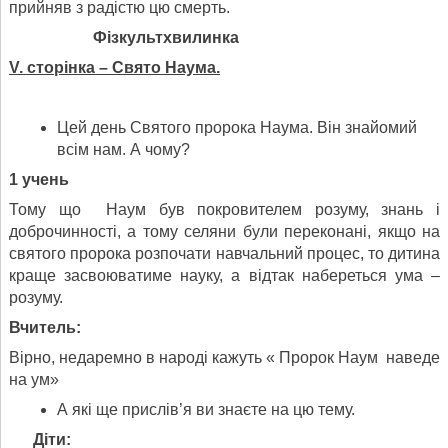
прийняв з радістю цю смерть.
Фізкультхвилинка
V
. сторінка – Свято Наума.
Цей день Святого пророка Наума. Він знайомий
всім нам. А чому?
1 учень
Тому що Наум був покровителем розуму, знань і
доброчинності, а тому селяни були переконані, якщо на
святого пророка розпочати навчальний процес, то дитина
краще засвоюватиме науку, а відтак набереться ума –
розуму.
Вчитель:
Вірно, недаремно в народі кажуть « Пророк Наум наведе
на ум»
А які ще прислів’я ви знаєте на цю тему.
Діти: