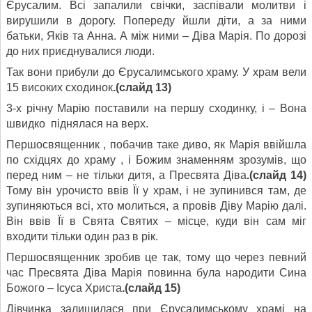
Єрусалим. Всі запалили свічки, заспівали молитви і
вирушили в дорогу. Попереду йшли діти, а за ними
батьки, Яків та Анна. А між ними – Діва Марія. По дорозі
до них приєднувалися люди.
Так вони прибули до Єрусалимського храму. У храм вели
15 високих сходинок
.(слайд 13)
3-х річну Марію поставили на першу сходинку, і – Вона
швидко піднялася на верх.
Першосвященник , побачив таке диво, як Марія ввійшла
по східцях до храму , і Божим знаменням зрозумів, що
перед ним – не тільки дитя, а Пресвята Діва
.(слайд 14)
Тому він урочисто ввів Її у храм, і не зупинився там, де
зупиняються всі, хто молиться, а провів Діву Марію далі.
Він ввів Її в Свята Святих – місце, куди він сам міг
входити тільки один раз в рік.
Першосвященник зробив це так, тому що через певний
час Пресвята Діва Марія повинна була народити Сина
Божого – Ісуса Христа
.(слайд 15)
Дівчинка залишилася при Єрусалимському храмі на