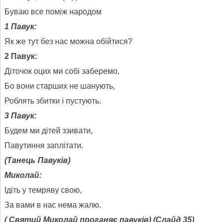
Буваю все поміж народом
1 Павук:
Як же тут без нас можна обійтися?
2 Павук:
Діточок оцих ми собі заберемо,
Бо вони старших не шанують,
Роблять збитки і пустують.
3 Павук:
Будем ми дітей ззивати,
Павутиння заплітати.
(Танець Павуків)
Миколай:
Ідіть у темряву свою,
За вами в нас нема жалю.
( Святий Миколай проганяє павуків) (Слайд 35)