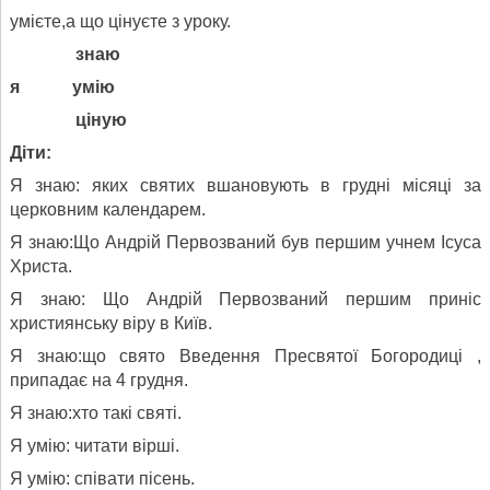
умієте,а що цінуєте з уроку.
знаю
я умію
ціную
Діти:
Я знаю: яких святих вшановують в грудні місяці за
церковним календарем.
Я знаю:Що Андрій Первозваний був першим учнем Ісуса
Христа.
Я знаю: Що Андрій Первозваний першим приніс
християнську віру в Київ.
Я знаю:що свято Введення Пресвятої Богородиці ,
припадає на 4 грудня.
Я знаю:хто такі святі.
Я умію: читати вірші.
Я умію: співати пісень.