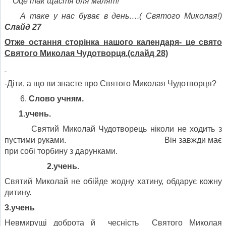
Оце так щастя для малят!
А таке у нас буває в день….( Святого Миколая!)
Слайд 27
Отже остання сторінка нашого календаря- це свято
Святого Миколая Чудотворця.(слайд 28)
-Діти, а що ви знаєте про Святого Миколая Чудотворця?
Слово учням.
1.учень.
Святий Миколай Чудотворець ніколи не ходить з
пустими руками. Він завжди має
при собі торбину з дарунками.
2.учень
.
Святий Миколай не обійде жодну хатину, обдарує кожну
дитину.
3.учень
Невмирущі доброта й чесність Святого Миколая