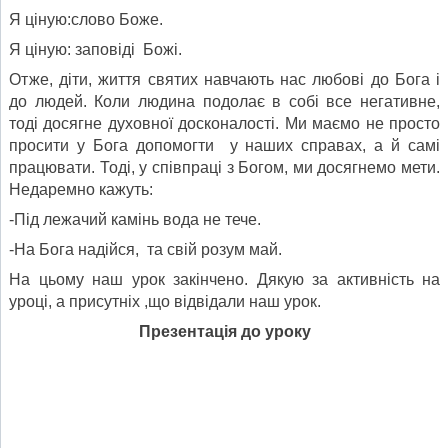
Я ціную:слово Боже.
Я ціную: заповіді Божі.
Отже, діти, життя святих навчають нас любові до Бога і
до людей. Коли людина подолає в собі все негативне,
тоді досягне духовної досконалості. Ми маємо не просто
просити у Бога допомогти у наших справах, а й самі
працювати. Тоді, у співпраці з Богом, ми досягнемо мети.
Недаремно кажуть:
-Під лежачий камінь вода не тече.
-На Бога надійся, та свій розум май.
На цьому наш урок закінчено. Дякую за активність на
уроці, а присутніх ,що відвідали наш урок.
Презентація до уроку