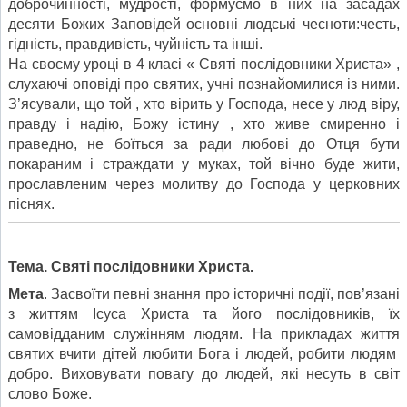
доброчинності, мудрості, формуємо в них на засадах
десяти Божих Заповідей основні людські чесноти:честь,
гідність, правдивість, чуйність та інші.
На своєму уроці в 4 класі « Святі послідовники Христа» ,
слухаючі оповіді про святих, учні познайомилися із ними.
З’ясували, що той , хто вірить у Господа, несе у люд віру,
правду і надію, Божу істину , хто живе смиренно і
праведно, не боїться за ради любові до Отця бути
покараним і страждати у муках, той вічно буде жити,
прославленим через молитву до Господа у церковних
піснях.
Тема. Свят
і послідовники Христа.
Мета
. Засвоїти певні знання про історичні події, пов’язані
з життям Ісуса Христа та його послідовників, їх
самовідданим служінням людям. На прикладах життя
святих вчити дітей любити Бога і людей, робити людям
добро. Виховувати повагу до людей, які несуть в світ
слово Боже.