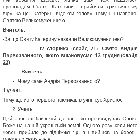
проповідям Святої Катерини і прийняла християнську
віру. За це Катерині відсікли голову. Тому її і названо
Святою Великомученицею.
Вчитель:
-За що Святу Катерину назвали Великомученицею?
І
V
сторінка (слайд 21)- Свято Андрія
Первозванного, якого вшановуємо 13 грудня.(слайд
22)
Вчитель:
Чому саме Андрія Первозванного?
1 учень
Тому що його першого покликав в учні Ісус Христос.
Учень
Цей апостол близький до нас. Він проповідував Слово
Боже на нашій українській землі. Одного разу, коли його
човен прибило до підніжжя гір, він вийшов на берег і
мовив до своїх учнів.