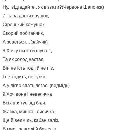
Ну, відгадайте , як її звати?(Червона Шапочка)
7.Пара довгих вушок,
Сіренький кожушок.
Скорий побігайчик,
А зоветься…(зайчик)
8.Хоч у нього й шуба є,
Та як холод настає,
Він не їсть тоді, й не п′є,
І не ходить, не гуляє,
А у лігво спать лягає. (ведмідь)
9.Хоч вона і невеличка
Всіх врятує від біди.
Жабка, мишка і лисичка
Ще й ведмідь, кабан заліз.
В мирі, злагоді й без сліз