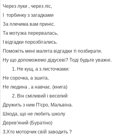
Через луки , через ліс,
І торбинку з загадками
За плечима вам приніс.
Та мотузка перервалась,
І відгадки порозбігались.
Поможіть мені малята відгадки ті позбирати.
Ну що допоможемо дідусеві? Тоді будьте уважні.
Не кущ, а з листочками:
Не сорочка, а зшита,
Не людина , а навчає. (книга)
Він сміливий і веселий
Дружить з ним П′єро, Мальвіна.
Шкода, що не любить школу
Дерев′яний (Буратіно)
3.Хто моторчик свій заводить ?