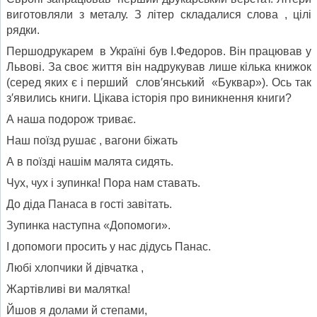
виготовляли з металу. З літер складалися слова , цілі
рядки.
Першодрукарем в Україні був І.Федоров. Він працював у
Львові. За своє життя він надрукував лише кілька книжок
(серед яких є і перший слов′янський «Буквар»). Ось так
з′явились книги. Цікава історія про виникнення книги?
А наша подорож триває.
Наш поїзд рушає , вагони біжать
А в поїзді нашім малята сидять.
Чух, чух і зупинка! Пора нам ставать.
До діда Панаса в гості завітать.
Зупинка наступна «Допомоги».
І допомоги просить у нас дідусь Панас.
Любі хлопчики й дівчатка ,
Жартівливі ви малятка!
Йшов я долами й степами,