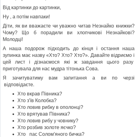
Від картинки до картинки,
Ну , а потім навпаки!
Діти, як ви вважаєте чи уважно читав Незнайко книжки?
Чому? Що б порадили ви хлопчикові Незнайкові?
Молодці!
А наша подорож підходить до кінця і остання наша
зупинка має назву «Хто? Хто? Хто?». Давайте відриємо і
цей лист і дізнаємося які ж завдання цього разу
приготувала для нас мудра тітонька Сова.
Я зачитуватиму вам запитання а ви по черзі
відповідаєте.
Хто вкрав Півника?
Хто з′їв Колобка?
Хто ловив рибку в ополонці?
Хто врятував Півника?
Хто ловив рибу у човнику?
Хто розбив золоте яєчко?
Хто пас Солом′яного бичка?