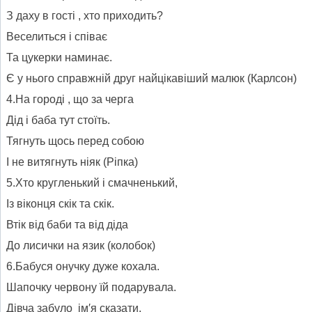
З даху в гості , хто приходить?
Веселиться і співає
Та цукерки наминає.
Є у нього справжній друг найцікавіший малюк (Карлсон)
4.На городі , що за черга
Дід і баба тут стоїть.
Тягнуть щось перед собою
І не витягнуть ніяк (Ріпка)
5.Хто кругленький і смачненький,
Із віконця скік та скік.
Втік від баби та від діда
До лисички на язик (колобок)
6.Бабуся онучку дуже кохала.
Шапочку червону їй подарувала.
Дівча забуло ім′я сказати,