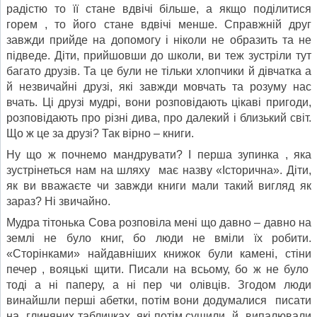
радістю то її стане вдвічі більше, а якщо поділитися
горем , то його стане вдвічі менше. Справжній друг
завжди прийде на допомогу і ніколи не образить та не
підведе. Діти, прийшовши до школи, ви теж зустріли тут
багато друзів. Та це були не тільки хлопчики й дівчатка а
й незвичайні друзі, які завжди мовчать та розуму нас
вчать. Ці друзі мудрі, вони розповідають цікаві пригоди,
розповідають про різні дива, про далекий і близький світ.
Що ж це за друзі? Так вірно – книги.
Ну що ж почнемо мандрувати? І перша зупинка , яка
зустрінеться нам на шляху має назву «Історична». Діти,
як ви вважаєте чи завжди книги мали такий вигляд як
зараз? Ні звичайно.
Мудра тітонька Сова розповіла мені що давно – давно на
землі не було книг, бо люди не вміли їх робити.
«Сторінками» найдавніших книжок були камені, стіни
печер , вояцькі щити. Писали на всьому, бо ж не було
тоді а ні паперу, а ні пер чи олівців. Згодом люди
винайшли перші абетки, потім вони додумалися писати
на глиняних табличках, які потім сушили й випалювали