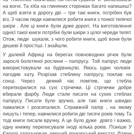
на вогні. Та хіба на глиняних сторінках багато напишеш?
А щоб взяти в дорогу дві – три такі книги, потрібен був
віз. З часом люди навчилися робити книги з тонкої телячої
шкіри . Але ці книги були дуже дорогі. На виготовлення
однієї такої книги потрібні були шкіри з цілої череди телят.
Отож, люди шукали, з чого робити книги, щоб вони були
дешеві й простіші. І знайшли.
У далекій Африці на берегах повноводних річок були
зарослі болотяної рослини – папірусу. Той папірус люди
використовували на будівництві. Якось один чоловік
лагодив хату. Розрізав стеблину папірусу, поклав на
сонці. Через деякий час помітив, що стебла
перетворилися на сухі стрічечки. Ці стрічечки добре
вбирали фарбу. Люди стали писати на сухих стеблах
папірусу. Писати було зручно, але такі книги швидко
ламалися і розсипалися. Справжній папір , на якому
пишуть і тепер, навчилися робити дві тисячі років тому. Та
тоді книги писали вручну. А це було дуже довго і важко,
одну книжку переписували іноді кілька років. Пізніше У
Європі запрацював перший друкарський верстат. Літери