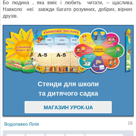
Бо людина , яка вміє і любить читати, – щаслива.
Навколо неї завжди багато розумних, добрих, вірних
друзів.
Стенди для школи
та дитячого садка
МАГАЗИН УРОК-UA
16
Водолажко Лілія