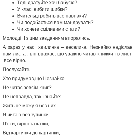
Тоді дратуйте хоч бабусю?
У класі вибити шибки?
Вчительці робить все навпаки?
Чи подобається вам мандрувати?
Чи хочете сміливими стати?
Молодці! І з цим завданням впорались.
А зараз у нас хвилинка – веселика. Незнайко надіслав
нам листа , він вважає, що уважно читав книжки і в листі
все вірно.
Послухайте.
Хто придумав,що Незнайко
Не читає зовсім книг?
Це неправда, так і знайте:
Жить не можу я без них.
Я читаю без зупинки
П′єси, вірші та казки,
Від картинки до картинки,