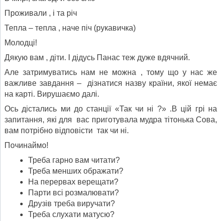
Проживали , і та річ
Тепла – тепла , наче піч (рукавичка)
Молодці!
Дякую вам , діти. І дідусь Панас теж дуже вдячний.
Але затримуватись нам не можна , тому що у нас же
важливе завдання – дізнатися назву країни, якої немає
на карті. Вирушаємо далі.
Ось дістались ми до станції «Так чи ні ?» .В цій грі на
запитання, які для вас приготувала мудра тітонька Сова,
вам потрібно відповісти так чи ні.
Починаймо!
Треба гарно вам читати?
Треба менших ображати?
На перервах верещати?
Парти всі розмалювати?
Друзів треба виручати?
Треба слухати матусю?