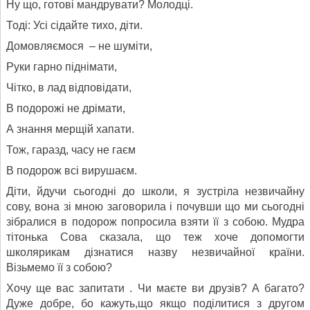
Ну що, готові мандрувати? Молодці.
Тоді: Усі сідайте тихо, діти.
Домовляємося – не шуміти,
Руки гарно піднімати,
Чітко, в лад відповідати,
В подорожі не дрімати,
А знання мерщій хапати.
Тож, гаразд, часу не гаєм
В подорож всі вирушаєм.
Діти, йдучи сьогодні до школи, я зустріла незвичайну
сову, вона зі мною заговорила і почувши що ми сьогодні
зібралися в подорож попросила взяти її з собою. Мудра
тітонька Сова сказала, що теж хоче допомогти
школярикам дізнатися назву незвичайної країни.
Візьмемо її з собою?
Хочу ще вас запитати . Чи маєте ви друзів? А багато?
Дуже добре, бо кажуть,що якщо поділитися з другом