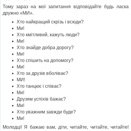
Тому зараз на мої запитання відповідайте будь ласка
дружно «МИ».
Хто найкращий скрізь і всюди?
Ми!
Хто кмітливий, кажуть люди?
Ми!
Хто знайде добра дорогу?
Ми!
Хто спішить на допомогу?
Ми!
Хто за друзів вболіває?
МИ!
Хто танцює і співає?
Ми!
Друзям успіхів бажає?
Ми!
Хто уважним завжди буде?
Ми!
Молодці! Я бажаю вам, діти, читайте, читайте, читайте!