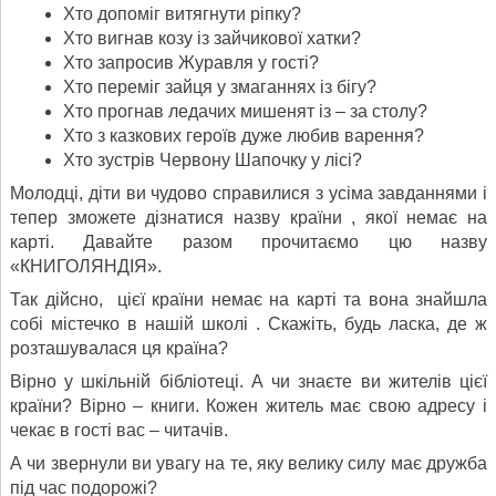
Хто допоміг витягнути ріпку?
Хто вигнав козу із зайчикової хатки?
Хто запросив Журавля у гості?
Хто переміг зайця у змаганнях із бігу?
Хто прогнав ледачих мишенят із – за столу?
Хто з казкових героїв дуже любив варення?
Хто зустрів Червону Шапочку у лісі?
Молодці, діти ви чудово справилися з усіма завданнями і
тепер зможете дізнатися назву країни , якої немає на
карті. Давайте разом прочитаємо цю назву
«КНИГОЛЯНДІЯ».
Так дійсно, цієї країни немає на карті та вона знайшла
собі містечко в нашій школі . Скажіть, будь ласка, де ж
розташувалася ця країна?
Вірно у шкільній бібліотеці. А чи знаєте ви жителів цієї
країни? Вірно – книги. Кожен житель має свою адресу і
чекає в гості вас – читачів.
А чи звернули ви увагу на те, яку велику силу має дружба
під час подорожі?