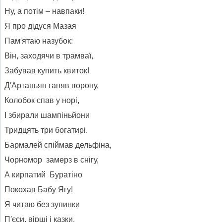
Ну, а потім – навпаки!
Я про дідуся Мазая
Пам′ятаю назубок:
Він, заходячи в трамваї,
Забував купить квиток!
Д′Артаньян ганяв ворону,
Колобок спав у норі,
І збирали шампіньйони
Тридцять три богатирі.
Бармалей спіймав дельфіна,
Чорномор замерз в снігу,
А кирпатий Буратіно
Покохав Бабу Ягу!
Я читаю без зупинки
П′єси, вірші і казки,