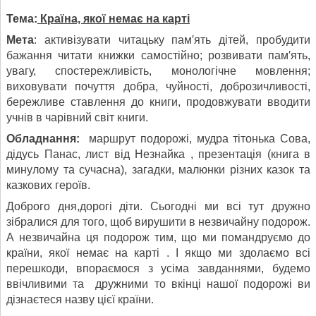
Тема:
Країна, якої немає на карті
Мета
: активізувати читацьку пам′ять дітей, пробудити
бажання читати книжки самостійно; розвивати пам′ять,
увагу, спостережливість, монологічне мовлення;
виховувати почуття добра, чуйності, доброзичливості,
бережливе ставлення до книги, продовжувати вводити
учнів в чарівний світ книги.
Обладнання:
маршрут подорожі, мудра тітонька Сова,
дідусь Панас, лист від Незнайка , презентація (книга в
минулому та сучасна), загадки, малюнки різних казок та
казкових героїв.
Доброго дня,дорогі діти. Сьогодні ми всі тут дружно
зібралися для того, щоб вирушити в незвичайну подорож.
А незвичайна ця подорож тим, що ми помандруємо до
країни, якої немає на карті . І якщо ми здолаємо всі
перешкоди, впораємося з усіма завданнями, будемо
ввічливими та дружними то вкінці нашої подорожі ви
дізнаєтеся назву цієї країни.